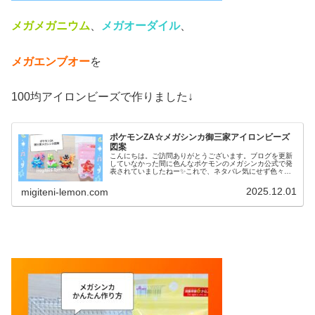
メガメガニウム
、
メガオーダイル
、
メガエンブオー
を
100均アイロンビーズで作りました↓
ポケモンZA☆メガシンカ御三家アイロンビーズ
図案
こんにちは。ご訪問ありがとうございます。ブログを更新
していなかった間に色んなポケモンのメガシンカ公式で発
表されていましたねー✨️これで、ネタバレ気にせず色々、
作れそうです！というわけで今日も新作ゲーム「ポケモン
ZA」に登場するポケモン図案で...
2025.12.01
migiteni-lemon.com