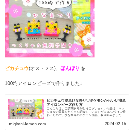
ピカチュウ
(オス・メス)、
ぼんぼり
を
100均アイロンビーズで作りました↓
ピカチュウ簡単ひな祭り♡ポケモンかわいい簡単
アイロンビーズ作り方
こんにちは。ご訪問ありがとうございます。今週は、マッ
シュルの図案をたくさん紹介していますが↓バレンタイン終
わったので、ひな祭りのポケモン作品、取り組みました✨
思ったより早く完成したので、さっそく紹介します！で
は、本題へ↓今日の作品☆ポケモン...
2024.02.15
migiteni-lemon.com