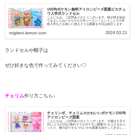
100均ポケモン無料アイロンビーズ図案ピカチュ
ウ入学式ランドセル
こんにちは。ご訪問ありがとうございます。桜が咲き始め
てきましたね✨そろそろ入学シーズン！ということで小学
校入学などお祝いに使えそうな図案を今日は紹介します。
昨日のサクラポケモンと合わせて↓ぜひ作ってみてください
♡では、本題へ。今日の作品☆ラ...
2024.03.21
migiteni-lemon.com
ランドセルや帽子は
ぜひ好きな色で作ってみてください♡
チェリム
作り方こちら↓
チェリンボ、チェリム☆かわいいポケモン100均
アイロンビーズ図案
こんにちは。ご訪問ありがとうございます。今週は５月５
日(こどもの日)に飾れそうなポケモン図案や↓かぶとをかぶ
ったり、鯉のぼりをもつちいかわ図案を紹介してきました↓
今日からは、入学式シーズン(４月)に使えそうな図案を紹
介！では、本題へ↓今日の...