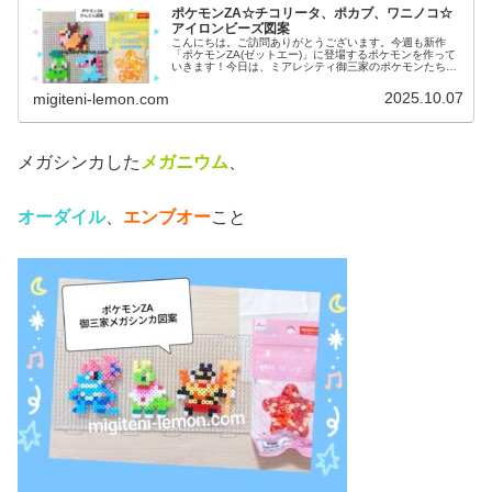
ポケモンZA☆チコリータ、ポカブ、ワニノコ☆
アイロンビーズ図案
こんにちは。ご訪問ありがとうございます。今週も新作
「ポケモンZA(ゼットエー)」に登場するポケモンを作って
いきます！今日は、ミアレシティ御三家のポケモンたち図
案です。では、本題へ↓今日の作品☆ポケモンZA御三家今
回は、新作ゲーム「Pokém...
2025.10.07
migiteni-lemon.com
メガシンカした
メガニウム
、
オーダイル
、
エンブオー
こと