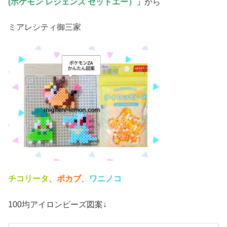
(ポケモン レジェンズ ゼットエー）」
から
ミアレシティ御三家
チコリータ
、
ポカブ
、
ワニノコ
100均アイロンビーズ図案↓