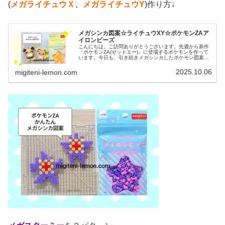
(
メガライチュウＸ
、
メガライチュウY
)作り方↓
メガシンカ図案☆ライチュウXY☆ポケモンZAア
イロンビーズ
こんにちは。ご訪問ありがとうございます。先週から新作
「ポケモンZA(ゼットエー)」に登場するポケモンを作って
います。今日も、引き続きメガシンカしたポケモン図案で
す。では、本題へ↓今日の作品☆メガライチュウXY今回
は、新作「Pokémon L...
2025.10.06
migiteni-lemon.com