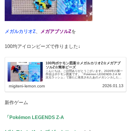
メガルカリオZ
、
メガアブソルZ
を
100均アイロンビーズで作りました↓
100均ポケモン図案☆メガルカリオZ☆メガアブ
ソルZ☆簡単ビーズ
こんにちは。ご訪問ありがとうございます。2026年の第一
作目はポケモン図案です。「Pokémon LEGENDS Z-A M
次元ラッシュ」で新たに発見されたあのメガシンカしたポ
ケモンたちを作ってみました。では、本題へ↓今日の作品☆
メガルカリ...
2026.01.13
migiteni-lemon.com
新作ゲーム
「Pokémon LEGENDS Z-A