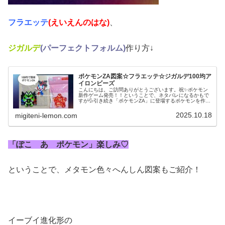
フラエッテ
(えいえんのはな)
、
ジガルデ
(パーフェクトフォルム)
作り方↓
ポケモンZA図案☆フラエッテ☆ジガルデ100均ア
イロンビーズ
こんにちは。ご訪問ありがとうございます。祝✨️ポケモン
新作ゲーム発売！！ということで、ネタバレになるかもで
すが💦引き続き「ポケモンZA」に登場するポケモンを作っ
ていきます。今日は公式グッズにも登場しているあのポケ
モンたちの図案です。では、本...
2025.10.18
migiteni-lemon.com
「ぽこ あ ポケモン」楽しみ♡
ということで、メタモン色々へんしん図案もご紹介！
イーブイ進化形の