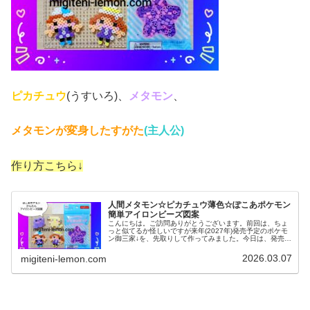
ピカチュウ
(うすいろ)、
メタモン
、
メタモンが変身したすがた
(主人公)
作り方こちら↓
人間メタモン☆ピカチュウ薄色☆ぽこあポケモン
簡単アイロンビーズ図案
こんにちは。ご訪問ありがとうございます。前回は、ちょ
っと似てるか怪しいですが来年(2027年)発売予定のポケモ
ン御三家↓を、先取りして作ってみました。今日は、発売す
るや早くも話題♡新作ゲーム「ぽこポケ」からメインキャ
ラクターたちの図案を紹介...
2026.03.07
migiteni-lemon.com