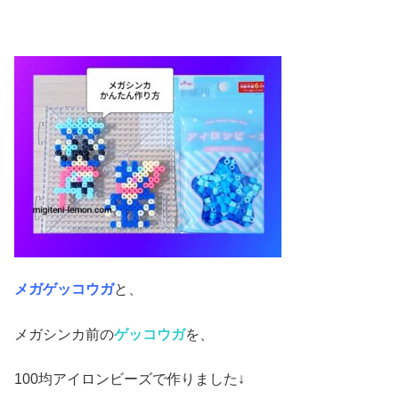
メガゲッコウガ
と、
メガシンカ前の
ゲッコウガ
を、
100均アイロンビーズで作りました↓