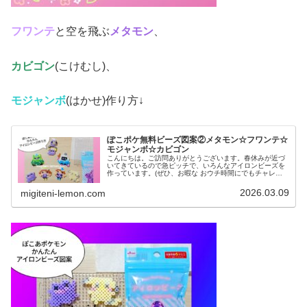
フワンテ
と空を飛ぶ
メタモン
、
カビゴン
(こけむし)、
モジャンボ
(はかせ)作り方↓
ぽこポケ無料ビーズ図案②メタモン☆フワンテ☆
モジャンボ☆カビゴン
こんにちは。ご訪問ありがとうございます。春休みが近づ
いてきているので急ピッチで、いろんなアイロンビーズを
作っています。(ぜひ、お暇な おウチ時間にでもチャレン
ジしてみてください♡)今日は、引き続き「ぽこポケ」図案
です。前回、紹介したのはコチ...
2026.03.09
migiteni-lemon.com