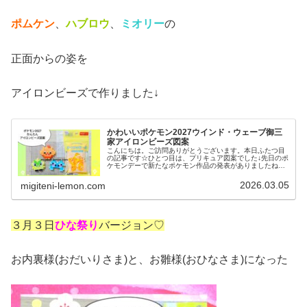
ポムケン
、
ハブロウ
、
ミオリー
の
正面からの姿を
アイロンビーズで作りました↓
かわいいポケモン2027ウインド・ウェーブ御三
家アイロンビーズ図案
こんにちは。ご訪問ありがとうございます。本日ふたつ目
の記事です☆ひとつ目は、プリキュア図案でした↓先日のポ
ケモンデーで新たなポケモン作品の発表がありましたね✨️
かなり楽しみ♡✨️✨️というわけでまだ公式の情報は少ない
ですがさっそく2027年...
2026.03.05
migiteni-lemon.com
３月３日
ひな祭り
バージョン♡
お内裏様(おだいりさま)と、お雛様(おひなさま)になった