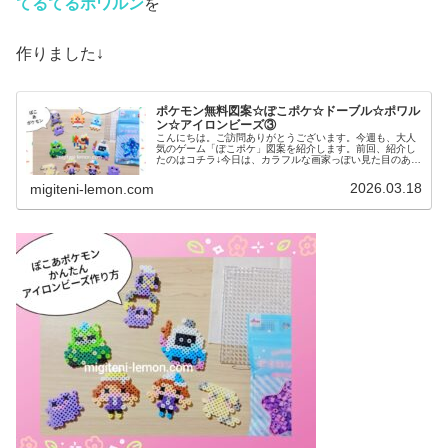
てるてるポワルン
を
作りました↓
ポケモン無料図案☆ぽこポケ☆ドーブル☆ポワル
ン☆アイロンビーズ③
こんにちは。ご訪問ありがとうございます。今週も、大人
気のゲーム「ぽこポケ」図案を紹介します。前回、紹介し
たのはコチラ↓今日は、カラフルな画家っぽい見た目のあの
ポケモンや、ちっとも似ていないのですが💦てるてる坊主
のような見た目のあのアイテムを...
2026.03.18
migiteni-lemon.com