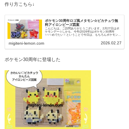
作り方こちら↓
ポケモン30周年ロゴ風メタモン☆ピカチュウ無
料アイロンビーズ図案
こんにちは。ご訪問ありがとうございます。2月27日はポ
ケモンデー☆しかも、今年(2026年)はポケモン30周年
✨️✨️✨️めでたい！ということで今日は、もちろんポケモン図
案です。よーく見ると、あのポケモンが隠れてる？２種類
の記念ロゴマークと...
2026.02.27
migiteni-lemon.com
ポケモン30周年に登場した