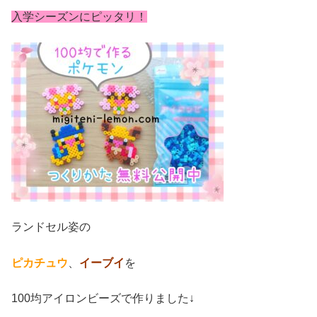
入学シーズンにピッタリ！
ランドセル姿の
ピカチュウ
、
イーブイ
を
100均アイロンビーズで作りました↓