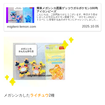
簡単メガシンカ図案ゲッコウガ☆ポケモン100均
アイロンビーズ
こんにちは。ご訪問ありがとうございます。昨日チラ見せ
しましたが今日もポケモン図案です。「ポケモンZA(ゼッ
トエー)」に登場するあのポケモンにチャレンジしました。
では、本題へ↓今日の作品☆メガゲッコウガ、ゲッコウガ今
回は、「Pokémon L...
2025.10.05
migiteni-lemon.com
メガシンカした
ライチュウ
2種