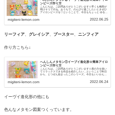
ンビーズ作り方
こんにちは。ご訪問ありがとうございます☆早くも梅雨が
明けそうですね。おうちで、のんびり過ごしたいときぜひ
アイロンビーズを♡ということで、今日もちょっと ゆる〜
いかんじのビーズ図案紹介します♡では本題へ↓今日の作品
☆へんしんメタモン(イーブイ...
2022.06.25
migiteni-lemon.com
リーフィア
、
グレイシア
、
ブースター
、
ニンフィア
作り方こちら↓
へんしんメタモン①イーブイ進化形☆簡単アイロ
ンビーズ作り方
こんにちは。ご訪問ありがとうございます☆肩の力を抜い
てリラックスできる作品を紹介したい…ということで昨日
から、とつぜん始まったこのシリーズ。今日もいいかんじ
に、ゆるっと、ふわっとかわいい仕上がりです♡では、本
題へ↓今日の作品☆へんしんメタモ...
2022.06.24
migiteni-lemon.com
イーヴイ進化形の他にも
色んなメタモン図案つくっています。