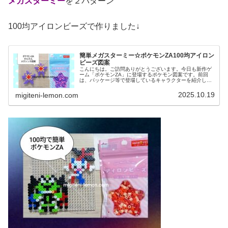
メガスターミー
を２パターン
100均アイロンビーズで作りました↓
簡単メガスターミー☆ポケモンZA100均アイロン
ビーズ図案
こんにちは。ご訪問ありがとうございます。今日も新作ゲ
ーム「ポケモンZA」に登場するポケモン図案です。前回
は、パッケージ等で登場しているキャラクターを紹介しま
した↓今日は、ネタバレになってしまいますが💦話題になっ
ているあのメガシンカしたポケモ...
2025.10.19
migiteni-lemon.com