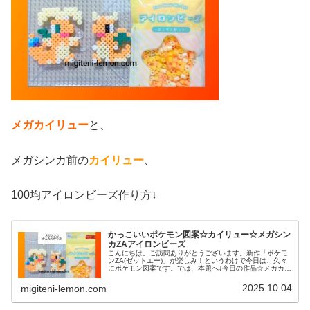
メガカイリュー
と、
メガシンカ前の
カイリュー
、
100均アイロンビーズ作り方↓
かっこいいポケモン図案☆カイリュー☆メガシン
カZAアイロンビーズ
こんにちは。ご訪問ありがとうございます。新作「ポケモ
ンZA(ゼットエー)」が楽しみ！というわけで今日は、久々
にポケモン図案です。では、本題へ↓今日の作品☆メガカイ
リュー、カイリュー今回は、「Pokémon LEGENDS Z-
A(ポケモン ...
2025.10.04
migiteni-lemon.com