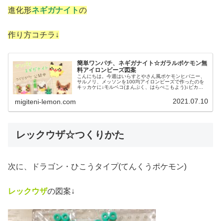
進化形
ネギガナイト
の
作り方コチラ↓
簡単ワンパチ、ネギガナイト☆ガラルポケモン無
料アイロンビーズ図案
こんにちは。今週はいらすとやさん風ポケモンヒバニー、
サルノリ、メッソンを100均アイロンビーズで作ったのを
キッカケに↓モルペコ(まんぷく、はらぺこもよう)↓ピカチ
ュウ、イーブイもアイロンビーズで作ってきました↓もは
や、いらすとやさん風でもな...
2021.07.10
migiteni-lemon.com
レックウザ☆つくりかた
次に、ドラゴン・ひこうタイプ(てんくうポケモン)
レックウザ
の図案↓