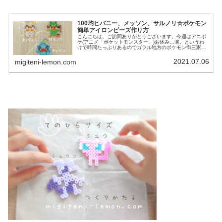
100均ヒバニー、メッソン、サルノリ☆ポケモン
簡単アイロンビーズ作り方
こんにちは。ご訪問ありがとうございます。今週はアニポ
ケ(アニメ「ポケットモンスター」)お休み…涙。というわ
けで時間たっぷりあるのでガラル地方のポケモン御三家を
100均アイロンビーズで作ってみました♡では、本題へ↓今
日の作品☆ヒバニー、メッソ...
2021.07.06
migiteni-lemon.com