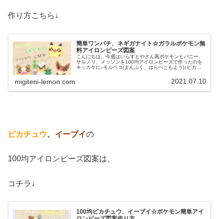
作り方こちら↓
簡単ワンパチ、ネギガナイト☆ガラルポケモン無
料アイロンビーズ図案
こんにちは。今週はいらすとやさん風ポケモンヒバニー、
サルノリ、メッソンを100均アイロンビーズで作ったのを
キッカケに↓モルペコ(まんぷく、はらぺこもよう)↓ピカチ
ュウ、イーブイもアイロンビーズで作ってきました↓もは
や、いらすとやさん風でもな...
2021.07.10
migiteni-lemon.com
ピカチュウ
、
イーブイ
の
100均アイロンビーズ図案は、
コチラ↓
100均ピカチュウ、イーブイ☆ポケモン簡単アイ
ロンビーズ図案作り方