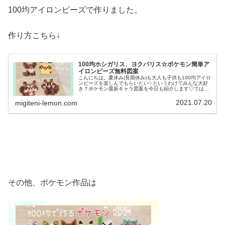
100均アイロンビーズで作りました。
作り方こちら↓
100均ホシガリス、ヨクバリス☆ポケモン簡単ア
イロンビーズ無料図案
こんにちは。夏休み(長期休み)も大人も子供も100均アイロ
ンビーズを楽しんでもらいたい✨️というわけでみんな大好
き？ポケモン最新キャラ図案を今日も紹介します♡では、
本題へ↓今日の作品☆ホシガリス、ヨクバリス昨日は主人公
たちサトシ、ゴウ、コハ...
2021.07.20
migiteni-lemon.com
その他、ポケモン作品は