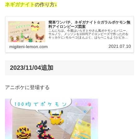
ネギガナイト
の作り方↓
簡単ワンパチ、ネギガナイト☆ガラルポケモン無
料アイロンビーズ図案
こんにちは。今週はいらすとやさん風ポケモンヒバニー、
サルノリ、メッソンを100均アイロンビーズで作ったのを
キッカケに↓モルペコ(まんぷく、はらぺこもよう)↓ピカチ
ュウ、イーブイもアイロンビーズで作ってきました↓もは
や、いらすとやさん風でもな...
2021.07.10
migiteni-lemon.com
2023/11/04追加
アニポケに登場する