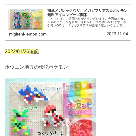
簡単メガレックウザ、メガガブリアス☆ポケモン
無料アイロンビーズ図案
こんにちは。ご訪問ありがとうございます。今週はメガシ
ンカのポケモンを百均アイロンビーズで作っています。ポ
ケモンGOに、メガガブリアスが登場予定ということで、
早速アイロンビーズで作りました。ドラゴンタイプつなが
りで、メガレックウザ図案も紹介し...
2023.11.04
migiteni-lemon.com
2022/01/26追記
ホウエン地方の伝説ポケモン