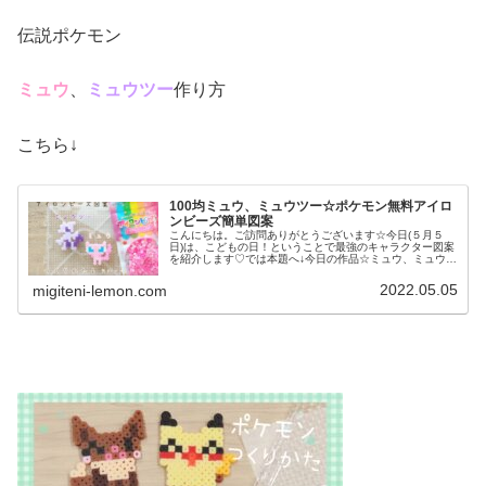
伝説ポケモン
ミュウ
、
ミュウツー
作り方
こちら↓
100均ミュウ、ミュウツー☆ポケモン無料アイロ
ンビーズ簡単図案
こんにちは。ご訪問ありがとうございます☆今日(５月５
日)は、こどもの日！ということで最強のキャラクター図案
を紹介します♡では本題へ↓今日の作品☆ミュウ、ミュウツ
ー昨日は、かせきポケモンのプテラ、ラムパルドを百均ア
イロンビーズで作りました↓※...
2022.05.05
migiteni-lemon.com