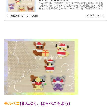
こんにちは。ご訪問ありがとうございます。前回、前々回
に紹介したいらすとやさん風ポケモンの作品に続き、今回
もちょっとゆるめなかわいいポケモンを100均アイロンビ
ーズで作りました。 では、本題へ↓今日の作品☆ピカチュ
ウ、イーブイ今日は、ポケモン...
2021.07.09
migiteni-lemon.com
モルペコ
(まんぷく、はらぺこもよう)