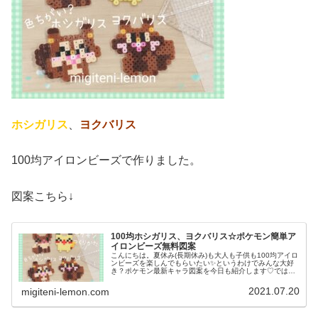
ホシガリス
、
ヨクバリス
100均アイロンビーズで作りました。
図案こちら↓
100均ホシガリス、ヨクバリス☆ポケモン簡単ア
イロンビーズ無料図案
こんにちは。夏休み(長期休み)も大人も子供も100均アイロ
ンビーズを楽しんでもらいたい✨️というわけでみんな大好
き？ポケモン最新キャラ図案を今日も紹介します♡では、
本題へ↓今日の作品☆ホシガリス、ヨクバリス昨日は主人公
たちサトシ、ゴウ、コハ...
2021.07.20
migiteni-lemon.com