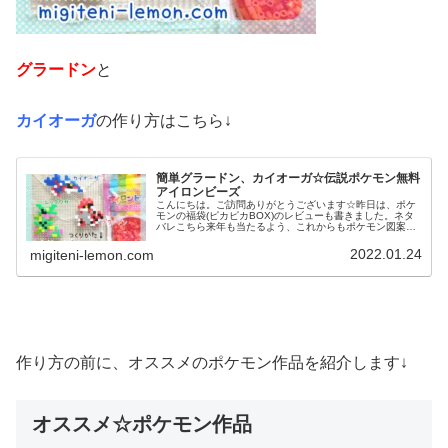
グラードン
と
カイオーガ
の作り方はこちら↓
簡単グラードン、カイオーガ☆伝説ポケモン無料
アイロンビーズ
こんにちは。ご訪問ありがとうございます☆昨日は、ポケ
モンの福袋(ピカピカBOX)のレビューも書きました。ネタ
バレこちら来年も当たるよう、これからもポケモン図案た
くさん作っていきます✨✨今日はホウエン地方の伝説ポケ
モンです！では本題↓↓今日の...
2022.01.24
migiteni-lemon.com
作り方の前に、オススメのポケモン作品を紹介します↓
オススメ☆ポケモン作品