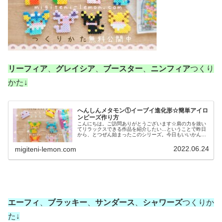
リーフィア
、
グレイシア
、
ブースター
、
ニンフィア
つくり
かた↓
へんしんメタモン①イーブイ進化形☆簡単アイロ
ンビーズ作り方
こんにちは。ご訪問ありがとうございます☆肩の力を抜い
てリラックスできる作品を紹介したい…ということで昨日
から、とつぜん始まったこのシリーズ。今日もいいかんじ
に、ゆるっと、ふわっとかわいい仕上がりです♡では、本
題へ↓今日の作品☆へんしんメタモ...
2022.06.24
migiteni-lemon.com
エーフィ
、
ブラッキー
、
サンダース
、
シャワーズ
つくりか
た↓