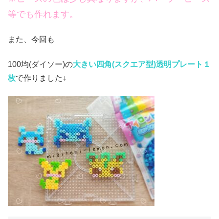
等でも作れます。
また、今回も
100均(ダイソー)の
大きい四角(スクエア
型)透明プレート１
枚
で作りました↓