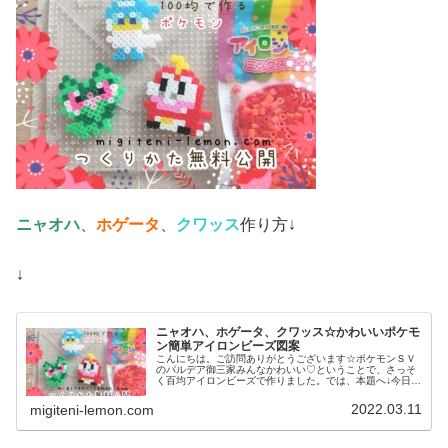
ニャオハ
、
ホゲータ
、
クワッス
作り方↓
↓
ニャオハ、ホゲータ、クワッス☆かわいいポケモ
ン簡単アイロンビーズ図案
こんにちは。ご訪問ありがとうございます☆ポケモンＳＶ
のパルデア御三家みんなかわいい♡ということで、さっそ
く百均アイロンビーズで作りました。では、本題へ↓今日の
作品☆ニャオハ、ホゲータ、クワッス昨日は、ドラゴンポ
ケモンのミニリュウ、ハクリュー...
2022.03.11
migiteni-lemon.com