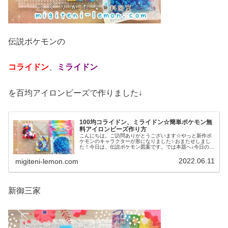
伝説ポケモンの
コライドン
、
ミライドン
を百均アイロンビーズで作りました↓
100均コライドン、ミライドン☆簡単ポケモン無
料アイロンビーズ作り方
こんにちは。ご訪問ありがとうございます☆やっと新作ポ
ケモンのキャラクターが形になりました✨おまたせしまし
た！今日は、伝説ポケモン図案です。では本題へ↓今日の作
品☆コライドン、ミライドン昨日は、ヒスイ地方にも登場
する幻ポケモンシェイミのランド...
2022.06.11
migiteni-lemon.com
新御三家