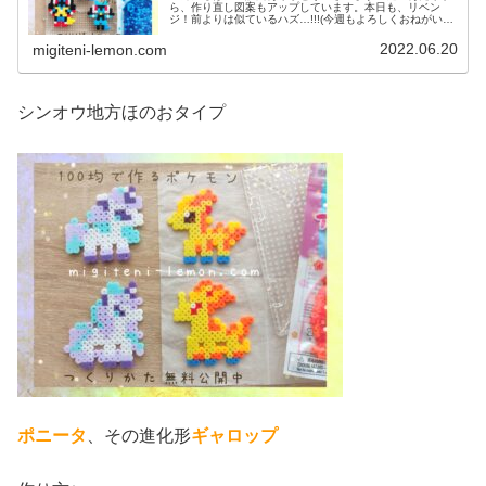
ら、作り直し図案もアップしています。本日も、リベン
ジ！前よりは似ているハズ…!!!(今週もよろしくおねがいし
ます♡)では本題へ↓今日の作品☆リオル進化形昨日は、キ
ノコに似たポケモンネマシュ...
2022.06.20
migiteni-lemon.com
シンオウ地方ほのおタイプ
ポニータ
、その進化形
ギャロップ