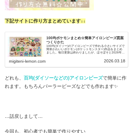
下記サイトに作り方まとめています↓
↓
100均ポケモンまとめ☆簡単アイロンビーズ図案
つくりかた
100均(ダイソー)のアイロンビーズで作れる小さいサイズで
簡単かわいいポケモン(ポケットモンスター)作品をまとめ
ました。毎日更新は終わりましたが、ほそぼそと2026年も
ポケモン作っています♡目指せポケモン全制覇！全て、作
り方(図案)は無料で...
2026.03.18
migiteni-lemon.com
どれも、
百均(ダイソーなどの)アイロンビーズ
で簡単に作
れます。もちろんパーラービーズなどでも作れます✨
…話戻しまして…
今回も、初心者でも簡単で作りやすい