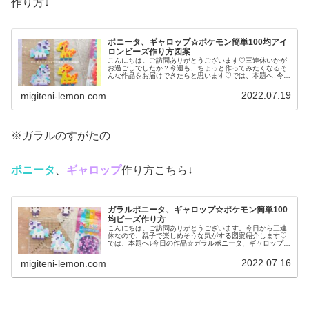
作り方↓
ポニータ、ギャロップ☆ポケモン簡単100均アイ
ロンビーズ作り方図案
こんにちは。ご訪問ありがとうございます♡三連休いかが
お過ごしでしたか？今週も、ちょっと作ってみたくなるそ
んな作品をお届けできたらと思います♡では、本題へ↓今日
の作品☆ポニータ、ギャロップ昨日は、ポケふた(ポケモン
マンホール)のデザインからヤ...
2022.07.19
migiteni-lemon.com
※ガラルのすがたの
ポニータ
、
ギャロップ
作り方こちら↓
ガラルポニータ、ギャロップ☆ポケモン簡単100
均ビーズ作り方
こんにちは。ご訪問ありがとうございます。今日から三連
休なので、親子で楽しめそうな気がする図案紹介します♡
では、本題へ↓今日の作品☆ガラルポニータ、ギャロップ前
回は、伝説ポケモンレシラム、ゼクロムを百均アイロンビ
ーズで作りました↓今日は、ガラ...
2022.07.16
migiteni-lemon.com