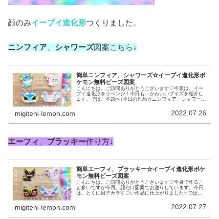
顔のみ
イーブイ進化形
つくりました。
ニンフィア
、
シャワーズ
図案こちら↓
簡単ニンフィア、シャワーズ☆イーブイ進化形ポ
ケモン無料ビーズ図案
こんにちは。ご訪問ありがとうございます♡今週は、イー
ブイ進化形をリベンジ！今日も、かわいいブイズを紹介し
ます。では、本題へ↓今日の作品☆ニンフィア、シャワーズ
昨日は、イーブイの進化形グレイシア、リーフィアを(顔の
みですが)100均アイロンビ...
2022.07.26
migiteni-lemon.com
エーフィ
、
ブラッキー
作り方↓
簡単エーフィ、ブラッキー☆イーブイ進化形ポケ
モン無料ビーズ図案
こんにちは。ご訪問ありがとうございます♡全身で作るこ
と多いですが今回、顔だけ図案でお送りしています。今日
は、とくに目ヂカラすごい作品に仕上がりました✨では、
本題へ↓今日の作品☆エーフィ、ブラッキー昨日は、イーブ
イ進化形からニンフィア、シャワ...
2022.07.27
migiteni-lemon.com