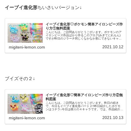
イーブイ進化形
ちいさいバージョン↓
イーブイ進化形♡ポケモン簡単アイロンビーズ作
り方①無料図案
こんにちは。ご訪問ありがとうございます。ポケモンのア
イロンビーズ作品ばかり作るこのブログ(みぎてにれもん)
ですが昨日のジラーチ同じくなかなか形にできないキャラ
がいます。今日は、そんなキャラたちを自己流アレンジで
チャレンジ✨では、作品紹介へ↓...
2021.10.12
migiteni-lemon.com
ブイズその２↓
イーブイ進化形♡簡単アイロンビーズ作り方②無
料図案
こんにちは。ご訪問ありがとうございます。昨日の続き
で、今日もイーブイ進化形パート２!!昨日紹介したポケモ
ンはコチラ↓今日は残りの４キャラです。では、作品紹介へ
↓今日の作品☆イーブイ進化形②シャワーズ、サンダース、
ブースター、ニンフィアを百均...
2021.10.13
migiteni-lemon.com