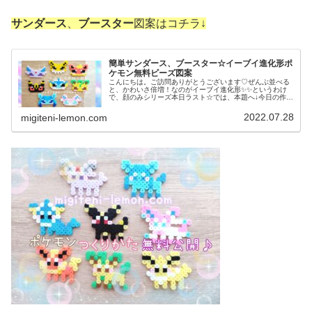
サンダース
、
ブースター
図案はコチラ↓
簡単サンダース、ブースター☆イーブイ進化形ポ
ケモン無料ビーズ図案
こんにちは。ご訪問ありがとうございます♡ぜんぶ並べる
と、かわいさ倍増！なのがイーブイ進化形✨✨というわけ
で、顔のみシリーズ本日ラスト☆では、本題へ↓今日の作品
☆サンダース、ブースター昨日は、イーブイ進化形からエ
ーフィ、ブラッキーを100均ア...
2022.07.28
migiteni-lemon.com