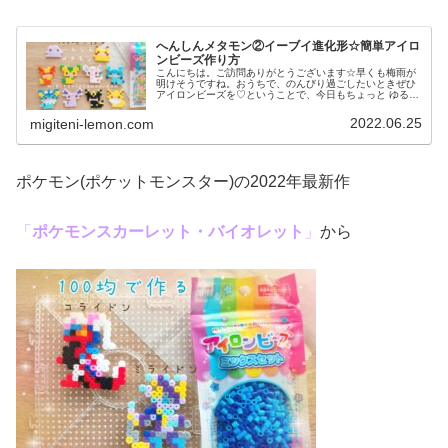
へんしんメタモン②イーブイ進化形☆簡単アイロ
ンビーズ作り方
こんにちは。ご訪問ありがとうございます☆早くも梅雨が
明けそうですね。おうちで、のんびり過ごしたいときぜひ
アイロンビーズを♡ということで、今日もちょっと ゆる〜
いかんじのビーズ図案紹介します♡では本題へ↓今日の作品
☆へんしんメタモン(イーブイ...
2022.06.25
migiteni-lemon.com
ポケモン(ポケットモンスター)の2022年最新作
「
ポケモンスカーレット・バイオレット
」
から