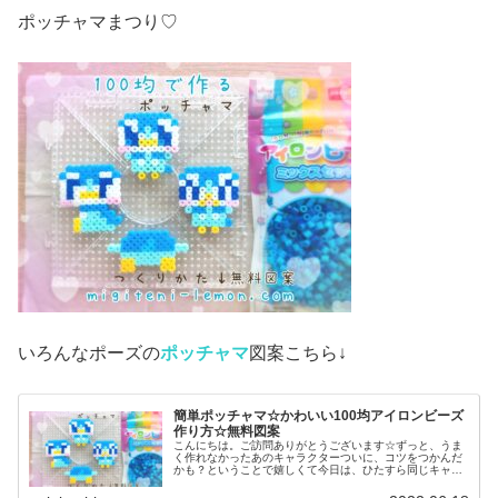
ポッチャマまつり♡
いろんなポーズの
ポッチャマ
図案こちら↓
簡単ポッチャマ☆かわいい100均アイロンビーズ
作り方☆無料図案
こんにちは。ご訪問ありがとうございます☆ずっと、うま
く作れなかったあのキャラクターついに、コツをつかんだ
かも？ということで嬉しくて今日は、ひたすら同じキャラ
作ってみました♡では本題へ↓今日の作品☆ポッチャマ昨日
は、アニポケ(アニメ「ポケット...