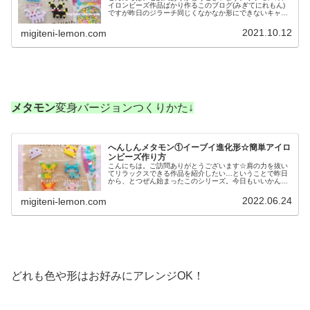
イロンビーズ作品ばかり作るこのブログ(みぎてにれもん)
ですが昨日のジラーチ同じくなかなか形にできないキャラ
がいます。今日は、そんなキャラたちを自己流アレンジで
チャレンジ✨では、作品紹介へ↓...
2021.10.12
migiteni-lemon.com
メタモン
変身バージョンつくりかた↓
へんしんメタモン①イーブイ進化形☆簡単アイロ
ンビーズ作り方
こんにちは。ご訪問ありがとうございます☆肩の力を抜い
てリラックスできる作品を紹介したい…ということで昨日
から、とつぜん始まったこのシリーズ。今日もいいかんじ
に、ゆるっと、ふわっとかわいい仕上がりです♡では、本
題へ↓今日の作品☆へんしんメタモ...
2022.06.24
migiteni-lemon.com
どれも色や形はお好みにアレンジOK！