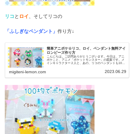
リコ
と
ロイ
、そしてリコの
「ふしぎなペンダント」
作り方↓
簡単アニポケ☆リコ、ロイ、ペンダント無料アイ
ロンビーズ作り方
こんにちは。ご訪問ありがとうございます。今日は、アニ
ポケこと、アニメ「ポケットモンスター」の図案です。メ
インキャラクター２人と、あの、リコのペンダントも100
均アイロンビーズで作ってみました。(ネックレス図案は、
紐を通せば完成です)では、本...
2023.06.29
migiteni-lemon.com