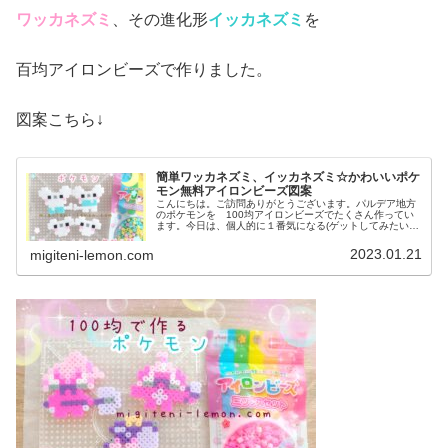
ワッカネズミ
、その進化形
イッカネズミ
を
百均アイロンビーズで作りました。
図案こちら↓
簡単ワッカネズミ、イッカネズミ☆かわいいポケ
モン無料アイロンビーズ図案
こんにちは。ご訪問ありがとうございます。パルデア地方
のポケモンを 100均アイロンビーズでたくさん作ってい
ます。今日は、個人的に１番気になる(ゲットしてみたい)
あの、ねずみの一家を図案を紹介します。では、本題へ↓今
日の作品☆ワッカネズミ、イ...
2023.01.21
migiteni-lemon.com