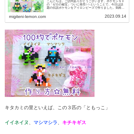
こんにちは。ご訪問ありがとうございます。ポケモンＳＶ
の「ゼロの秘宝」ついに発売✨✨ということで、今日は話
題の伝説ポケモンをアイロンビーズで作りました。気軽に
作れる、小さめなサイズです。では、本題へ↓今日の作品☆
オーガポン、テラパゴス今回は、...
2023.09.14
migiteni-lemon.com
キタカミの里といえば、この３匹の「ともっこ」
イイネイヌ
、
マシマシラ
、
キチキギス