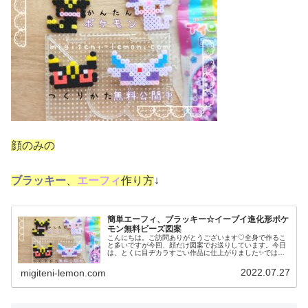
顔のみの
ブラッキー
、
エーフィ
作り方
↓
簡単エーフィ、ブラッキー☆イーブイ進化形ポケ
モン無料ビーズ図案
こんにちは。ご訪問ありがとうございます♡全身で作るこ
と多いですが今回、顔だけ図案でお送りしています。今日
は、とくに目ヂカラすごい作品に仕上がりました✨では、
本題へ↓今日の作品☆エーフィ、ブラッキー昨日は、イーブ
イ進化形からニンフィア、シャワ...
2022.07.27
migiteni-lemon.com