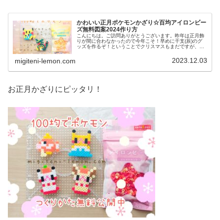
かわいい正月ポケモンかざり☆百均アイロンビー
ズ無料図案2024作り方
こんにちは。ご訪問ありがとうございます。昨年は正月飾
りが間に合わなかったので今年こそ！早めに干支(辰)のグ
ッズを作るぞ！ということでクリスマスもまだですが、来
年(2024年)のお正月飾りを作りました。では、本題へ↓今日
の作品☆ポケモン正月か...
2023.12.03
migiteni-lemon.com
お正月かざりにピッタリ！