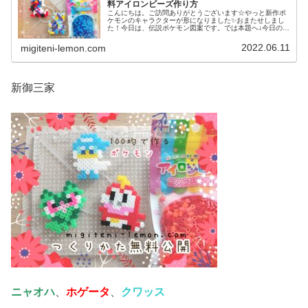
料アイロンビーズ作り方
こんにちは。ご訪問ありがとうございます☆やっと新作ポ
ケモンのキャラクターが形になりました✨おまたせしまし
た！今日は、伝説ポケモン図案です。では本題へ↓今日の作
品☆コライドン、ミライドン昨日は、ヒスイ地方にも登場
する幻ポケモンシェイミのランド...
2022.06.11
migiteni-lemon.com
新御三家
ニャオハ
、
ホゲータ
、
クワッス