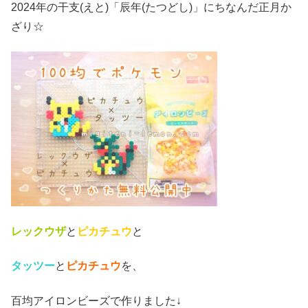
2024年の干支(えと)「辰年(たつどし)」にちなんだ正月か
ざり☆
レックウザ
と
ピカチュウ
と
タッツー
と
ピカチュウ
を、
百均アイロンビーズで作りました↓