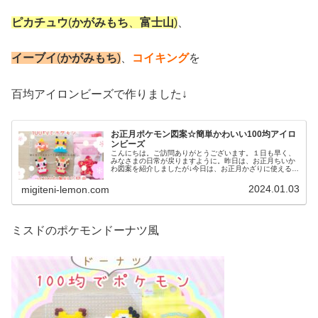
ピカチュウ
(
かがみもち
、
富士山
)
、
イーブイ
(
かがみもち
)
、
コイキング
を
百均アイロンビーズで作りました↓
お正月ポケモン図案☆簡単かわいい100均アイロ
ンビーズ
こんにちは。ご訪問ありがとうございます。１日も早く、
みなさまの日常が戻りますように。昨日は、お正月ちいか
わ図案を紹介しましたが↓今日は、お正月かざりに使えるポ
ケモンのアイロンビーズ図案をお届けします。では、本題
へ↓今日の作品☆今回は、お正月...
2024.01.03
migiteni-lemon.com
ミスドのポケモンドーナツ風