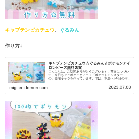
キャプテンピカチュウ
、
ぐるみん
作り方↓
キャプテンピカチュウ☆ぐるみん☆ポケモンアイ
ロンビーズ無料図案
こんにちは。ご訪問ありがとうございます。前回につづい
て、今日もアニポケことアニメ「ポケットモンスター」
の、登場キャラを作っています。では、本題へ↓今日の作品
☆キャプテンピカチュウ、ぐるみん今回は、アニポケから
キャプテンピカチュウとぐるみんを...
2023.07.03
migiteni-lemon.com