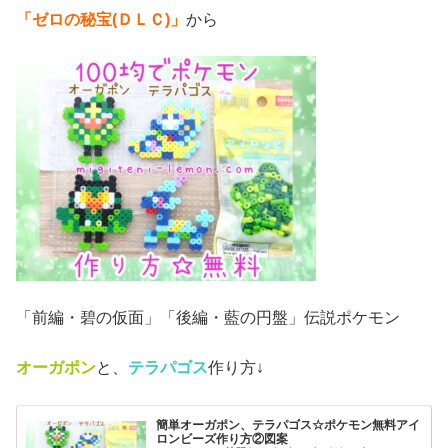
「ゼロの秘宝(ＤＬＣ)」
から
「前編・碧の仮面」「後編・藍の円盤」伝説ポケモン
オーガポン
と、
テラパゴス
作り方↓
簡単オーガポン、テラパゴス☆ポケモン無料アイ
ロンビーズ作り方②図案