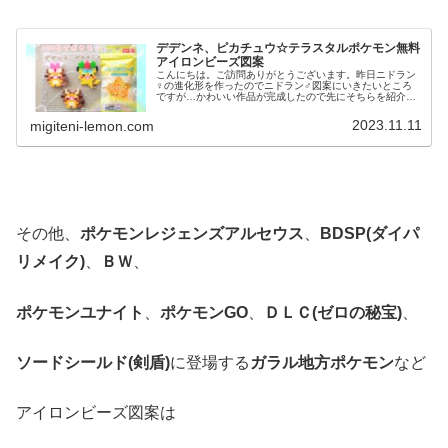
デデンネ、ピカチュウ☆テラスタルポケモン無料
アイロンビーズ図案
こんにちは。ご訪問ありがとうございます。昨日ニドラン
♀の進化形を作ったのでニドラン♂図案にいきたいところ
ですが…かわいい作品が完成したので先にそちらを紹介し
ます！では、本題へ↓今日の作品☆テラスタル☆デデンネ、
ピカチュウ今回は、テラスタルし...
2023.11.11
migiteni-lemon.com
その他、
ポケモンレジェンズアルセウス
、
BDSP(ダイパ
リメイク)
、
ＢＷ
、
ポケモンユナイト
、
ポケモンGO
、
ＤＬＣ(ゼロの秘宝)
、
ソードシールド(剣盾)
に登場する
ガラル地方ポケモン
など
アイロンビーズ図案は