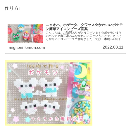
作り方↓
ニャオハ、ホゲータ、クワッス☆かわいいポケモ
ン簡単アイロンビーズ図案
こんにちは。ご訪問ありがとうございます☆ポケモンＳＶ
のパルデア御三家みんなかわいい♡ということで、さっそ
く百均アイロンビーズで作りました。では、本題へ↓今日の
作品☆ニャオハ、ホゲータ、クワッス昨日は、ドラゴンポ
ケモンのミニリュウ、ハクリュー...
2022.03.11
migiteni-lemon.com