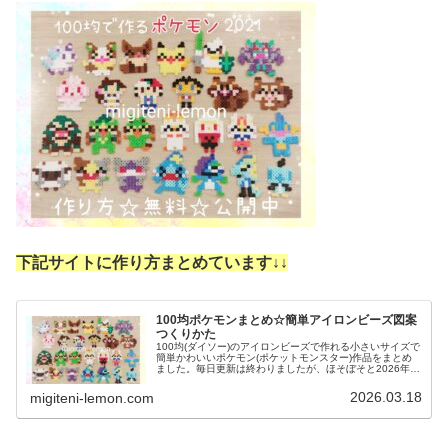
下記サイトに作り方まとめています↓
↓
100均ポケモンまとめ☆簡単アイロンビーズ図案
つくりかた
100均(ダイソー)のアイロンビーズで作れる小さいサイズで
簡単かわいいポケモン(ポケットモンスター)作品をまとめ
ました。毎日更新は終わりましたが、ほそぼそと2026年も
ポケモン作っています♡目指せポケモン全制覇！全て、作
り方(図案)は無料で...
2026.03.18
migiteni-lemon.com