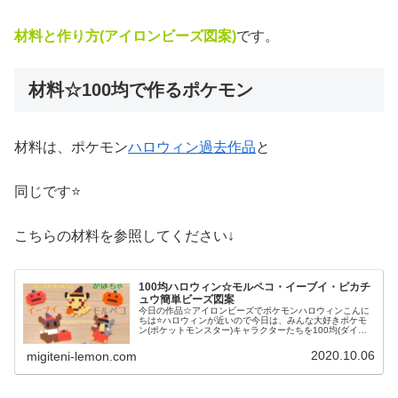
材料と作り方(アイロンビーズ図案)
です。
材料☆100均で作るポケモン
材料は、ポケモン
ハロウィン過去作品
と
同じです⭐
こちらの材料を参照してください↓
100均ハロウィン☆モルペコ・イーブイ・ピカチ
ュウ簡単ビーズ図案
今日の作品☆アイロンビーズでポケモンハロウィンこんに
ちは⭐ハロウィンが近いので今日は、みんな大好きポケモ
ン(ポケットモンスター)キャラクターたちを100均(ダイソ
ー)アイロンビーズで作ってみました😀今回は、ピカチュ
ウ、イーヴイ、モルペコ、メ...
2020.10.06
migiteni-lemon.com