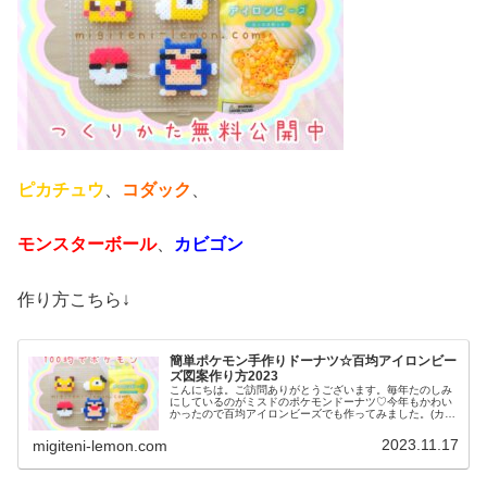
ピカチュウ
、
コダック
、
モンスターボール
、
カビゴン
作り方こちら↓
簡単ポケモン手作りドーナツ☆百均アイロンビー
ズ図案作り方2023
こんにちは。ご訪問ありがとうございます。毎年たのしみ
にしているのがミスドのポケモンドーナツ♡今年もかわい
かったので百均アイロンビーズでも作ってみました。(カビ
ゴンも添えています)では、本題へ↓今日の作品☆ポケモン
ドーナツ今日は、ミスドで現在...
2023.11.17
migiteni-lemon.com