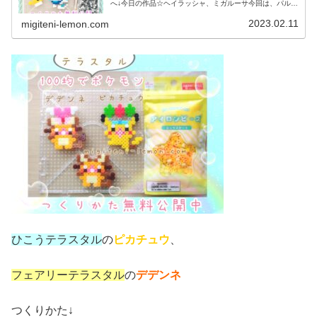
へ↓今日の作品☆ヘイラッシャ、ミガルーサ今回は、パルデ
ア地方の新しいポケモンヘイラッシャ、ミガルーサを100
均アイロンビーズで作りまし...
2023.02.11
migiteni-lemon.com
ひこうテラスタル
の
ピカチュウ
、
フェアリーテラスタル
の
デデンネ
つくりかた↓