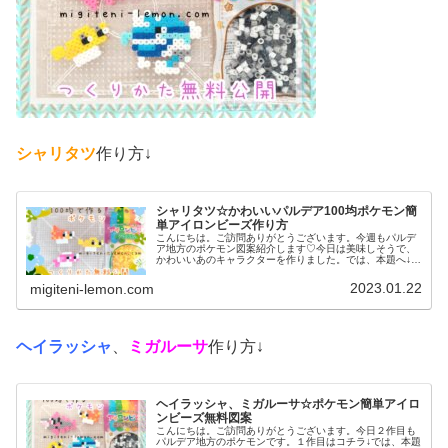
シャリタツ
作り方↓
シャリタツ☆かわいいパルデア100均ポケモン簡
単アイロンビーズ作り方
こんにちは。ご訪問ありがとうございます。今週もパルデ
ア地方のポケモン図案紹介します♡今日は美味しそうで、
かわいいあのキャラクターを作りました。では、本題へ↓今
日の作品☆シャリタツたち今回は、お寿司によく似たパル
デア地方の新しいポケモンシャリ...
2023.01.22
migiteni-lemon.com
ヘイラッシャ
、
ミガルーサ
作り方↓
ヘイラッシャ、ミガルーサ☆ポケモン簡単アイロ
ンビーズ無料図案
こんにちは。ご訪問ありがとうございます。今日２作目も
パルデア地方のポケモンです。１作目はコチラ↓では、本題