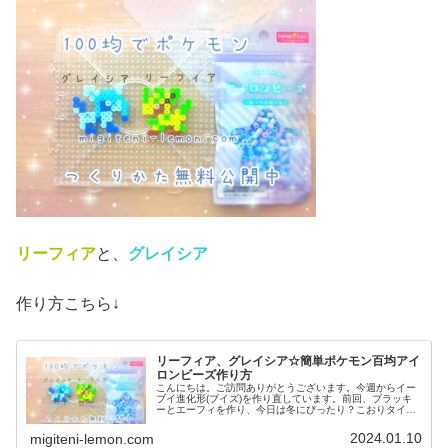
リーフィア
と、
グレイシア
作り方こちら↓
リーフィア、グレイシア☆簡単ポケモン百均アイ
ロンビーズ作り方
こんにちは。ご訪問ありがとうございます。今週からイー
ブイ進化形(ブイズ)を作り直しています。前回、ブラッキ
ーとエーフィを作り、今日は冬にぴったり？こおりタイプ
のポケモンなど紹介します。では、本題へ↓今日の作品☆リ
ーフィア、グレイシア今回は、...
2024.01.10
migiteni-lemon.com