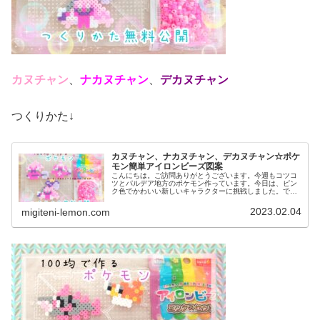
カヌチャン
、
ナカヌチャン
、
デカヌチャン
つくりかた↓
カヌチャン、ナカヌチャン、デカヌチャン☆ポケ
モン簡単アイロンビーズ図案
こんにちは。ご訪問ありがとうございます。今週もコツコ
ツとパルデア地方のポケモン作っています。今日は、ピン
ク色でかわいい新しいキャラクターに挑戦しました。で
は、本題へ↓今日の作品☆カヌチャン進化形今回は、パルデ
ア地方の新しいポケモンカヌチャン...
2023.02.04
migiteni-lemon.com