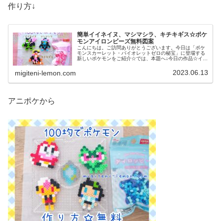
作り方↓
簡単イイネイヌ、マシマシラ、キチキギス☆ポケ
モンアイロンビーズ無料図案
こんにちは。ご訪問ありがとうございます。今日は「ポケ
モンスカーレット・バイオレットゼロの秘宝」に登場する
新しいポケモンをご紹介☆では、本題へ↓今日の作品☆イイ
ネイヌ、マシマシラ、キチキギス今回は、ポケモンSV「ゼ
ロの秘宝」の新ポケモンで、キ...
2023.06.13
migiteni-lemon.com
アニポケから