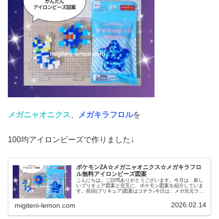
メガニャオニクス
、
メガキラフロル
を
100均アイロンビーズで作りました↓
ポケモンZA☆メガニャオニクス☆メガキラフロ
ル無料アイロンビーズ図案
こんにちは。ご訪問ありがとうございます。今月は、新し
いプリキュア図案と交互に、ポケモン図案を紹介していま
す。前回(プリキュア)図案はコチラ↓今日は、メガ次元ラッ
シュで登場するメガシンカしたあのポケモンたちを作りま
した。では、本題へ↓今日の作...
2026.02.14
migiteni-lemon.com