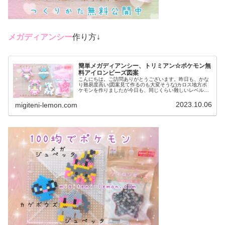
メガディアンシー
作り方↓
簡単メガディアンシー、トリミアン☆ポケモン無
料アイロンビーズ図案
こんにちは。ご訪問ありがとうございます。昨日も、かな
り難易度高い(図案見て作るのも大変そうな)カロス地方ポ
ケモンを作りましたが今日も、同じくらい難しいレベルの
ポケモンに挑戦しました。作るの大変そうですがかわいい
ので是非、作ってみてください♡...
2023.10.06
migiteni-lemon.com