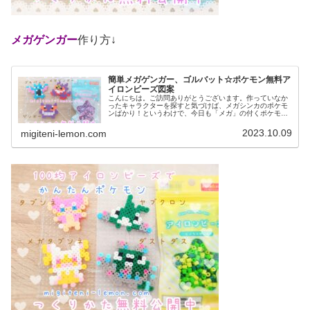
メガゲンガー
作り方↓
簡単メガゲンガー、ゴルバット☆ポケモン無料ア
イロンビーズ図案
こんにちは。ご訪問ありがとうございます。作っていなか
ったキャラクターを探すと気づけば、メガシンカのポケモ
ンばかり！というわけで、今日も「メガ」の付くポケモン
など作りました。では、本題へ↓今日の作品☆メガゲンガ
ー、ゴルバット今回は、カントー地...
2023.10.09
migiteni-lemon.com