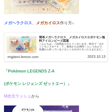
メガヘラクロス
、
メガカイロス
作り方↓
簡単メガヘラクロス、メガカイロス☆ポケモン無
料アイロンビーズ図案
こんにちは。ご訪問ありがとうございます。昨日で「ポケ
ットモンスターＸ・Ｙ」発売から10周年！というわけで、
先週から作っているメガシンカのポケモンたちまだまだ作
っていきます♡では、本題へ↓今日の作品☆メガヘラクロ
ス、メガカイロス今回は、カロス...
2023.10.13
migiteni-lemon.com
「Pokémon LEGENDS Z-A
(ポケモン レジェンズ ゼットエー）
」
М次元ラッシュ
から