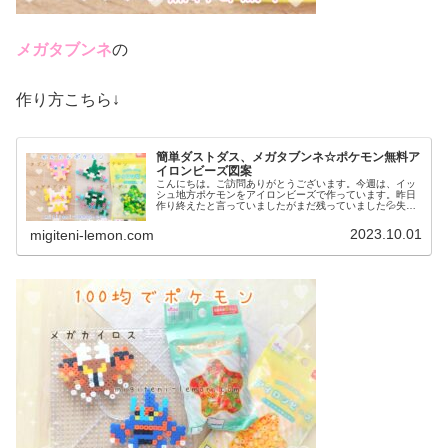
メガタブンネ
の
作り方こちら↓
簡単ダストダス、メガタブンネ☆ポケモン無料ア
イロンビーズ図案
こんにちは。ご訪問ありがとうございます。今週は、イッ
シュ地方ポケモンをアイロンビーズで作っています。昨日
作り終えたと言っていましたがまだ残っていました💦失礼
しました💦もう少しイッシュ地方つづきます☆では、本題
へ↓今日の作品☆ダストダス、メガ...
2023.10.01
migiteni-lemon.com