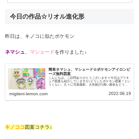
今日の作品☆リオル進化形
昨日は、キノコに似たポケモン
ネマシュ
、
マシェード
を作りました↓
簡単ネマシュ、マシェード☆ポケモンアイロンビ
ーズ無料図案
こんにちは。ご訪問ありがとうございます☆今日はプリキ
ュア図案も紹介していますが↓どうしたポケモン図案！とい
うくらい、久々に写真撮影、大失敗(汗)薄い紫色をどうキ
レイに撮るかが今後の課題です。がんばります！では、本
題へ↓今日の作品☆ネマシュ、...
2022.06.19
migiteni-lemon.com
キノココ
図案コチラ↓