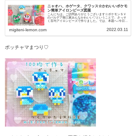
ニャオハ、ホゲータ、クワッス☆かわいいポケモ
ン簡単アイロンビーズ図案
こんにちは。ご訪問ありがとうございます☆ポケモンＳＶ
のパルデア御三家みんなかわいい♡ということで、さっそ
く百均アイロンビーズで作りました。では、本題へ↓今日の
作品☆ニャオハ、ホゲータ、クワッス昨日は、ドラゴンポ
ケモンのミニリュウ、ハクリュー...
2022.03.11
migiteni-lemon.com
ポッチャマまつり♡