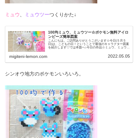
ミュウ
、
ミュウツー
つくりかた↓
100均ミュウ、ミュウツー☆ポケモン無料アイロ
ンビーズ簡単図案
こんにちは。ご訪問ありがとうございます☆今日(５月５
日)は、こどもの日！ということで最強のキャラクター図案
を紹介します♡では本題へ↓今日の作品☆ミュウ、ミュウツ
ー昨日は、かせきポケモンのプテラ、ラムパルドを百均ア
イロンビーズで作りました↓※...
2022.05.05
migiteni-lemon.com
シンオウ地方のポケモンいろいろ。