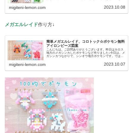
っています。では、本題へ↓今日の作品☆メガサーナイト今
回は、メガシンカのポケモンメ...
2023.10.08
migiteni-lemon.com
メガエルレイド
作り方↓
簡単メガエルレイド、コロトック☆ポケモン無料
アイロンビーズ図案
こんにちは。ご訪問ありがとうございます。昨日はカロス
地方のメガシンカしたポケモンなど作りました↓今日は、メ
ガシンカつながりで、シンオウ地方ポケモンです。では、
本題へ↓今日の作品☆メガエルレイド、コロトック今回は、
シンオウ地方のポケモンメガエ...
2023.10.07
migiteni-lemon.com