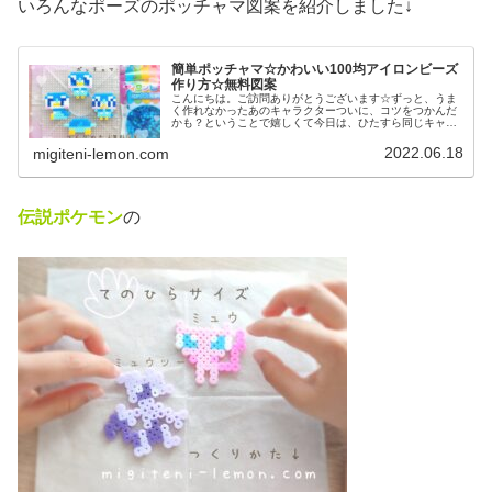
いろんなポーズのポッチャマ図案を紹介しました↓
簡単ポッチャマ☆かわいい100均アイロンビーズ
作り方☆無料図案
こんにちは。ご訪問ありがとうございます☆ずっと、うま
く作れなかったあのキャラクターついに、コツをつかんだ
かも？ということで嬉しくて今日は、ひたすら同じキャラ
作ってみました♡では本題へ↓今日の作品☆ポッチャマ昨日
は、アニポケ(アニメ「ポケット...
2022.06.18
migiteni-lemon.com
伝説ポケモン
の