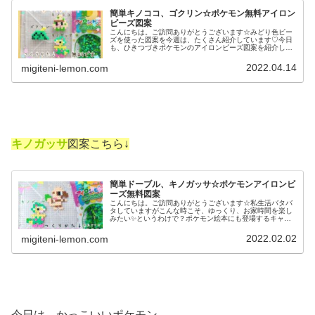
簡単キノココ、ゴクリン☆ポケモン無料アイロン
ビーズ図案
こんにちは。ご訪問ありがとうございます☆みどり色ビー
ズを使った図案を今週は、たくさん紹介しています♡今日
も、ひきつづきポケモンのアイロンビーズ図案を紹介しま
す！では本題へ↓今日の作品☆キノココ、ゴクリン昨日は、
キャタピー進化形トランセル、バ...
2022.04.14
migiteni-lemon.com
キノガッサ
図案こちら↓
簡単ドーブル、キノガッサ☆ポケモンアイロンビ
ーズ無料図案
こんにちは。ご訪問ありがとうございます☆私生活バタバ
タしていますがこんな時こそ、ゆっくり、お家時間を楽し
みたい✨というわけで？ポケモン絵本にも登場するキャラ
を今日は紹介します♡読書と一緒に、ぜひお楽しみくださ
い♡本題へ↓↓今日の作品☆ドーブ...
2022.02.02
migiteni-lemon.com
今日は、かっこいいポケモン