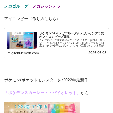
メガゴルーグ
、
メガシャンデラ
アイロンビーズ作り方こちら↓
ポケモンZA☆メガゴルーグ☆メガシャンデラ無
料アイロンビーズ図案
こんにちは。ご訪問ありがとうございます。前回は、新し
いプリキュア図案とを紹介しました。前回(プリキュア)図
案はコチラ↓今日は、久々にポケモン図案です。いま我が家
は「ポケモンチャンピオンズ(ポケチャン)」に夢中✨️という
ことで、そこにも登場す...
2026.06.08
migiteni-lemon.com
ポケモン(ポケットモンスター)の2022年最新作
「
ポケモンスカーレット・バイオレット
」
から