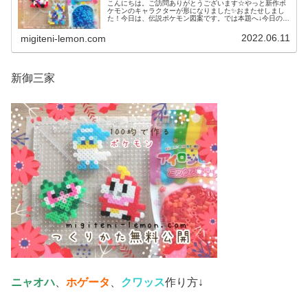
こんにちは。ご訪問ありがとうございます☆やっと新作ポ
ケモンのキャラクターが形になりました✨おまたせしまし
た！今日は、伝説ポケモン図案です。では本題へ↓今日の作
品☆コライドン、ミライドン昨日は、ヒスイ地方にも登場
する幻ポケモンシェイミのランド...
2022.06.11
migiteni-lemon.com
新御三家
ニャオハ
、
ホゲータ
、
クワッス
作り方↓