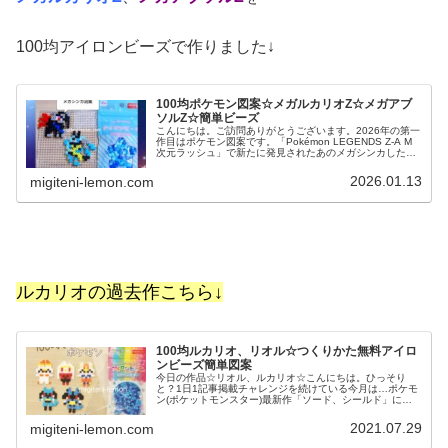
100均アイロンビーズで作りました↓
100均ポケモン図案☆メガルカリオZ☆メガアブ
ソルZ☆簡単ビーズ
こんにちは。ご訪問ありがとうございます。2026年の第一
作目はポケモン図案です。「Pokémon LEGENDS Z-A M
次元ラッシュ」で新たに発見されたあのメガシンカしたポ
ケモンたちを作ってみました。では、本題へ↓今日の作品☆
メガルカリ...
2026.01.13
migiteni-lemon.com
ルカリオの過去作こちら↓
100均ルカリオ、リオル☆つくりかた無料アイロ
ンビーズ簡単図案
今日の作品☆リオル、ルカリオ☆こんにちは。ひっそり
と？1日1記事掲載チャレンジを続けている今月は…ポケモ
ン(ポケットモンスター)最新作「ソード、シールド」に登
場するキャラクターを100均アイロンビーズで作っていま
す☆今日は現在放送中のアニポ...
2021.07.29
migiteni-lemon.com