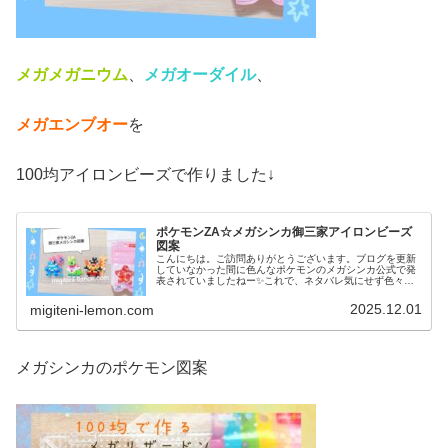
メガメガニウム
、
メガオーダイル
、
メガエンブオー
を
100均アイロンビーズで作りました↓
ポケモンZA☆メガシンカ御三家アイロンビーズ
図案
こんにちは。ご訪問ありがとうございます。ブログを更新
していなかった間に色んなポケモンのメガシンカ公式で発
表されていましたねー✨️これで、ネタバレ気にせず色々、
作れそうです！というわけで今日も新作ゲーム「ポケモン
ZA」に登場するポケモン図案で...
2025.12.01
migiteni-lemon.com
メガシンカのポケモン図案