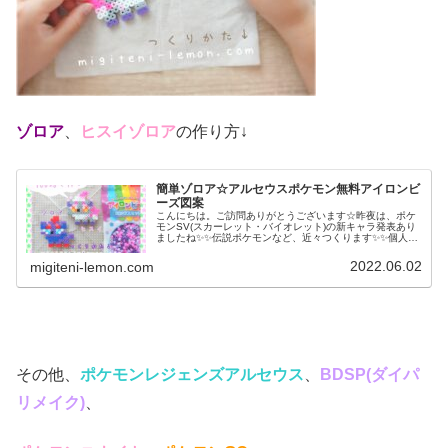
ゾロア
、
ヒスイゾロア
の作り方↓
簡単ゾロア☆アルセウスポケモン無料アイロンビ
ーズ図案
こんにちは。ご訪問ありがとうございます☆昨夜は、ポケ
モンSV(スカーレット・バイオレット)の新キャラ発表あり
ましたね✨✨伝説ポケモンなど、近々つくります✨✨個人的
にはミニーブ気になる！そしてミライドン…作れるか一番
不安です(汗)では、本題へ...
2022.06.02
migiteni-lemon.com
その他、
ポケモンレジェンズアルセウス
、
BDSP(ダイパ
リメイク)
、