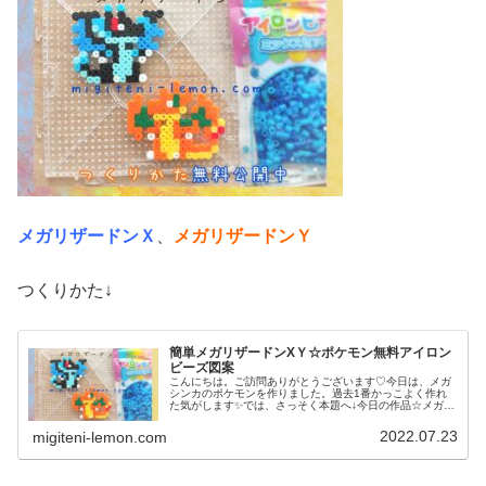
メガリザードンＸ
、
メガリザードンＹ
つくりかた↓
簡単メガリザードンXＹ☆ポケモン無料アイロン
ビーズ図案
こんにちは。ご訪問ありがとうございます♡今日は、メガ
シンカのポケモンを作りました。過去1番かっこよく作れ
た気がします✨では、さっそく本題へ↓今日の作品☆メガリ
ザードンＸＹ昨日は、ポケモンユナイトにも登場マフォク
シーと、その進化前のフォッコ、...
2022.07.23
migiteni-lemon.com