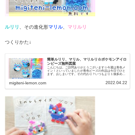
ルリリ
、その進化形
マリル
、
マリルリ
つくりかた↓
簡単ルリリ、マリル、マリルリ☆ポケモンアイロ
ンビーズ無料図案
こんにちは。ご訪問ありがとうございます☆今週は青色メ
イン！といっていましたが青色ビーズの作品は今日でひと
まず、おしまいです。その代わり？いつもより１個多めに
図案を紹介します♡では、本題へ↓今日の作品☆ルリリ進化
形昨日は、青色のキャラクターズ...
2022.04.22
migiteni-lemon.com