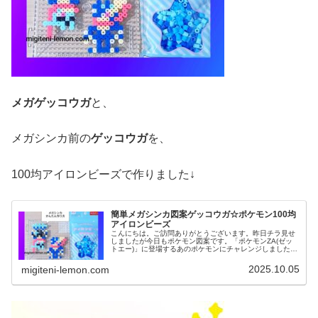
メガゲッコウガ
と、
メガシンカ前の
ゲッコウガ
を、
100均アイロンビーズで作りました↓
簡単メガシンカ図案ゲッコウガ☆ポケモン100均
アイロンビーズ
こんにちは。ご訪問ありがとうございます。昨日チラ見せ
しましたが今日もポケモン図案です。「ポケモンZA(ゼッ
トエー)」に登場するあのポケモンにチャレンジしました。
では、本題へ↓今日の作品☆メガゲッコウガ、ゲッコウガ今
回は、「Pokémon L...
2025.10.05
migiteni-lemon.com