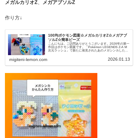
メガルカリオZ
、
メガアブソルZ
作り方↓
100均ポケモン図案☆メガルカリオZ☆メガアブ
ソルZ☆簡単ビーズ
こんにちは。ご訪問ありがとうございます。2026年の第一
作目はポケモン図案です。「Pokémon LEGENDS Z-A M
次元ラッシュ」で新たに発見されたあのメガシンカしたポ
ケモンたちを作ってみました。では、本題へ↓今日の作品☆
メガルカリ...
2026.01.13
migiteni-lemon.com