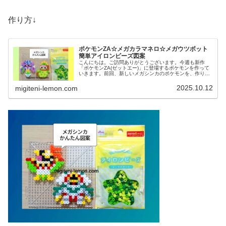
作り方↓
ポケモンZA☆メガカラマネロ☆メガウツボット
簡単アイロンビーズ図案
こんにちは。ご訪問ありがとうございます。今週も新作
「ポケモンZA(ゼットエー)」に登場するポケモンを作って
いきます。前回、新しいメガシンカのポケモンを、作りま
した↓今日も、メガシンカ図案です。では、本題へ↓今日の
作品☆メガウツボット、メガカ...
2025.10.12
migiteni-lemon.com