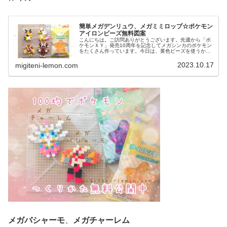
簡単メガデンリュウ、メガミミロップ☆ポケモン
アイロンビーズ無料図案
こんにちは。ご訪問ありがとうございます。先週から「ポ
ケモンＸＹ」発売10周年を記念してメガシンカのポケモン
をたくさん作っています。今日は、黄色ビーズを使うかわ
いいポケモン図案を２つ紹介します。では、本題へ↓今日の
作品☆メガデンリュウ、メガミ...
2023.10.17
migiteni-lemon.com
メガバシャーモ
、
メガチャーレム