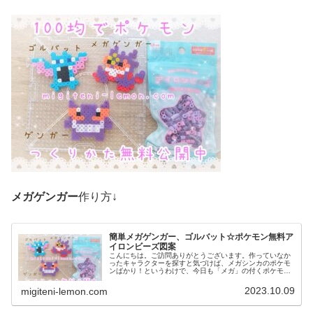
メガゲンガー
作り方↓
簡単メガゲンガー、ゴルバット☆ポケモン無料ア
イロンビーズ図案
こんにちは。ご訪問ありがとうございます。作っていなか
ったキャラクターを探すと気づけば、メガシンカのポケモ
ンばかり！というわけで、今日も「メガ」の付くポケモン
など作りました。では、本題へ↓今日の作品☆メガゲンガ
ー、ゴルバット今回は、カントー地...
2023.10.09
migiteni-lemon.com