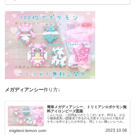
メガディアンシー
作り方↓
簡単メガディアンシー、トリミアン☆ポケモン無
料アイロンビーズ図案
こんにちは。ご訪問ありがとうございます。昨日も、かな
り難易度高い(図案見て作るのも大変そうな)カロス地方ポ
ケモンを作りましたが今日も、同じくらい難しいレベルの
ポケモンに挑戦しました。作るの大変そうですがかわいい
ので是非、作ってみてください♡...
2023.10.06
migiteni-lemon.com