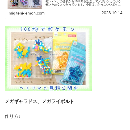
モンＸＹ」の発表から10周年を記念してメガシンカのポケ
モンをたくさん作っています。今日は、かっこいいポケモ
ン図案を２つ紹介します。では、本題へ↓今日の作品☆メガ
ヘルガー、メガプテラ今回は、...
2023.10.14
migiteni-lemon.com
メガギャラドス
、
メガライボルト
作り方↓