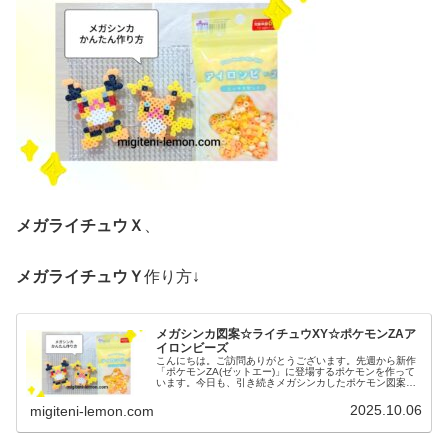
メガライチュウＸ
、
メガライチュウＹ
作り方↓
メガシンカ図案☆ライチュウXY☆ポケモンZAア
イロンビーズ
こんにちは。ご訪問ありがとうございます。先週から新作
「ポケモンZA(ゼットエー)」に登場するポケモンを作って
います。今日も、引き続きメガシンカしたポケモン図案で
す。では、本題へ↓今日の作品☆メガライチュウXY今回
は、新作「Pokémon L...
2025.10.06
migiteni-lemon.com