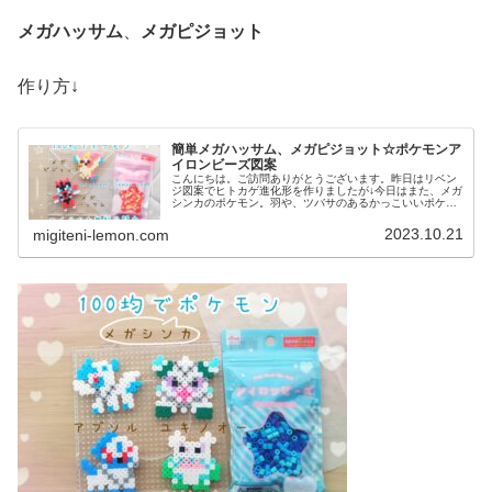
メガハッサム
、
メガピジョット
作り方↓
簡単メガハッサム、メガピジョット☆ポケモンア
イロンビーズ図案
こんにちは。ご訪問ありがとうございます。昨日はリベン
ジ図案でヒトカゲ進化形を作りましたが↓今日はまた、メガ
シンカのポケモン。羽や、ツバサのあるかっこいいポケモ
ン図案を２つ紹介します。では、本題へ↓今日の作品☆メガ
ハッサム、メガピジョット今回...
2023.10.21
migiteni-lemon.com