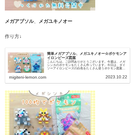
メガアブソル
、
メガユキノオー
作り方↓
簡単メガアブソル、メガユキノオー☆ポケモンア
イロンビーズ図案
こんにちは。ご訪問ありがとうございます。今週は、メガ
シンカのポケモンをたくさん作っています。今日は、ダイ
ソーアイロンビーズの白色をたくさん使うポケモン図案を
紹介します。では、本題へ↓今日の作品☆メガアブソル、メ
ガユキノオー今回は、メガシンカ...
2023.10.22
migiteni-lemon.com