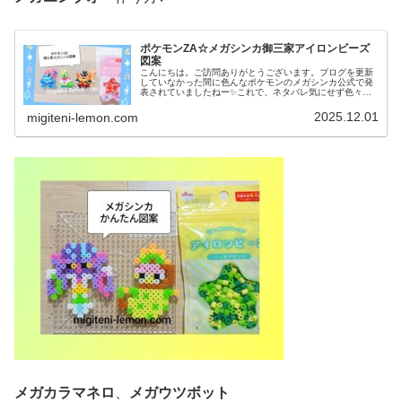
ポケモンZA☆メガシンカ御三家アイロンビーズ
図案
こんにちは。ご訪問ありがとうございます。ブログを更新
していなかった間に色んなポケモンのメガシンカ公式で発
表されていましたねー✨️これで、ネタバレ気にせず色々、
作れそうです！というわけで今日も新作ゲーム「ポケモン
ZA」に登場するポケモン図案で...
2025.12.01
migiteni-lemon.com
メガカラマネロ
、
メガウツボット