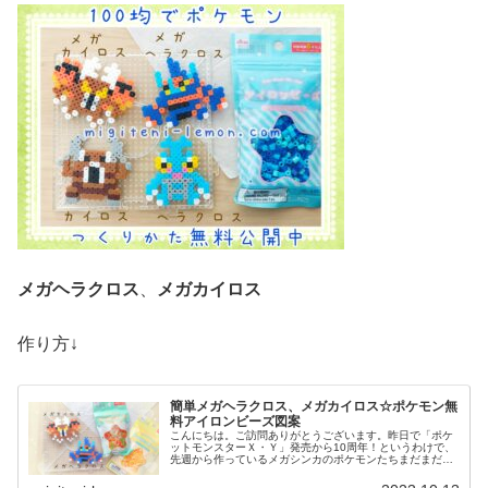
メガヘラクロス
、
メガカイロス
作り方↓
簡単メガヘラクロス、メガカイロス☆ポケモン無
料アイロンビーズ図案
こんにちは。ご訪問ありがとうございます。昨日で「ポケ
ットモンスターＸ・Ｙ」発売から10周年！というわけで、
先週から作っているメガシンカのポケモンたちまだまだ作
っていきます♡では、本題へ↓今日の作品☆メガヘラクロ
ス、メガカイロス今回は、カロス...