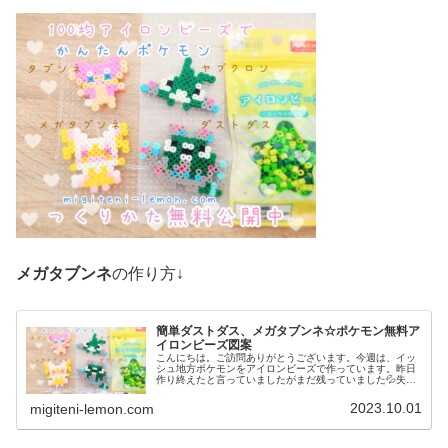
メガタブンネ
の作り方↓
簡単ダストダス、メガタブンネ☆ポケモン無料ア
イロンビーズ図案
こんにちは。ご訪問ありがとうございます。今週は、イッ
シュ地方ポケモンをアイロンビーズで作っています。昨日
作り終えたと言っていましたがまだ残っていました💦失礼
しました💦もう少しイッシュ地方つづきます☆では、本題
へ↓今日の作品☆ダストダス、メガ...
2023.10.01
migiteni-lemon.com