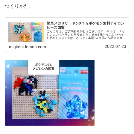
つくりかた↓
簡単メガリザードンXＹ☆ポケモン無料アイロン
ビーズ図案
こんにちは。ご訪問ありがとうございます♡今日は、メガ
シンカのポケモンを作りました。過去1番かっこよく作れ
た気がします✨では、さっそく本題へ↓今日の作品☆メガリ
ザードンＸＹ昨日は、ポケモンユナイトにも登場マフォク
シーと、その進化前のフォッコ、...
2022.07.23
migiteni-lemon.com