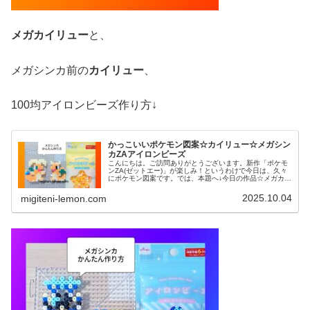
メガカイリュー
と、
メガシンカ前の
カイリュー
、
100均アイロンビーズ作り方↓
かっこいいポケモン図案☆カイリュー☆メガシン
カZAアイロンビーズ
こんにちは。ご訪問ありがとうございます。新作「ポケモ
ンZA(ゼットエー)」が楽しみ！というわけで今日は、久々
にポケモン図案です。では、本題へ↓今日の作品☆メガカイ
リュー、カイリュー今回は、「Pokémon LEGENDS Z-
A(ポケモン ...
2025.10.04
migiteni-lemon.com