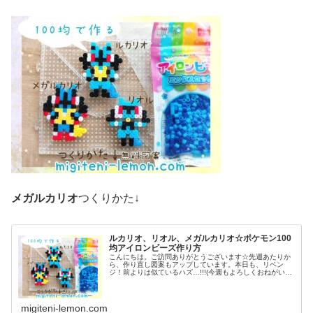
メガルカリオ
つくりかた↓
ルカリオ、リオル、メガルカリオ☆ポケモン100
均アイロンビーズ作り方
こんにちは。ご訪問ありがとうございます☆先週あたりか
ら、作り直し図案もアップしています。本日も、リベン
ジ！前よりは似ているハズ…!!!(今週もよろしくおねがいし
ます♡)では本題へ↓今日の作品☆リオル進化形昨日は、キ
ノコに似たポケモンネマシュ...
migiteni-lemon.com