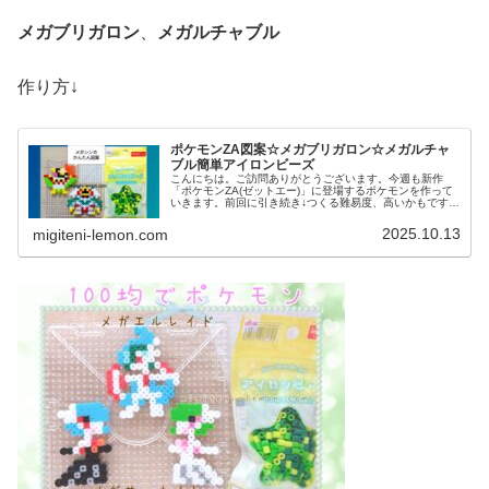
メガブリガロン
、
メガルチャブル
作り方↓
ポケモンZA図案☆メガブリガロン☆メガルチャ
ブル簡単アイロンビーズ
こんにちは。ご訪問ありがとうございます。今週も新作
「ポケモンZA(ゼットエー)」に登場するポケモンを作って
いきます。前回に引き続き↓つくる難易度、高いかもですが
今日も、メガシンカ図案です。では、本題へ↓今日の作品☆
メガブリガロン、メガルチャ...
2025.10.13
migiteni-lemon.com