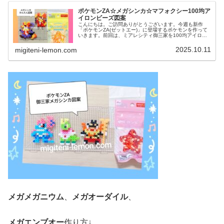
ポケモンZA☆メガシンカ☆マフォクシー100均ア
イロンビーズ図案
こんにちは。ご訪問ありがとうございます。今週も新作
「ポケモンZA(ゼットエー)」に登場するポケモンを作って
いきます。前回は、ミアレシティ御三家を100均アイロン
ビーズで作りました↓今日は、メガシンカ図案です。では、
本題へ↓今日の作品☆メガマ...
2025.10.11
migiteni-lemon.com
メガメガニウム
、
メガオーダイル
、
メガエンブオー
作り方↓