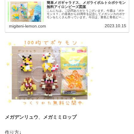
簡単メガギャラドス、メガライボルト☆ポケモン
無料アイロンビーズ図案
こんにちは。ご訪問ありがとうございます。今週は「ポケ
モンＸＹ」の発表から10周年を記念してメガシンカのポケ
モンをたくさん作っています。今日は、黄色と青色ビーズ
を使うポケモン図案を２つ紹介します。では、本題へ↓今日
の作品☆メガギャラドス、メガ...
2023.10.15
migiteni-lemon.com
メガデンリュウ
、
メガミミロップ
作り方↓