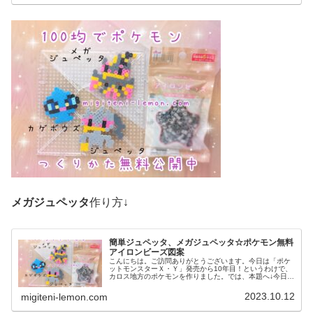
メガジュペッタ
作り方↓
簡単ジュペッタ、メガジュペッタ☆ポケモン無料
アイロンビーズ図案
こんにちは。ご訪問ありがとうございます。今日は「ポケ
ットモンスターＸ・Ｙ」発売から10年目！というわけで、
カロス地方のポケモンを作りました。では、本題へ↓今日の
作品☆ジュペッタ、メガジュペッタ今回は、カロス地方の
ポケモンジュペッタ、メガジュ...
2023.10.12
migiteni-lemon.com