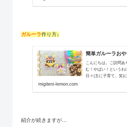
ガルーラ
作り方↓
簡単ガルーラおや
こんにちは。ご訪問あ
む！やばい！というわ
日々(主に子育て。笑
す。では、本題へ↓今日の
migiteni-lemon.com
紹介が続きますが…