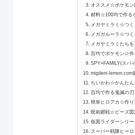
オススメ☆ポケモン
材料☆100均で作る
メガヤミラミ☆つく
メガガルーラ☆つく
メガヤミラミたちを
百均でポケモン☆作
SPY×FAMILY(ス
migiteni-lemon.
ちいかわ☆かんたん
百均で作る鬼滅の刃
簡単ヒロアカ☆作り
呪術廻戦☆ビーズ図
仮面ライダーシリー
スーパー戦隊ヒーロ