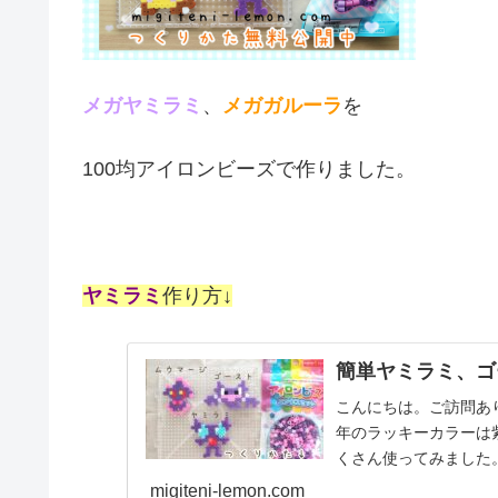
メガヤミラミ
、
メガガルーラ
を
100均アイロンビーズで作りました。
ヤミラミ
作り方↓
簡単ヤミラミ、ゴ
こんにちは。ご訪問あ
年のラッキーカラーは
くさん使ってみました
へ↓今日の作品☆...
migiteni-lemon.com