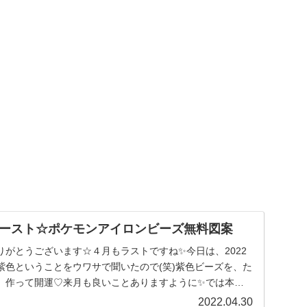
ースト☆ポケモンアイロンビーズ無料図案
りがとうございます☆４月もラストですね✨今日は、2022
紫色ということをウワサで聞いたので(笑)紫色ビーズを、た
。作って開運♡来月も良いことありますように✨では本題
2022.04.30