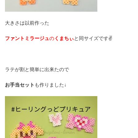
大きさは以前作った
ファントミラージュ
の
くまちぃ
と同サイズです✌️
ラテが割と簡単に出来たので
お手当セット
も作りました↓