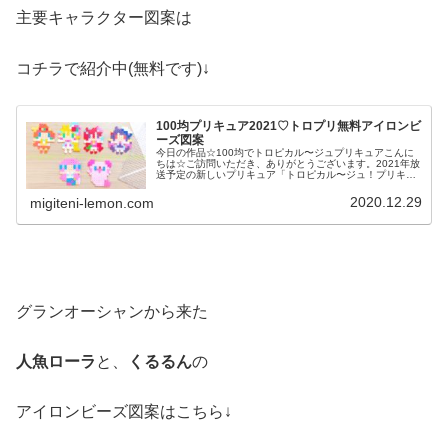
主要キャラクター図案は
コチラで紹介中(無料です)↓
100均プリキュア2021♡トロプリ無料アイロンビ
ーズ図案
今日の作品☆100均でトロピカル〜ジュプリキュアこんに
ちは☆ご訪問いただき、ありがとうございます。2021年放
送予定の新しいプリキュア「トロピカル〜ジュ！プリキュ
ア」ついに情報解禁！タイトル「トロピカルージュ！」で
はなく、「トロピカル〜ジュ...
2020.12.29
migiteni-lemon.com
グランオーシャンから来た
人魚ローラ
と、
くるるん
の
アイロンビーズ図案はこちら↓