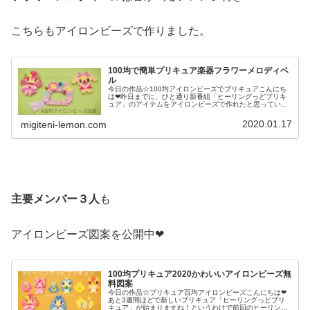
こちらもアイロンビーズで作りました。
100均で簡単プリキュア楽器フラワーメロディベ
ル
今日の作品☆100均アイロンビーズでプリキュアこんにち
は❤昨日までに、ひと通り新番組「ヒーリングっどプリキ
ュア」のアイテムをアイロンビーズで作れたと思っていま
したが残ってましたね…フラワーメロディベル！！！とい
うわけで、今日は装飾付き❤なん...
2020.01.17
migiteni-lemon.com
主要メンバー３人
も
アイロンビーズ図案を公開中❤
100均プリキュア2020かわいいアイロンビーズ無
料図案
今日の作品☆プリキュア百均アイロンビーズこんにちは❤
あと3週間ほどで新しいプリキュア「ヒーリングっどプリ
キュア」が始まりますね！というわけで前回のヒーリング