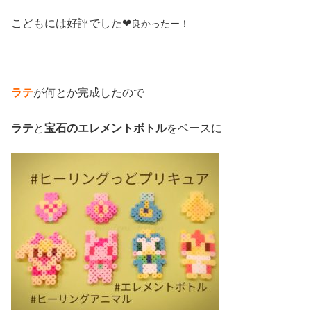
こどもには好評でした❤
良かったー！
ラテ
が何とか完成したので
ラテ
と
宝石のエレメントボトル
をベースに