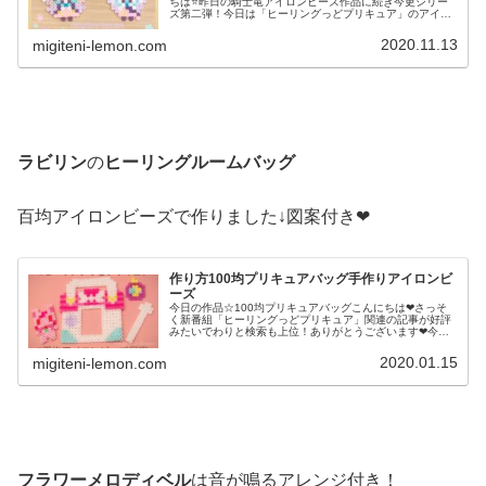
ちは⭐昨日の騎士竜アイロンビーズ作品に続き今更シリー
ズ第二弾！今日は「ヒーリングっどプリキュア」のアイロ
ンビーズ作品です↓新メンバーキュアアースを２通り百均ア
イロンビーズで作りました...
2020.11.13
migiteni-lemon.com
ラビリン
の
ヒーリングルームバッグ
百均アイロンビーズで作りました↓図案付き❤
作り方100均プリキュアバッグ手作りアイロンビ
ーズ
今日の作品☆100均プリキュアバッグこんにちは❤さっそ
く新番組「ヒーリングっどプリキュア」関連の記事が好評
みたいでわりと検索も上位！ありがとうございます❤今日
も引き続き、新プリキュアのアイロンビーズ作品をご紹介
❤今日は、ラビリンのヒーリング...
2020.01.15
migiteni-lemon.com
フラワーメロディベル
は音が鳴るアレンジ付き！