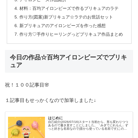
材料：百均アイロンビーズで作るプリキュアのラテ
作り方(図案)新プリキュア☆ラテのお世話セット
新プリキュアのアイロンビーズを作った感想
作り方♡手作りヒーリングっどプリキュア作品まとめ
今日の作品☆百均アイロンビーズでプリキ
ュア
祝！１００記事目🌸
１記事目もせっかくなので加筆しました↓
はじめに
自己紹介(2026/07/16)スタート当初から、形も変わりつつ
あるので書き直すことにしました。「みぎてにれもん」ず
っと好きな名前なので(昔から使っている名前です)このサ
イトでは、私が作ったものを作り方つきで載せていきま
す。作り方を聞かれる...