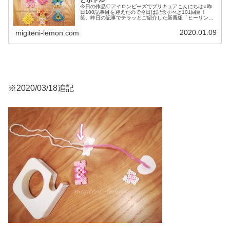
とボトル
今日の作品♡アイロンビーズでプリキュアこんにちは⭐昨
日100記事目を迎えたので今日は記念すべき101回目！
笑。昨日の記事でチラッとご紹介した新番組「ヒーリング
っどプリキュア」のメインキャラのヒーリングアニマル及
びエレメントボトルも百均アイロ...
2020.01.09
migiteni-lemon.com
※2020/03/18追記