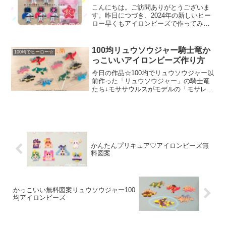
こんにちは。ご訪問ありがとうございま
す。昨日につづき、2024年の新しいヒー
ロー早くもアイロンビーズで作ってみま
した。第２弾は、オレンジ、ブラックの
図案を紹介！では、本題へ↓今日の作品☆
ブンブンジャー②今日は、2024年3月から
100均リュウソウジャー騎士竜か
100均でヒーロー☆
スタートする...
っこいいアイロンビーズ作り方
今日の作品☆100均でリュウソウジャー以
前作った「リュウソウジャー」の騎士竜
たち↓モササウルスがモデルの「モサレッ
クス」以外は、別ブログでアップしてい
たため再度、コチラでも(手直ししつつ)掲
載しよう！というわけで今更シリーズ第
一弾(笑)「騎...
かんたんプリキュア♡アイロンビーズ無
料図案
かっこいい無料図案リュウソウジャー100
均アイロンビーズ