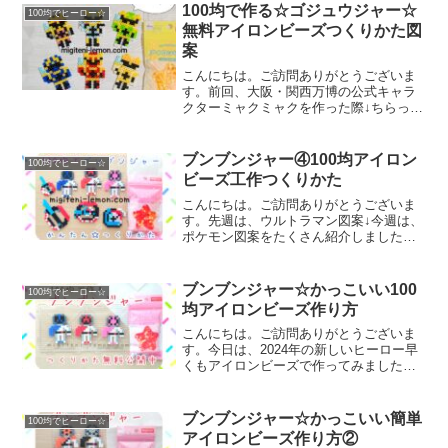
日の作品☆ドンブラザーズ今日と明日は
100均で作る☆ゴジュウジャー☆
100均でヒーロー☆
「暴太郎戦隊(あば...
無料アイロンビーズつくりかた図
案
こんにちは。ご訪問ありがとうございま
す。前回、大阪・関西万博の公式キャラ
クターミャクミャクを作った際↓ちらっと
「作る宣言」していましたが今日は久々
に、戦隊ヒーロー図案です。では、本題
へ↓今日の作品☆ゴジュウジャー今日は、
ブンブンジャー④100均アイロン
100均でヒーロー☆
2025年2月スター...
ビーズ工作つくりかた
こんにちは。ご訪問ありがとうございま
す。先週は、ウルトラマン図案↓今週は、
ポケモン図案をたくさん紹介しましたが↓
今日は、久々にブンブンジャー図案で
す。では、本題へ↓今日の作品☆ブンブン
ジャー④今日は、2024年3月からスタート
ブンブンジャー☆かっこいい100
100均でヒーロー☆
☆「爆上戦隊(...
均アイロンビーズ作り方
こんにちは。ご訪問ありがとうございま
す。今日は、2024年の新しいヒーロー早
くもアイロンビーズで作ってみました。
第１弾は、レッド、ブルー、ピンクの図
案を紹介！では、本題へ↓今日の作品☆ブ
ンブンジャー①今日は、2024年3月からス
ブンブンジャー☆かっこいい簡単
100均でヒーロー☆
タートする「...
アイロンビーズ作り方②