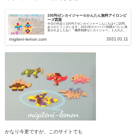
100均ゼンカイジャー☆かんたん無料アイロンビ
ーズ図案
今日の作品☆100均でゼンカイジャーこんにちは⭐ご訪問、
ありがとうございます。2021年のスーパー戦隊がついに発
表されましたね！「機界戦隊ゼンカイジャー」１人の人間
と、４体のロボで世界を守る…面白そう！✨✨ということ
で、さっそく100均アイ...
2021.01.11
migiteni-lemon.com
かなり今更ですが、このサイトでも