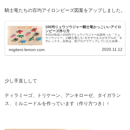
騎士竜たちの百均アイロンビーズ図案をアップしました。
100均リュウソウジャー騎士竜かっこいいアイロ
ンビーズ作り方
今日の作品☆100均でリュウソウジャー以前作った「リュ
ウソウジャー」の騎士竜たち↓モササウルスがモデルの「モ
サレックス」以外は、別ブログでアップしていたため再
度、コチラでも(手直ししつつ)掲載しよう！というわけで
今更シリーズ第一弾(笑)「騎...
2020.11.12
migiteni-lemon.com
少し手直しして
ティラミーゴ、トリケーン、アンキローゼ、タイガラン
ス、ミルニードルを作っています（作り方つき）↑