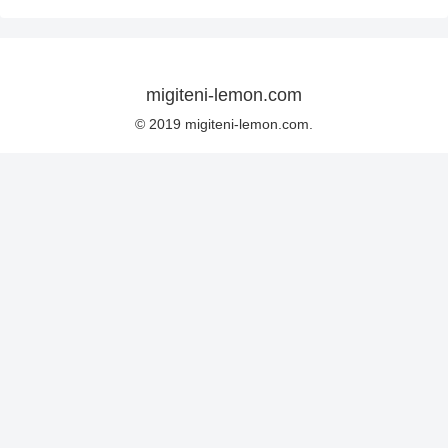
migiteni-lemon.com
© 2019 migiteni-lemon.com.