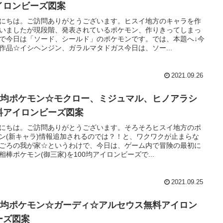
イロンビーズ図案
にちは。ご訪問ありがとうございます。ヒスイ地方のキャラを作
いましたが現段階、発表されているポケモン、作りきってしまっ
で今日は「ソード、シールド」のポケモンです。では、本題へ↓今
作品☆イシヘンジン、ガラルマタドガス今日は、ソー...
2021.09.26
00均ポケモン☆モクロー、ミジュマル、ヒノアラシ
料アイロンビーズ図案
にちは。ご訪問ありがとうございます。そろそろヒスイ地方のポ
ン(新キャラ)情報追加されるのでは？！と、ワクワクが止まらな
ごろの我が家☆というわけで、今日は、ゲーム内で冒険の最初に
相棒ポケモン(御三家)を100均アイロンビーズで...
2021.09.25
00均ポケモン☆ガーディ☆アルセウス無料アイロン
ーズ図案