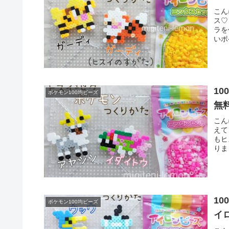
こん
ス♡
ラを
いポ
1
ポケモン100均ビーズ
無
こん
えて
もヒ
りま
1
ポケモン100均ビーズ
イ