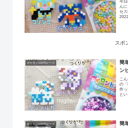
今日
んに
セス
20
スポ
簡
ポケモン100均ビーズ
ン
こん
の「
作っ
とい
簡
ポケモン100均ビーズ