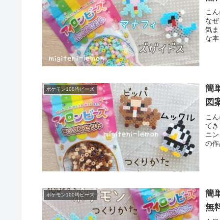
こん
なぜ
気ま
な本
簡
ポケモン100均ビーズ
図
こん
てき
ニン
の作
簡
ポケモン100均ビーズ
無