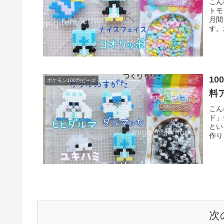
こん
トモ
月間
す。
1
ポケモン100均ビーズ
料
こん
ド」
とい
作り
次