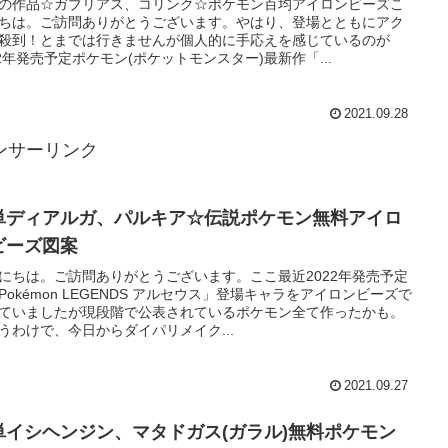
の作品☆ガブリアス、コリンク☆ポケモン百均アイロンビーズこ
ちは。ご訪問ありがとうございます。やはり、登場とともにアク
殺到！とまでは行きませんが個人的に手応えを感じているのが
22年発売予定ポケモン(ポケットモンスター)最新作「...
2021.09.28
ンサーリンク
単ディアルガ、パルキア☆伝説ポケモン無料アイロ
ビーズ図案
にちは。ご訪問ありがとうございます。ここ最近2022年発売予定
Pokémon LEGENDS アルセウス」登場キャラをアイロンビーズで
ていましたが現段階で公表されているポケモン全て作ったかも。
うわけで、今日からダイパリメイク...
2021.09.27
単イシヘンジン、マタドガス(ガラル)無料ポケモン