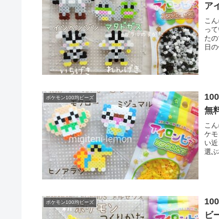
ア
こん
って
たの
日の
1
ポケモン100均ビーズ
無
こん
ケモ
い近
選ぶ
1
ポケモン100均ビーズ
ビ