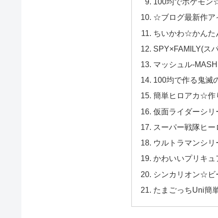
100均でポケモ
☆ブログ最新作ア
ちいかわ☆かんた
SPY×FAMILY
マッシュル-MAS
100均で作る鬼
簡単ヒロアカ☆作
仮面ライダーシリ
スーパー戦隊ヒー
ウルトラマンシリ
かわいいプリキュ
シンカリオン☆ビ
たまごっちUni