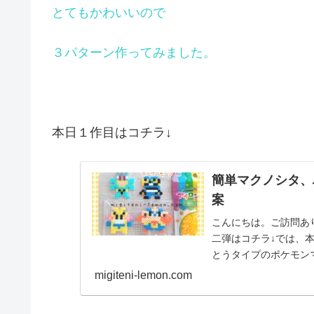
とてもかわいいので
３パターン作ってみました。
本日１作目はコチラ↓
簡単マクノシタ、
案
こんにちは。ご訪問あ
二弾はコチラ↓では、
とうタイプのポケモン
で作りました。カイリキ.
migiteni-lemon.com