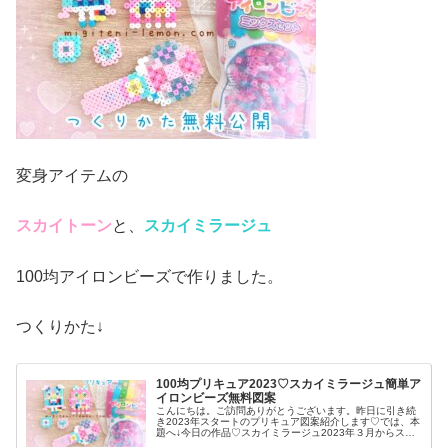
変身アイテムの
スカイトーン
と、
スカイミラージュ
100均アイロンビーズで作りました。
つくりかた↓
100均プリキュア2023♡スカイミラージュ簡単ア
イロンビーズ無料図案
こんにちは。ご訪問ありがとうございます。昨日に引き続
き2023年スタートのプリキュア図案紹介します♡では、本
題へ↓今日の作品♡スカイミラージュ2023年３月からスタ
ート「ひろがるスカイ！プリキュア」の変身アイテムスカ