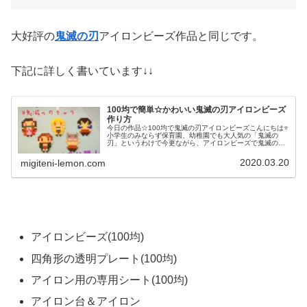
大好評の
鬼滅の刃
アイロンビーズ作品と同じです。
下記に詳しく書いています↓↓
100均で簡単☆かわいい鬼滅の刃アイロンビーズ
作り方
今日の作品☆100均で鬼滅の刃アイロンビーズこんにちは⭐
小学生のみならず保育園、幼稚園でも大人気の「鬼滅の
刃」というわけで今更ながら、アイロンビーズで鬼滅の刃
グッズを作ってみました❤ねずこ(左上)、たんじろう(左下)
ぜんいつ(上の中央)、い...
2020.03.20
migiteni-lemon.com
アイロンビーズ(100均)
四角形の透明プレート(100均)
アイロン用の専用シート(100均)
アイロン台＆アイロン