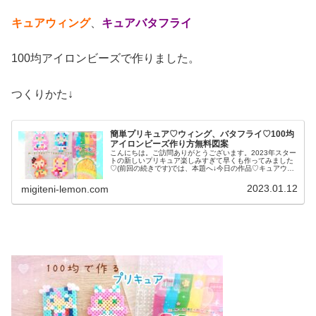
キュアウィング
、
キュアバタフライ
100均アイロンビーズで作りました。
つくりかた↓
簡単プリキュア♡ウィング、バタフライ♡100均
アイロンビーズ作り方無料図案
こんにちは。ご訪問ありがとうございます。2023年スター
トの新しいプリキュア楽しみすぎて早くも作ってみました
♡(前回の続きです)では、本題へ↓今日の作品♡キュアウィ
ング、バタフライ2023年３月からスタート「ひろがるスカ
イ！プリキュア」に登...
2023.01.12
migiteni-lemon.com