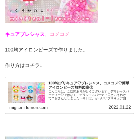
キュアプレシャス
、
コメコメ
100均アイロンビーズで作りました。
作り方はコチラ↓
100均プリキュア♡プレシャス、コメコメ♡簡単
アイロンビーズ無料図案①
こんにちは。ご訪問ありがとうございます。デリシャスパ
ーティー♡ではなく、デリシャスパーティ♡というわけ
で？おまたせしました♡今日は、かわいいプリキュア図案
です。では本題へ↓↓今日の作品♡デパプリ♡キュアプレシ
ャス、コメコメ今日は2022年2...
2022.01.22
migiteni-lemon.com