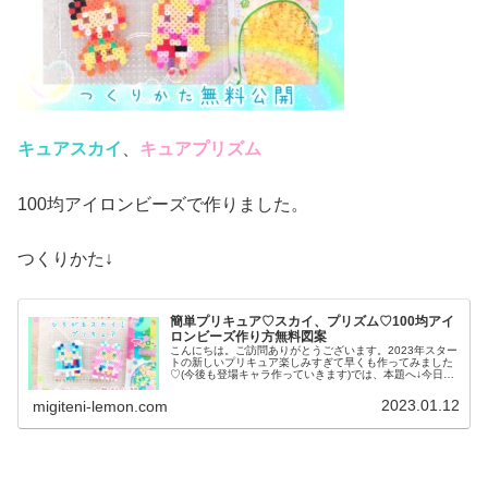
キュアスカイ
、
キュアプリズム
100均アイロンビーズで作りました。
つくりかた↓
簡単プリキュア♡スカイ、プリズム♡100均アイ
ロンビーズ作り方無料図案
こんにちは。ご訪問ありがとうございます。2023年スター
トの新しいプリキュア楽しみすぎて早くも作ってみました
♡(今後も登場キャラ作っていきます)では、本題へ↓今日の
作品♡キュアスカイ、キュアプリズム2023年３月からスタ
ート「ひろがるスカイ...
2023.01.12
migiteni-lemon.com