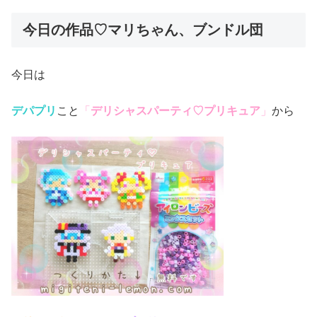
今日の作品♡マリちゃん、ブンドル団
今日は
デパプリ
こと
「
デリシャスパーティ♡プリキュア
」
から