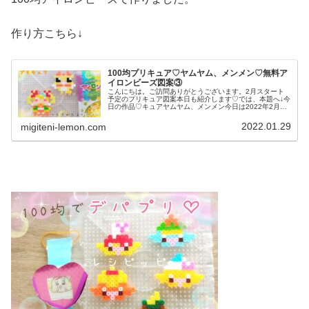
作り方こちら↓
100均プリキュア♡ヤムヤム、メンメン♡無料ア
イロンビーズ図案③
こんにちは。ご訪問ありがとうございます。2月スタート
予定のプリキュア図案本日も紹介します♡では、本題へ↓今
日の作品♡キュアヤムヤム、メンメン今日は2022年2月ス
タート予定の新しいプリキュア「デリシャスパーティ♡プ
リキュア」略して「デパプリ...
2022.01.29
migiteni-lemon.com