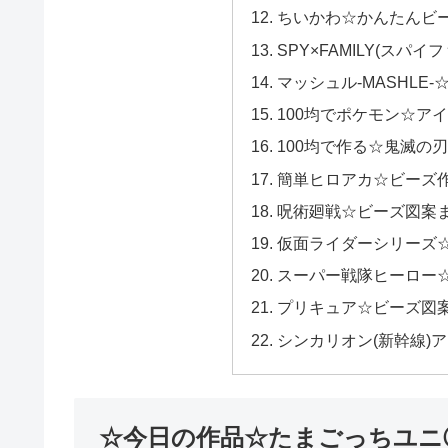
ちいかわ☆かんたんビ
SPY×FAMILY(スパイ
マッシュル-MASHLE
100均でポケモン☆ア
100均で作る☆鬼滅の
簡単ヒロアカ☆ビーズ
呪術廻戦☆ビーズ図案
仮面ライダーシリーズ
スーパー戦隊ヒーロー
プリキュア☆ビーズ図
シンカリオン(新幹線)ア
☆今日の作品☆たまごっちユニ