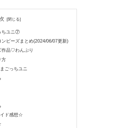
次
っちユニ⑦
ーズまとめ(2024/06/07更新)
ズ作品♡わんぷり
り方
たまごっちユニ
ち
ち
メイド感想☆
☆