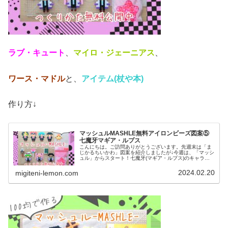
ラブ・キュート
、
マイロ・ジェーニアス
、
ワース・マドル
と、
アイテム(杖や本)
作り方↓
マッシュルMASHLE無料アイロンビーズ図案⑤
七魔牙マギア・ルプス
こんにちは。ご訪問ありがとうございます。先週末は「ま
じかるちいかわ」図案を紹介しましたが↓今週は、「マッシ
ュル」からスタート！七魔牙(マギア・ルプス)のキャラク
ターを今日は紹介します！では、本題へ↓今日の作品☆マッ
シュル⑤今日は、甲本一の大...
2024.02.20
migiteni-lemon.com