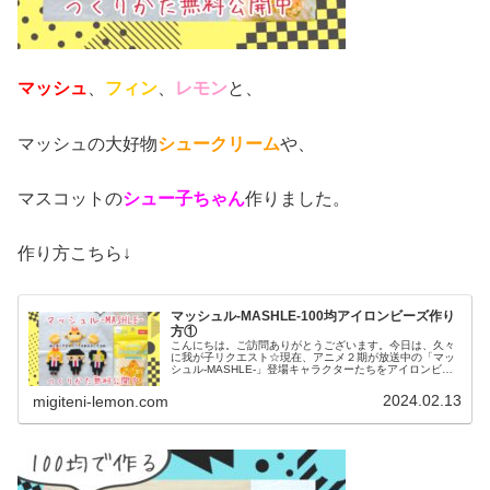
マッシュ
、
フィン
、
レモン
と、
マッシュの大好物
シュークリーム
や、
マスコットの
シュー子ちゃん
作りました。
作り方こちら↓
マッシュル-MASHLE-100均アイロンビーズ作り
方①
こんにちは。ご訪問ありがとうございます。今日は、久々
に我が子リクエスト☆現在、アニメ２期が放送中の「マッ
シュル-MASHLE-」登場キャラクターたちをアイロンビー
ズで作りました。ミニミニサイズのシュークリーム図案も
紹介♡では、本題へ↓今日の...
2024.02.13
migiteni-lemon.com