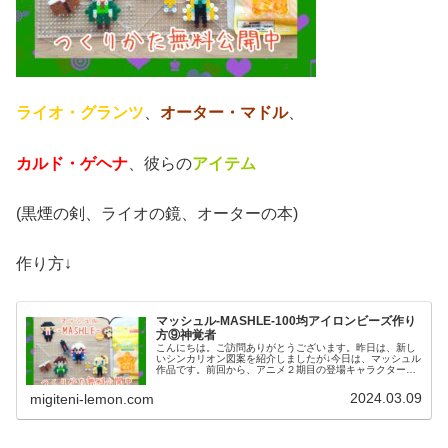
ライオ・グランツ
、
オーター・マドル
、
カルド・ゲヘナ
、彼らの
アイテム
(黒煙の剣、ライオの鏡、オーターの本)
作り方↓
マッシュル-MASHLE-100均アイロンビーズ作り
方⑨神覚者
こんにちは。ご訪問ありがとうございます。昨日は、新し
いシンカリオン図案を紹介しましたが↓今日は、マッシュル
作品です。前回から、アニメ２期目の登場キャラクターを
作っています↓今日は、かっこいい神覚者(しんかくしゃ)た
ち図案！では、本題へ↓今日...
2024.03.09
migiteni-lemon.com