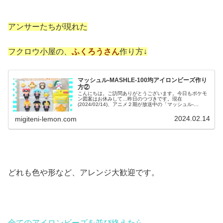
アンサーたちが現れた
フクロウ小屋の、
ふくろうさん
作り方↓
マッシュル-MASHLE-100均アイロンビーズ作り
方②
こんにちは。ご訪問ありがとうございます。今日もポケモ
ン図案はお休みして…昨日のつづきです。現在
(2024/02/14)、アニメ２期が放送中の「マッシュル-
MASHLE-」のメインキャラクターたちをアイロンビーズで
作ってみました。マンドラゴラ...
2024.02.14
migiteni-lemon.com
どれも色や形など、アレンジ大歓迎です。
全てのアイロンビーズを並び終えたら