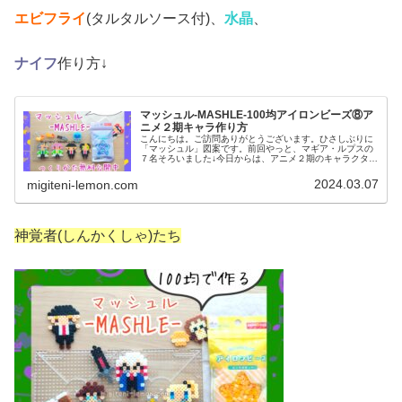
エビフライ
(タルタルソース付)、
水晶
、
ナイフ
作り方↓
マッシュル-MASHLE-100均アイロンビーズ⑧ア
ニメ２期キャラ作り方
こんにちは。ご訪問ありがとうございます。ひさしぶりに
「マッシュル」図案です。前回やっと、マギア・ルプスの
７名そろいました↓今日からは、アニメ２期のキャラクター
を作っていきます！※ネタバレしないよう、今回もかなり
フワッとした紹介文に仕上げてい...
2024.03.07
migiteni-lemon.com
神覚者(しんかくしゃ)たち