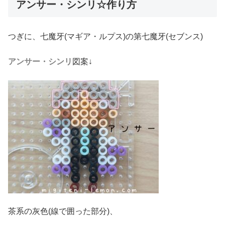
アンサー・シンリ☆作り方
つぎに、七魔牙(マギア・ルプス)の第七魔牙(セブンス)
アンサー・シンリ
図案↓
茶系の灰色(線で囲った部分)、