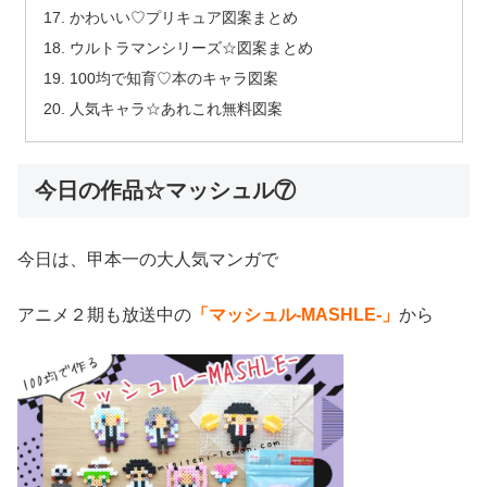
かわいい♡プリキュア図案まとめ
ウルトラマンシリーズ☆図案まとめ
100均で知育♡本のキャラ図案
人気キャラ☆あれこれ無料図案
今日の作品☆マッシュル⑦
今日は、甲本一の大人気マンガで
アニメ２期も放送中の
「マッシュル-MASHLE-」
から