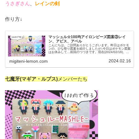
うさぎさん
、
レインの剣
作り方↓
マッシュル☆100均アイロンビーズ図案③レイ
ン、アビス、アベル
こんにちは。ご訪問ありがとうございます。昨日はポケモ
ンの、ひな祭り図案を紹介しましたが↓今日はポケモン図案
はお休みして…前回のつづきです。現在(2024/02/16)、ア
ニメ２期が放送中の「マッシュル-MASHLE-」の登場キャ
ラをアイロン...
2024.02.16
migiteni-lemon.com
七魔牙(マギア・ルプス)
メンバーたち