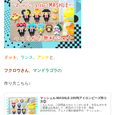
ドット
、
ランス
、
アンナ
と、
フクロウさん
、
マンドラゴラ
の
作り方こちら↓
マッシュル-MASHLE-100均アイロンビーズ作り
方②
こんにちは。ご訪問ありがとうございます。今日もポケモ
ン図案はお休みして…昨日のつづきです。現在
(2024/02/14)、アニメ２期が放送中の「マッシュル-
MASHLE-」のメインキャラクターたちをアイロンビーズで