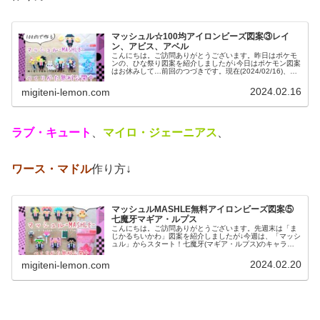
マッシュル☆100均アイロンビーズ図案③レイ
ン、アビス、アベル
こんにちは。ご訪問ありがとうございます。昨日はポケモ
ンの、ひな祭り図案を紹介しましたが↓今日はポケモン図案
はお休みして…前回のつづきです。現在(2024/02/16)、ア
ニメ２期が放送中の「マッシュル-MASHLE-」の登場キャ
ラをアイロン...
2024.02.16
migiteni-lemon.com
ラブ・キュート
、
マイロ・ジェーニアス
、
ワース・マドル
作り方↓
マッシュルMASHLE無料アイロンビーズ図案⑤
七魔牙マギア・ルプス
こんにちは。ご訪問ありがとうございます。先週末は「ま
じかるちいかわ」図案を紹介しましたが↓今週は、「マッシ
ュル」からスタート！七魔牙(マギア・ルプス)のキャラク
ターを今日は紹介します！では、本題へ↓今日の作品☆マッ
シュル⑤今日は、甲本一の大...
2024.02.20
migiteni-lemon.com