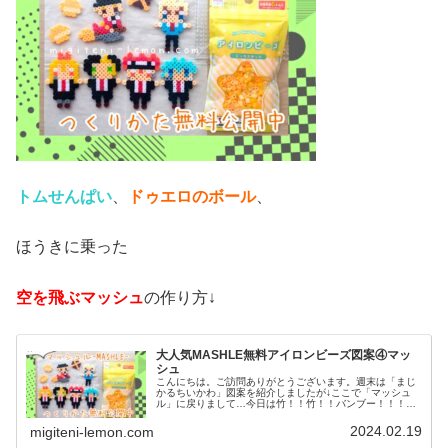
トムせんぱい
、
ドゥエロのボール
、
ほうきに乗った
空を飛ぶマッシュ
の作り方↓
大人気MASHLE無料アイロンビーズ図案④マッ
シュ
こんにちは。ご訪問ありがとうございます。週末は「まじ
かるちいかわ」図案を紹介しましたが↓ここで「マッシュ
ル」に戻りまして…今日は竹！！竹！！バンブー！！！先
輩たち図案です♡では、本題へ↓今日の作品☆マッシュル④
今日は、甲本一の大人気マンガで...
2024.02.19
migiteni-lemon.com