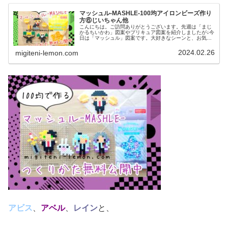
マッシュル-MASHLE-100均アイロンビーズ作り
方⑥じいちゃん他
こんにちは。ご訪問ありがとうございます。先週は「まじ
かるちいかわ」図案やプリキュア図案を紹介しましたが↓今
日は「マッシュル」図案です。大好きなシーンと、お気に
入りのマッシュ姿をアイロンビーズで作ってみました。で
は、本題へ↓今日の作品☆マッシ...
2024.02.26
migiteni-lemon.com
アビス
、
アベル
、
レイン
と、