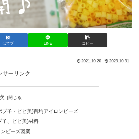
はてブ
LINE
コピー
2021.10.20
2023.10.31
ンサーリンク
次
ポプ子・ピピ美)百均アイロンビーズ
プ子、ピピ美)材料
ロンビーズ図案