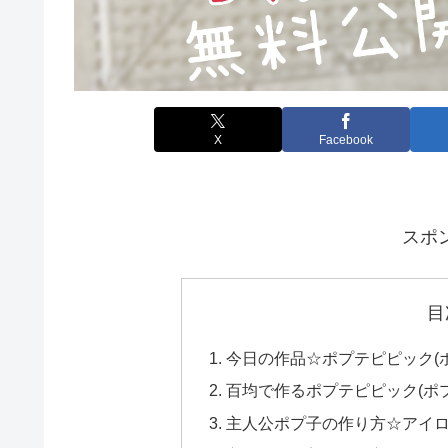
X
Facebook
スポ
目
今日の作品☆ポプテピピック(
百均で作るポプテピピック(ポ
主人公ポプ子の作り方☆アイ