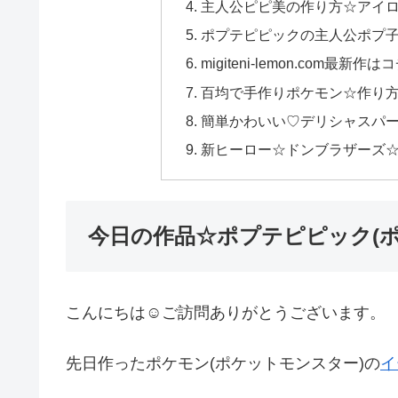
主人公ピピ美の作り方☆アイ
ポプテピピックの主人公ポプ
migiteni-lemon.com最新作は
百均で手作りポケモン☆作り方
簡単かわいい♡デリシャスパー
新ヒーロー☆ドンブラザーズ☆アイ
今日の作品☆ポプテピピック(
こんにちは☺ご訪問ありがとうございます。
先日作ったポケモン(ポケットモンスター)の
イ