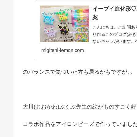
イーブイ進化形♡
案
こんにちは。ご訪問あ
り作るこのブログ(み
ないキャラがいます。
✨では、作品紹介へ↓...
migiteni-lemon.com
のバランスで気づいた方も居るかもですが…
大川(おおかわ)ぶくぶ先生の絵がものすごく好
コラボ作品をアイロンビーズで作っていまし