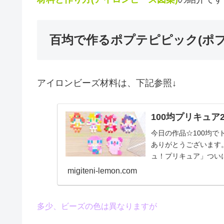
百均で作るポプテピピック(ポプ
アイロンビーズ材料は、下記参照↓
100均プリキュア
今日の作品☆100均
ありがとうございます
ュ！プリキュア」つい
「トロピカル〜ジュ...
migiteni-lemon.com
多少、ビーズの色は異なりますが