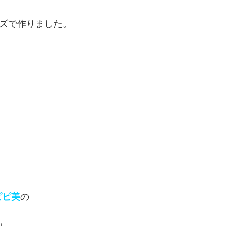
ーズで作りました。
ピピ美
の
↓