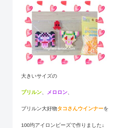
大きいサイズの
プリルン
、
メロロン
、
プリルン大好物
タコさ‏んウインナー
を
100均アイロンビーズで作りました↓