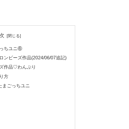
次
っちユニ⑥
ビーズ作品(2024/06/07追記)
ズ作品♡わんぷり
り方
単たまごっちユニ