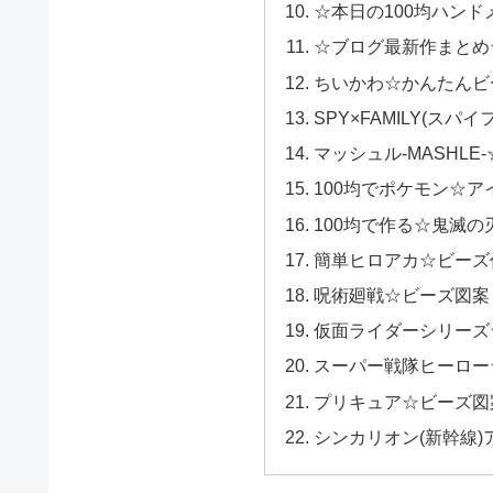
☆本日の100均ハンド
☆ブログ最新作まとめ
ちいかわ☆かんたんビ
SPY×FAMILY(スパ
マッシュル-MASHL
100均でポケモン☆
100均で作る☆鬼滅の
簡単ヒロアカ☆ビーズ
呪術廻戦☆ビーズ図案
仮面ライダーシリーズ
スーパー戦隊ヒーロー
プリキュア☆ビーズ図
シンカリオン(新幹線)