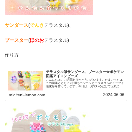
サンダース
(
でんき
テラスタル)、
ブースター
(
ほのお
テラスタル)
作り方↓
テラスタル⑩サンダース、ブースター☆ポケモン
図案アイロンビーズ
こんにちは。ご訪問ありがとうございます。たまごっちユ
ニの図案とともに↓今週もコツコツとテラスタルのイーブイ
進化形を作っています。今日は、見ているだけで元気にな
りそうなビタミンカラーのビーズをたくさん使った作品で
す♡では、本題へ↓今日の作品☆...
2024.06.06
migiteni-lemon.com