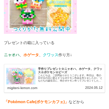
プレゼントの箱に入っている
ニャオハ
、
ホゲータ
、
クワッス
作り方↓
手作りプレゼント☆ニャオハ、ホゲータ、クワッ
ス☆ポケモン☆ビーズ
こんにちは。ご訪問ありがとうございます。昨日は、母の
日や父の日に使えそうなポケモン作品を作りましたが↓「と
もだちの誕生日に、何かポケモン作ってプレゼントした
い！」と更に、子から追加リクエストが！ということで、
今日もパルデア御三家で作ってみま...
2024.05.12
migiteni-lemon.com
「Pokémon Cafe(ポケモンカフェ)」
などから