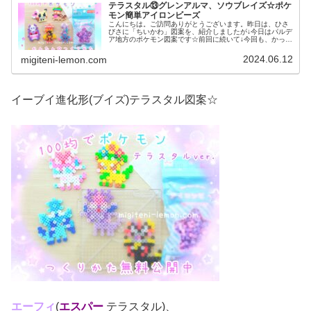
テラスタル⑬グレンアルマ、ソウブレイズ☆ポケ
モン簡単アイロンビーズ
こんにちは。ご訪問ありがとうございます。昨日は、ひさ
びさに「ちいかわ」図案を、紹介しましたが↓今日はパルデ
ア地方のポケモン図案です☆前回に続いて↓今回も、かっこ
いいアイロンビーズ作品を紹介します。では、本題へ↓今日
の作品☆テラスタル図案⑬今...
2024.06.12
migiteni-lemon.com
イーブイ進化形(ブイズ)テラスタル図案☆
エーフィ
(
エスパー
テラスタル)、