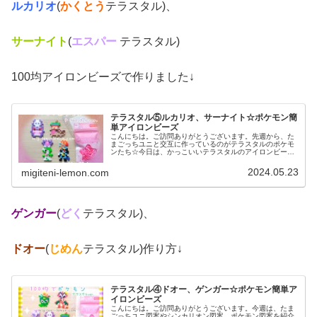
ルカリオ
(
かくとう
テラスタル)、
サーナイト
(
エスパー
テラスタル)
100均アイロンビーズで作りました↓
テラスタル⑤ルカリオ、サーナイト☆ポケモン簡
単アイロンビーズ
こんにちは。ご訪問ありがとうございます。先週から、た
まごっちユニと交互に作っているのがテラスタルのポケモ
ンたち☆今日は、かっこいいテラスタルのアイロンビーズ
図案を紹介します。では、本題へ↓☆今日の作品☆ポケモン
簡単テラスタル図案今回は、ポケ...
2024.05.23
migiteni-lemon.com
ゲンガー
(
どく
テラスタル)、
ドオー
(
じめん
テラスタル)作り方↓
テラスタル④ドオー、ゲンガー☆ポケモン簡単ア
イロンビーズ
こんにちは。ご訪問ありがとうございます。今週は、たま
ごっちユニ図案やシンカリオン図案、ポケモン図案を紹介