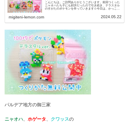
こんにちは。ご訪問ありがとうございます。前回つくった
ニャオハたち子にも好評だったので引き続き、テラスタル
のすがたのポケモンを作っていきます☆今日は、かっこい
いアイロンビーズ図案です。では、本題へ↓今日の作品☆ポ
ケモン簡単テラスタル図案今回は...
2024.05.22
migiteni-lemon.com
パルデア地方の御三家
ニャオハ
、
ホゲータ
、
クワッス
の