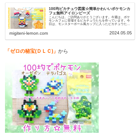
100均ピカチュウ図案☆簡単かわいいポケモンカ
フェ無料アイロンビーズ
こんにちは。ご訪問ありがとうございます。今週は、ポケ
モンカフェに登場するピカチュウたちを作っています。今
日は、モンスターボール風カップに入ったピカチュウたち
の作り方を紹介します☆では、本題へ↓今日の作品☆ピカチ
ュウ、カップ、急須今回は「Po...
2024.05.05
migiteni-lemon.com
「ゼロの秘宝(ＤＬＣ)」
から