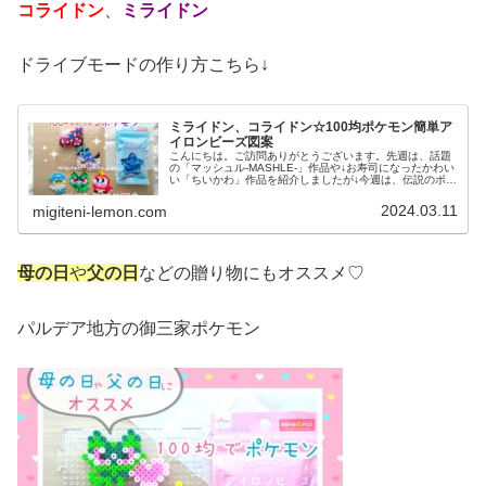
コライドン
、
ミライドン
ドライブモードの作り方こちら↓
ミライドン、コライドン☆100均ポケモン簡単ア
イロンビーズ図案
こんにちは。ご訪問ありがとうございます。先週は、話題
の「マッシュル-MASHLE-」作品や↓お寿司になったかわい
い「ちいかわ」作品を紹介しましたが↓今週は、伝説のポケ
モン図案からスタート☆では、本題へ↓今日の作品☆コライ
ドン、ミライドン今回...
2024.03.11
migiteni-lemon.com
母の日
や
父の日
などの贈り物にもオススメ♡
パルデア地方の御三家ポケモン