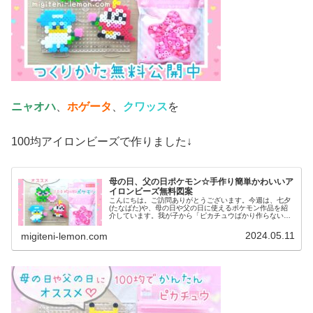
ニャオハ
、
ホゲータ
、
クワッス
を
100均アイロンビーズで作りました↓
母の日、父の日ポケモン☆手作り簡単かわいいア
イロンビーズ無料図案
こんにちは。ご訪問ありがとうございます。今週は、七夕
(たなばた)や、母の日や父の日に使えるポケモン作品を紹
介しています。我が子から「ピカチュウばかり作らない
で！ニャオハとか作って！」と、リクエストがあったので
今日からパルデア地方のポケモンた...
2024.05.11
migiteni-lemon.com