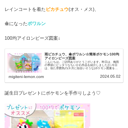
レインコートを着た
ピカチュウ
(オス・メス)、
傘になった
ポワルン
100均アイロンビーズ図案↓
雨ピカチュウ、傘ポワルン☆簡単ポケモン100均
アイロンビーズ図案
こんにちは。ご訪問ありがとうございます。昨日は、梅雨
の季節にピッタリなちいかわ作品を紹介しましたが↓今日
は、似た雰囲気の(６月に似合いそうな)ポケモン図案を紹
介します☆では、本題へ↓今日の作品☆ポケモン梅雨グッズ
今回は、雨の日にピッタリ！レ...
2024.05.02
migiteni-lemon.com
誕生日プレゼントにポケモンを手作りしよう♡