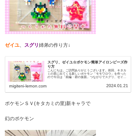
ゼイユ
、
スグリ
姉弟の作り方↓
スグリ、ゼイユ☆ポケモン簡単アイロンビーズ作
り方
こんにちは。ご訪問ありがとうございます。前回、キタカ
ミの里に出てくる新しいポケモン「モモワロウ」を作った
ので今日は「前編・碧の仮面」つながりでスグリ、ゼイユ
姉弟をアイロンビーズで作りました。※後編に登場するス
グリは、明日アップ予定です。では...
2024.01.21
migiteni-lemon.com
ポケモンＳＶ(キタカミの里)新キャラで
幻のポケモン