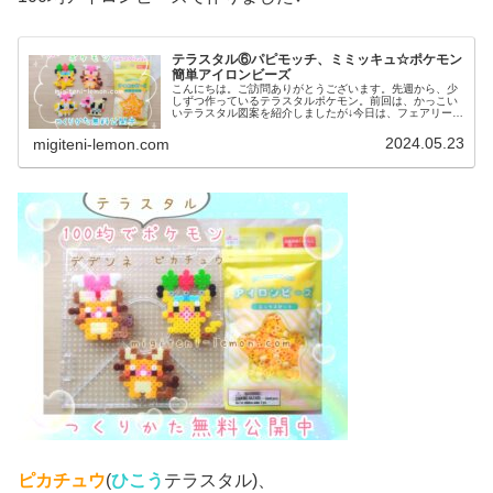
テラスタル⑥パピモッチ、ミミッキュ☆ポケモン
簡単アイロンビーズ
こんにちは。ご訪問ありがとうございます。先週から、少
しずつ作っているテラスタルポケモン。前回は、かっこい
いテラスタル図案を紹介しましたが↓今日は、フェアリーテ
ラスタルのかわいいポケモン図案を紹介します♡では、本
題へ↓今日の作品☆ポケモン簡単...
2024.05.23
migiteni-lemon.com
ピカチュウ
(
ひこう
テラスタル)、