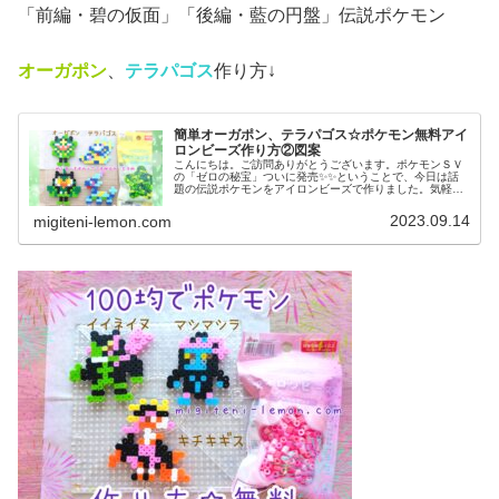
「前編・碧の仮面」「後編・藍の円盤」伝説ポケモン
オーガポン
、
テラパゴス
作り方↓
簡単オーガポン、テラパゴス☆ポケモン無料アイ
ロンビーズ作り方②図案
こんにちは。ご訪問ありがとうございます。ポケモンＳＶ
の「ゼロの秘宝」ついに発売✨✨ということで、今日は話
題の伝説ポケモンをアイロンビーズで作りました。気軽に
作れる、小さめなサイズです。では、本題へ↓今日の作品☆
オーガポン、テラパゴス今回は、...
2023.09.14
migiteni-lemon.com