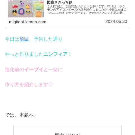
図案ききっち他
こんにちは。ご訪問ありがとうございます。昨日は、ポケ
モンのアイロンビーズ作品を紹介しましたが↓今日はたまご
っちユニのキャラクターです。かわいいフレンド期の新キ
ャラにも挑戦しました。では、本題へ↓☆今日の作品☆たま
ごっちユニ⑤今日は、2023...
2024.05.30
migiteni-lemon.com
今日は
前回
、予告した通り
やっと作りました
ニンフィア
！
進化前の
イーブイ
と一緒に
作り方を紹介します♡
では、本題へ↓