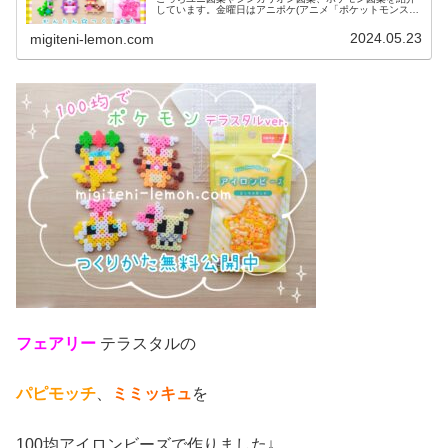
しています。金曜日はアニポケ(アニメ「ポケットモンスタ
ー」)の日✨ということで今日は、ポケモン図案を紹介しま
す。では、本題へ↓今日の作品...
2024.05.23
migiteni-lemon.com
フェアリー
テラスタルの
パピモッチ
、
ミミッキュ
を
100均アイロンビーズで作りました↓