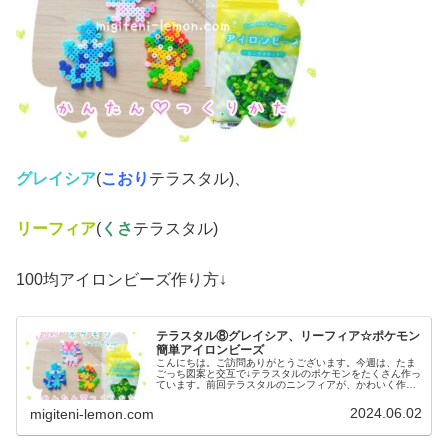
グレイシア
(
こおり
テラスタル)、
リーフィア
(
くさ
テラスタル)
100均アイロンビーズ作り方↓
テラスタル⑧グレイシア、リーフィア☆ポケモン
簡単アイロンビーズ
こんにちは。ご訪問ありがとうございます。今週は、たま
ごっち図案と交互で↓テラスタルのポケモンをたくさん作っ
ています。前回テラスタルのニンフィアが、かわいく作れ
たので今日から、イーブイ進化形を作っていきます✨✨で
は、本題へ↓今日の作品☆テラス...
2024.06.02
migiteni-lemon.com