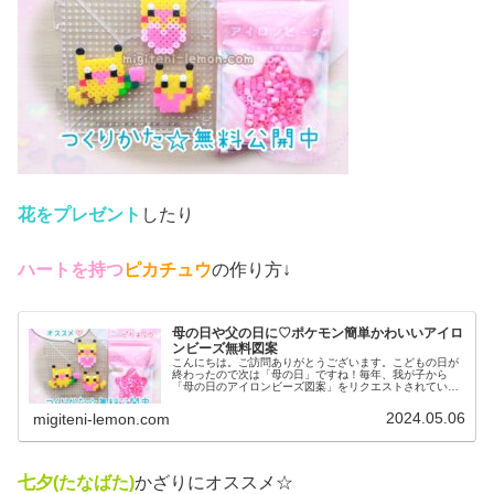
花をプレゼント
したり
ハートを持つ
ピカチュウ
の作り方↓
母の日や父の日に♡ポケモン簡単かわいいアイロ
ンビーズ無料図案
こんにちは。ご訪問ありがとうございます。こどもの日が
終わったので次は「母の日」ですね！毎年、我が子から
「母の日のアイロンビーズ図案」をリクエストされている
ので(笑)今年は大好きなポケモンで作ってみました。で
は、本題へ↓今日の作品♡ピカチュウ...
2024.05.06
migiteni-lemon.com
七夕(たなばた)
かざりにオススメ☆