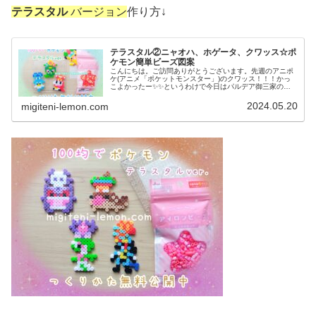
テラスタル
バージョン
作り方↓
テラスタル②ニャオハ、ホゲータ、クワッス☆ポ
ケモン簡単ビーズ図案
こんにちは。ご訪問ありがとうございます。先週のアニポ
ケ(アニメ「ポケットモンスター」)のクワッス！！！かっ
こよかったー✨✨というわけで今日はパルデア御三家のア
イロンビーズ作品です。では、本題へ↓今日の作品☆テラス
タル御三家ポケモン今回は、ポ...
2024.05.20
migiteni-lemon.com