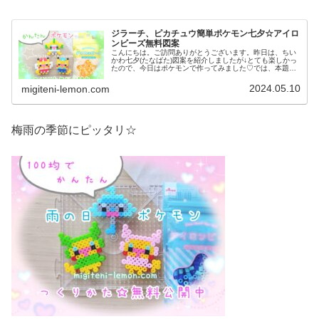
ジラーチ、ピカチュウ簡単ポケモン七夕☆アイロ
ンビーズ無料図案
こんにちは。ご訪問ありがとうございます。昨日は、ちい
かわ七夕(たなばた)図案を紹介しましたが↓とても楽しかっ
たので、今日はポケモンで作ってみました♡では、本題へ↓
今日の作品☆ポケモンたなばた図案今回は、七夕(たなば
た)かざりにもオススメ☆ジ...
2024.05.10
migiteni-lemon.com
梅雨の季節にピッタリ☆