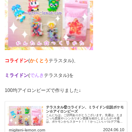
コライドン
(
かくとう
テラスタル)、
ミライドン
(
でんき
テラスタル)を
100均アイロンビーズで作りました↓
テラスタル⑫コライドン、ミライドン伝説ポケモ
ン☆アイロンビーズ
こんにちは。ご訪問ありがとうございます。先週は、たま
ごっち図案や↓シンカリオン図案を紹介しましたが↓今週
は、ポケモンからスタート！！！かっこいいパルデア地方
の伝説ポケモンを作りました。では、本題へ↓今日の作品☆
テラスタル図案⑫今回は、ポケモ...
2024.06.10
migiteni-lemon.com