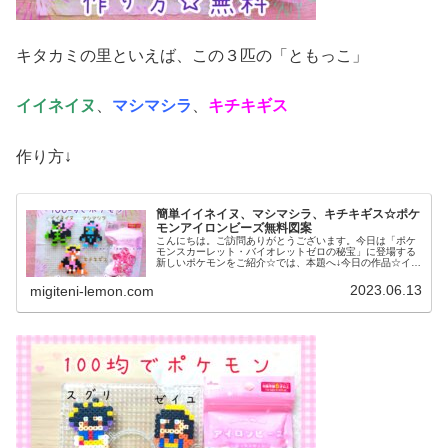
キタカミの里といえば、この３匹の「ともっこ」
イイネイヌ
、
マシマシラ
、
キチキギス
作り方↓
簡単イイネイヌ、マシマシラ、キチキギス☆ポケ
モンアイロンビーズ無料図案
こんにちは。ご訪問ありがとうございます。今日は「ポケ
モンスカーレット・バイオレットゼロの秘宝」に登場する
新しいポケモンをご紹介☆では、本題へ↓今日の作品☆イイ
ネイヌ、マシマシラ、キチキギス今回は、ポケモンSV「ゼ
ロの秘宝」の新ポケモンで、キ...
2023.06.13
migiteni-lemon.com