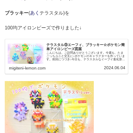
ブラッキー
(
あく
テラスタル)を
100均アイロンビーズで作りました↓
テラスタル⑨エーフィ、ブラッキー☆ポケモン簡
単アイロンビーズ図案
こんにちは。ご訪問ありがとうございます。今週も、たま
ごっちユニと交互に↓ポケモンのキャラクターを作っていま
す。前回につづき↓今日も、テラスタルなイーブイ進化形を
100均アイロンビーズで作ってみました。では、本題へ↓今
日の作品☆テラスタル図案...
2024.06.04
migiteni-lemon.com