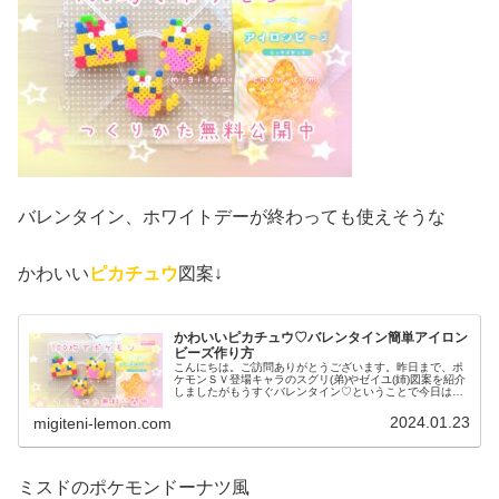
バレンタイン、ホワイトデーが終わっても使えそうな
かわいい
ピカチュウ
図案↓
かわいいピカチュウ♡バレンタイン簡単アイロン
ビーズ作り方
こんにちは。ご訪問ありがとうございます。昨日まで、ポ
ケモンＳＶ登場キャラのスグリ(弟)やゼイユ(姉)図案を紹介
しましたがもうすぐバレンタイン♡ということで今日はこ
の季節にピッタリのかわいいポケモン図案を紹介します。
３パターン作ってみました。...
2024.01.23
migiteni-lemon.com
ミスドのポケモンドーナツ風