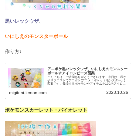
黒いレックウザ
、
いにしえのモンスターボール
作り方↓
アニポケ黒いレックウザ、いにしえのモンスター
ボール☆アイロンビーズ図案
こんにちは。ご訪問ありがとうございます。今日は、我が
子リクエストでアニポケ(アニメ「ポケットモンスター」)
図案です。登場するポケモンやアイテムを100均アイロン
ビーズで作りました☆ぜひセットで作ってみてください。
では、本題へ↓今日の作品☆黒...
2023.10.26
migiteni-lemon.com
ポケモンスカーレット・バイオレット