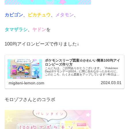
カビゴン
、
ピカチュウ
、
メタモン
、
タマザラシ
、
ヤドン
を
100均アイロンビーズで作りました↓
ポケモンスリープ図案☆かわいい簡単100均アイ
ロンビーズ作り方
こんにちは。ご訪問ありがとうございます。「Pokémon
Day(ポケモンデー)2024」に間に合わなかったかわりに、
このところ、たくさん図案をアップしています✨️昨日は、
春のコダックまつりを開催しました↓今日は、かわいい寝顔
(ねがお)図案...
2024.03.01
migiteni-lemon.com
モロゾフさんとのコラボ