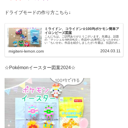
ドライブモードの作り方こちら↓
ミライドン、コライドン☆100均ポケモン簡単ア
イロンビーズ図案
こんにちは。ご訪問ありがとうございます。先週は、話題
の「マッシュル-MASHLE-」作品や↓お寿司になったかわい
い「ちいかわ」作品を紹介しましたが↓今週は、伝説のポケ
モン図案からスタート☆では、本題へ↓今日の作品☆コライ
ドン、ミライドン今回...
2024.03.11
migiteni-lemon.com
☆Pokémonイースター図案2024☆