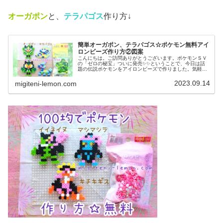
オーガポン
と、
テラパゴス
作り方↓
簡単オーガポン、テラパゴス☆ポケモン無料アイ
ロンビーズ作り方②図案
こんにちは。ご訪問ありがとうございます。ポケモンＳＶ
の「ゼロの秘宝」ついに発売✨✨ということで、今日は話
題の伝説ポケモンをアイロンビーズで作りました。気軽に
作れる、小さめなサイズです。では、本題へ↓今日の作品☆
オーガポン、テラパゴス今回は、...
2023.09.14
migiteni-lemon.com