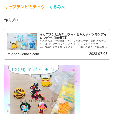
キャプテンピカチュウ
、
ぐるみん
作り方↓
キャプテンピカチュウ☆ぐるみん☆ポケモンアイ
ロンビーズ無料図案
こんにちは。ご訪問ありがとうございます。前回につづい
て、今日もアニポケことアニメ「ポケットモンスター」
の、登場キャラを作っています。では、本題へ↓今日の作品
☆キャプテンピカチュウ、ぐるみん今回は、アニポケから
キャプテンピカチュウとぐるみんを...
2023.07.03
migiteni-lemon.com