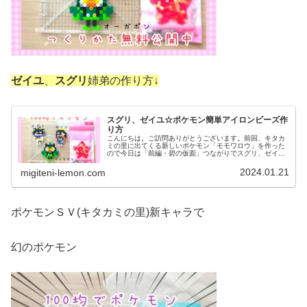
ゼイユ
、
スグリ
姉弟の作り方↓
スグリ、ゼイユ☆ポケモン簡単アイロンビーズ作
り方
こんにちは。ご訪問ありがとうございます。前回、キタカ
ミの里に出てくる新しいポケモン「モモワロウ」を作った
ので今日は「前編・碧の仮面」つながりでスグリ、ゼイユ
姉弟をアイロンビーズで作りました。※後編に登場するス
グリは、明日アップ予定です。では...
2024.01.21
migiteni-lemon.com
ポケモンＳＶ(キタカミの里)新キャラで
幻のポケモン