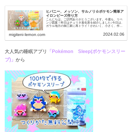
ヒバニー、メッソン、サルノリ☆ポケモン簡単ア
イロンビーズ作り方
こんにちは。ご訪問ありがとうございます。今週も、リベ
ンジ図案！昨日はチュリネ進化形を紹介しました↓今日は、
ガラル地方の御三家に再トライ！かわいく、小さく、作り
やすくを心がけました。では、本題へ↓今日の作品☆ガラル
御三家ポケモン今回は、ガラル...
2024.02.06
migiteni-lemon.com
大人気の睡眠アプリ
「Pokémon Sleep(ポケモンスリー
プ)」
から