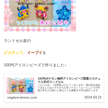
ランドセル姿の
ピカチュウ
、
イーブイ
を
100均アイロンビーズで作りました↓
100均ポケモン無料アイロンビーズ図案ピカチュ
ウ入学式ランドセル
こんにちは。ご訪問ありがとうございます。桜が咲き始め
てきましたね✨そろそろ入学シーズン！ということで小学
校入学などお祝いに使えそうな図案を今日は紹介します。
昨日のサクラポケモンと合わせて↓ぜひ作ってみてください
♡では、本題へ。今日の作品☆ラ...
2024.03.21
migiteni-lemon.com