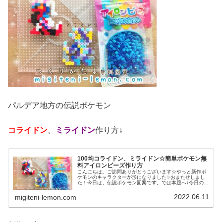
パルデア地方の伝説ポケモン
コライドン
、
ミライドン
作り方↓
100均コライドン、ミライドン☆簡単ポケモン無
料アイロンビーズ作り方
こんにちは。ご訪問ありがとうございます☆やっと新作ポ
ケモンのキャラクターが形になりました✨おまたせしまし
た！今日は、伝説ポケモン図案です。では本題へ↓今日の作
品☆コライドン、ミライドン昨日は、ヒスイ地方にも登場
する幻ポケモンシェイミのランド...
2022.06.11
migiteni-lemon.com