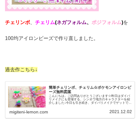
チェリンボ
、
チェリム
(
ネガフォルム
、
ポジフォルム
)
を
100均アイロンビーズで作り直しました。
過去作こちら↓
簡単チェリンボ、チェリム☆ポケモンアイロンビ
ーズ無料図案
こんにちは。ご訪問ありがとうございます☆昨日はダイパ
リメイクにも登場する、シンオウ地方のキャラクターを紹
介しました↓今日も引き続き、ダイパリメイクでゲットでき
るポケモン図案です。では、本題へ↓今日の作品☆チェリン
ボ、チェリム今日はシンオウ地...
2021.12.02
migiteni-lemon.com