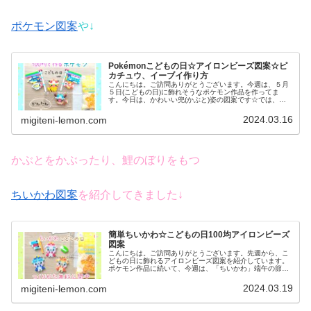
ポケモン図案
や↓
Pokémonこどもの日☆アイロンビーズ図案☆ピ
カチュウ、イーブイ作り方
こんにちは。ご訪問ありがとうございます。今週は、５月
５日(こどもの日)に飾れそうなポケモン作品を作ってま
す。今日は、かわいい兜(かぶと)姿の図案です☆では、本
題へ↓今日の作品☆Pokémonこどもの日今回は、こどもの
日に飾れそうなかぶとをか...
2024.03.16
migiteni-lemon.com
かぶとをかぶったり、鯉のぼりをもつ
ちいかわ図案
を紹介してきました↓
簡単ちいかわ☆こどもの日100均アイロンビーズ
図案
こんにちは。ご訪問ありがとうございます。先週から、こ
どもの日に飾れるアイロンビーズ図案を紹介しています。
ポケモン作品に続いて、今週は、「ちいかわ」端午の節句
バージョンを紹介しています。今日は第２弾！今回も、か
ぶと、マントは是非お好みの色で作...
2024.03.19
migiteni-lemon.com