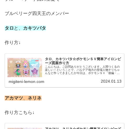
ブルベリーグ四天王のメンバー
タロ
と、
カキツバタ
作り方↓
タロ、カキツバタ☆ポケモンＳＶ簡単アイロンビ
ーズ図案作り方
こんにちは。ご訪問ありがとうございます。人間つくるの
楽しい！ということで、パルデア地方の登場人物チリちゃ
んなど作ってきましたが今日は、ポケモンＳＶ「後編・藍
の円盤」ブルーベリー学園の登場人物を作りました。で
は、本題へ↓今日の作品☆タロ、カキ...
2024.01.13
migiteni-lemon.com
アカマツ
、
ネリネ
作り方こちら↓
アカマツ、ネリネ☆ポケモン簡単アイロンビーズ