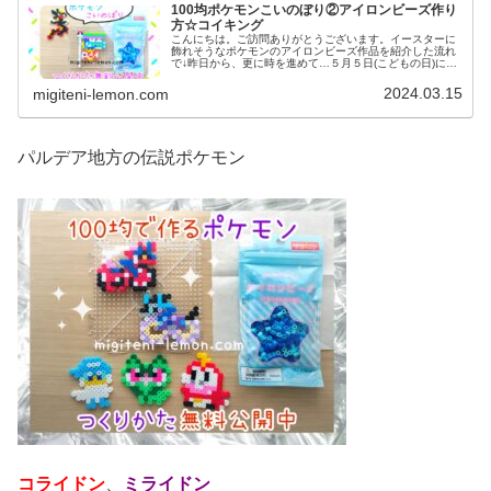
100均ポケモンこいのぼり②アイロンビーズ作り
方☆コイキング
こんにちは。ご訪問ありがとうございます。イースターに
飾れそうなポケモンのアイロンビーズ作品を紹介した流れ
で↓昨日から、更に時を進めて…５月５日(こどもの日)に飾
れそうな作品を紹介しています。今日は、第２弾！では、
本題へ↓今日の作品☆ポケモン...
2024.03.15
migiteni-lemon.com
パルデア地方の伝説ポケモン
コライドン
、
ミライドン