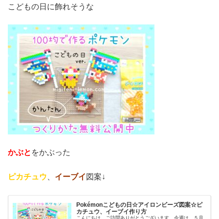
こどもの日に飾れそうな
かぶと
をかぶった
ピカチュウ
、
イーブイ
図案↓
Pokémonこどもの日☆アイロンビーズ図案☆ピ
カチュウ、イーブイ作り方
こんにちは。ご訪問ありがとうございます。今週は、５月