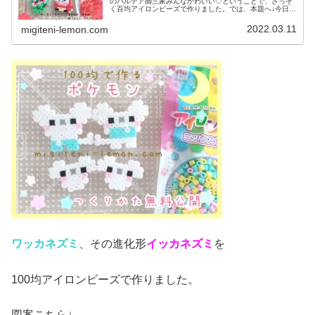
のパルデア御三家みんなかわいい♡ということで、さっそ
く百均アイロンビーズで作りました。では、本題へ↓今日の
作品☆ニャオハ、ホゲータ、クワッス昨日は、ドラゴンポ
ケモンのミニリュウ、ハクリュー...
2022.03.11
migiteni-lemon.com
ワッカネズミ
、その進化形
イッカネズミ
を
100均アイロンビーズで作りました。
図案こちら↓