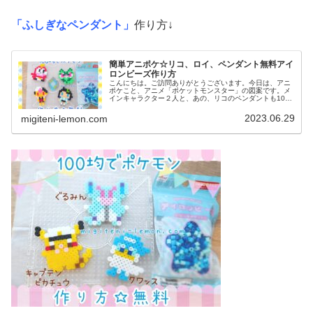
「ふしぎなペンダント」
作り方↓
簡単アニポケ☆リコ、ロイ、ペンダント無料アイ
ロンビーズ作り方
こんにちは。ご訪問ありがとうございます。今日は、アニ
ポケこと、アニメ「ポケットモンスター」の図案です。メ
インキャラクター２人と、あの、リコのペンダントも100
均アイロンビーズで作ってみました。(ネックレス図案は、
紐を通せば完成です)では、本...
2023.06.29
migiteni-lemon.com