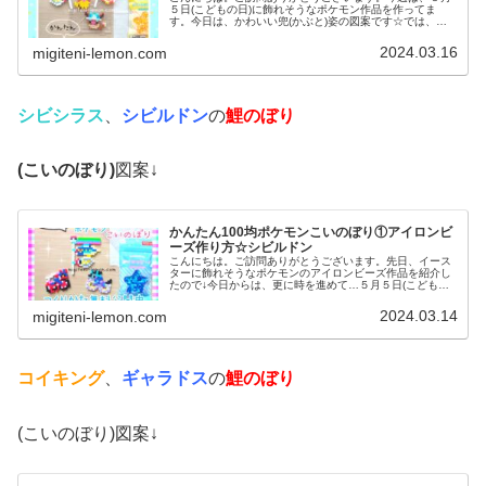
５日(こどもの日)に飾れそうなポケモン作品を作ってま
す。今日は、かわいい兜(かぶと)姿の図案です☆では、本
題へ↓今日の作品☆Pokémonこどもの日今回は、こどもの
日に飾れそうなかぶとをか...
2024.03.16
migiteni-lemon.com
シビシラス
、
シビルドン
の
鯉のぼり
(こいのぼり)
図案↓
かんたん100均ポケモンこいのぼり①アイロンビ
ーズ作り方☆シビルドン
こんにちは。ご訪問ありがとうございます。先日、イース
ターに飾れそうなポケモンのアイロンビーズ作品を紹介し
たので↓今日からは、更に時を進めて…５月５日(こどもの
日)に飾れそうな作品を作っていきます。３回に分けて、紹
介予定です♡では、本題へ↓今...
2024.03.14
migiteni-lemon.com
コイキング
、
ギャラドス
の
鯉のぼり
(こいのぼり)図案↓