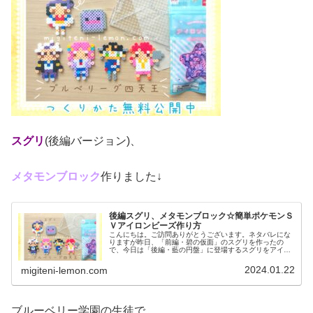
スグリ
(後編バージョン)、
メタモンブロック
作りました↓
後編スグリ、メタモンブロック☆簡単ポケモンＳ
Ｖアイロンビーズ作り方
こんにちは。ご訪問ありがとうございます。ネタバレにな
りますが昨日、「前編・碧の仮面」のスグリを作ったの
で、今日は「後編・藍の円盤」に登場するスグリをアイロ
ンビーズで作りました。オマケで、メタモンブロックも紹
介！では、本題へ↓今日の作品☆スグ...
2024.01.22
migiteni-lemon.com
ブルーベリー学園の生徒で