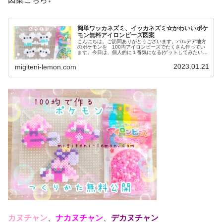
簡単ワッカネズミ、イッカネズミ☆かわいいポケ
モン無料アイロンビーズ図案
こんにちは。ご訪問ありがとうございます。パルデア地方
のポケモンを 100均アイロンビーズでたくさん作ってい
ます。今日は、個人的に１番気になる(ゲットしてみたい)
あの、ねずみの一家を図案を紹介します。では、本題へ↓今
日の作品☆ワッカネズミ、イ...
2023.01.21
migiteni-lemon.com
カヌチャン
、
ナカヌチャン
、
デカヌチャン