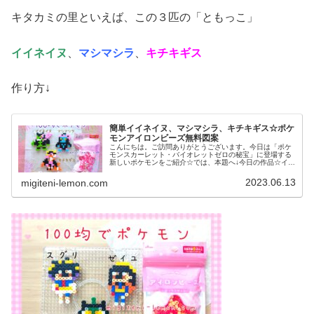
キタカミの里といえば、この３匹の「ともっこ」
イイネイヌ
、
マシマシラ
、
キチキギス
作り方↓
簡単イイネイヌ、マシマシラ、キチキギス☆ポケ
モンアイロンビーズ無料図案
こんにちは。ご訪問ありがとうございます。今日は「ポケ
モンスカーレット・バイオレットゼロの秘宝」に登場する
新しいポケモンをご紹介☆では、本題へ↓今日の作品☆イイ
ネイヌ、マシマシラ、キチキギス今回は、ポケモンSV「ゼ
ロの秘宝」の新ポケモンで、キ...
2023.06.13
migiteni-lemon.com