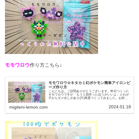
モモワロウ
作り方こちら↓
モモワロウ☆キタカミ幻ポケモン簡単アイロンビ
ーズ作り方
こんにちは。ご訪問ありがとうございます。昨日つくった
モモワロウですが「もう１回作ったほうがいいよ」とわが
子からダメ出しがあり(汗)再度つくってみました。お好み
の方で、作ってみてください♡では、本題へ↓今日の作品☆
モモワロウ今回は、ポケモンＳ...
2024.01.18
migiteni-lemon.com