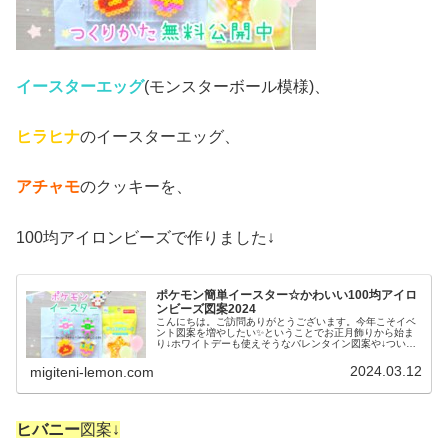
イースターエッグ
(モンスターボール模様)、
ヒラヒナ
のイースターエッグ、
アチャモ
のクッキーを、
100均アイロンビーズで作りました↓
ポケモン簡単イースター☆かわいい100均アイロ
ンビーズ図案2024
こんにちは。ご訪問ありがとうございます。今年こそイベ
ント図案を増やしたい✨ということでお正月飾りから始ま
り↓ホワイトデーも使えそうなバレンタイン図案や↓ついこ
の間おわったばかりのひなまつり図案も紹介してきました
が↓まだまだ作ります今月♡今回...
2024.03.12
migiteni-lemon.com
ヒバニー
図案↓