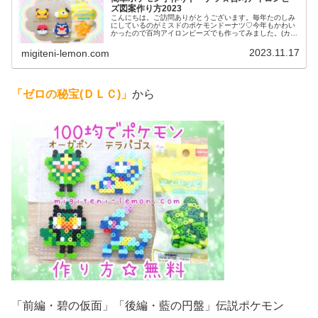
ズ図案作り方2023
こんにちは。ご訪問ありがとうございます。毎年たのしみ
にしているのがミスドのポケモンドーナツ♡今年もかわい
かったので百均アイロンビーズでも作ってみました。(カビ
ゴンも添えています)では、本題へ↓今日の作品☆ポケモン
ドーナツ今日は、ミスドで現在...
2023.11.17
migiteni-lemon.com
「ゼロの秘宝(ＤＬＣ)」
から
「前編・碧の仮面」「後編・藍の円盤」伝説ポケモン