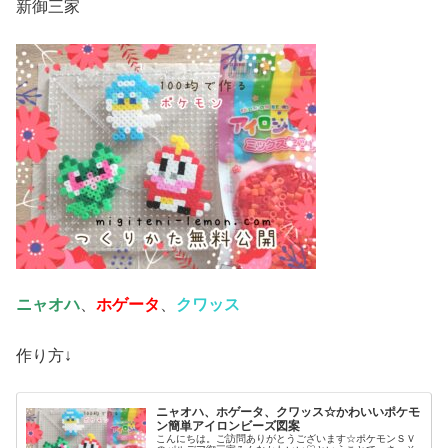
新御三家
ニャオハ
、
ホゲータ
、
クワッス
作り方↓
ニャオハ、ホゲータ、クワッス☆かわいいポケモ
ン簡単アイロンビーズ図案
こんにちは。ご訪問ありがとうございます☆ポケモンＳＶ