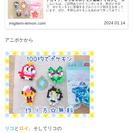
こんにちは。ご訪問ありがとうございます。昨日と今日
で、ポケモンＳＶに登場するブルベリーグ四天王を作って
います。ぜひ、手持ちポケモンも合わせて作ってみてくだ
さい♡では、本題へ↓今日の作品☆アカマツ、ネリネ今回
は、ブルーベリー学園の生徒でブルベ...
2024.01.14
migiteni-lemon.com
アニポケから
リコ
と
ロイ
、そしてリコの