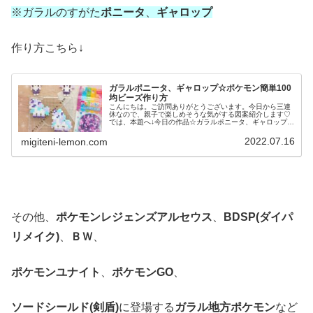
※ガラルのすがた
ポニータ
、
ギャロップ
作り方こちら↓
ガラルポニータ、ギャロップ☆ポケモン簡単100
均ビーズ作り方
こんにちは。ご訪問ありがとうございます。今日から三連
休なので、親子で楽しめそうな気がする図案紹介します♡
では、本題へ↓今日の作品☆ガラルポニータ、ギャロップ前
回は、伝説ポケモンレシラム、ゼクロムを百均アイロンビ
ーズで作りました↓今日は、ガラ...
2022.07.16
migiteni-lemon.com
その他、
ポケモンレジェンズアルセウス
、
BDSP(ダイパ
リメイク)
、
ＢＷ
、
ポケモンユナイト
、
ポケモンGO
、
ソードシールド(剣盾)
に登場する
ガラル地方ポケモン
など