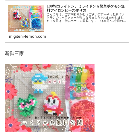
100均コライドン、ミライドン☆簡単ポケモン無
料アイロンビーズ作り方
こんにちは。ご訪問ありがとうございます☆やっと新作ポ
ケモンのキャラクターが形になりました✨おまたせしまし
た！今日は、伝説ポケモン図案です。では本題へ↓今日の作
品☆コライドン、ミライドン昨日は、ヒスイ地方にも登場
する幻ポケモンシェイミのランド...
migiteni-lemon.com
新御三家