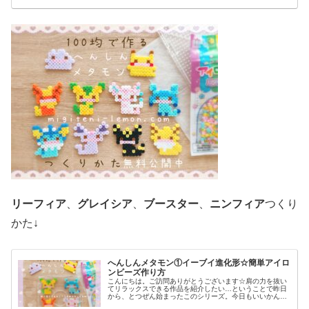
リーフィア
、
グレイシア
、
ブースター
、
ニンフィア
つくり
かた↓
へんしんメタモン①イーブイ進化形☆簡単アイロ
ンビーズ作り方
こんにちは。ご訪問ありがとうございます☆肩の力を抜い
てリラックスできる作品を紹介したい…ということで昨日
から、とつぜん始まったこのシリーズ。今日もいいかんじ
に、ゆるっと、ふわっとかわいい仕上がりです♡では、本