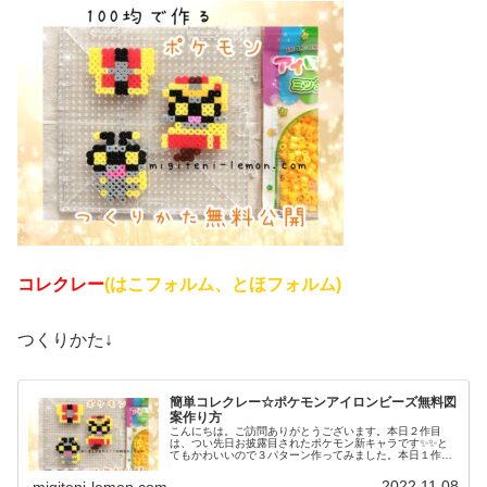
コレクレー
(はこフォルム、とほフォルム)
つくりかた↓
簡単コレクレー☆ポケモンアイロンビーズ無料図
案作り方
こんにちは。ご訪問ありがとうございます。本日２作目
は、つい先日お披露目されたポケモン新キャラです✨✨と
てもかわいいので３パターン作ってみました。本日１作目
はコチラ↓では、本題へ↓今日の作品☆コレクレー今日は、
ゴーストタイプの新しいポケモンコ...
2022.11.08
migiteni-lemon.com