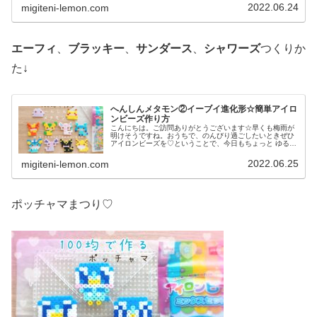
題へ↓今日の作品☆へんしんメタモ...
2022.06.24
migiteni-lemon.com
エーフィ
、
ブラッキー
、
サンダース
、
シャワーズ
つくりか
た↓
へんしんメタモン②イーブイ進化形☆簡単アイロ
ンビーズ作り方
こんにちは。ご訪問ありがとうございます☆早くも梅雨が
明けそうですね。おうちで、のんびり過ごしたいときぜひ
アイロンビーズを♡ということで、今日もちょっと ゆる〜
いかんじのビーズ図案紹介します♡では本題へ↓今日の作品
☆へんしんメタモン(イーブイ...
2022.06.25
migiteni-lemon.com
ポッチャマまつり♡