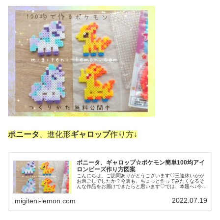
ポニータ
、進化形
ギャロップ
作り方↓
ポニータ、ギャロップ☆ポケモン簡単100均アイ
ロンビーズ作り方図案
こんにちは。ご訪問ありがとうございます♡三連休いかが
お過ごしでしたか？今週も、ちょっと作ってみたくなるそ
んな作品をお届けできたらと思います♡では、本題へ↓今日
の作品☆ポニータ、ギャロップ昨日は、ポケふた(ポケモン
マンホール)のデザインからヤ...
2022.07.19
migiteni-lemon.com