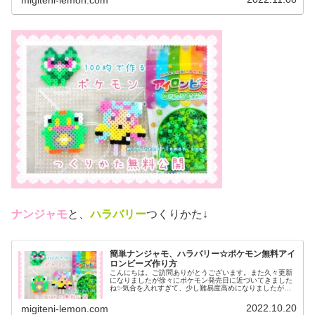
ナンジャモ
と、
ハラバリー
つくりかた↓
簡単ナンジャモ、ハラバリー☆ポケモン無料アイ
ロンビーズ作り方
こんにちは。ご訪問ありがとうございます。また久々更新
になりましたが徐々にポケモン発売日に近づいてきました
ね✨気合を入れすぎて、少し難易度高めになりましたがぜ
ひ作ってみてください♡では、本題へ↓今日の作品☆ナンジ
ャモ、ハラバリー今日は、ポケモ...
2022.10.20
migiteni-lemon.com