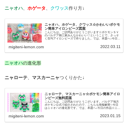
ニャオハ
、
ホゲータ
、
クワッス
作り方↓
ニャオハ、ホゲータ、クワッス☆かわいいポケモ
ン簡単アイロンビーズ図案
こんにちは。ご訪問ありがとうございます☆ポケモンＳＶ
のパルデア御三家みんなかわいい♡ということで、さっそ
く百均アイロンビーズで作りました。では、本題へ↓今日の
作品☆ニャオハ、ホゲータ、クワッス昨日は、ドラゴンポ
ケモンのミニリュウ、ハクリュー...
2022.03.11
migiteni-lemon.com
ニャオハ
の進化形
ニャローテ
、
マスカーニャ
つくりかた↓
ニャローテ、マスカーニャ☆ポケモン簡単アイロ
ンビーズ無料図案
こんにちは。ご訪問ありがとうございます。パルデア地方
ポケモン公式で紹介されたので、こちらも情報解禁✨今日
はニャオハの進化形です。では、本題へ↓今日の作品☆ニャ
オハ進化形今回は、ポケモンＳＶの御三家ニャオハの進化
形ニャローテ、マスカーニャを1...
2023.01.15
migiteni-lemon.com