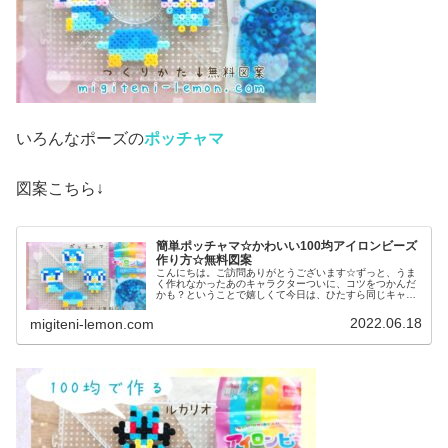
いろんなポーズの
ポッチャマ
図案こちら↓
簡単ポッチャマ☆かわいい100均アイロンビーズ
作り方☆無料図案
こんにちは。ご訪問ありがとうございます☆ずっと、うま
く作れなかったあのキャラクターついに、コツをつかんだ
かも？ということで嬉しくて今日は、ひたすら同じキャラ
作ってみました♡では本題へ↓今日の作品☆ポッチャマ昨日
は、アニポケ(アニメ「ポケット...
2022.06.18
migiteni-lemon.com