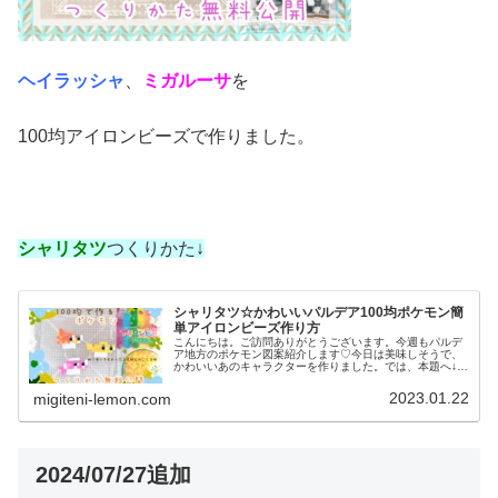
ヘイラッシャ
、
ミガルーサ
を
100均アイロンビーズで作りました。
シャリタツ
つくりかた↓
シャリタツ☆かわいいパルデア100均ポケモン簡
単アイロンビーズ作り方
こんにちは。ご訪問ありがとうございます。今週もパルデ
ア地方のポケモン図案紹介します♡今日は美味しそうで、
かわいいあのキャラクターを作りました。では、本題へ↓今
日の作品☆シャリタツたち今回は、お寿司によく似たパル
デア地方の新しいポケモンシャリ...
2023.01.22
migiteni-lemon.com
2024/07/27追加