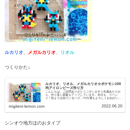
ルカリオ
、
メガルカリオ
、
リオル
つくりかた↓
ルカリオ、リオル、メガルカリオ☆ポケモン100
均アイロンビーズ作り方
こんにちは。ご訪問ありがとうございます☆先週あたりか
ら、作り直し図案もアップしています。本日も、リベン
ジ！前よりは似ているハズ…!!!(今週もよろしくおねがいし
ます♡)では本題へ↓今日の作品☆リオル進化形昨日は、キ
ノコに似たポケモンネマシュ...
2022.06.20
migiteni-lemon.com
シンオウ地方ほのおタイプ