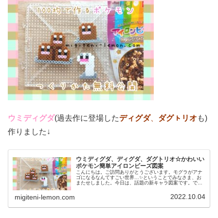
ウミディグダ
(過去作に登場した
ディグダ
、
ダグㇳリオ
も)
作りました↓
ウミディグダ、ディグダ、ダグトリオ☆かわいい
ポケモン簡単アイロンビーズ図案
こんにちは。ご訪問ありがとうございます。モグラがアナ
ゴになるなんてすごい世界…✨ということでみなさま、お
またせしました。今日は、話題の新キャラ図案です。で
は、本題へ↓今日の作品☆ウミディグダたちポケモン(ポケ
ットモンスター)の2022年最新...
2022.10.04
migiteni-lemon.com