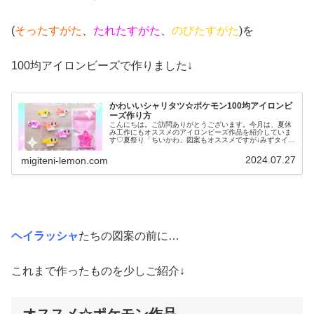
(
そったすがた
、
たれたすがた
、
のびたすがた
)を
100均アイロンビーズで作りました↓
かわいいシャリタツ☆ポケモン100均アイロンビ
ーズ作り方
こんにちは。ご訪問ありがとうございます。今月は、夏休
み工作にもオススメのアイロンビーズ作品を紹介していま
す♡夏祭り「ちいかわ」図案もオススメですが↓みずタイプ
のポケモン図案を今日は紹介します。では、本題へ↓今日の
作品☆シャリタツ今回は、お寿...
2024.07.27
migiteni-lemon.com
ヘイラッシャ
たちの図案の前に…
これまで作ったものを少しご紹介↓
オススメ☆ポケモン作品