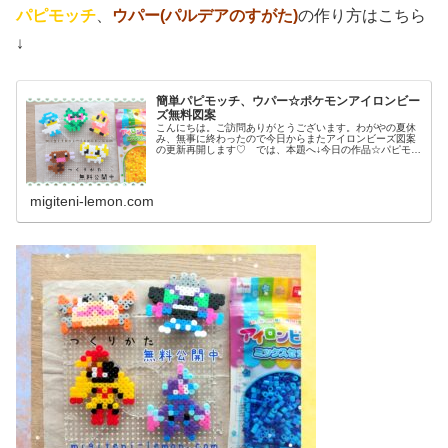
パピモッチ
、
ウパー(パルデアのすがた)
の作り方はこちら
↓
簡単パピモッチ、ウパー☆ポケモンアイロンビー
ズ無料図案
こんにちは。ご訪問ありがとうございます。わがやの夏休
み、無事に終わったので今日からまたアイロンビーズ図案
の更新再開します♡ では、本題へ↓今日の作品☆パピモッ
チ、ウパー前回、ドラゴンタイプのポケモンウオノラゴ
ン、カジッチュを100均アイロン...
migiteni-lemon.com