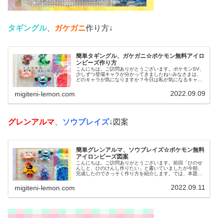
タギングル
、
ガケガニ
作り方↓
簡単タギングル、ガケガニ☆ポケモン無料アイロ
ンビーズ作り方
こんにちは。ご訪問ありがとうございます。ポケモンSV、
少しずつ登場キャラが分かってきましたね✨みなさまは、
どのキャラが気になりますか？今日は私が気になるキャラ
を、アイロンビーズで作ってみました。では、本題へ↓今日
の作品☆タギングル、ガケガニ...
2022.09.09
migiteni-lemon.com
グレンアルマ
、
ソウブレイズ
↓図案
簡単グレンアルマ、ソウブレイズ☆ポケモン無料
アイロンビーズ図案
こんにちは。ご訪問ありがとうございます。前回「ひのせ
んしと、ひのけんし作りたい」と書いていましたが今朝、
完成したのでさっそく作り方を紹介します。では、本題へ↓
今日の作品☆グレンアルマ、ソウブレイズ今日は、ポケモ
ン(ポケットモンスター)の20...
2022.09.11
migiteni-lemon.com