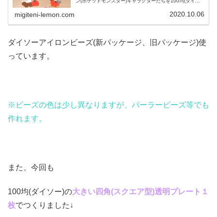
ン(ポケットモンスター)キャラクターたちを100均(ダイソ
ー)アイロンビーズで作ってみました😀今回は、ピカチュ
ウ、イーヴイ、モルペコ、メ...
2020.10.06
migiteni-lemon.com
ダイソーアイロンビーズ(新パッケージ、旧パッケージ)使
っています。
※ビーズの色は少し異なりますが、パーラービーズ等でも
作れます。
また、今回も
100均(ダイソー)の
大きい四角(スクエア
型)透明プレート１
枚
でつくりました↓