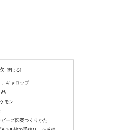
次
タ、ギャロップ
作品
ポケモン
た
ンビーズ図案つくりかた
を100均で手作りした感想