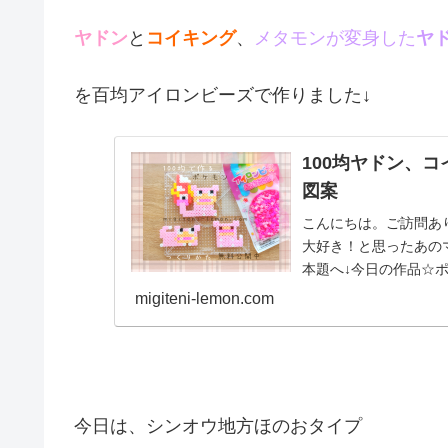
ヤドン
と
コイキング
、
メタモンが変身した
ヤ
を百均アイロンビーズで作りました↓
100均ヤドン、
図案
こんにちは。ご訪問あ
大好き！と思ったあの
本題へ↓今日の作品☆
化形ギャロップを100..
migiteni-lemon.com
今日は、シンオウ地方ほのおタイプ