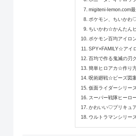
migiteni-lemon.
ポケモン、ちいかわ
ちいかわ☆かんたん
ポケモン百均アイロ
SPY×FAMILY☆アイ
百均で作る鬼滅の刃
簡単ヒロアカ☆作り
呪術廻戦☆ビーズ図
仮面ライダーシリー
スーパー戦隊ヒーロ
かわいい♡プリキュ
ウルトラマンシリー