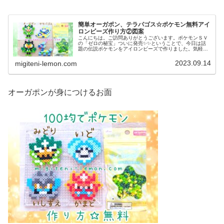
簡単オーガポン、テラパゴス☆ポケモン無料アイ
ロンビーズ作り方②図案
こんにちは。ご訪問ありがとうございます。ポケモンＳＶ
の「ゼロの秘宝」ついに発売✨✨ということで、今日は話
題の伝説ポケモンをアイロンビーズで作りました。気軽に
作れる、小さめなサイズです。では、本題へ↓今日の作品☆
オーガポン、テラパゴス今回は、...
2023.09.14
migiteni-lemon.com
オーガポンが身につけるお面