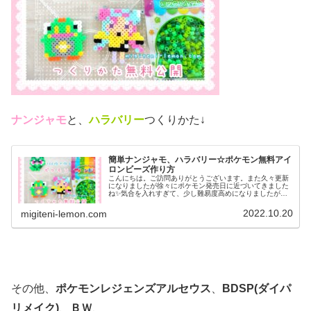
ナンジャモ
と、
ハラバリー
つくりかた↓
簡単ナンジャモ、ハラバリー☆ポケモン無料アイ
ロンビーズ作り方
こんにちは。ご訪問ありがとうございます。また久々更新
になりましたが徐々にポケモン発売日に近づいてきました
ね✨気合を入れすぎて、少し難易度高めになりましたがぜ
ひ作ってみてください♡では、本題へ↓今日の作品☆ナンジ
ャモ、ハラバリー今日は、ポケモ...
2022.10.20
migiteni-lemon.com
その他、
ポケモンレジェンズアルセウス
、
BDSP(ダイパ
リメイク)
、
ＢＷ
、