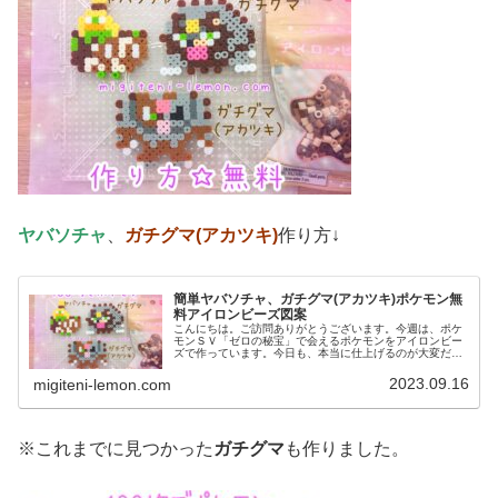
ヤバソチャ
、
ガチグマ(アカツキ)
作り方↓
簡単ヤバソチャ、ガチグマ(アカツキ)ポケモン無
料アイロンビーズ図案
こんにちは。ご訪問ありがとうございます。今週は、ポケ
モンＳＶ「ゼロの秘宝」で会えるポケモンをアイロンビー
ズで作っています。今日も、本当に仕上げるのが大変だっ
た作品を紹介します。軽く絶望しながら仕上げました(笑)
どれも、強そうな見た目で作れて...
2023.09.16
migiteni-lemon.com
※これまでに見つかった
ガチグマ
も作りました。