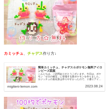
カミッチュ
、
チャデス
作り方↓
簡単カミッチュ、チャデス☆ポケモン無料アイロ
ンビーズ図案
こんにちは。ご訪問ありがとうございます。今日は、ポケ
モン「ゼロの秘宝」に登場する新ポケモンを作りました。
カジッチュの進化形は作りやすかったので、２通りアイロ
ンビーズ図案を紹介します。では、本題へ↓今日の作品☆カ
ミッチュ、チャデス今回は、ポケ...
2023.08.24
migiteni-lemon.com