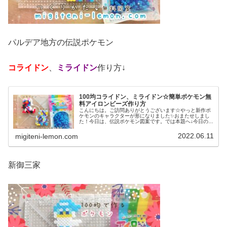
パルデア地方の伝説ポケモン
コライドン
、
ミライドン
作り方↓
100均コライドン、ミライドン☆簡単ポケモン無
料アイロンビーズ作り方
こんにちは。ご訪問ありがとうございます☆やっと新作ポ
ケモンのキャラクターが形になりました✨おまたせしまし
た！今日は、伝説ポケモン図案です。では本題へ↓今日の作
品☆コライドン、ミライドン昨日は、ヒスイ地方にも登場
する幻ポケモンシェイミのランド...
2022.06.11
migiteni-lemon.com
新御三家