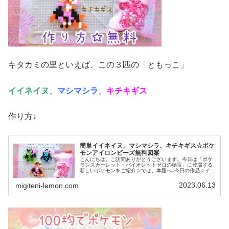
キタカミの里といえば、この３匹の「ともっこ」
イイネイヌ
、
マシマシラ
、
キチキギス
作り方↓
簡単イイネイヌ、マシマシラ、キチキギス☆ポケ
モンアイロンビーズ無料図案
こんにちは。ご訪問ありがとうございます。今日は「ポケ
モンスカーレット・バイオレットゼロの秘宝」に登場する
新しいポケモンをご紹介☆では、本題へ↓今日の作品☆イイ
ネイヌ、マシマシラ、キチキギス今回は、ポケモンSV「ゼ
ロの秘宝」の新ポケモンで、キ...
2023.06.13
migiteni-lemon.com