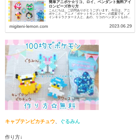
簡単アニポケ☆リコ、ロイ、ペンダント無料アイ
ロンビーズ作り方
こんにちは。ご訪問ありがとうございます。今日は、アニ
ポケこと、アニメ「ポケットモンスター」の図案です。メ
インキャラクター２人と、あの、リコのペンダントも100
均アイロンビーズで作ってみました。(ネックレス図案は、
紐を通せば完成です)では、本...
2023.06.29
migiteni-lemon.com
キャプテンピカチュウ
、
ぐるみん
作り方↓