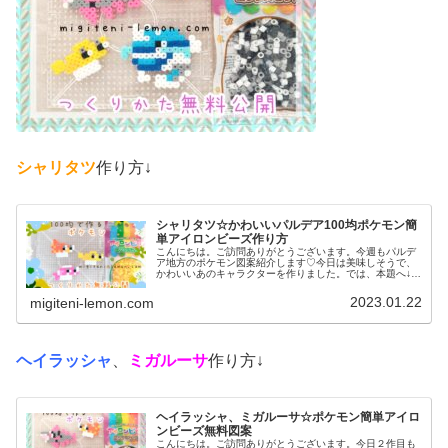
シャリタツ
作り方↓
シャリタツ☆かわいいパルデア100均ポケモン簡
単アイロンビーズ作り方
こんにちは。ご訪問ありがとうございます。今週もパルデ
ア地方のポケモン図案紹介します♡今日は美味しそうで、
かわいいあのキャラクターを作りました。では、本題へ↓今
日の作品☆シャリタツたち今回は、お寿司によく似たパル
デア地方の新しいポケモンシャリ...
2023.01.22
migiteni-lemon.com
ヘイラッシャ
、
ミガルーサ
作り方↓
ヘイラッシャ、ミガルーサ☆ポケモン簡単アイロ
ンビーズ無料図案
こんにちは。ご訪問ありがとうございます。今日２作目も