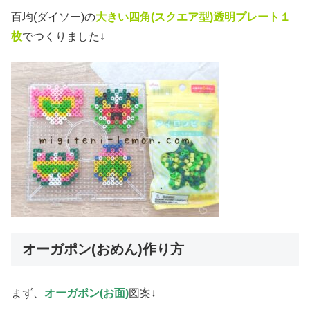
百均(ダイソー)の
大きい四角(スクエア
型)透明プレート１
枚
でつくりました↓
オーガポン(おめん)作り方
まず、
オーガポン(お面)
図案↓