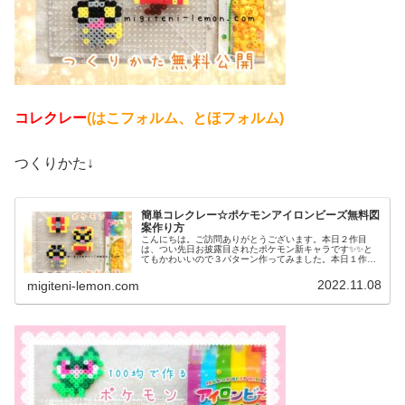
コレクレー
(はこフォルム、とほフォルム)
つくりかた↓
簡単コレクレー☆ポケモンアイロンビーズ無料図
案作り方
こんにちは。ご訪問ありがとうございます。本日２作目
は、つい先日お披露目されたポケモン新キャラです✨✨と
てもかわいいので３パターン作ってみました。本日１作目
はコチラ↓では、本題へ↓今日の作品☆コレクレー今日は、
ゴーストタイプの新しいポケモンコ...
2022.11.08
migiteni-lemon.com