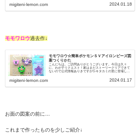
モモワロウ今回は、ポケモンＳ...
2024.01.18
migiteni-lemon.com
モモワロウ
過去作↓
モモワロウ☆簡単ポケモンＳＶアイロンビーズ図
案つくりかた
こんにちは。ご訪問ありがとうございます。今日は久々
に、わが子リクエスト！家はまだストーリークリアできて
ないので公式情報ありきですが💦キタカミの里に登場した
新キャラさっそくアイロンビーズで作りました✨では、本
題へ↓今日の作品☆モモワロウ今回は...
2024.01.17
migiteni-lemon.com
お面の図案の前に…
これまで作ったものを少しご紹介↓