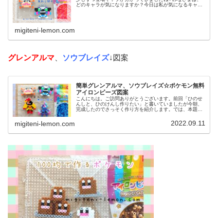
どのキャラが気になりますか？今日は私が気になるキャラ
を、アイロンビーズで作ってみました。では、本題へ↓今日
の作品☆タギングル、ガケガニ...
migiteni-lemon.com
グレンアルマ
、
ソウブレイズ
↓図案
簡単グレンアルマ、ソウブレイズ☆ポケモン無料
アイロンビーズ図案
こんにちは。ご訪問ありがとうございます。前回「ひのせ
んしと、ひのけんし作りたい」と書いていましたが今朝、
完成したのでさっそく作り方を紹介します。では、本題へ↓
今日の作品☆グレンアルマ、ソウブレイズ今日は、ポケモ
ン(ポケットモンスター)の20...
2022.09.11
migiteni-lemon.com