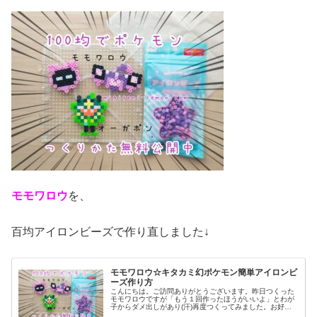
モモワロウ
を、
百均アイロンビーズで作り直しました↓
モモワロウ☆キタカミ幻ポケモン簡単アイロンビ
ーズ作り方
こんにちは。ご訪問ありがとうございます。昨日つくった
モモワロウですが「もう１回作ったほうがいいよ」とわが
子からダメ出しがあり(汗)再度つくってみました。お好み
の方で、作ってみてください♡では、本題へ↓今日の作品☆