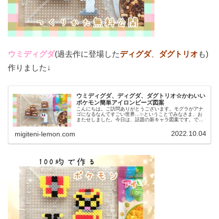
ウミディグダ
(過去作に登場した
ディグダ
、
ダグトリオ
も)
作りました↓
ウミディグダ、ディグダ、ダグトリオ☆かわいい
ポケモン簡単アイロンビーズ図案
こんにちは。ご訪問ありがとうございます。モグラがアナ
ゴになるなんてすごい世界…✨ということでみなさま、お
またせしました。今日は、話題の新キャラ図案です。で
は、本題へ↓今日の作品☆ウミディグダたちポケモン(ポケ
ットモンスター)の2022年最新...
2022.10.04
migiteni-lemon.com