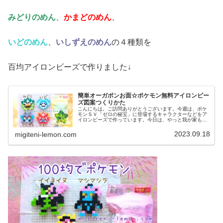
みどりのめん
、
かまどのめん
、
いどのめん
、
いしずえのめん
の４種類を
百均アイロンビーズで作りました↓
簡単オーガポンお面☆ポケモン無料アイロンビー
ズ図案つくりかた
こんにちは。ご訪問ありがとうございます。今週は、ポケ
モンＳＶ「ゼロの秘宝」に登場するキャラクターなどをア
イロンビーズで作っています。今日は、やっと我が家も前
編ストーリーをクリアしたので記念に、オーガポンのお面
たちを作ってみました。では、本題...
2023.09.18
migiteni-lemon.com