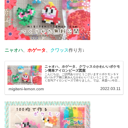
ニャオハ
、
ホゲータ
、
クワッス
作り方↓
ニャオハ、ホゲータ、クワッス☆かわいいポケモ
ン簡単アイロンビーズ図案
こんにちは。ご訪問ありがとうございます☆ポケモンＳＶ
のパルデア御三家みんなかわいい♡ということで、さっそ
く百均アイロンビーズで作りました。では、本題へ↓今日の
作品☆ニャオハ、ホゲータ、クワッス昨日は、ドラゴンポ
ケモンのミニリュウ、ハクリュー...
2022.03.11
migiteni-lemon.com