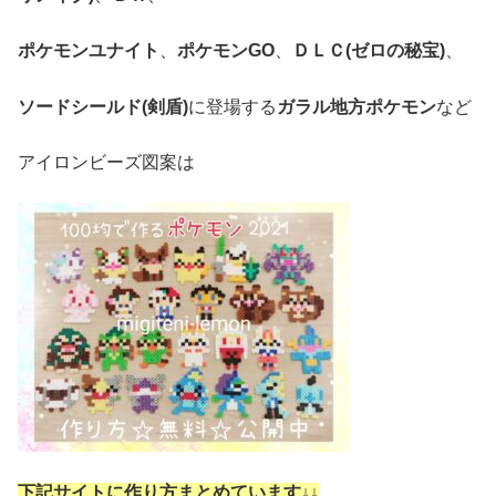
ポケモンユナイト
、
ポケモンGO
、
ＤＬＣ(ゼロの秘宝)
、
ソードシールド(剣盾)
に登場する
ガラル地方ポケモン
など
アイロンビーズ図案は
下記サイトに作り方まとめています↓
↓