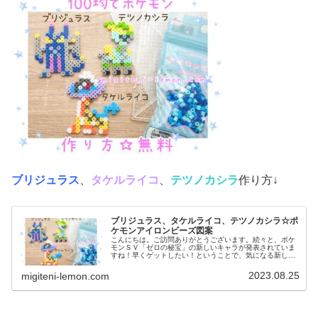
ブリジュラス
、
タケルライコ
、
テツノカシラ
作り方↓
ブリジュラス、タケルライコ、テツノカシラ☆ポ
ケモンアイロンビーズ図案
こんにちは。ご訪問ありがとうございます。続々と、ポケ
モンＳＶ「ゼロの秘宝」の新しいキャラが発表されていま
すね！早くゲットしたい！ということで、気になる新しい
ポケモンたち、今日もを100均アイロンビーズで作りまし
た。では、本題へ↓今日の作品☆...
2023.08.25
migiteni-lemon.com