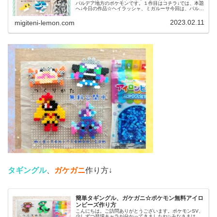
パルデア地方のポケモンです。１作目はコチラ↓では、本題
へ↓今日の作品☆ヘイラッシャ、ミガルーサ今回は、パルデ
ア地方の新しいポケモンヘイラッシャ、ミガルーサを100
均アイロンビーズで作りまし...
2023.02.11
migiteni-lemon.com
タギングル
、
ガケガニ
作り方↓
簡単タギングル、ガケガニ☆ポケモン無料アイロ
ンビーズ作り方
こんにちは。ご訪問ありがとうございます。ポケモンSV、
少しずつ登場キャラが分かってきましたね✨みなさまは、