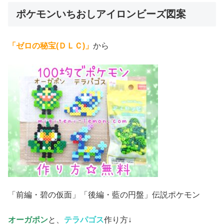
ポケモンいちおしアイロンビーズ図案
「ゼロの秘宝(ＤＬＣ)」
から
「前編・碧の仮面」「後編・藍の円盤」伝説ポケモン
オーガポン
と、
テラパゴス
作り方↓