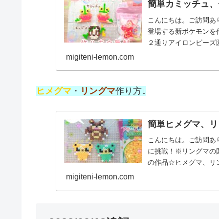
簡単カミッチュ、
こんにちは。ご訪問あ
登場する新ポケモンを
２通りアイロンビーズ
ュ、チャデス今回は、ポケ
migiteni-lemon.com
ヒメグマ
・
リングマ
作り方↓
簡単ヒメグマ、リ
こんにちは。ご訪問あ
に挑戦！※リングマの図案
の作品☆ヒメグマ、リ
伝説ポケモ...
migiteni-lemon.com