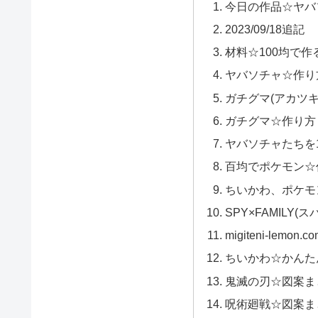
今日の作品☆ヤバ
2023/09/18追記
材料☆100均で作
ヤバソチャ☆作り
ガチグマ(アカツキ
ガチグマ☆作り方
ヤバソチャたちを
百均でポケモン☆
ちいかわ、ポケモ
SPY×FAMILY
migiteni-lemo
ちいかわ☆かんた
鬼滅の刃☆図案ま
呪術廻戦☆図案ま