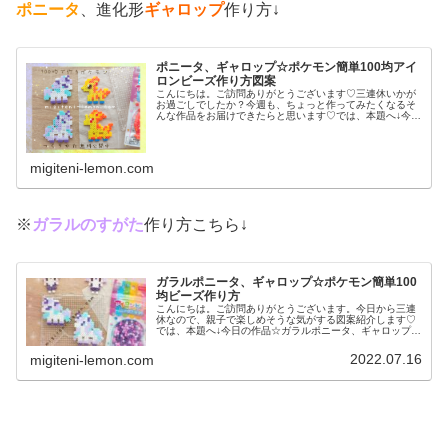
ポニータ
、進化形
ギャロップ
作り方↓
ポニータ、ギャロップ☆ポケモン簡単100均アイ
ロンビーズ作り方図案
こんにちは。ご訪問ありがとうございます♡三連休いかが
お過ごしでしたか？今週も、ちょっと作ってみたくなるそ
んな作品をお届けできたらと思います♡では、本題へ↓今日
の作品☆ポニータ、ギャロップ昨日は、ポケふた(ポケモン
マンホール)のデザインからヤ...
migiteni-lemon.com
※
ガラルのすがた
作り方こちら↓
ガラルポニータ、ギャロップ☆ポケモン簡単100
均ビーズ作り方
こんにちは。ご訪問ありがとうございます。今日から三連
休なので、親子で楽しめそうな気がする図案紹介します♡
では、本題へ↓今日の作品☆ガラルポニータ、ギャロップ前
回は、伝説ポケモンレシラム、ゼクロムを百均アイロンビ
ーズで作りました↓今日は、ガラ...
2022.07.16
migiteni-lemon.com