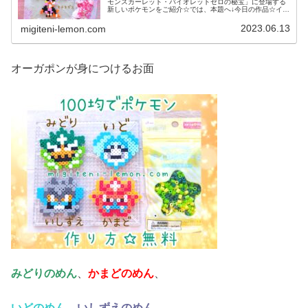
モンスカーレット・バイオレットゼロの秘宝」に登場する
新しいポケモンをご紹介☆では、本題へ↓今日の作品☆イイ
ネイヌ、マシマシラ、キチキギス今回は、ポケモンSV「ゼ
ロの秘宝」の新ポケモンで、キ...
2023.06.13
migiteni-lemon.com
オーガポンが身につけるお面
みどりのめん
、
かまどのめん
、
いどのめん
、
いしずえのめん