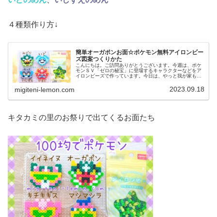
４種類作り方↓
簡単オーガポンお面☆ポケモン無料アイロンビー
ズ図案つくりかた
こんにちは。ご訪問ありがとうございます。今週は、ポケ
モンＳＶ「ゼロの秘宝」に登場するキャラクターなどをア
イロンビーズで作っています。今日は、やっと我が家も前
編ストーリーをクリアしたので記念に、オーガポンのお面
たちを作ってみました。では、本題...
2023.09.18
migiteni-lemon.com
キタカミの里のお祭りで出てくるお面たち