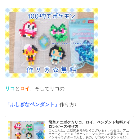
リコ
と
ロイ
、そしてリコの
「ふしぎなペンダント」
作り方↓
簡単アニポケ☆リコ、ロイ、ペンダント無料アイ
ロンビーズ作り方
こんにちは。ご訪問ありがとうございます。今日は、アニ
ポケこと、アニメ「ポケットモンスター」の図案です。メ
インキャラクター２人と、あの、リコのペンダントも100