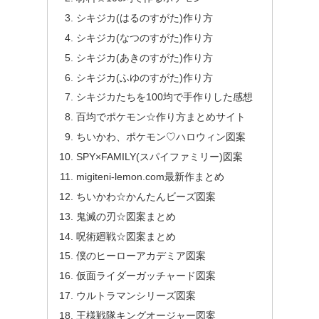
シキジカ(はるのすがた)作り方
シキジカ(なつのすがた)作り方
シキジカ(あきのすがた)作り方
シキジカ(ふゆのすがた)作り方
シキジカたちを100均で手作りした感想
百均でポケモン☆作り方まとめサイト
ちいかわ、ポケモン♡ハロウィン図案
SPY×FAMILY(スパイファミリー)図案
migiteni-lemon.com最新作まとめ
ちいかわ☆かんたんビーズ図案
鬼滅の刃☆図案まとめ
呪術廻戦☆図案まとめ
僕のヒーローアカデミア図案
仮面ライダーガッチャード図案
ウルトラマンシリーズ図案
王様戦隊キングオージャー図案