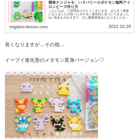
簡単ナンジャモ、ハラバリー☆ポケモン無料アイ
ロンビーズ作り方
こんにちは。ご訪問ありがとうございます。また久々更新
になりましたが徐々にポケモン発売日に近づいてきました
ね✨気合を入れすぎて、少し難易度高めになりましたがぜ
ひ作ってみてください♡では、本題へ↓今日の作品☆ナンジ
ャモ、ハラバリー今日は、ポケモ...
2022.10.20
migiteni-lemon.com
長くなりますが…その他…
イーブイ進化形のメタモン変身バージョン♡