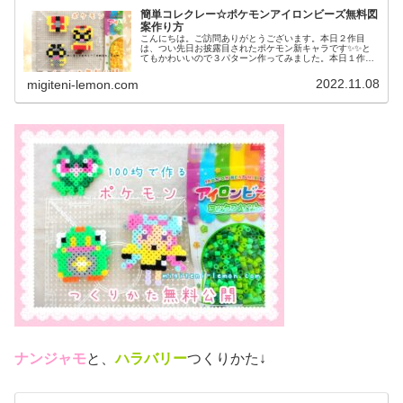
簡単コレクレー☆ポケモンアイロンビーズ無料図
案作り方
こんにちは。ご訪問ありがとうございます。本日２作目
は、つい先日お披露目されたポケモン新キャラです✨✨と
てもかわいいので３パターン作ってみました。本日１作目
はコチラ↓では、本題へ↓今日の作品☆コレクレー今日は、
ゴーストタイプの新しいポケモンコ...
2022.11.08
migiteni-lemon.com
ナンジャモ
と、
ハラバリー
つくりかた↓