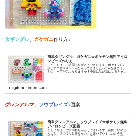
タギングル
、
ガケガニ
作り方↓
簡単タギングル、ガケガニ☆ポケモン無料アイロ
ンビーズ作り方
こんにちは。ご訪問ありがとうございます。ポケモンSV、
少しずつ登場キャラが分かってきましたね✨みなさまは、
どのキャラが気になりますか？今日は私が気になるキャラ
を、アイロンビーズで作ってみました。では、本題へ↓今日
の作品☆タギングル、ガケガニ...
migiteni-lemon.com
グレンアルマ
、
ソウブレイズ
↓図案
簡単グレンアルマ、ソウブレイズ☆ポケモン無料
アイロンビーズ図案
こんにちは。ご訪問ありがとうございます。前回「ひのせ
んしと、ひのけんし作りたい」と書いていましたが今朝、