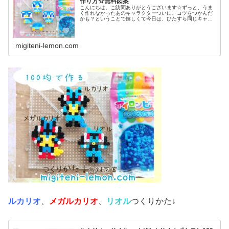
作り方☆無料図案
こんにちは。ご訪問ありがとうございます☆ずっと、うま
く作れなかったあのキャラクターついに、コツをつかんだ
かも？ということで嬉しくて今日は、ひたすら同じキャラ
作ってみました♡では本題へ↓今日の作品☆ポッチャマ昨日
は、アニポケ(アニメ「ポケット...
migiteni-lemon.com
ルカリオ
、
メガルカリオ
、
リオル
つくりかた↓