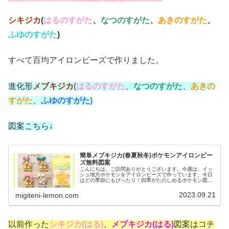
シキジカ
(
はるのすがた
、
なつのすがた
、
あきのすがた
、
ふゆのすがた
)
すべて百均アイロンビーズで作りました。
進化形
メブキジカ
(
はるのすがた
、
なつのすがた
、
あきの
すがた
、
ふゆのすがた
)
図案こちら↓
簡単メブキジカ(春夏秋冬)ポケモンアイロンビー
ズ無料図案
こんにちは。ご訪問ありがとうございます。今週は、イッ
シュ地方ポケモンをアイロンビーズで作っています。今日
はどの季節にもぴったり！四季がたのしめるポケモン図案
です。はる、なつ、あき、ふゆ全て作りました。ぜひ４種
類作ってみてください♡では、本題...
2023.09.21
migiteni-lemon.com
以前作った
シキジカ(はる)
、
メブキジカ(はる)
図案はコチ