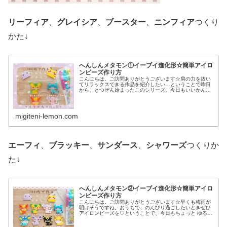
リーフィア
、
グレイシア
、
ブースター
、
ニンフィア
つくり
かた↓
へんしんメタモン①イーブイ進化形☆簡単アイロ
ンビーズ作り方
こんにちは。ご訪問ありがとうございます☆肩の力を抜い
てリラックスできる作品を紹介したい…ということで昨日
から、とつぜん始まったこのシリーズ。今日もいいかんじ
に、ゆるっと、ふわっとかわいい仕上がりです♡では、本
題へ↓今日の作品☆へんしんメタモ...
migiteni-lemon.com
エーフィ
、
ブラッキー
、
サンダース
、
シャワーズ
つくりか
た↓
へんしんメタモン②イーブイ進化形☆簡単アイロ
ンビーズ作り方
こんにちは。ご訪問ありがとうございます☆早くも梅雨が
明けそうですね。おうちで、のんびり過ごしたいときぜひ
アイロンビーズを♡ということで、今日もちょっと ゆる〜
いかんじのビーズ図案紹介します♡では本題へ↓今日の作品
☆へんしんメタモン(イーブイ...