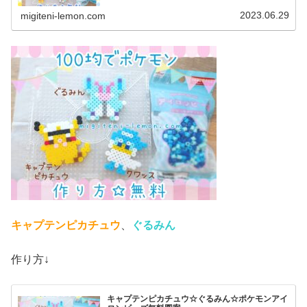
均アイロンビーズで作ってみました。(ネックレス図案は、
紐を通せば完成です)では、本...
2023.06.29
migiteni-lemon.com
キャプテンピカチュウ
、
ぐるみん
作り方↓
キャプテンピカチュウ☆ぐるみん☆ポケモンアイ