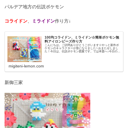
パルデア地方の伝説ポケモン
コライドン
、
ミライドン
作り方↓
100均コライドン、ミライドン☆簡単ポケモン無
料アイロンビーズ作り方
こんにちは。ご訪問ありがとうございます☆やっと新作ポ
ケモンのキャラクターが形になりました✨おまたせしまし
た！今日は、伝説ポケモン図案です。では本題へ↓今日の作
品☆コライドン、ミライドン昨日は、ヒスイ地方にも登場
する幻ポケモンシェイミのランド...
migiteni-lemon.com
新御三家