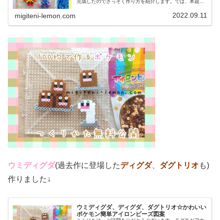
完成したのでさっそく作り方を紹介します。では、本題へ↓
今日の作品☆グレンアルマ、ソウブレイズ今日は、ポケモ
ン(ポケットモンスター)の20...
2022.09.11
migiteni-lemon.com
ウミディグダ
(過去作に登場した
ディグダ
、
ダグトリオ
も)
作りました↓
ウミディグダ、ディグダ、ダグトリオ☆かわいい
ポケモン簡単アイロンビーズ図案