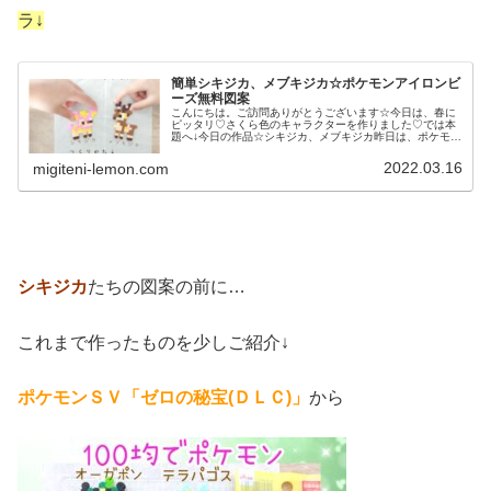
ラ↓
簡単シキジカ、メブキジカ☆ポケモンアイロンビ
ーズ無料図案
こんにちは。ご訪問ありがとうございます☆今日は、春に
ピッタリ♡さくら色のキャラクターを作りました♡では本
題へ↓今日の作品☆シキジカ、メブキジカ昨日は、ポケモン
サンムーンからキテルグマ、バンギラスの作り方を紹介し
ました↓今日もサンムーンから、...
2022.03.16
migiteni-lemon.com
シキジカ
たちの図案の前に…
これまで作ったものを少しご紹介↓
ポケモンＳＶ「ゼロの秘宝(ＤＬＣ)」
から