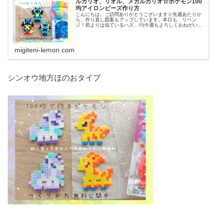
ルカリオ、リオル、メガルカリオ☆ポケモン100
均アイロンビーズ作り方
こんにちは。ご訪問ありがとうございます☆先週あたりか
ら、作り直し図案もアップしています。本日も、リベン
ジ！前よりは似ているハズ…!!!(今週もよろしくおねがいし
ます♡)では本題へ↓今日の作品☆リオル進化形昨日は、キ
ノコに似たポケモンネマシュ...
migiteni-lemon.com
シンオウ地方ほのおタイプ