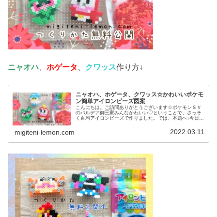
ニャオハ
、
ホゲータ
、
クワッス
作り方↓
ニャオハ、ホゲータ、クワッス☆かわいいポケモ
ン簡単アイロンビーズ図案
こんにちは。ご訪問ありがとうございます☆ポケモンＳＶ
のパルデア御三家みんなかわいい♡ということで、さっそ
く百均アイロンビーズで作りました。では、本題へ↓今日の
作品☆ニャオハ、ホゲータ、クワッス昨日は、ドラゴンポ
ケモンのミニリュウ、ハクリュー...
2022.03.11
migiteni-lemon.com