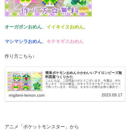
オーガポンおめん
、
イイネイヌおめん
、
マシマシラおめん
、
キチキギスおめん
作り方こちら↓
簡単ポケモンおめん☆かわいいアイロンビーズ無
料図案つくりかた
こんにちは。ご訪問ありがとうございます。今週は、ポケ
モンＳＶ「ゼロの秘宝」のキャラクターをアイロンビーズ
で作っています。今日は、キタカミの里のお祭り屋台で売
られているあのお面たちを作ってみました。では、本題へ↓
今日の作品☆ＤＬＣお祭りおめん...
2023.09.17
migiteni-lemon.com
アニメ「ポケットモンスター」から