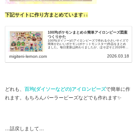
下記サイトに作り方まとめています↓
↓
100均ポケモンまとめ☆簡単アイロンビーズ図案
つくりかた
100均(ダイソー)のアイロンビーズで作れる小さいサイズで
簡単かわいいポケモン(ポケットモンスター)作品をまとめ
ました。毎日更新は終わりましたが、ほそぼそと2026年も
ポケモン作っています♡目指せポケモン全制覇！全て、作
り方(図案)は無料で...
2026.03.18
migiteni-lemon.com
どれも、
百均(ダイソーなどの)アイロンビーズ
で簡単に作
れます。もちろんパーラービーズなどでも作れます✨
…話戻しまして…