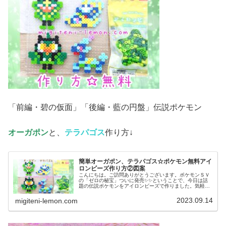
「前編・碧の仮面」「後編・藍の円盤」伝説ポケモン
オーガポン
と、
テラパゴス
作り方↓
簡単オーガポン、テラパゴス☆ポケモン無料アイ
ロンビーズ作り方②図案
こんにちは。ご訪問ありがとうございます。ポケモンＳＶ
の「ゼロの秘宝」ついに発売✨✨ということで、今日は話
題の伝説ポケモンをアイロンビーズで作りました。気軽に
作れる、小さめなサイズです。では、本題へ↓今日の作品☆
オーガポン、テラパゴス今回は、...
2023.09.14
migiteni-lemon.com