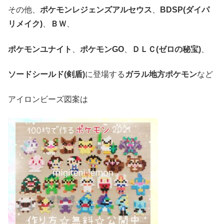
その他、
ポケモンレジェンズアルセウス
、
BDSP(ダイパ
リメイク)
、
ＢＷ
、
ポケモンユナイト
、
ポケモンGO
、
ＤＬＣ(ゼロの秘宝)
、
ソードシールド(剣盾)
に登場する
ガラル地方ポケモン
など
アイロンビーズ図案は