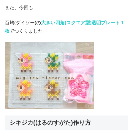
また、今回も
百均(ダイソー)の
大きい四角(スクエア
型)透明プレート１
枚
でつくりました↓
シキジカ(はるのすがた)作り方