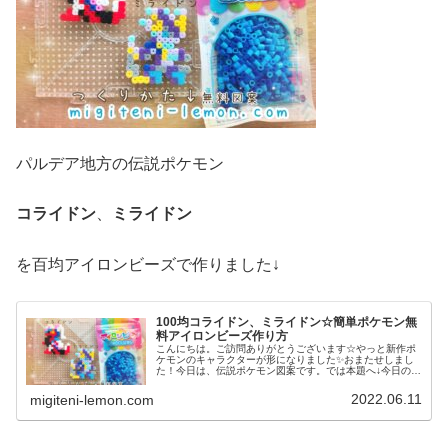
パルデア地方の伝説ポケモン
コライドン
、
ミライドン
を百均アイロンビーズで作りました↓
100均コライドン、ミライドン☆簡単ポケモン無
料アイロンビーズ作り方
こんにちは。ご訪問ありがとうございます☆やっと新作ポ
ケモンのキャラクターが形になりました✨おまたせしまし
た！今日は、伝説ポケモン図案です。では本題へ↓今日の作
品☆コライドン、ミライドン昨日は、ヒスイ地方にも登場
する幻ポケモンシェイミのランド...
2022.06.11
migiteni-lemon.com