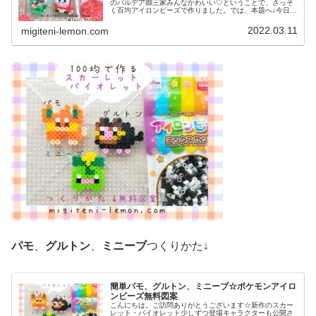
のパルデア御三家みんなかわいい♡ということで、さっそ
く百均アイロンビーズで作りました。では、本題へ↓今日の
作品☆ニャオハ、ホゲータ、クワッス昨日は、ドラゴンポ
ケモンのミニリュウ、ハクリュー...
2022.03.11
migiteni-lemon.com
パモ
、
グルトン
、
ミニーブ
つくりかた↓
簡単パモ、グルトン、ミニーブ☆ポケモンアイロ
ンビーズ無料図案
こんにちは。ご訪問ありがとうございます☆新作のスカー
レット・バイオレット少しずつ登場キャラクターも公開さ