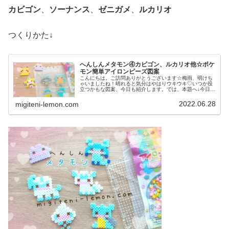
カビゴン
、
ソーナンス
、
ゼニガメ
、
ルカリオ
つくりかた↓
へんしんメタモン④カビゴン、ルカリオ他☆ポケ
モン簡単アイロンビーズ図案
こんにちは。ご訪問ありがとうございます☆梅雨、明けち
ゃいましたね！晴れると気分はやはりウキウキ♡いつか役
立つかもな図案、今日も紹介します。では、本題へ↓今日の
作品☆へんしんメタモン④今日は、へんしんメタモンのシ
リーズからカビゴン、ソーナンス...
2022.06.28
migiteni-lemon.com