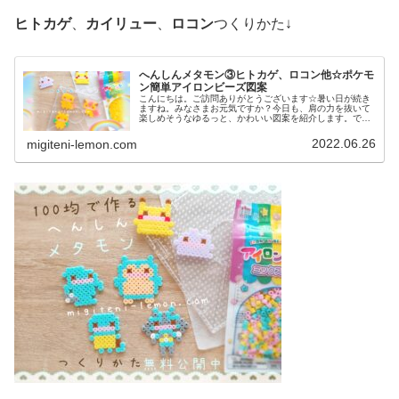
ヒトカゲ
、
カイリュー
、
ロコン
つくりかた↓
へんしんメタモン③ヒトカゲ、ロコン他☆ポケモ
ン簡単アイロンビーズ図案
こんにちは。ご訪問ありがとうございます☆暑い日が続き
ますね。みなさまお元気ですか？今日も、肩の力を抜いて
楽しめそうなゆるっと、かわいい図案を紹介します。で
は、本題へ↓今日の作品☆へんしんメタモン③前回は、メタ
モンが変身したイーブイの進化形を...
2022.06.26
migiteni-lemon.com