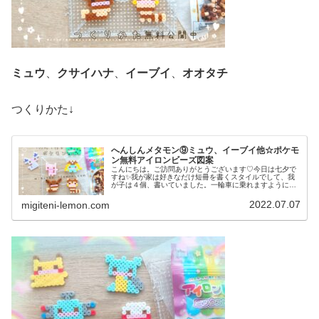
ミュウ
、
クサイハナ
、
イーブイ
、
オオタチ
つくりかた↓
へんしんメタモン⑨ミュウ、イーブイ他☆ポケモ
ン無料アイロンビーズ図案
こんにちは。ご訪問ありがとうございます♡今日は七夕で
すね✨我が家は好きなだけ短冊を書くスタイルでして、我
が子は４個、書いていました。一輪車に乗れますように✨
などなど、ちょっと小学生っぽいお願い事にホッコリしま
した♡みなさまの願いも、叶います...
2022.07.07
migiteni-lemon.com