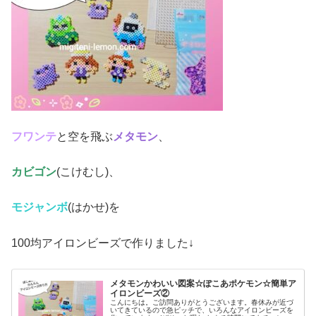
フワンテ
と空を飛ぶ
メタモン
、
カビゴン
(こけむし)、
モジャンボ
(はかせ)を
100均アイロンビーズで作りました↓
メタモンかわいい図案☆ぽこあポケモン☆簡単ア
イロンビーズ②
こんにちは。ご訪問ありがとうございます。春休みが近づ
いてきているので急ピッチで、いろんなアイロンビーズを