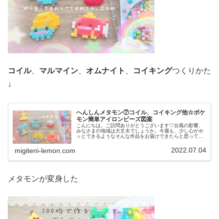
コイル
、
マルマイン
、
オムナイト
、
コイキング
つくりかた
↓
へんしんメタモン⑦コイル、コイキング他☆ポケ
モン簡単アイロンビーズ図案
こんにちは。ご訪問ありがとうございます♡台風の影響、
みなさまの地域は大丈夫でしょうか。今週も、少し心がホ
ッとできるようなそんな作品をお届けできたらと思ってい
ます。無理せず、お互い元気に週末まで過ごせますように
✨では本題へ↓今日の作品☆へんし...
2022.07.04
migiteni-lemon.com
メタモンが変身した