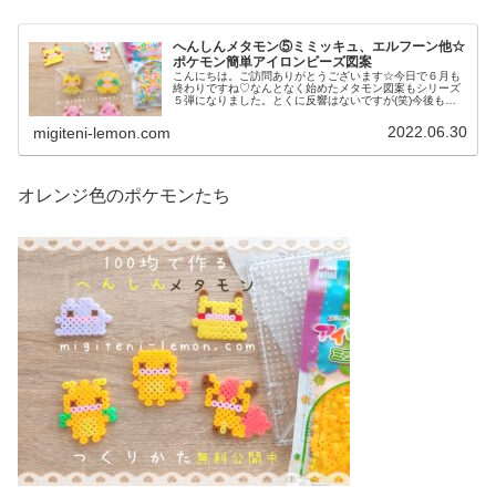
へんしんメタモン⑤ミミッキュ、エルフーン他☆
ポケモン簡単アイロンビーズ図案
こんにちは。ご訪問ありがとうございます☆今日で６月も
終わりですね♡なんとなく始めたメタモン図案もシリーズ
５弾になりました。とくに反響はないですが(笑)今後も、
コツコツ作れたらと思います♡では本題へ↓今日の作品☆へ
んしんメタモン⑤今日は、メタ...
2022.06.30
migiteni-lemon.com
オレンジ色のポケモンたち