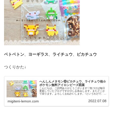
ベトベトン
、
ヨーギラス
、
ライチュウ
、
ピカチュウ
つくりかた↓
へんしんメタモン⑩ピカチュウ、ライチュウ他☆
ポケモン無料アイロンビーズ図案
こんにちは。ご訪問ありがとうございます♡気づけば毎日
更新していたブログですが少しお休みします。またどこか
で戻ります。よろしくおねがいします。↑というわけで、お
休みしていましたが今は元気にほぼ毎日更新しています
♡(2023/10/02追記)で...
2022.07.08
migiteni-lemon.com