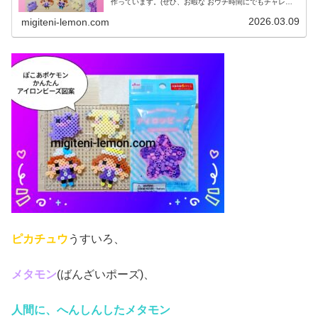
作っています。(ぜひ、お暇な おウチ時間にでもチャレン
ジしてみてください♡)今日は、引き続き「ぽこポケ」図案
です。前回、紹介したのはコチ...
2026.03.09
migiteni-lemon.com
ピカチュウ
うすいろ、
メタモン
(ばんざいポーズ)、
人間に、へんしんしたメタモン