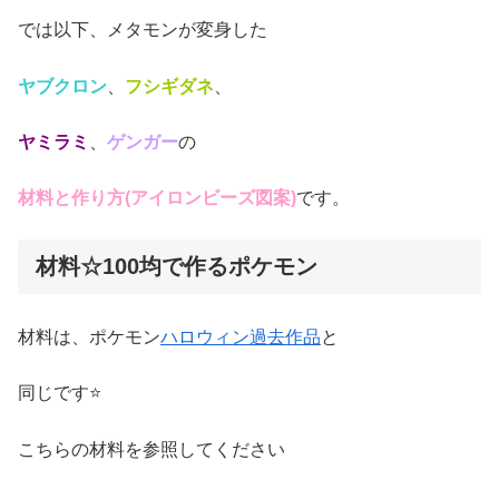
では以下、メタモンが変身した
ヤブクロン
、
フシギダネ
、
ヤミラミ
、
ゲンガー
の
材料と作り方(アイロンビーズ図案)
です。
材料☆100均で作るポケモン
材料は、ポケモン
ハロウィン過去作品
と
同じです⭐
こちらの材料を参照してください