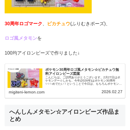
30周年ロゴマーク
、
ピカチュウ
(ふりむきポーズ)、
ロゴ風メタモン
を
100均アイロンビーズで作りました↓
ポケモン30周年ロゴ風メタモン☆ピカチュウ無
料アイロンビーズ図案
こんにちは。ご訪問ありがとうございます。2月27日はポ
ケモンデー☆しかも、今年(2026年)はポケモン30周年
✨️✨️✨️めでたい！ということで今日は、もちろんポケモン図
案です。よーく見ると、あのポケモンが隠れてる？２種類
の記念ロゴマークと...
2026.02.27
migiteni-lemon.com
へんしんメタモン☆アイロンビーズ作品ま
とめ