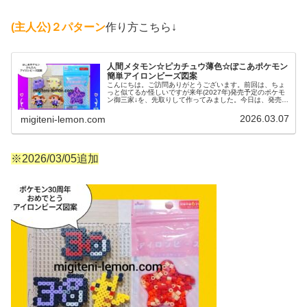
(主人公)
２パターン
作り方こちら↓
人間メタモン☆ピカチュウ薄色☆ぽこあポケモン
簡単アイロンビーズ図案
こんにちは。ご訪問ありがとうございます。前回は、ちょ
っと似てるか怪しいですが来年(2027年)発売予定のポケモ
ン御三家↓を、先取りして作ってみました。今日は、発売す
るや早くも話題♡新作ゲーム「ぽこポケ」からメインキャ
ラクターたちの図案を紹介...
2026.03.07
migiteni-lemon.com
※2026/03/05追加