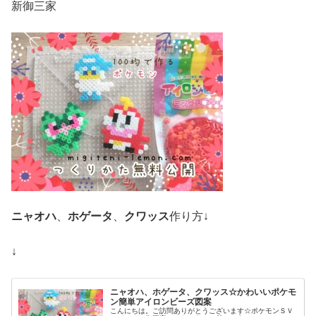
新御三家
ニャオハ
、
ホゲータ
、
クワッス
作り方↓
↓
ニャオハ、ホゲータ、クワッス☆かわいいポケモ
ン簡単アイロンビーズ図案
こんにちは。ご訪問ありがとうございます☆ポケモンＳＶ