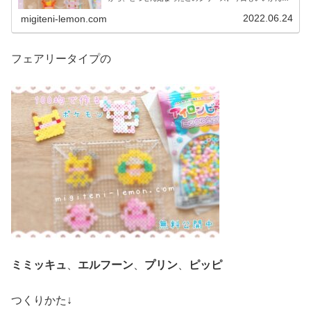
に、ゆるっと、ふわっとかわいい仕上がりです♡では、本
題へ↓今日の作品☆へんしんメタモ...
2022.06.24
migiteni-lemon.com
フェアリータイプの
ミミッキュ
、
エルフーン
、
プリン
、
ピッピ
つくりかた↓