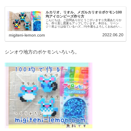
ルカリオ、リオル、メガルカリオ☆ポケモン100
均アイロンビーズ作り方
こんにちは。ご訪問ありがとうございます☆先週あたりか
ら、作り直し図案もアップしています。本日も、リベン
ジ！前よりは似ているハズ…!!!(今週もよろしくおねがいし
ます♡)では本題へ↓今日の作品☆リオル進化形昨日は、キ
ノコに似たポケモンネマシュ...
2022.06.20
migiteni-lemon.com
シンオウ地方のポケモンいろいろ。