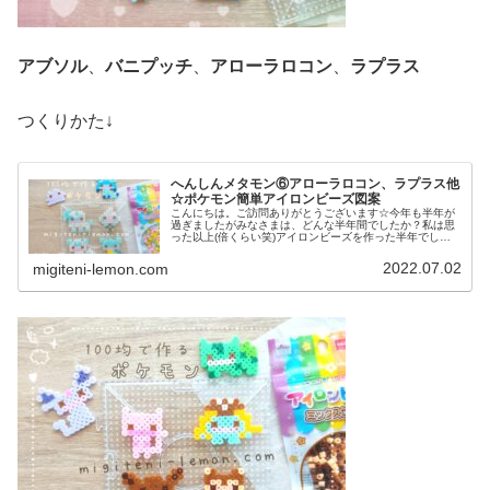
アブソル
、
バニプッチ
、
アローラロコン
、
ラプラス
つくりかた↓
へんしんメタモン⑥アローラロコン、ラプラス他
☆ポケモン簡単アイロンビーズ図案
こんにちは。ご訪問ありがとうございます☆今年も半年が
過ぎましたがみなさまは、どんな半年間でしたか？私は思
った以上(倍くらい笑)アイロンビーズを作った半年でし
た。残り半年もよろしくおねがいします！では、本題へ↓今
日の作品☆へんしんメタモン⑥今...
2022.07.02
migiteni-lemon.com