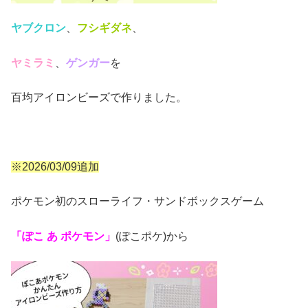
ヤブクロン
、
フシギダネ
、
ヤミラミ
、
ゲンガー
を
百均アイロンビーズで作りました。
※2026/03/09追加
ポケモン初のスローライフ・サンドボックスゲーム
「ぽこ あ ポケモン」
(ぽこポケ)から