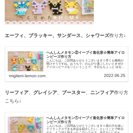
エーフィ、ブラッキー、サンダース、シャワーズ
作り方↓
へんしんメタモン②イーブイ進化形☆簡単アイロ
ンビーズ作り方
こんにちは。ご訪問ありがとうございます☆早くも梅雨が
明けそうですね。おうちで、のんびり過ごしたいときぜひ
アイロンビーズを♡ということで、今日もちょっと ゆる〜
いかんじのビーズ図案紹介します♡では本題へ↓今日の作品
☆へんしんメタモン(イーブイ...
2022.06.25
migiteni-lemon.com
リーフィア
、
グレイシア
、
ブースター
、
ニンフィア
作り方
こちら↓
へんしんメタモン①イーブイ進化形☆簡単アイロ
ンビーズ作り方
こんにちは。ご訪問ありがとうございます☆肩の力を抜い
てリラックスできる作品を紹介したい…ということで昨日
から、とつぜん始まったこのシリーズ。今日もいいかんじ