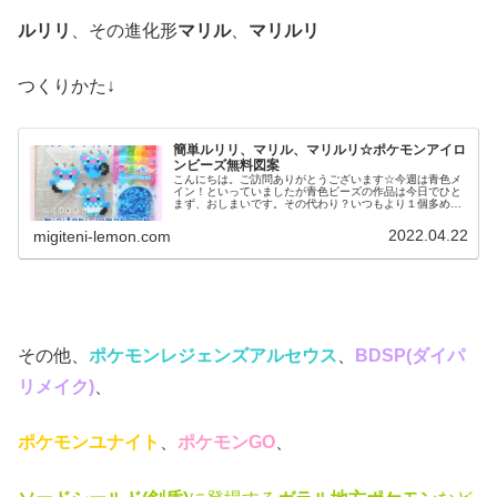
ルリリ
、その進化形
マリル
、
マリルリ
つくりかた↓
簡単ルリリ、マリル、マリルリ☆ポケモンアイロ
ンビーズ無料図案
こんにちは。ご訪問ありがとうございます☆今週は青色メ
イン！といっていましたが青色ビーズの作品は今日でひと
まず、おしまいです。その代わり？いつもより１個多めに
図案を紹介します♡では、本題へ↓今日の作品☆ルリリ進化
形昨日は、青色のキャラクターズ...
2022.04.22
migiteni-lemon.com
その他、
ポケモンレジェンズアルセウス
、
BDSP(ダイパ
リメイク)
、
ポケモンユナイト
、
ポケモンGO
、