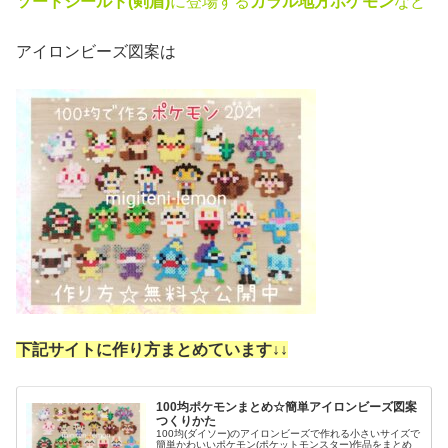
ソードシールド(剣盾)
に登場する
ガラル地方ポケモン
など
アイロンビーズ図案は
下記サイトに作り方まとめています↓
↓
100均ポケモンまとめ☆簡単アイロンビーズ図案
つくりかた
100均(ダイソー)のアイロンビーズで作れる小さいサイズで
簡単かわいいポケモン(ポケットモンスター)作品をまとめ