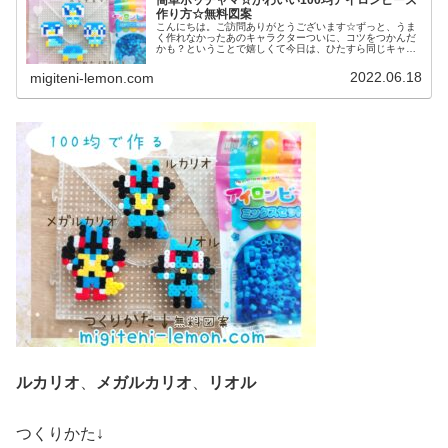
簡単ポッチャマ☆かわいい100均アイロンビーズ
作り方☆無料図案
こんにちは。ご訪問ありがとうございます☆ずっと、うま
く作れなかったあのキャラクターついに、コツをつかんだ
かも？ということで嬉しくて今日は、ひたすら同じキャラ
作ってみました♡では本題へ↓今日の作品☆ポッチャマ昨日
は、アニポケ(アニメ「ポケット...
2022.06.18
migiteni-lemon.com
ルカリオ
、
メガルカリオ
、
リオル
つくりかた↓