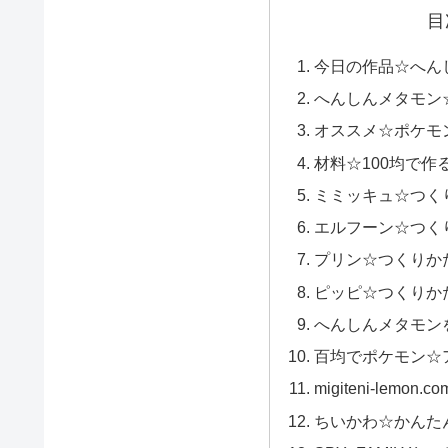
目
今日の作品☆へん
へんしんメタモン
オススメ☆ポケモ
材料☆100均で作
ミミッキュ☆つく
エルフーン☆つく
プリン☆つくりか
ピッピ☆つくりか
へんしんメタモン
百均でポケモン☆
migiteni-lemo
ちいかわ☆かんた