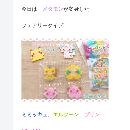
今日は、
メタモン
が変身した
フェアリータイプ
ミミッキュ
、
エルフーン
、
プリン
、