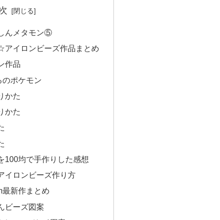
次
しんメタモン⑤
☆アイロンビーズ作品まとめ
ン作品
るのポケモン
りかた
りかた
た
た
を100均で手作りした感想
アイロンビーズ作り方
n.com最新作まとめ
んビーズ図案