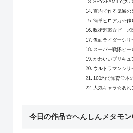
SPY×FAMILY(
百均で作る鬼滅の
簡単ヒロアカ☆作
呪術廻戦☆ビーズ
仮面ライダーシリ
スーパー戦隊ヒー
かわいいプリキュ
ウルトラマンシリ
100均で知育♡本
人気キャラ☆あれ
今日の作品☆へんしんメタモン