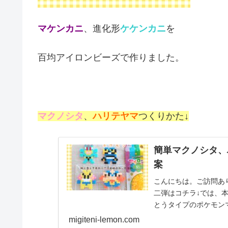
マケンカニ
、進化形
ケケンカニ
を
百均アイロンビーズで作りました。
マクノシタ
、
ハリテヤマ
つくりかた↓
簡単マクノシタ、
案
こんにちは。ご訪問あ
二弾はコチラ↓では、
とうタイプのポケモン
で作りました。カイリキ.
migiteni-lemon.com