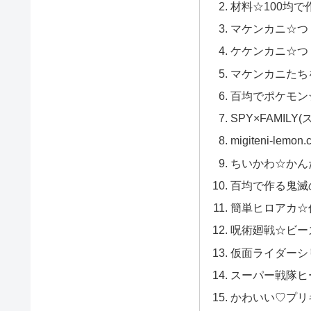
材料☆100均
マケンカニ☆つ
ケケンカニ☆つ
マケンカニたち
百均でポケモン
SPY×FAMIL
migiteni-le
ちいかわ☆かん
百均で作る鬼滅
簡単ヒロアカ☆
呪術廻戦☆ビー
仮面ライダーシ
スーパー戦隊ヒ
かわいい♡プリ