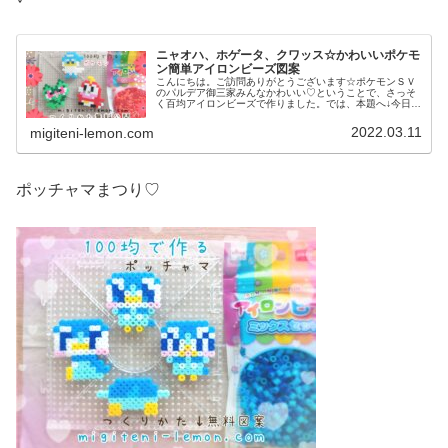
ニャオハ、ホゲータ、クワッス☆かわいいポケモ
ン簡単アイロンビーズ図案
こんにちは。ご訪問ありがとうございます☆ポケモンＳＶ
のパルデア御三家みんなかわいい♡ということで、さっそ
く百均アイロンビーズで作りました。では、本題へ↓今日の
作品☆ニャオハ、ホゲータ、クワッス昨日は、ドラゴンポ
ケモンのミニリュウ、ハクリュー...
2022.03.11
migiteni-lemon.com
ポッチャマまつり♡