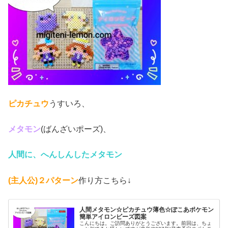
ピカチュウ
うすいろ、
メタモン
(ばんざいポーズ)、
人間に、へんしんしたメタモン
(主人公)
２パターン
作り方こちら↓
人間メタモン☆ピカチュウ薄色☆ぽこあポケモン
簡単アイロンビーズ図案
こんにちは。ご訪問ありがとうございます。前回は、ちょ