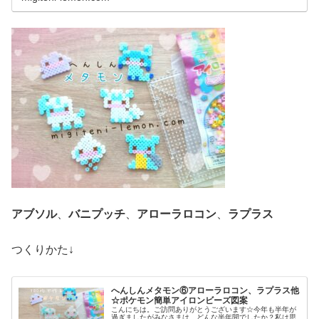
アブソル
、
バニプッチ
、
アローラロコン
、
ラプラス
つくりかた↓
へんしんメタモン⑥アローラロコン、ラプラス他
☆ポケモン簡単アイロンビーズ図案
こんにちは。ご訪問ありがとうございます☆今年も半年が
過ぎましたがみなさまは、どんな半年間でしたか？私は思