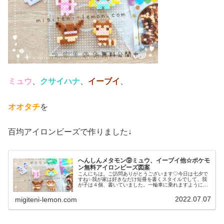
ミュウ
、
クサイハナ
、
イーブイ
、
オオタチ
を
百均アイロンビーズで作りました↓
へんしんメタモン⑨ミュウ、イーブイ他☆ポケモ
ン無料アイロンビーズ図案
こんにちは。ご訪問ありがとうございます♡今日は七夕で
すね✨我が家は好きなだけ短冊を書くスタイルでして、我
が子は４個、書いていました。一輪車に乗れますように✨
などなど、ちょっと小学生っぽいお願い事にホッコリしま
した♡みなさまの願いも、叶います...
2022.07.07
migiteni-lemon.com