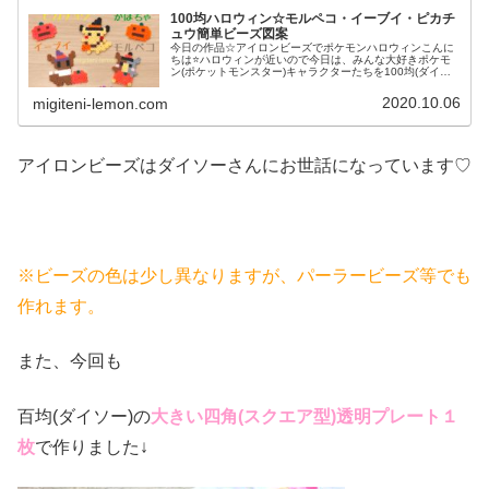
100均ハロウィン☆モルペコ・イーブイ・ピカチ
ュウ簡単ビーズ図案
今日の作品☆アイロンビーズでポケモンハロウィンこんに
ちは⭐ハロウィンが近いので今日は、みんな大好きポケモ
ン(ポケットモンスター)キャラクターたちを100均(ダイソ
ー)アイロンビーズで作ってみました😀今回は、ピカチュ
ウ、イーヴイ、モルペコ、メ...
2020.10.06
migiteni-lemon.com
アイロンビーズはダイソーさんにお世話になっています♡
※ビーズの色は少し異なりますが、パーラービーズ等でも
作れます。
また、今回も
百均(ダイソー)の
大きい四角(スクエア
型)透明プレート１
枚
で作りました↓