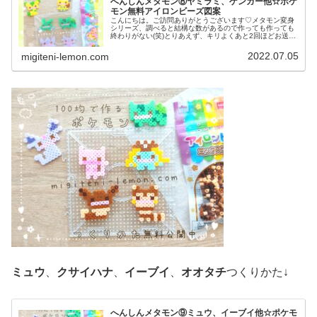
へんしんメタモン⑧ヤミラミ、ゲンガー他☆ポケ
モン無料アイロンビーズ図案
こんにちは。ご訪問ありがとうございます♡メタモン変身
シリーズ、調べると結構な数があるので作っても作っても
終わりがない(笑)とりあえず、キリよくあと2回ほどお送り
します♡では本題へ↓今日の作品☆へんしんメタモン⑧今日
は、メタモンが変身したヤブ...
2022.07.05
migiteni-lemon.com
ミュウ
、
クサイハナ
、
イーブイ
、
オオタチ
つくりかた↓
へんしんメタモン⑨ミュウ、イーブイ他☆ポケモ