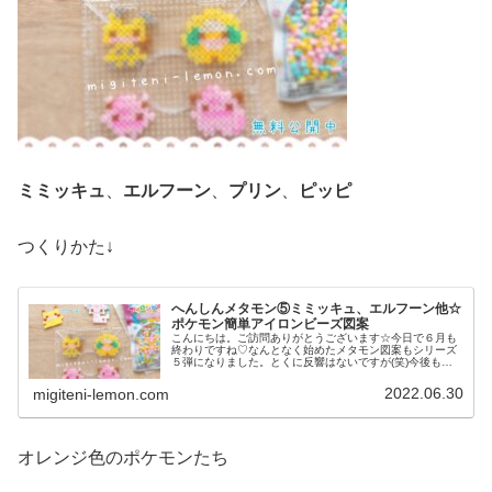
ミミッキュ
、
エルフーン
、
プリン
、
ピッピ
つくりかた↓
へんしんメタモン⑤ミミッキュ、エルフーン他☆
ポケモン簡単アイロンビーズ図案
こんにちは。ご訪問ありがとうございます☆今日で６月も
終わりですね♡なんとなく始めたメタモン図案もシリーズ
５弾になりました。とくに反響はないですが(笑)今後も、
コツコツ作れたらと思います♡では本題へ↓今日の作品☆へ
んしんメタモン⑤今日は、メタ...
2022.06.30
migiteni-lemon.com
オレンジ色のポケモンたち