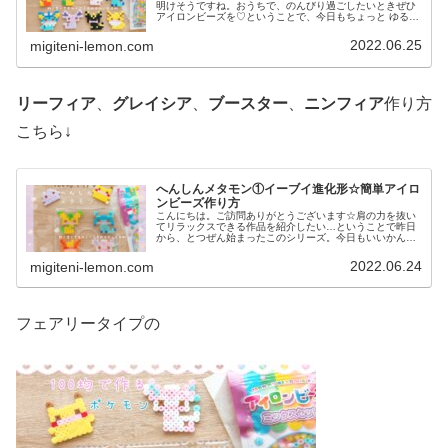
明けそうですね。おうちで、のんびり過ごしたいときぜひ
アイロンビーズを♡ということで、今日もちょっと ゆる〜
いかんじのビーズ図案紹介します♡では本題へ↓今日の作品
☆へんしんメタモン(イーブイ...
2022.06.25
migiteni-lemon.com
リーフィア
、
グレイシア
、
ブースター
、
ニンフィア
作り方
こちら↓
へんしんメタモン①イーブイ進化形☆簡単アイロ
ンビーズ作り方
こんにちは。ご訪問ありがとうございます☆肩の力を抜い
てリラックスできる作品を紹介したい…ということで昨日
から、とつぜん始まったこのシリーズ。今日もいいかんじ
に、ゆるっと、ふわっとかわいい仕上がりです♡では、本
題へ↓今日の作品☆へんしんメタモ...
2022.06.24
migiteni-lemon.com
フェアリータイプの