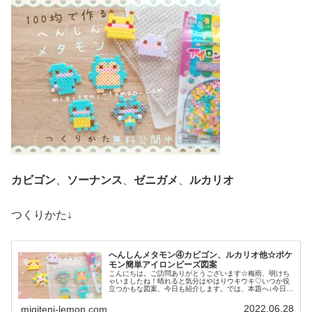
カビゴン
、
ソーナンス
、
ゼニガメ
、
ルカリオ
つくりかた↓
へんしんメタモン④カビゴン、ルカリオ他☆ポケ
モン簡単アイロンビーズ図案
こんにちは。ご訪問ありがとうございます☆梅雨、明けち
ゃいましたね！晴れると気分はやはりウキウキ♡いつか役
立つかもな図案、今日も紹介します。では、本題へ↓今日の
作品☆へんしんメタモン④今日は、へんしんメタモンのシ
リーズからカビゴン、ソーナンス...
2022.06.28
migiteni-lemon.com