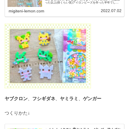
った以上(倍くらい笑)アイロンビーズを作った半年でし
た。残り半年もよろしくおねがいします！では、本題へ↓今
日の作品☆へんしんメタモン⑥今...
2022.07.02
migiteni-lemon.com
ヤブクロン
、
フシギダネ
、
ヤミラミ
、
ゲンガー
つくりかた↓