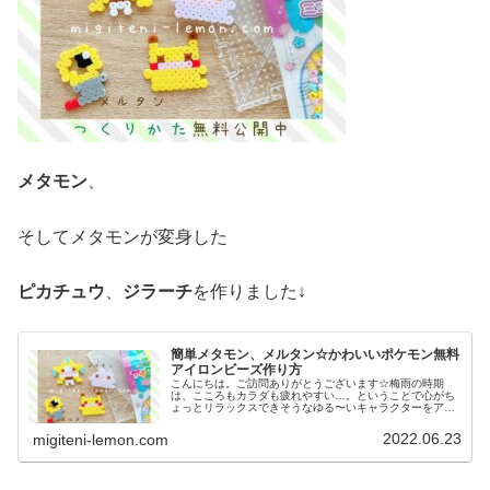
メタモン
、
そしてメタモンが変身した
ピカチュウ
、
ジラーチ
を作りました↓
簡単メタモン、メルタン☆かわいいポケモン無料
アイロンビーズ作り方
こんにちは。ご訪問ありがとうございます☆梅雨の時期
は、こころもカラダも疲れやすい…。ということで心がち
ょっとリラックスできそうなゆる〜いキャラクターをアイ
ロンビーズで作りました♡週末まで、このテイストでいく
かもです。では本題へ↓今日の作品☆...
2022.06.23
migiteni-lemon.com