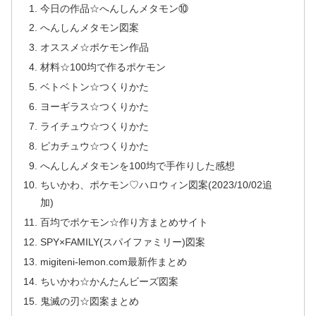
今日の作品☆へんしんメタモン⑩
へんしんメタモン図案
オススメ☆ポケモン作品
材料☆100均で作るポケモン
ベトベトン☆つくりかた
ヨーギラス☆つくりかた
ライチュウ☆つくりかた
ピカチュウ☆つくりかた
へんしんメタモンを100均で手作りした感想
ちいかわ、ポケモン♡ハロウィン図案(2023/10/02追
加)
百均でポケモン☆作り方まとめサイト
SPY×FAMILY(スパイファミリー)図案
migiteni-lemon.com最新作まとめ
ちいかわ☆かんたんビーズ図案
鬼滅の刃☆図案まとめ