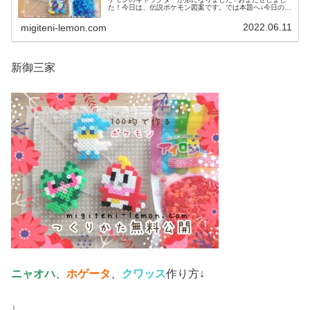
た！今日は、伝説ポケモン図案です。では本題へ↓今日の作
品☆コライドン、ミライドン昨日は、ヒスイ地方にも登場
する幻ポケモンシェイミのランド...
2022.06.11
migiteni-lemon.com
新御三家
ニャオハ
、
ホゲータ
、
クワッス
作り方↓
↓