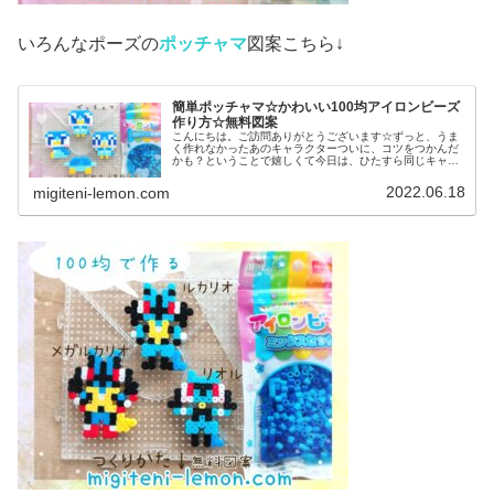
いろんなポーズの
ポッチャマ
図案こちら↓
簡単ポッチャマ☆かわいい100均アイロンビーズ
作り方☆無料図案
こんにちは。ご訪問ありがとうございます☆ずっと、うま
く作れなかったあのキャラクターついに、コツをつかんだ
かも？ということで嬉しくて今日は、ひたすら同じキャラ
作ってみました♡では本題へ↓今日の作品☆ポッチャマ昨日
は、アニポケ(アニメ「ポケット...
2022.06.18
migiteni-lemon.com