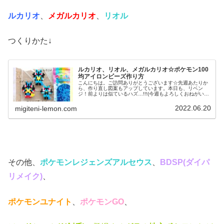
ルカリオ
、
メガルカリオ
、
リオル
つくりかた↓
ルカリオ、リオル、メガルカリオ☆ポケモン100
均アイロンビーズ作り方
こんにちは。ご訪問ありがとうございます☆先週あたりか
ら、作り直し図案もアップしています。本日も、リベン
ジ！前よりは似ているハズ…!!!(今週もよろしくおねがいし
ます♡)では本題へ↓今日の作品☆リオル進化形昨日は、キ
ノコに似たポケモンネマシュ...
2022.06.20
migiteni-lemon.com
その他、
ポケモンレジェンズアルセウス
、
BDSP(ダイパ
リメイク)
、
ポケモンユナイト
、
ポケモンGO
、