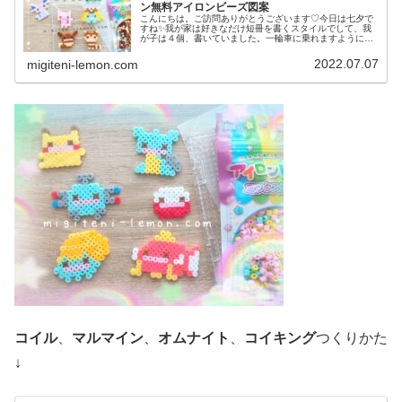
ン無料アイロンビーズ図案
こんにちは。ご訪問ありがとうございます♡今日は七夕で
すね✨我が家は好きなだけ短冊を書くスタイルでして、我
が子は４個、書いていました。一輪車に乗れますように✨
などなど、ちょっと小学生っぽいお願い事にホッコリしま
した♡みなさまの願いも、叶います...
2022.07.07
migiteni-lemon.com
コイル
、
マルマイン
、
オムナイト
、
コイキング
つくりかた
↓