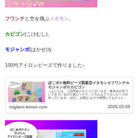
フワンテ
と空を飛ぶ
メタモン
、
カビゴン
(こけむし)、
モジャンボ
(はかせ)を
100均アイロンビーズで作りました↓
ぽこポケ無料ビーズ図案②メタモン☆フワンテ☆
モジャンボ☆カビゴン
こんにちは。ご訪問ありがとうございます。春休みが近づ
いてきているので急ピッチで、いろんなアイロンビーズを
作っています。(ぜひ、お暇な おウチ時間にでもチャレン
ジしてみてください♡)今日は、引き続き「ぽこポケ」図案
です。前回、紹介したのはコチ...
2026.03.09
migiteni-lemon.com