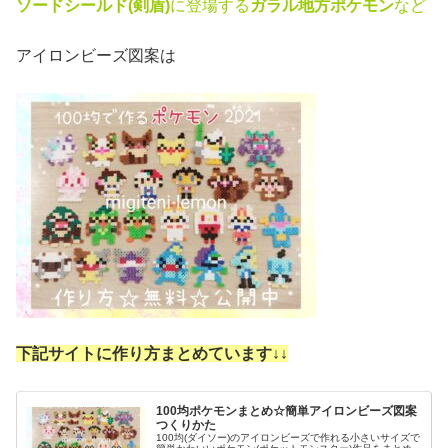
ソードシールド(剣盾)
に登場する
ガラル地方ポケモン
など
アイロンビーズ図案は
下記サイトに作り方まとめています↓
↓
100均ポケモンまとめ☆簡単アイロンビーズ図案
つくりかた
100均(ダイソー)のアイロンビーズで作れる小さいサイズで