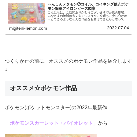
へんしんメタモン⑦コイル、コイキング他☆ポケ
モン簡単アイロンビーズ図案
こんにちは。ご訪問ありがとうございます♡台風の影響、
みなさまの地域は大丈夫でしょうか。今週も、少し心がホ
ッとできるようなそんな作品をお届けできたらと思ってい
ます。無理せず、お互い元気に週末まで過ごせますように
✨では本題へ↓今日の作品☆へんし...
2022.07.04
migiteni-lemon.com
つくりかたの前に、オススメのポケモン作品を紹介します
↓
オススメ☆ポケモン作品
ポケモン(ポケットモンスター)の2022年最新作
「
ポケモンスカーレット・バイオレット
」
から