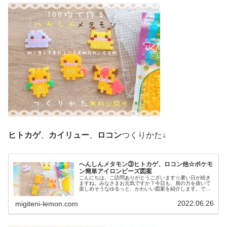
ヒトカゲ
、
カイリュー
、
ロコン
つくりかた↓
へんしんメタモン③ヒトカゲ、ロコン他☆ポケモ
ン簡単アイロンビーズ図案
こんにちは。ご訪問ありがとうございます☆暑い日が続き
ますね。みなさまお元気ですか？今日も、肩の力を抜いて
楽しめそうなゆるっと、かわいい図案を紹介します。で
は、本題へ↓今日の作品☆へんしんメタモン③前回は、メタ
モンが変身したイーブイの進化形を...
2022.06.26
migiteni-lemon.com