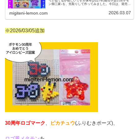
っと似てるか怪しいですが来年(2027年)発売予定のポケモ
ン御三家↓を、先取りして作ってみました。今日は、発売す
るや早くも話題♡新作ゲーム「ぽこポケ」からメインキャ
ラクターたちの図案を紹介...
2026.03.07
migiteni-lemon.com
※2026/03/05追加
30周年ロゴマーク
、
ピカチュウ
(ふりむきポーズ)、
ロゴ風メタモン
を