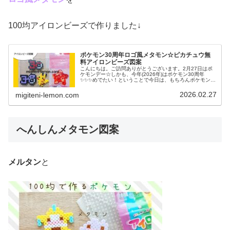
100均アイロンビーズで作りました↓
ポケモン30周年ロゴ風メタモン☆ピカチュウ無
料アイロンビーズ図案
こんにちは。ご訪問ありがとうございます。2月27日はポ
ケモンデー☆しかも、今年(2026年)はポケモン30周年
✨️✨️✨️めでたい！ということで今日は、もちろんポケモン図
案です。よーく見ると、あのポケモンが隠れてる？２種類
の記念ロゴマークと...
2026.02.27
migiteni-lemon.com
へんしんメタモン図案
メルタン
と