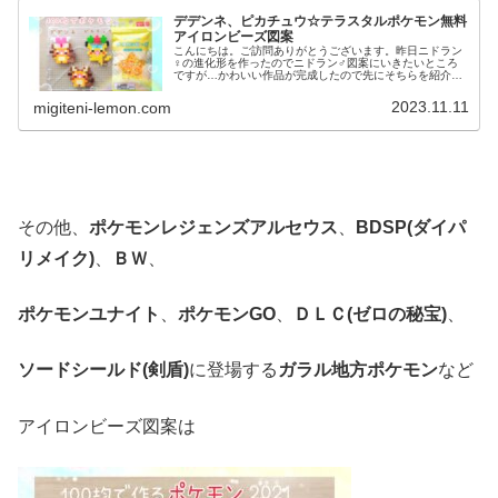
デデンネ、ピカチュウ☆テラスタルポケモン無料
アイロンビーズ図案
こんにちは。ご訪問ありがとうございます。昨日ニドラン
♀の進化形を作ったのでニドラン♂図案にいきたいところ
ですが…かわいい作品が完成したので先にそちらを紹介し
ます！では、本題へ↓今日の作品☆テラスタル☆デデンネ、
ピカチュウ今回は、テラスタルし...
2023.11.11
migiteni-lemon.com
その他、
ポケモンレジェンズアルセウス
、
BDSP(ダイパ
リメイク)
、
ＢＷ
、
ポケモンユナイト
、
ポケモンGO
、
ＤＬＣ(ゼロの秘宝)
、
ソードシールド(剣盾)
に登場する
ガラル地方ポケモン
など
アイロンビーズ図案は