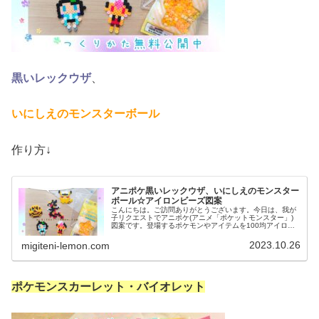
黒いレックウザ
、
いにしえのモンスターボール
作り方↓
アニポケ黒いレックウザ、いにしえのモンスター
ボール☆アイロンビーズ図案
こんにちは。ご訪問ありがとうございます。今日は、我が
子リクエストでアニポケ(アニメ「ポケットモンスター」)
図案です。登場するポケモンやアイテムを100均アイロン
ビーズで作りました☆ぜひセットで作ってみてください。
では、本題へ↓今日の作品☆黒...
2023.10.26
migiteni-lemon.com
ポケモンスカーレット・バイオレット