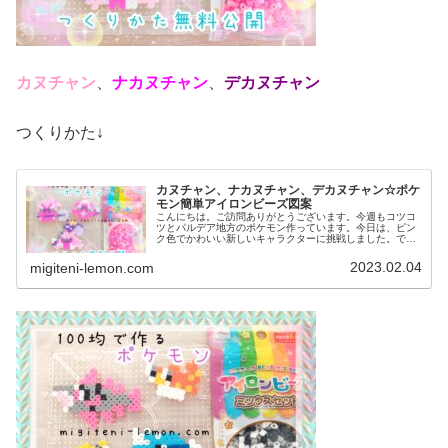
カヌチャン
、
ナカヌチャン
、
デカヌチャン
つくりかた↓
カヌチャン、ナカヌチャン、デカヌチャン☆ポケ
モン簡単アイロンビーズ図案
こんにちは。ご訪問ありがとうございます。今週もコツコ
ツとパルデア地方のポケモン作っています。今日は、ピン
ク色でかわいい新しいキャラクターに挑戦しました。で
は、本題へ↓今日の作品☆カヌチャン進化形今回は、パルデ
ア地方の新しいポケモンカヌチャン...
2023.02.04
migiteni-lemon.com