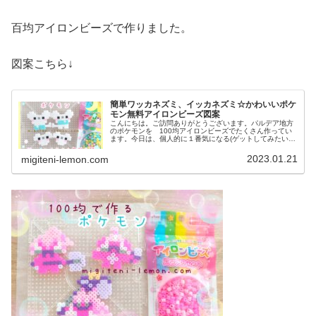
百均アイロンビーズで作りました。
図案こちら↓
簡単ワッカネズミ、イッカネズミ☆かわいいポケ
モン無料アイロンビーズ図案
こんにちは。ご訪問ありがとうございます。パルデア地方
のポケモンを 100均アイロンビーズでたくさん作ってい
ます。今日は、個人的に１番気になる(ゲットしてみたい)
あの、ねずみの一家を図案を紹介します。では、本題へ↓今
日の作品☆ワッカネズミ、イ...
2023.01.21
migiteni-lemon.com