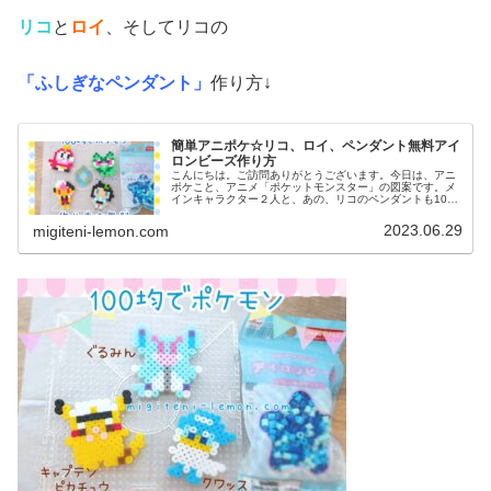
リコ
と
ロイ
、そしてリコの
「ふしぎなペンダント」
作り方↓
簡単アニポケ☆リコ、ロイ、ペンダント無料アイ
ロンビーズ作り方
こんにちは。ご訪問ありがとうございます。今日は、アニ
ポケこと、アニメ「ポケットモンスター」の図案です。メ
インキャラクター２人と、あの、リコのペンダントも100
均アイロンビーズで作ってみました。(ネックレス図案は、
紐を通せば完成です)では、本...
2023.06.29
migiteni-lemon.com