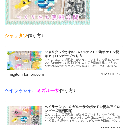
シャリタツ
作り方↓
シャリタツ☆かわいいパルデア100均ポケモン簡
単アイロンビーズ作り方
こんにちは。ご訪問ありがとうございます。今週もパルデ
ア地方のポケモン図案紹介します♡今日は美味しそうで、
かわいいあのキャラクターを作りました。では、本題へ↓今
日の作品☆シャリタツたち今回は、お寿司によく似たパル
デア地方の新しいポケモンシャリ...
2023.01.22
migiteni-lemon.com
ヘイラッシャ
、
ミガルーサ
作り方↓
ヘイラッシャ、ミガルーサ☆ポケモン簡単アイロ
ンビーズ無料図案
こんにちは。ご訪問ありがとうございます。今日２作目も
パルデア地方のポケモンです。１作目はコチラ↓では、本題
へ↓今日の作品☆ヘイラッシャ、ミガルーサ今回は、パルデ
ア地方の新しいポケモンヘイラッシャ、ミガルーサを100
均アイロンビーズで作りまし...