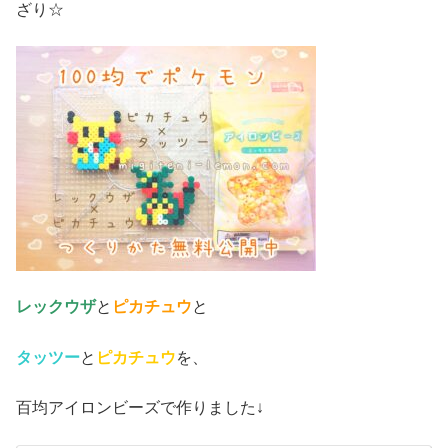
ざり☆
レックウザ
と
ピカチュウ
と
タッツー
と
ピカチュウ
を、
百均アイロンビーズで作りました↓