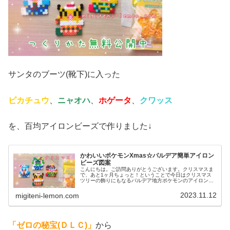
サンタのブーツ(靴下)に入った
ピカチュウ
、
ニャオハ
、
ホゲータ
、
クワッス
を、百均アイロンビーズで作りました↓
かわいいポケモンXmas☆パルデア簡単アイロン
ビーズ図案
こんにちは。ご訪問ありがとうございます。クリスマスま
で、あと1ヶ月ちょっと！ということで今日はクリスマス
ツリーの飾りにもなるパルデア地方ポケモンのアイロンビ
ーズ図案を紹介します。では、本題へ↓今日の作品☆ポケモ
ンXmas2023今日は、クリ...
2023.11.12
migiteni-lemon.com
「ゼロの秘宝(ＤＬＣ)」
から