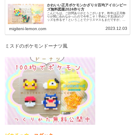
かわいい正月ポケモンかざり☆百均アイロンビー
ズ無料図案2024作り方
こんにちは。ご訪問ありがとうございます。昨年は正月飾
りが間に合わなかったので今年こそ！早めに干支(辰)のグ
ッズを作るぞ！ということでクリスマスもまだですが、来
年(2024年)のお正月飾りを作りました。では、本題へ↓今日
の作品☆ポケモン正月か...
2023.12.03
migiteni-lemon.com
ミスドのポケモンドーナツ風