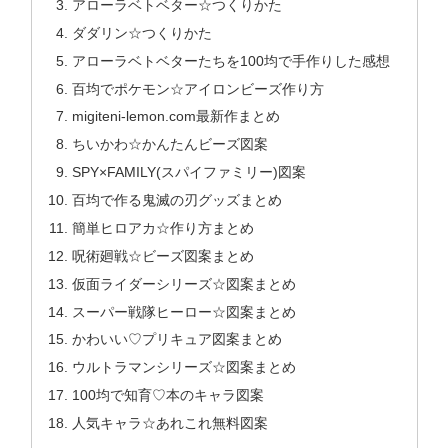
アローラベトベター☆つくりかた
ダダリン☆つくりかた
アローラベトベターたちを100均で手作りした感想
百均でポケモン☆アイロンビーズ作り方
migiteni-lemon.com最新作まとめ
ちいかわ☆かんたんビーズ図案
SPY×FAMILY(スパイファミリー)図案
百均で作る鬼滅の刃グッズまとめ
簡単ヒロアカ☆作り方まとめ
呪術廻戦☆ビーズ図案まとめ
仮面ライダーシリーズ☆図案まとめ
スーパー戦隊ヒーロー☆図案まとめ
かわいい♡プリキュア図案まとめ
ウルトラマンシリーズ☆図案まとめ
100均で知育♡本のキャラ図案
人気キャラ☆あれこれ無料図案