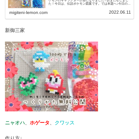
ケモンのキャラクターが形になりました✨おまたせしまし
た！今日は、伝説ポケモン図案です。では本題へ↓今日の作
品☆コライドン、ミライドン昨日は、ヒスイ地方にも登場
する幻ポケモンシェイミのランド...
2022.06.11
migiteni-lemon.com
新御三家
ニャオハ
、
ホゲータ
、
クワッス
作り方↓