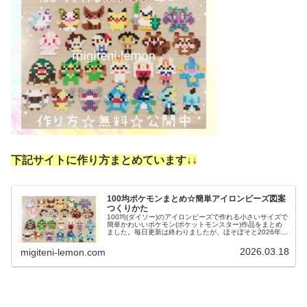
下記サイトに作り方まとめています↓
↓
100均ポケモンまとめ☆簡単アイロンビーズ図案
つくりかた
100均(ダイソー)のアイロンビーズで作れる小さいサイズで
簡単かわいいポケモン(ポケットモンスター)作品をまとめ
ました。毎日更新は終わりましたが、ほそぼそと2026年も
ポケモン作っています♡目指せポケモン全制覇！全て、作
り方(図案)は無料で...
2026.03.18
migiteni-lemon.com