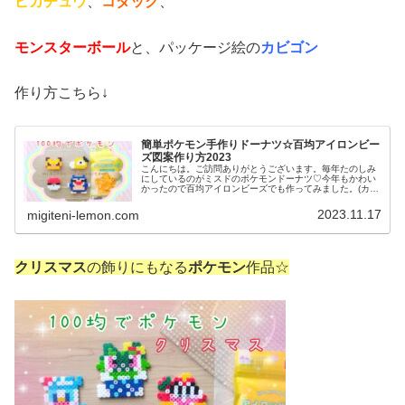
ピカチュウ
、
コダック
、
モンスターボール
と、パッケージ絵の
カビゴン
作り方こちら↓
簡単ポケモン手作りドーナツ☆百均アイロンビー
ズ図案作り方2023
こんにちは。ご訪問ありがとうございます。毎年たのしみ
にしているのがミスドのポケモンドーナツ♡今年もかわい
かったので百均アイロンビーズでも作ってみました。(カビ
ゴンも添えています)では、本題へ↓今日の作品☆ポケモン
ドーナツ今日は、ミスドで現在...
2023.11.17
migiteni-lemon.com
クリスマス
の飾りにもなる
ポケモン
作品☆