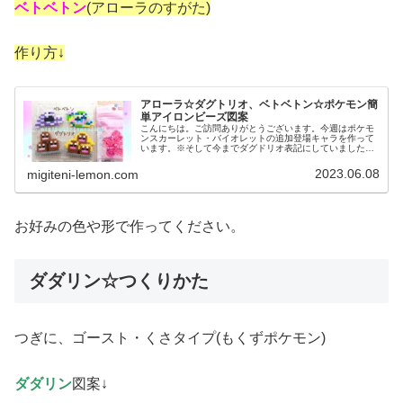
ベトベトン
(アローラのすがた)
作り方↓
アローラ☆ダグトリオ、ベトベトン☆ポケモン簡
単アイロンビーズ図案
こんにちは。ご訪問ありがとうございます。今週はポケモ
ンスカーレット・バイオレットの追加登場キャラを作って
います。※そして今までダグドリオ表記にしていました。
これから訂正していきます。失礼しました。では、本題へ↓
今日の作品☆アローラのダグトリ...
2023.06.08
migiteni-lemon.com
お好みの色や形で作ってください。
ダダリン☆つくりかた
つぎに、ゴースト・くさタイプ(もくずポケモン)
ダダリン
図案↓