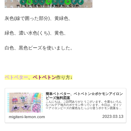
灰色(線で囲った部分)、黄緑色、
緑色、濃い水色(くち)、黄色、
白色、黒色ビーズを使いました。
ベトベター
、
ベトベトン
作り方↓
簡単ベトベター、ベトベトン☆ポケモンアイロン
ビーズ無料図案
こんにちは。ご訪問ありがとうございます。今週もいろん
なパルデア地方のポケモン作っています。今日は、ダイソ
ーアイロンビーズの紫色をたっぷり使うポケモン図案を紹
介します。では、本題へ↓今日の作品☆ベトベター、ベトベ
トン今回は、パルデア地方のポケ...
2023.03.13
migiteni-lemon.com