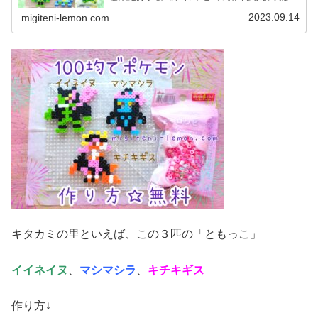
作れる、小さめなサイズです。では、本題へ↓今日の作品☆
オーガポン、テラパゴス今回は、...
2023.09.14
migiteni-lemon.com
キタカミの里といえば、この３匹の「ともっこ」
イイネイヌ
、
マシマシラ
、
キチキギス
作り方↓