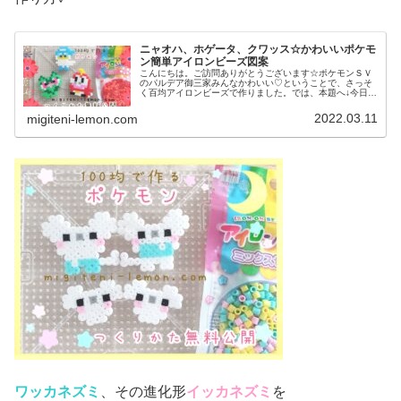
ニャオハ、ホゲータ、クワッス☆かわいいポケモ
ン簡単アイロンビーズ図案
こんにちは。ご訪問ありがとうございます☆ポケモンＳＶ
のパルデア御三家みんなかわいい♡ということで、さっそ
く百均アイロンビーズで作りました。では、本題へ↓今日の
作品☆ニャオハ、ホゲータ、クワッス昨日は、ドラゴンポ
ケモンのミニリュウ、ハクリュー...
2022.03.11
migiteni-lemon.com
ワッカネズミ
、その進化形
イッカネズミ
を