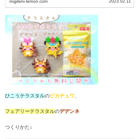
2023.02.11
migiteni-lemon.com
ひこうテラスタル
の
ピカチュウ
、
フェアリーテラスタル
の
デデンネ
つくりかた↓