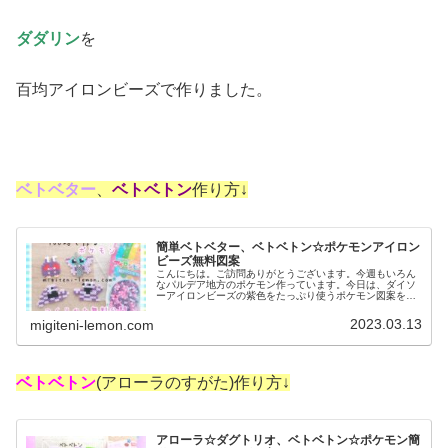
ダダリン
を
百均アイロンビーズで作りました。
ベトベター
、
ベトベトン
作り方↓
簡単ベトベター、ベトベトン☆ポケモンアイロン
ビーズ無料図案
こんにちは。ご訪問ありがとうございます。今週もいろん
なパルデア地方のポケモン作っています。今日は、ダイソ
ーアイロンビーズの紫色をたっぷり使うポケモン図案を紹
介します。では、本題へ↓今日の作品☆ベトベター、ベトベ
トン今回は、パルデア地方のポケ...
2023.03.13
migiteni-lemon.com
ベトベトン
(アローラのすがた)作り方↓
アローラ☆ダグトリオ、ベトベトン☆ポケモン簡