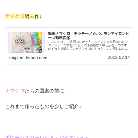
ナマケロ
過去作
↓
簡単ナマケロ、チラチーノ☆ポケモンアイロンビ
ーズ無料図案
こんにちは。ご訪問ありがとうございます☆今日はバレン
タインデーですね✨✨とくに季節感なく申し訳ないのです
がずっと挑戦していたナマケロがやっと、いい感じに仕上
がったので✨✨さっそく作り方を紹介します♡今日の作品
☆ナマケロ、チラチーノ☆百均ビー...
2022.02.14
migiteni-lemon.com
ナマケロ
たちの図案の前に…
これまで作ったものを少しご紹介↓
ポケモンスカーレット・バイオレット