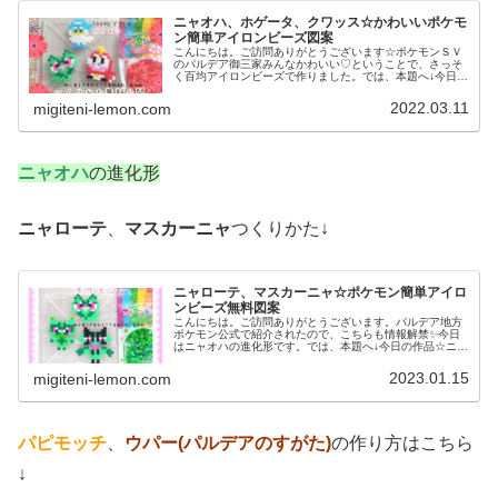
ニャオハ、ホゲータ、クワッス☆かわいいポケモ
ン簡単アイロンビーズ図案
こんにちは。ご訪問ありがとうございます☆ポケモンＳＶ
のパルデア御三家みんなかわいい♡ということで、さっそ
く百均アイロンビーズで作りました。では、本題へ↓今日の
作品☆ニャオハ、ホゲータ、クワッス昨日は、ドラゴンポ
ケモンのミニリュウ、ハクリュー...
2022.03.11
migiteni-lemon.com
ニャオハ
の進化形
ニャローテ
、
マスカーニャ
つくりかた↓
ニャローテ、マスカーニャ☆ポケモン簡単アイロ
ンビーズ無料図案
こんにちは。ご訪問ありがとうございます。パルデア地方
ポケモン公式で紹介されたので、こちらも情報解禁✨今日
はニャオハの進化形です。では、本題へ↓今日の作品☆ニャ
オハ進化形今回は、ポケモンＳＶの御三家ニャオハの進化
形ニャローテ、マスカーニャを1...
2023.01.15
migiteni-lemon.com
パピモッチ
、
ウパー(パルデアのすがた)
の作り方はこちら
↓