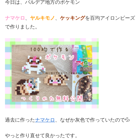
今日は、パルデア地方のポケモン
ナマケロ
、
ヤルキモノ
、
ケッキング
を百均アイロンビーズ
で作りました。
過去に作った
ナマケロ
、なぜか灰色で作っていたので💦
やっと作り直せて良かったです。