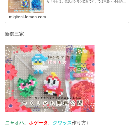
た！今日は、伝説ポケモン図案です。では本題へ↓今日の作
品☆コライドン、ミライドン昨日は、ヒスイ地方にも登場
する幻ポケモンシェイミのランド...
migiteni-lemon.com
新御三家
ニャオハ
、
ホゲータ
、
クワッス
作り方↓