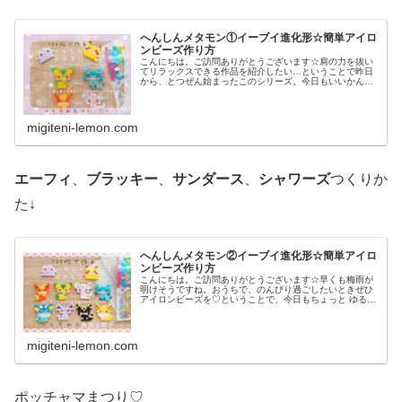
へんしんメタモン①イーブイ進化形☆簡単アイロ
ンビーズ作り方
こんにちは。ご訪問ありがとうございます☆肩の力を抜い
てリラックスできる作品を紹介したい…ということで昨日
から、とつぜん始まったこのシリーズ。今日もいいかんじ
に、ゆるっと、ふわっとかわいい仕上がりです♡では、本
題へ↓今日の作品☆へんしんメタモ...
migiteni-lemon.com
エーフィ
、
ブラッキー
、
サンダース
、
シャワーズ
つくりか
た↓
へんしんメタモン②イーブイ進化形☆簡単アイロ
ンビーズ作り方
こんにちは。ご訪問ありがとうございます☆早くも梅雨が
明けそうですね。おうちで、のんびり過ごしたいときぜひ
アイロンビーズを♡ということで、今日もちょっと ゆる〜
いかんじのビーズ図案紹介します♡では本題へ↓今日の作品
☆へんしんメタモン(イーブイ...
migiteni-lemon.com
ポッチャマまつり♡