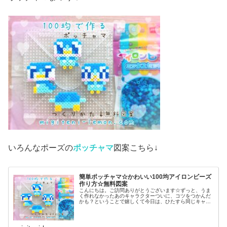
いろんなポーズの
ポッチャマ
図案こちら↓
簡単ポッチャマ☆かわいい100均アイロンビーズ
作り方☆無料図案
こんにちは。ご訪問ありがとうございます☆ずっと、うま
く作れなかったあのキャラクターついに、コツをつかんだ
かも？ということで嬉しくて今日は、ひたすら同じキャラ
作ってみました♡では本題へ↓今日の作品☆ポッチャマ昨日
は、アニポケ(アニメ「ポケット...