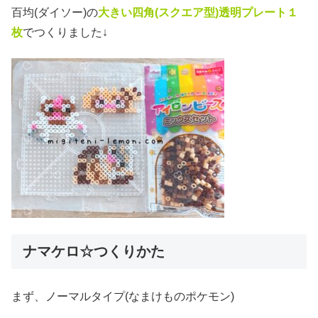
百均(ダイソー)の
大きい四角(スクエア
型)透明プレート１
枚
でつくりました↓
ナマケロ☆つくりかた
まず、ノーマルタイプ(なまけものポケモン)