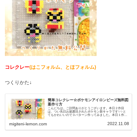
コレクレー
(はこフォルム、とほフォルム)
つくりかた↓
簡単コレクレー☆ポケモンアイロンビーズ無料図
案作り方
こんにちは。ご訪問ありがとうございます。本日２作目
は、つい先日お披露目されたポケモン新キャラです✨✨と
てもかわいいので３パターン作ってみました。本日１作目
はコチラ↓では、本題へ↓今日の作品☆コレクレー今日は、
ゴーストタイプの新しいポケモンコ...
2022.11.08
migiteni-lemon.com