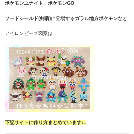
ポケモンユナイト
、
ポケモンGO
、
ソードシールド(剣盾)
に登場する
ガラル地方ポケモン
など
アイロンビーズ図案は
下記サイトに作り方まとめています↓
↓