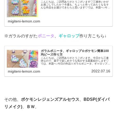
こんにちは。ご訪問ありがとうございます♡三連休いかが
お過ごしでしたか？今週も、ちょっと作ってみたくなるそ
んな作品をお届けできたらと思います♡では、本題へ↓今日
の作品☆ポニータ、ギャロップ昨日は、ポケふた(ポケモン
マンホール)のデザインからヤ...
migiteni-lemon.com
※ガラルのすがた
ポニータ
、
ギャロップ
作り方こちら↓
ガラルポニータ、ギャロップ☆ポケモン簡単100
均ビーズ作り方
こんにちは。ご訪問ありがとうございます。今日から三連
休なので、親子で楽しめそうな気がする図案紹介します♡
では、本題へ↓今日の作品☆ガラルポニータ、ギャロップ前
回は、伝説ポケモンレシラム、ゼクロムを百均アイロンビ
ーズで作りました↓今日は、ガラ...
2022.07.16
migiteni-lemon.com
その他、
ポケモンレジェンズアルセウス
、
BDSP(ダイパ
リメイク)
、
ＢＷ
、