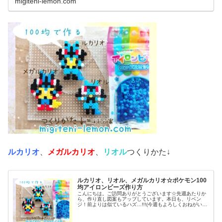
migiteni-lemon.com
ルカリオ
、
メガルカリオ
、
リオル
つくりかた↓
ルカリオ、リオル、メガルカリオ☆ポケモン100
均アイロンビーズ作り方
こんにちは。ご訪問ありがとうございます☆先週あたりか
ら、作り直し図案もアップしています。本日も、リベン
ジ！前よりは似ているハズ…!!!(今週もよろしくおねがいし
ます♡)では本題へ↓今日の作品☆リオル進化形昨日は、キ
ノコに似たポケモンネマシュ...