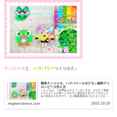
ナンジャモ
と、
ハラバリー
つくりかた↓
簡単ナンジャモ、ハラバリー☆ポケモン無料アイ
ロンビーズ作り方
こんにちは。ご訪問ありがとうございます。また久々更新
になりましたが徐々にポケモン発売日に近づいてきました
ね✨気合を入れすぎて、少し難易度高めになりましたがぜ
ひ作ってみてください♡では、本題へ↓今日の作品☆ナンジ
ャモ、ハラバリー今日は、ポケモ...
2022.10.20
migiteni-lemon.com