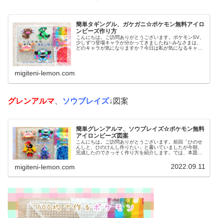
簡単タギングル、ガケガニ☆ポケモン無料アイロ
ンビーズ作り方
こんにちは。ご訪問ありがとうございます。ポケモンSV、
少しずつ登場キャラが分かってきましたね✨みなさまは、
どのキャラが気になりますか？今日は私が気になるキャラ
を、アイロンビーズで作ってみました。では、本題へ↓今日
の作品☆タギングル、ガケガニ...
migiteni-lemon.com
グレンアルマ
、
ソウブレイズ
↓図案
簡単グレンアルマ、ソウブレイズ☆ポケモン無料
アイロンビーズ図案
こんにちは。ご訪問ありがとうございます。前回「ひのせ
んしと、ひのけんし作りたい」と書いていましたが今朝、
完成したのでさっそく作り方を紹介します。では、本題へ↓
今日の作品☆グレンアルマ、ソウブレイズ今日は、ポケモ
ン(ポケットモンスター)の20...
2022.09.11
migiteni-lemon.com