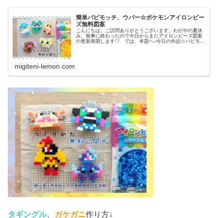
簡単パピモッチ、ウパー☆ポケモンアイロンビー
ズ無料図案
こんにちは。ご訪問ありがとうございます。わがやの夏休
み、無事に終わったので今日からまたアイロンビーズ図案
の更新再開します♡ では、本題へ↓今日の作品☆パピモッ
チ、ウパー前回、ドラゴンタイプのポケモンウオノラゴ
ン、カジッチュを100均アイロン...
migiteni-lemon.com
タギングル
、
ガケガニ
作り方↓