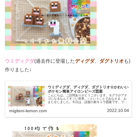
ウミディグダ
(過去作に登場した
ディグダ
、
ダグトリオ
も)
作りました↓
ウミディグダ、ディグダ、ダグトリオ☆かわいい
ポケモン簡単アイロンビーズ図案
こんにちは。ご訪問ありがとうございます。モグラがアナ
ゴになるなんてすごい世界…✨ということでみなさま、お
またせしました。今日は、話題の新キャラ図案です。で
は、本題へ↓今日の作品☆ウミディグダたちポケモン(ポケ
ットモンスター)の2022年最新...
2022.10.04
migiteni-lemon.com