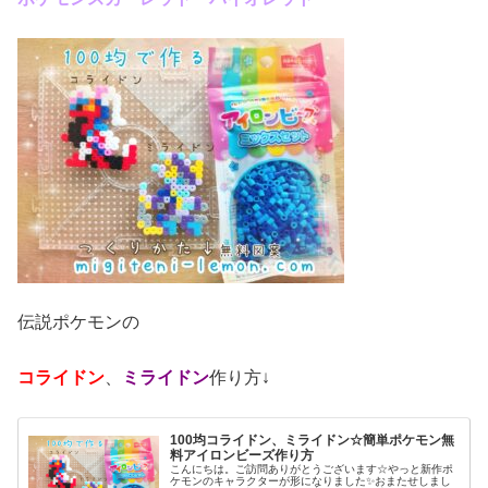
伝説ポケモンの
コライドン
、
ミライドン
作り方↓
100均コライドン、ミライドン☆簡単ポケモン無
料アイロンビーズ作り方
こんにちは。ご訪問ありがとうございます☆やっと新作ポ
ケモンのキャラクターが形になりました✨おまたせしまし