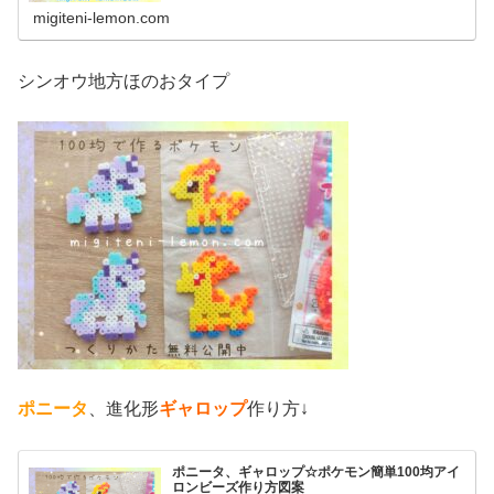
migiteni-lemon.com
シンオウ地方ほのおタイプ
ポニータ
、進化形
ギャロップ
作り方↓
ポニータ、ギャロップ☆ポケモン簡単100均アイ
ロンビーズ作り方図案