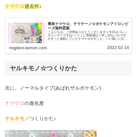
ナマケロ
過去作↓
簡単ナマケロ、チラチーノ☆ポケモンアイロンビ
ーズ無料図案
こんにちは。ご訪問ありがとうございます☆今日はバレン
タインデーですね✨✨とくに季節感なく申し訳ないのです
がずっと挑戦していたナマケロがやっと、いい感じに仕上
がったので✨✨さっそく作り方を紹介します♡今日の作品
☆ナマケロ、チラチーノ☆百均ビー...
2022.02.14
migiteni-lemon.com
ヤルキモノ☆つくりかた
次に、ノーマルタイプ(あばれザルポケモン)
ナマケロ
の進化形
ヤルキモノ
つくりかた↓