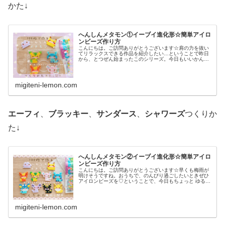
かた↓
へんしんメタモン①イーブイ進化形☆簡単アイロ
ンビーズ作り方
こんにちは。ご訪問ありがとうございます☆肩の力を抜い
てリラックスできる作品を紹介したい…ということで昨日
から、とつぜん始まったこのシリーズ。今日もいいかんじ
に、ゆるっと、ふわっとかわいい仕上がりです♡では、本
題へ↓今日の作品☆へんしんメタモ...
migiteni-lemon.com
エーフィ
、
ブラッキー
、
サンダース
、
シャワーズ
つくりか
た↓
へんしんメタモン②イーブイ進化形☆簡単アイロ
ンビーズ作り方
こんにちは。ご訪問ありがとうございます☆早くも梅雨が
明けそうですね。おうちで、のんびり過ごしたいときぜひ
アイロンビーズを♡ということで、今日もちょっと ゆる〜
いかんじのビーズ図案紹介します♡では本題へ↓今日の作品
☆へんしんメタモン(イーブイ...
migiteni-lemon.com