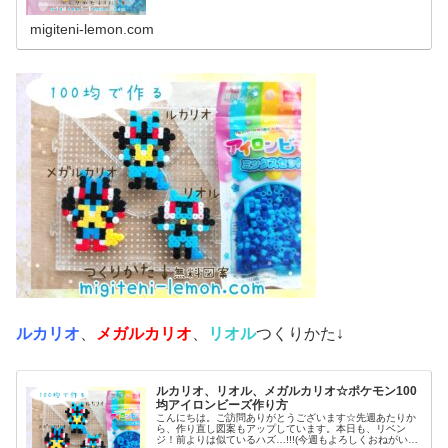
migiteni-lemon.com
ルカリオ
、
メガルカリオ
、
リオル
つくりかた↓
ルカリオ、リオル、メガルカリオ☆ポケモン100
均アイロンビーズ作り方
こんにちは。ご訪問ありがとうございます☆先週あたりか
ら、作り直し図案もアップしています。本日も、リベン
ジ！前よりは似ているハズ…!!!(今週もよろしくおねがいし