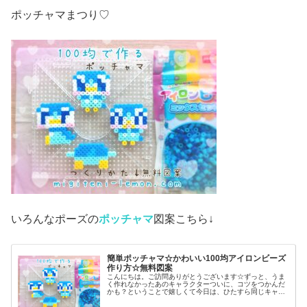
ポッチャマまつり♡
いろんなポーズの
ポッチャマ
図案こちら↓
簡単ポッチャマ☆かわいい100均アイロンビーズ
作り方☆無料図案
こんにちは。ご訪問ありがとうございます☆ずっと、うま
く作れなかったあのキャラクターついに、コツをつかんだ
かも？ということで嬉しくて今日は、ひたすら同じキャラ
作ってみました♡では本題へ↓今日の作品☆ポッチャマ昨日
は、アニポケ(アニメ「ポケット...