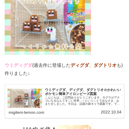
ウミディグダ
(過去作に登場した
ディグダ
、
ダグトリオ
も)
作りました↓
ウミディグダ、ディグダ、ダグトリオ☆かわいい
ポケモン簡単アイロンビーズ図案
こんにちは。ご訪問ありがとうございます。モグラがアナ
ゴになるなんてすごい世界…✨ということでみなさま、お
またせしました。今日は、話題の新キャラ図案です。で
は、本題へ↓今日の作品☆ウミディグダたちポケモン(ポケ
ットモンスター)の2022年最新...
2022.10.04
migiteni-lemon.com