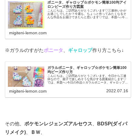
ポニータ、ギャロップ☆ポケモン簡単100均アイ
ロンビーズ作り方図案
こんにちは。ご訪問ありがとうございます♡三連休いかが
お過ごしでしたか？今週も、ちょっと作ってみたくなるそ
んな作品をお届けできたらと思います♡では、本題へ↓今日
の作品☆ポニータ、ギャロップ昨日は、ポケふた(ポケモン
マンホール)のデザインからヤ...
migiteni-lemon.com
※ガラルのすがた
ポニータ
、
ギャロップ
作り方こちら↓
ガラルポニータ、ギャロップ☆ポケモン簡単100
均ビーズ作り方
こんにちは。ご訪問ありがとうございます。今日から三連
休なので、親子で楽しめそうな気がする図案紹介します♡
では、本題へ↓今日の作品☆ガラルポニータ、ギャロップ前
回は、伝説ポケモンレシラム、ゼクロムを百均アイロンビ
ーズで作りました↓今日は、ガラ...
2022.07.16
migiteni-lemon.com
その他、
ポケモンレジェンズアルセウス
、
BDSP(ダイパ
リメイク)
、
ＢＷ
、