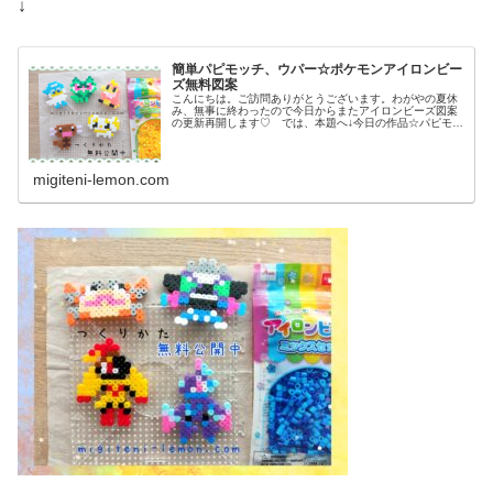
↓
簡単パピモッチ、ウパー☆ポケモンアイロンビー
ズ無料図案
こんにちは。ご訪問ありがとうございます。わがやの夏休
み、無事に終わったので今日からまたアイロンビーズ図案
の更新再開します♡ では、本題へ↓今日の作品☆パピモッ
チ、ウパー前回、ドラゴンタイプのポケモンウオノラゴ
ン、カジッチュを100均アイロン...
migiteni-lemon.com