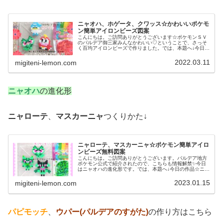
ニャオハ、ホゲータ、クワッス☆かわいいポケモ
ン簡単アイロンビーズ図案
こんにちは。ご訪問ありがとうございます☆ポケモンＳＶ
のパルデア御三家みんなかわいい♡ということで、さっそ
く百均アイロンビーズで作りました。では、本題へ↓今日の
作品☆ニャオハ、ホゲータ、クワッス昨日は、ドラゴンポ
ケモンのミニリュウ、ハクリュー...
2022.03.11
migiteni-lemon.com
ニャオハ
の進化形
ニャローテ
、
マスカーニャ
つくりかた↓
ニャローテ、マスカーニャ☆ポケモン簡単アイロ
ンビーズ無料図案
こんにちは。ご訪問ありがとうございます。パルデア地方
ポケモン公式で紹介されたので、こちらも情報解禁✨今日
はニャオハの進化形です。では、本題へ↓今日の作品☆ニャ
オハ進化形今回は、ポケモンＳＶの御三家ニャオハの進化
形ニャローテ、マスカーニャを1...
2023.01.15
migiteni-lemon.com
パピモッチ
、
ウパー(パルデアのすがた)
の作り方はこちら