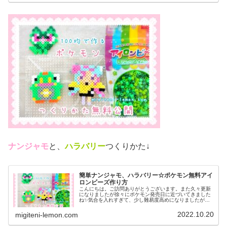
ナンジャモ
と、
ハラバリー
つくりかた↓
簡単ナンジャモ、ハラバリー☆ポケモン無料アイ
ロンビーズ作り方
こんにちは。ご訪問ありがとうございます。また久々更新
になりましたが徐々にポケモン発売日に近づいてきました
ね✨気合を入れすぎて、少し難易度高めになりましたがぜ
ひ作ってみてください♡では、本題へ↓今日の作品☆ナンジ
ャモ、ハラバリー今日は、ポケモ...
2022.10.20
migiteni-lemon.com