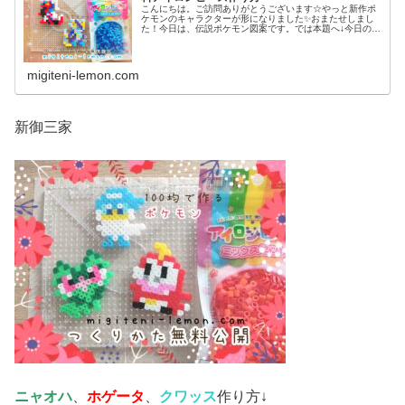
こんにちは。ご訪問ありがとうございます☆やっと新作ポ
ケモンのキャラクターが形になりました✨おまたせしまし
た！今日は、伝説ポケモン図案です。では本題へ↓今日の作
品☆コライドン、ミライドン昨日は、ヒスイ地方にも登場
する幻ポケモンシェイミのランド...
migiteni-lemon.com
新御三家
ニャオハ
、
ホゲータ
、
クワッス
作り方↓