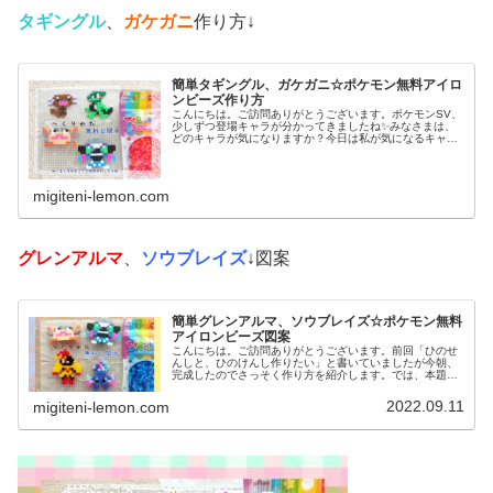
タギングル
、
ガケガニ
作り方↓
簡単タギングル、ガケガニ☆ポケモン無料アイロ
ンビーズ作り方
こんにちは。ご訪問ありがとうございます。ポケモンSV、
少しずつ登場キャラが分かってきましたね✨みなさまは、
どのキャラが気になりますか？今日は私が気になるキャラ
を、アイロンビーズで作ってみました。では、本題へ↓今日
の作品☆タギングル、ガケガニ...
migiteni-lemon.com
グレンアルマ
、
ソウブレイズ
↓図案
簡単グレンアルマ、ソウブレイズ☆ポケモン無料
アイロンビーズ図案
こんにちは。ご訪問ありがとうございます。前回「ひのせ
んしと、ひのけんし作りたい」と書いていましたが今朝、
完成したのでさっそく作り方を紹介します。では、本題へ↓
今日の作品☆グレンアルマ、ソウブレイズ今日は、ポケモ
ン(ポケットモンスター)の20...
2022.09.11
migiteni-lemon.com