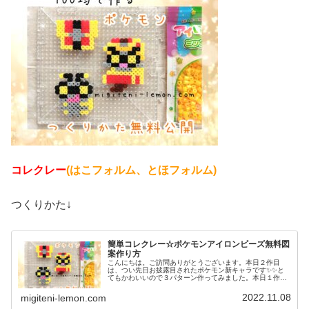
コレクレー
(はこフォルム、とほフォルム)
つくりかた↓
簡単コレクレー☆ポケモンアイロンビーズ無料図
案作り方
こんにちは。ご訪問ありがとうございます。本日２作目
は、つい先日お披露目されたポケモン新キャラです✨✨と
てもかわいいので３パターン作ってみました。本日１作目
はコチラ↓では、本題へ↓今日の作品☆コレクレー今日は、
ゴーストタイプの新しいポケモンコ...
2022.11.08
migiteni-lemon.com