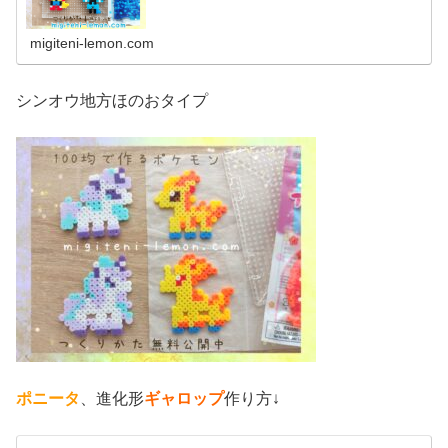
ます♡)では本題へ↓今日の作品☆リオル進化形昨日は、キ
ノコに似たポケモンネマシュ...
migiteni-lemon.com
シンオウ地方ほのおタイプ
ポニータ
、進化形
ギャロップ
作り方↓