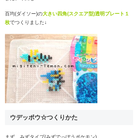
百均(ダイソー)の
大きい四角(スクエア
型)透明プレート１
枚
でつくりました↓
ウデッポウ☆つくりかた
まず、みずタイプ(みずでっぽうポケモン)