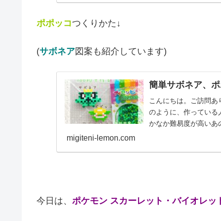
ポポッコ
つくりかた↓
(
サボネア
図案も紹介しています)
簡単サボネア、ポ
こんにちは。ご訪問あ
のように、作っている
かなか難易度が高いあ
す。では本題へ↓今日の.
migiteni-lemon.com
今日は、
ポケモン スカーレット・バイオレッ