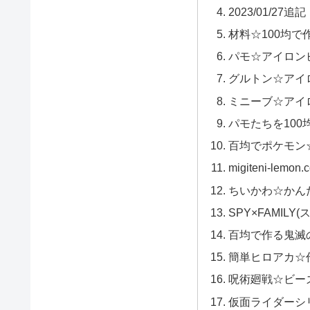
2023/01/27追記
材料☆100均で
パモ☆アイロン
グルトン☆アイ
ミニーブ☆アイ
パモたちを10
百均でポケモン
migiteni-lem
ちいかわ☆かん
SPY×FAMIL
百均で作る鬼滅
簡単ヒロアカ☆
呪術廻戦☆ビー
仮面ライダーシ