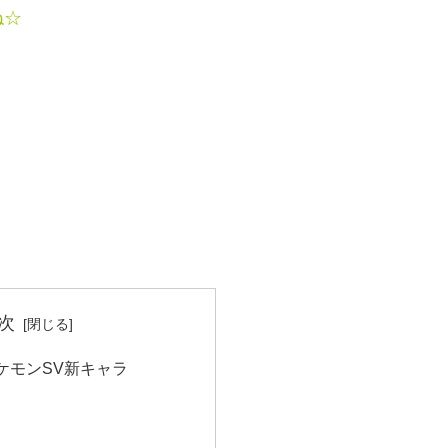
ね☆
次
ケモンSV新キャラ