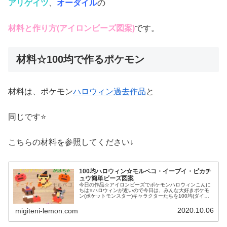
アリゲイツ
、
オーダイル
の
材料と作り方(アイロンビーズ図案)
です。
材料☆100均で作るポケモン
材料は、ポケモン
ハロウィン過去作品
と
同じです⭐
こちらの材料を参照してください↓
100均ハロウィン☆モルペコ・イーブイ・ピカチ
ュウ簡単ビーズ図案
今日の作品☆アイロンビーズでポケモンハロウィンこんに
ちは⭐ハロウィンが近いので今日は、みんな大好きポケモ
ン(ポケットモンスター)キャラクターたちを100均(ダイソ
ー)アイロンビーズで作ってみました😀今回は、ピカチュ
ウ、イーヴイ、モルペコ、メ...
2020.10.06
migiteni-lemon.com