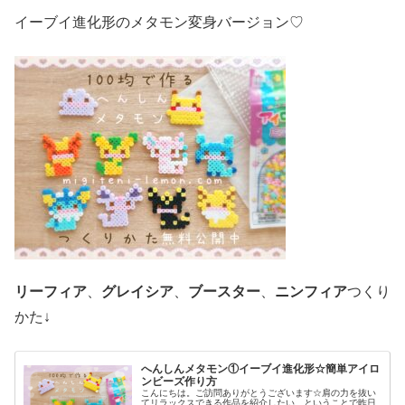
イーブイ進化形のメタモン変身バージョン♡
リーフィア
、
グレイシア
、
ブースター
、
ニンフィア
つくり
かた↓
へんしんメタモン①イーブイ進化形☆簡単アイロ
ンビーズ作り方
こんにちは。ご訪問ありがとうございます☆肩の力を抜い
てリラックスできる作品を紹介したい…ということで昨日