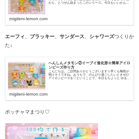
から、とつぜん始まったこのシリーズ。今日もいいかんじ
に、ゆるっと、ふわっとかわいい仕上がりです♡では、本
題へ↓今日の作品☆へんしんメタモ...
migiteni-lemon.com
エーフィ
、
ブラッキー
、
サンダース
、
シャワーズ
つくりか
た↓
へんしんメタモン②イーブイ進化形☆簡単アイロ
ンビーズ作り方
こんにちは。ご訪問ありがとうございます☆早くも梅雨が
明けそうですね。おうちで、のんびり過ごしたいときぜひ
アイロンビーズを♡ということで、今日もちょっと ゆる〜
いかんじのビーズ図案紹介します♡では本題へ↓今日の作品
☆へんしんメタモン(イーブイ...
migiteni-lemon.com
ポッチャマまつり♡