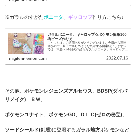
※ガラルのすがた
ポニータ
、
ギャロップ
作り方こちら↓
ガラルポニータ、ギャロップ☆ポケモン簡単100
均ビーズ作り方
こんにちは。ご訪問ありがとうございます。今日から三連
休なので、親子で楽しめそうな気がする図案紹介します♡
では、本題へ↓今日の作品☆ガラルポニータ、ギャロップ前
回は、伝説ポケモンレシラム、ゼクロムを百均アイロンビ
ーズで作りました↓今日は、ガラ...
2022.07.16
migiteni-lemon.com
その他、
ポケモンレジェンズアルセウス
、
BDSP(ダイパ
リメイク)
、
ＢＷ
、
ポケモンユナイト
、
ポケモンGO
、
ＤＬＣ(ゼロの秘宝)
、
ソードシールド(剣盾)
に登場する
ガラル地方ポケモン
など