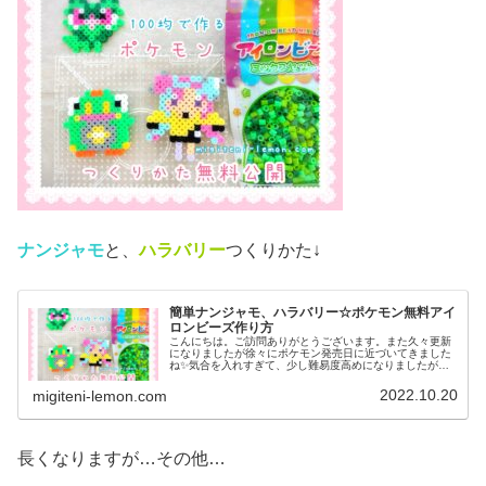
ナンジャモ
と、
ハラバリー
つくりかた↓
簡単ナンジャモ、ハラバリー☆ポケモン無料アイ
ロンビーズ作り方
こんにちは。ご訪問ありがとうございます。また久々更新
になりましたが徐々にポケモン発売日に近づいてきました
ね✨気合を入れすぎて、少し難易度高めになりましたがぜ
ひ作ってみてください♡では、本題へ↓今日の作品☆ナンジ
ャモ、ハラバリー今日は、ポケモ...
2022.10.20
migiteni-lemon.com
長くなりますが…その他…