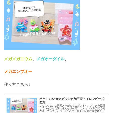
メガメガニウム
、
メガオーダイル
、
メガエンブオー
作り方こちら↓
ポケモンZA☆メガシンカ御三家アイロンビーズ
図案
こんにちは。ご訪問ありがとうございます。ブログを更新
していなかった間に色んなポケモンのメガシンカ公式で発
表されていましたねー✨️これで、ネタバレ気にせず色々、