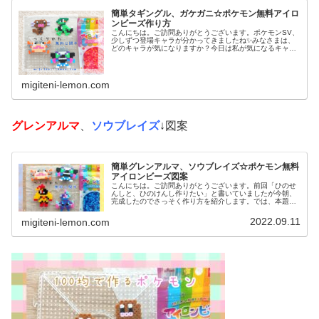
簡単タギングル、ガケガニ☆ポケモン無料アイロ
ンビーズ作り方
こんにちは。ご訪問ありがとうございます。ポケモンSV、
少しずつ登場キャラが分かってきましたね✨みなさまは、
どのキャラが気になりますか？今日は私が気になるキャラ
を、アイロンビーズで作ってみました。では、本題へ↓今日
の作品☆タギングル、ガケガニ...
migiteni-lemon.com
グレンアルマ
、
ソウブレイズ
↓図案
簡単グレンアルマ、ソウブレイズ☆ポケモン無料
アイロンビーズ図案
こんにちは。ご訪問ありがとうございます。前回「ひのせ
んしと、ひのけんし作りたい」と書いていましたが今朝、
完成したのでさっそく作り方を紹介します。では、本題へ↓
今日の作品☆グレンアルマ、ソウブレイズ今日は、ポケモ
ン(ポケットモンスター)の20...
2022.09.11
migiteni-lemon.com