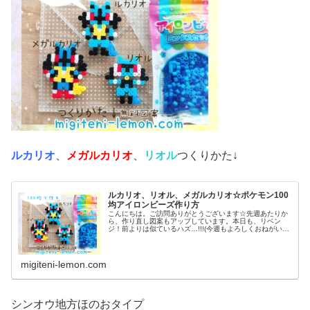
ルカリオ
、
メガルカリオ
、
リオル
つくりかた↓
ルカリオ、リオル、メガルカリオ☆ポケモン100
均アイロンビーズ作り方
こんにちは。ご訪問ありがとうございます☆先週あたりか
ら、作り直し図案もアップしています。本日も、リベン
ジ！前よりは似ているハズ…!!!(今週もよろしくおねがいし
ます♡)では本題へ↓今日の作品☆リオル進化形昨日は、キ
ノコに似たポケモンネマシュ...
migiteni-lemon.com
シンオウ地方ほのおタイプ