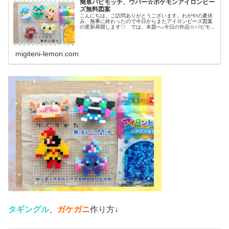
簡単パピモッチ、ウパー☆ポケモンアイロンビー
ズ無料図案
こんにちは。ご訪問ありがとうございます。わがやの夏休
み、無事に終わったので今日からまたアイロンビーズ図案
の更新再開します♡ では、本題へ↓今日の作品☆パピモッ
チ、ウパー前回、ドラゴンタイプのポケモンウオノラゴ
ン、カジッチュを100均アイロン...
migiteni-lemon.com
タギングル
、
ガケガニ
作り方↓