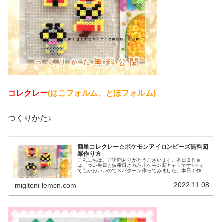
コレクレー
(はこフォルム、とほフォルム)
つくりかた↓
簡単コレクレー☆ポケモンアイロンビーズ無料図
案作り方
こんにちは。ご訪問ありがとうございます。本日２作目
は、つい先日お披露目されたポケモン新キャラです✨✨と
てもかわいいので３パターン作ってみました。本日１作目
はコチラ↓では、本題へ↓今日の作品☆コレクレー今日は、
ゴーストタイプの新しいポケモンコ...
2022.11.08
migiteni-lemon.com