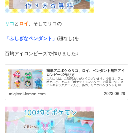
リコ
と
ロイ
、そしてリコの
「ふしぎなペンダント」
(紐なし)を
百均アイロンビーズで作りました↓
簡単アニポケ☆リコ、ロイ、ペンダント無料アイ
ロンビーズ作り方
こんにちは。ご訪問ありがとうございます。今日は、アニ
ポケこと、アニメ「ポケットモンスター」の図案です。メ
インキャラクター２人と、あの、リコのペンダントも100
均アイロンビーズで作ってみました。(ネックレス図案は、
紐を通せば完成です)では、本...
2023.06.29
migiteni-lemon.com