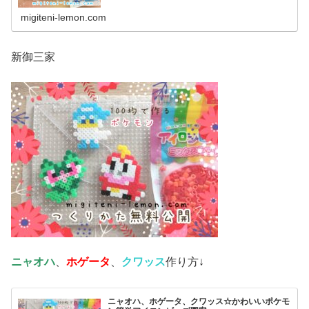
migiteni-lemon.com
新御三家
ニャオハ
、
ホゲータ
、
クワッス
作り方↓
ニャオハ、ホゲータ、クワッス☆かわいいポケモ