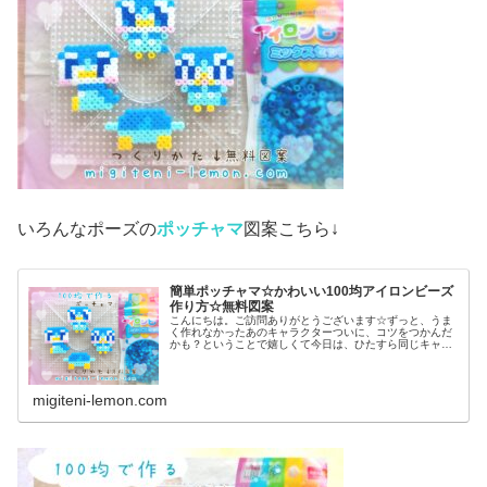
いろんなポーズの
ポッチャマ
図案こちら↓
簡単ポッチャマ☆かわいい100均アイロンビーズ
作り方☆無料図案
こんにちは。ご訪問ありがとうございます☆ずっと、うま
く作れなかったあのキャラクターついに、コツをつかんだ
かも？ということで嬉しくて今日は、ひたすら同じキャラ
作ってみました♡では本題へ↓今日の作品☆ポッチャマ昨日
は、アニポケ(アニメ「ポケット...
migiteni-lemon.com