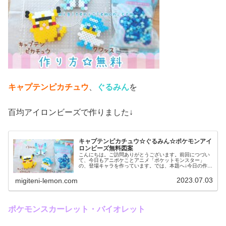
キャプテンピカチュウ
、
ぐるみん
を
百均アイロンビーズで作りました↓
キャプテンピカチュウ☆ぐるみん☆ポケモンアイ
ロンビーズ無料図案
こんにちは。ご訪問ありがとうございます。前回につづい
て、今日もアニポケことアニメ「ポケットモンスター」
の、登場キャラを作っています。では、本題へ↓今日の作品
☆キャプテンピカチュウ、ぐるみん今回は、アニポケから
キャプテンピカチュウとぐるみんを...
2023.07.03
migiteni-lemon.com
ポケモンスカーレット・バイオレット