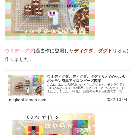
ウミディグダ
(過去作に登場した
ディグダ
、
ダグトリオ
も)
作りました↓
ウミディグダ、ディグダ、ダグトリオ☆かわいい
ポケモン簡単アイロンビーズ図案
こんにちは。ご訪問ありがとうございます。モグラがアナ
ゴになるなんてすごい世界…✨ということでみなさま、お
またせしました。今日は、話題の新キャラ図案です。で
は、本題へ↓今日の作品☆ウミディグダたちポケモン(ポケ
ットモンスター)の2022年最新...
2022.10.04
migiteni-lemon.com