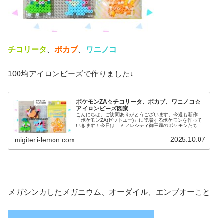
チコリータ
、
ポカブ
、
ワニノコ
100均アイロンビーズで作りました↓
ポケモンZA☆チコリータ、ポカブ、ワニノコ☆
アイロンビーズ図案
こんにちは。ご訪問ありがとうございます。今週も新作
「ポケモンZA(ゼットエー)」に登場するポケモンを作って
いきます！今日は、ミアレシティ御三家のポケモンたち図
案です。では、本題へ↓今日の作品☆ポケモンZA御三家今
回は、新作ゲーム「Pokém...
2025.10.07
migiteni-lemon.com
メガシンカしたメガニウム、オーダイル、エンブオーこと