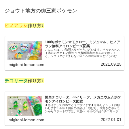
ジョウト地方の
御三家ポケモン
ヒノアラシ
作り方↓
100均ポケモン☆モクロー、ミジュマル、ヒノア
ラシ無料アイロンビーズ図案
こんにちは。ご訪問ありがとうございます。そろそろヒス
イ地方のポケモン(新キャラ)情報追加されるのでは？！
と、ワクワクが止まらない近ごろの我が家☆というわけ
で、今日は、ゲーム内で冒険の最初に選ぶ相棒ポケモン(御
三家)を100均アイロンビーズで...
2021.09.25
migiteni-lemon.com
チコリータ
作り方↓
簡単チコリータ、ベイリーフ、メガニウム☆ポケ
モンアイロンビーズ図案
☀あけましておめでとうございます☀今年もよろしくお願
いします！今年１回目の作品は…やはり、大好きなポケモ
ンからスタート♡では、本題へ↓今日の作品☆チコリータ進
化形今日は、ジョウト地方のポケモンチコリータ、その進
化形ベイリーフ、メガニウムを1...
2022.01.01
migiteni-lemon.com