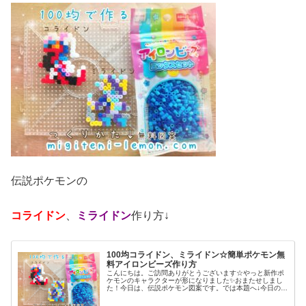
伝説ポケモンの
コライドン
、
ミライドン
作り方↓
100均コライドン、ミライドン☆簡単ポケモン無
料アイロンビーズ作り方
こんにちは。ご訪問ありがとうございます☆やっと新作ポ
ケモンのキャラクターが形になりました✨おまたせしまし
た！今日は、伝説ポケモン図案です。では本題へ↓今日の作
品☆コライドン、ミライドン昨日は、ヒスイ地方にも登場
する幻ポケモンシェイミのランド...