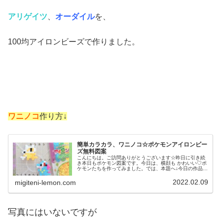
アリゲイツ
、
オーダイル
を、
100均アイロンビーズで作りました。
ワニノコ
作り方↓
簡単カラカラ、ワニノコ☆ポケモンアイロンビー
ズ無料図案
こんにちは。ご訪問ありがとうございます☆昨日に引き続
き本日もポケモン図案です。今日は、横顔も かわいい♡ポ
ケモンたちを作ってみました。では、本題へ↓今日の作品☆
カラカラ、ワニノコ☆ポケモン百均ビーズ昨日は、モンコ
レにも登場したポケモンオノノ...
2022.02.09
migiteni-lemon.com
写真にはいないですが