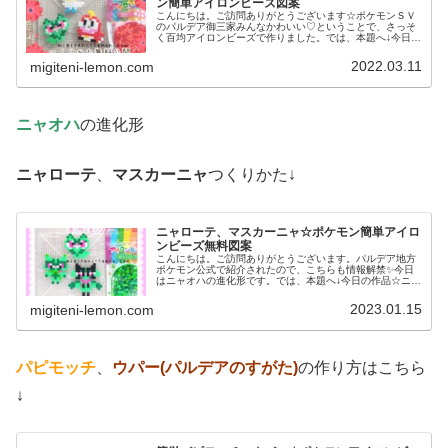
ン簡単アイロンビーズ図案
こんにちは。ご訪問ありがとうございます☆ポケモンＳＶ
のパルデア御三家みんなかわいい♡ということで、さっそ
く百均アイロンビーズで作りました。では、本題へ↓今日の
作品☆ニャオハ、ホゲータ、クワッス昨日は、ドラゴンポ
ケモンのミニリュウ、ハクリュー...
2022.03.11
migiteni-lemon.com
ニャオハ
の進化形
ニャローテ
、
マスカーニャ
つくりかた↓
ニャローテ、マスカーニャ☆ポケモン簡単アイロ
ンビーズ無料図案
こんにちは。ご訪問ありがとうございます。パルデア地方
ポケモン公式で紹介されたので、こちらも情報解禁✨今日
はニャオハの進化形です。では、本題へ↓今日の作品☆ニャ
オハ進化形今回は、ポケモンＳＶの御三家ニャオハの進化
形ニャローテ、マスカーニャを1...
2023.01.15
migiteni-lemon.com
パピモッチ
、
ウパー(パルデアのすがた)
の作り方はこちら
↓