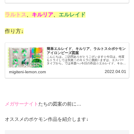
ラルトス
、
キルリア
、
エルレイド
作り方↓
簡単エルレイド、キルリア、ラルトス☆ポケモン
アイロンビーズ図案
こんにちは。ご訪問ありがとうございます☆今日は、何度
もトライしては失敗！のキャラに挑戦✨まずは、エスパー
タイプから。では本題へ↓今日の作品☆エルレイド、キルリ
ア、ラルトス昨日は、ポケモンGO、サンムーンに登場の
カリキリ、その進化形ラランテス...
2022.04.01
migiteni-lemon.com
メガサーナイト
たちの図案の前に…
オススメのポケモン作品を紹介します↓