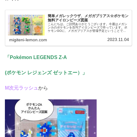
簡単メガレックウザ、メガガブリアス☆ポケモン
無料アイロンビーズ図案
こんにちは。ご訪問ありがとうございます。今週はメガシ
ンカのポケモンを百均アイロンビーズで作っています。ポ
ケモンGOに、メガガブリアスが登場予定ということで、
早速アイロンビーズで作りました。ドラゴンタイプつなが
りで、メガレックウザ図案も紹介し...
2023.11.04
migiteni-lemon.com
「Pokémon LEGENDS Z-A
(ポケモン レジェンズ ゼットエー）
」
М次元ラッシュ
から