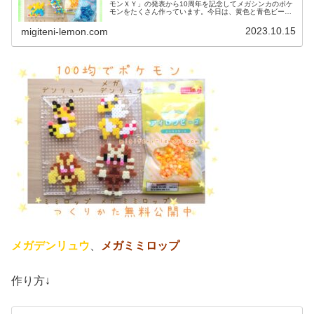
モンＸＹ」の発表から10周年を記念してメガシンカのポケ
モンをたくさん作っています。今日は、黄色と青色ビーズ
を使うポケモン図案を２つ紹介します。では、本題へ↓今日
の作品☆メガギャラドス、メガ...
2023.10.15
migiteni-lemon.com
メガデンリュウ
、
メガミミロップ
作り方↓