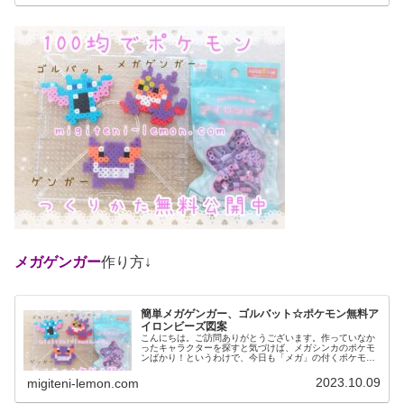
メガゲンガー
作り方↓
簡単メガゲンガー、ゴルバット☆ポケモン無料ア
イロンビーズ図案
こんにちは。ご訪問ありがとうございます。作っていなか
ったキャラクターを探すと気づけば、メガシンカのポケモ
ンばかり！というわけで、今日も「メガ」の付くポケモン
など作りました。では、本題へ↓今日の作品☆メガゲンガ
ー、ゴルバット今回は、カントー地...
2023.10.09
migiteni-lemon.com