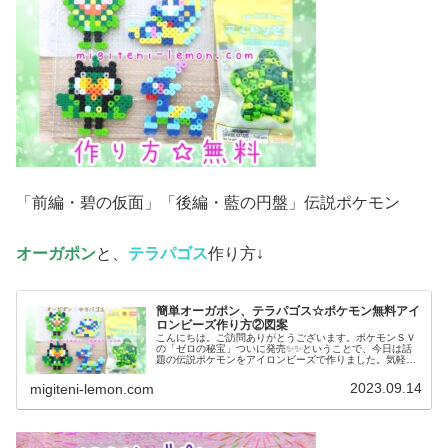
「前編・碧の仮面」「後編・藍の円盤」伝説ポケモン
オーガポン
と、
テラパゴス
作り方↓
簡単オーガポン、テラパゴス☆ポケモン無料アイ
ロンビーズ作り方②図案
こんにちは。ご訪問ありがとうございます。ポケモンＳＶ
の「ゼロの秘宝」ついに発売✨✨ということで、今日は話
題の伝説ポケモンをアイロンビーズで作りました。気軽に
作れる、小さめなサイズです。では、本題へ↓今日の作品☆
オーガポン、テラパゴス今回は、...
2023.09.14
migiteni-lemon.com