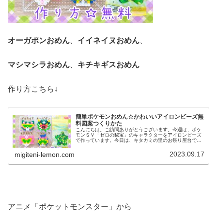
オーガポンおめん
、
イイネイヌおめん
、
マシマシラおめん
、
キチキギスおめん
作り方こちら↓
簡単ポケモンおめん☆かわいいアイロンビーズ無
料図案つくりかた
こんにちは。ご訪問ありがとうございます。今週は、ポケ
モンＳＶ「ゼロの秘宝」のキャラクターをアイロンビーズ
で作っています。今日は、キタカミの里のお祭り屋台で売
られているあのお面たちを作ってみました。では、本題へ↓
今日の作品☆ＤＬＣお祭りおめん...
2023.09.17
migiteni-lemon.com
アニメ「ポケットモンスター」から