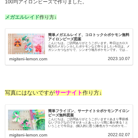
100均アイロンビーズで作りました。
メガエルレイド
作り方↓
簡単メガエルレイド、コロトック☆ポケモン無料
アイロンビーズ図案
こんにちは。ご訪問ありがとうございます。昨日はカロス
地方のメガシンカしたポケモンなど作りました↓今日は、メ
ガシンカつながりで、シンオウ地方ポケモンです。では、
本題へ↓今日の作品☆メガエルレイド、コロトック今回は、
シンオウ地方のポケモンメガエ...
2023.10.07
migiteni-lemon.com
写真にはないですが
サーナイト
作り方↓
簡単フライゴン、サーナイト☆ポケモンアイロン
ビーズ無料図案
こんにちは。ご訪問ありがとうございます☆あまり季節感
ないブログなのですがきっとあっという間に春が来る！と
いうことで今日は、(個人的に思う)春色カラーのポケモン
を作りました♡では本題へ↓今日の作品☆フライゴン、サー
ナイト昨日は、ポケモンユナイ...
2022.02.07
migiteni-lemon.com