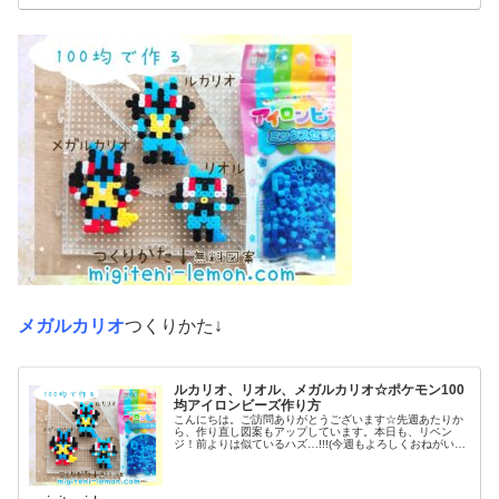
メガルカリオ
つくりかた↓
ルカリオ、リオル、メガルカリオ☆ポケモン100
均アイロンビーズ作り方
こんにちは。ご訪問ありがとうございます☆先週あたりか
ら、作り直し図案もアップしています。本日も、リベン
ジ！前よりは似ているハズ…!!!(今週もよろしくおねがいし
ます♡)では本題へ↓今日の作品☆リオル進化形昨日は、キ
ノコに似たポケモンネマシュ...