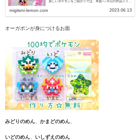
新しいポケモンをご紹介☆では、本題へ↓今日の作品☆イイ
ネイヌ、マシマシラ、キチキギス今回は、ポケモンSV「ゼ
ロの秘宝」の新ポケモンで、キ...
2023.06.13
migiteni-lemon.com
オーガポンが身につけるお面
みどりのめん
、
かまどのめん
、
いどのめん
、
いしずえのめん