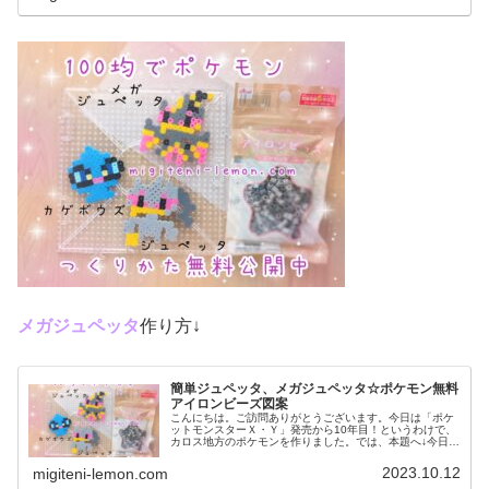
メガジュペッタ
作り方↓
簡単ジュペッタ、メガジュペッタ☆ポケモン無料
アイロンビーズ図案
こんにちは。ご訪問ありがとうございます。今日は「ポケ
ットモンスターＸ・Ｙ」発売から10年目！というわけで、
カロス地方のポケモンを作りました。では、本題へ↓今日の
作品☆ジュペッタ、メガジュペッタ今回は、カロス地方の
ポケモンジュペッタ、メガジュ...
2023.10.12
migiteni-lemon.com