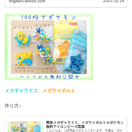
2023.10.14
migiteni-lemon.com
メガギャラドス
、
メガライボルト
作り方↓
簡単メガギャラドス、メガライボルト☆ポケモン
無料アイロンビーズ図案
こんにちは。ご訪問ありがとうございます。今週は「ポケ