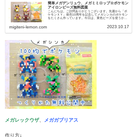
簡単メガデンリュウ、メガミミロップ☆ポケモン
アイロンビーズ無料図案
こんにちは。ご訪問ありがとうございます。先週から「ポ
ケモンＸＹ」発売10周年を記念してメガシンカのポケモン
をたくさん作っています。今日は、黄色ビーズを使うかわ
いいポケモン図案を２つ紹介します。では、本題へ↓今日の
作品☆メガデンリュウ、メガミ...
2023.10.17
migiteni-lemon.com
メガレックウザ
、
メガガブリアス
作り方↓