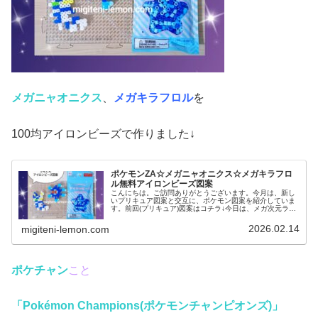
メガニャオニクス
、
メガキラフロル
を
100均アイロンビーズで作りました↓
ポケモンZA☆メガニャオニクス☆メガキラフロ
ル無料アイロンビーズ図案
こんにちは。ご訪問ありがとうございます。今月は、新し
いプリキュア図案と交互に、ポケモン図案を紹介していま
す。前回(プリキュア)図案はコチラ↓今日は、メガ次元ラッ
シュで登場するメガシンカしたあのポケモンたちを作りま
した。では、本題へ↓今日の作...
2026.02.14
migiteni-lemon.com
ポケチャン
こと
「Pokémon Champions(ポケモンチャンピオンズ)」