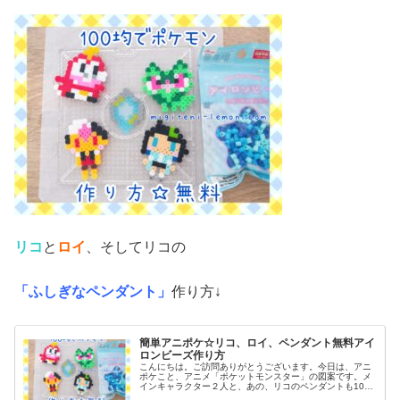
リコ
と
ロイ
、そしてリコの
「ふしぎなペンダント」
作り方↓
簡単アニポケ☆リコ、ロイ、ペンダント無料アイ
ロンビーズ作り方
こんにちは。ご訪問ありがとうございます。今日は、アニ
ポケこと、アニメ「ポケットモンスター」の図案です。メ
インキャラクター２人と、あの、リコのペンダントも100
均アイロンビーズで作ってみました。(ネックレス図案は、