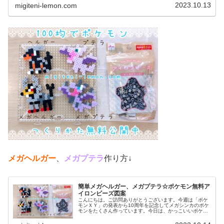
ス、メガカイロス今回は、カロス...
2023.10.13
migiteni-lemon.com
メガヘルガー
、
メガプテラ
作り方↓
簡単メガヘルガー、メガプテラ☆ポケモン無料ア
イロンビーズ図案
こんにちは。ご訪問ありがとうございます。今週は「ポケ
モンＸＹ」の発表から10周年を記念してメガシンカのポケ
モンをたくさん作っています。今日は、かっこいいポケモ
ン図案を２つ紹介します。では、本題へ↓今日の作品☆メガ
ヘルガー、メガプテラ今回は、...