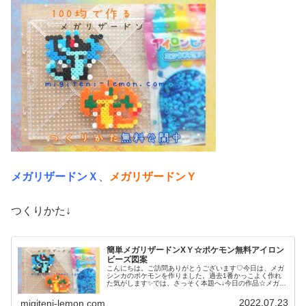
メガリザードンＸ
、
メガリザードンＹ
つくりかた↓
簡単メガリザードンXＹ☆ポケモン無料アイロン
ビーズ図案
こんにちは。ご訪問ありがとうございます♡今日は、メガ
シンカのポケモンを作りました。過去1番かっこよく作れ
た気がします✨では、さっそく本題へ↓今日の作品☆メガリ
ザードンＸＹ昨日は、ポケモンユナイトにも登場マフォク
シーと、その進化前のフォッコ、...
2022.07.23
migiteni-lemon.com