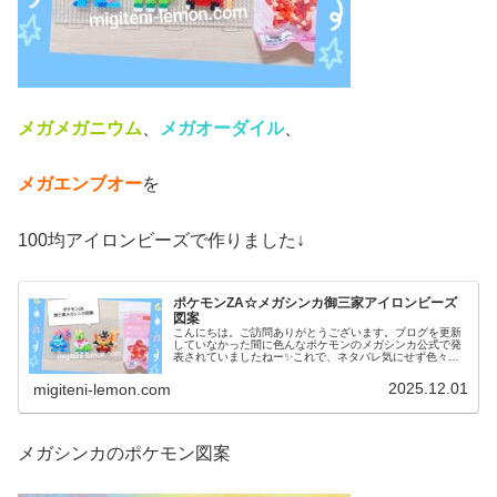
メガメガニウム
、
メガオーダイル
、
メガエンブオー
を
100均アイロンビーズで作りました↓
ポケモンZA☆メガシンカ御三家アイロンビーズ
図案
こんにちは。ご訪問ありがとうございます。ブログを更新
していなかった間に色んなポケモンのメガシンカ公式で発
表されていましたねー✨️これで、ネタバレ気にせず色々、
作れそうです！というわけで今日も新作ゲーム「ポケモン
ZA」に登場するポケモン図案で...
2025.12.01
migiteni-lemon.com
メガシンカのポケモン図案