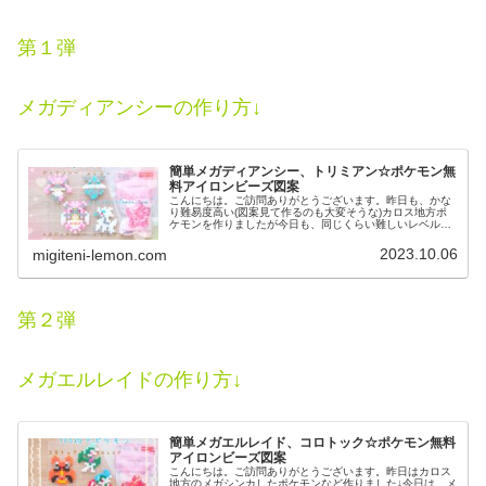
第１弾
メガディアンシーの作り方↓
簡単メガディアンシー、トリミアン☆ポケモン無
料アイロンビーズ図案
こんにちは。ご訪問ありがとうございます。昨日も、かな
り難易度高い(図案見て作るのも大変そうな)カロス地方ポ
ケモンを作りましたが今日も、同じくらい難しいレベルの
ポケモンに挑戦しました。作るの大変そうですがかわいい
ので是非、作ってみてください♡...
2023.10.06
migiteni-lemon.com
第２弾
メガエルレイドの作り方↓
簡単メガエルレイド、コロトック☆ポケモン無料
アイロンビーズ図案
こんにちは。ご訪問ありがとうございます。昨日はカロス
地方のメガシンカしたポケモンなど作りました↓今日は、メ