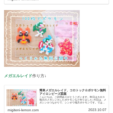
メガエルレイド
作り方↓
簡単メガエルレイド、コロトック☆ポケモン無料
アイロンビーズ図案
こんにちは。ご訪問ありがとうございます。昨日はカロス
地方のメガシンカしたポケモンなど作りました↓今日は、メ
ガシンカつながりで、シンオウ地方ポケモンです。では、
本題へ↓今日の作品☆メガエルレイド、コロトック今回は、
シンオウ地方のポケモンメガエ...
2023.10.07
migiteni-lemon.com