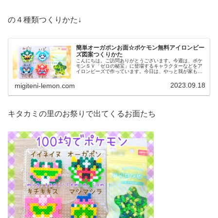
の４種類つくりかた↓
簡単オーガポンお面☆ポケモン無料アイロンビー
ズ図案つくりかた
こんにちは。ご訪問ありがとうございます。今週は、ポケ
モンＳＶ「ゼロの秘宝」に登場するキャラクターなどをア
イロンビーズで作っています。今日は、やっと我が家も前
編ストーリーをクリアしたので記念に、オーガポンのお面
たちを作ってみました。では、本題...
2023.09.18
migiteni-lemon.com
キタカミの里のお祭りで出てくるお面たち