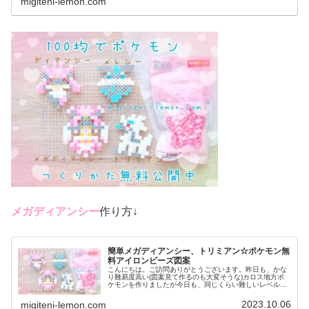
migiteni-lemon.com
メガディアンシー
作り方↓
簡単メガディアンシー、トリミアン☆ポケモン無
料アイロンビーズ図案
こんにちは。ご訪問ありがとうございます。昨日も、かな
り難易度高い(図案見て作るのも大変そうな)カロス地方ポ
ケモンを作りましたが今日も、同じくらい難しいレベルの
ポケモンに挑戦しました。作るの大変そうですがかわいい
ので是非、作ってみてください♡...
2023.10.06
migiteni-lemon.com