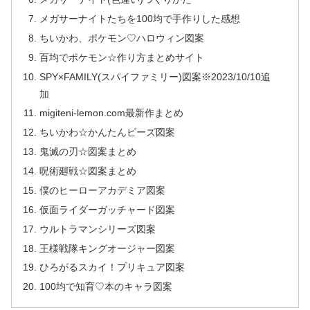
メガサーナイトたちを100均で手作りした感想
ちいかわ、ポケモン♡ハロウィン図案
百均でポケモン☆作り方まとめサイト
SPY×FAMILY(スパイファミリー)図案※2023/10/10追
加
migiteni-lemon.com最新作まとめ
ちいかわ☆かんたんビーズ図案
鬼滅の刃☆図案まとめ
呪術廻戦☆図案まとめ
僕のヒーローアカデミア図案
仮面ライダーガッチャード図案
ウルトラマンシリーズ図案
王様戦隊キングオージャー図案
ひろがるスカイ！プリキュア図案
100均で知育♡本のキャラ図案