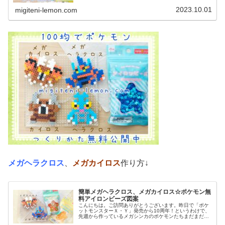
しました💦もう少しイッシュ地方つづきます☆では、本題
へ↓今日の作品☆ダストダス、メガ...
2023.10.01
migiteni-lemon.com
メガヘラクロス
、
メガカイロス
作り方↓
簡単メガヘラクロス、メガカイロス☆ポケモン無
料アイロンビーズ図案
こんにちは。ご訪問ありがとうございます。昨日で「ポケ
ットモンスターＸ・Ｙ」発売から10周年！というわけで、
先週から作っているメガシンカのポケモンたちまだまだ作
っていきます♡では、本題へ↓今日の作品☆メガヘラクロ