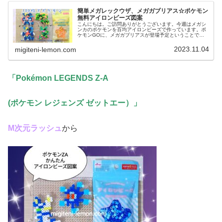
簡単メガレックウザ、メガガブリアス☆ポケモン
無料アイロンビーズ図案
こんにちは。ご訪問ありがとうございます。今週はメガシ
ンカのポケモンを百均アイロンビーズで作っています。ポ
ケモンGOに、メガガブリアスが登場予定ということで、
早速アイロンビーズで作りました。ドラゴンタイプつなが
りで、メガレックウザ図案も紹介し...
2023.11.04
migiteni-lemon.com
「Pokémon LEGENDS Z-A
(ポケモン レジェンズ ゼットエー）
」
М次元ラッシュ
から