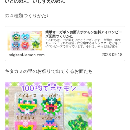
いどのめん
、
いしずえのめん
の４種類つくりかた↓
簡単オーガポンお面☆ポケモン無料アイロンビー
ズ図案つくりかた
こんにちは。ご訪問ありがとうございます。今週は、ポケ
モンＳＶ「ゼロの秘宝」に登場するキャラクターなどをア
イロンビーズで作っています。今日は、やっと我が家も前
編ストーリーをクリアしたので記念に、オーガポンのお面
たちを作ってみました。では、本題...
2023.09.18
migiteni-lemon.com
キタカミの里のお祭りで出てくるお面たち