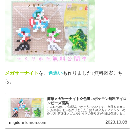
メガサーナイト
を、
色違い
も作りました↓無料図案こち
ら。
簡単メガサーナイト☆色違いポケモン無料アイロ
ンビーズ図案
こんにちは。ご訪問ありがとうございます。今日もメガシ
ンカのポケモンを作りました。第１弾メガディアンシーの
作り方↓第２弾メガエルレイドの作り方↓今日は色違いも作
っています。では、本題へ↓今日の作品☆メガサーナイト今
回は、メガシンカのポケモンメ...
2023.10.08
migiteni-lemon.com