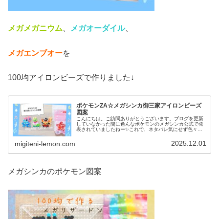
メガメガニウム
、
メガオーダイル
、
メガエンブオー
を
100均アイロンビーズで作りました↓
ポケモンZA☆メガシンカ御三家アイロンビーズ
図案
こんにちは。ご訪問ありがとうございます。ブログを更新
していなかった間に色んなポケモンのメガシンカ公式で発
表されていましたねー✨️これで、ネタバレ気にせず色々、
作れそうです！というわけで今日も新作ゲーム「ポケモン
ZA」に登場するポケモン図案で...
2025.12.01
migiteni-lemon.com
メガシンカのポケモン図案