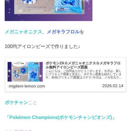
メガニャオニクス
、
メガキラフロル
を
100均アイロンビーズで作りました↓
ポケモンZA☆メガニャオニクス☆メガキラフロ
ル無料アイロンビーズ図案
こんにちは。ご訪問ありがとうございます。今月は、新し
いプリキュア図案と交互に、ポケモン図案を紹介していま
す。前回(プリキュア)図案はコチラ↓今日は、メガ次元ラッ
シュで登場するメガシンカしたあのポケモンたちを作りま
した。では、本題へ↓今日の作...
2026.02.14
migiteni-lemon.com
ポケチャン
こと
「Pokémon Champions(ポケモンチャンピオンズ)」