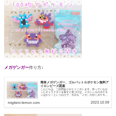
メガゲンガー
作り方↓
簡単メガゲンガー、ゴルバット☆ポケモン無料ア
イロンビーズ図案
こんにちは。ご訪問ありがとうございます。作っていなか
ったキャラクターを探すと気づけば、メガシンカのポケモ
ンばかり！というわけで、今日も「メガ」の付くポケモン
など作りました。では、本題へ↓今日の作品☆メガゲンガ
ー、ゴルバット今回は、カントー地...
2023.10.09
migiteni-lemon.com