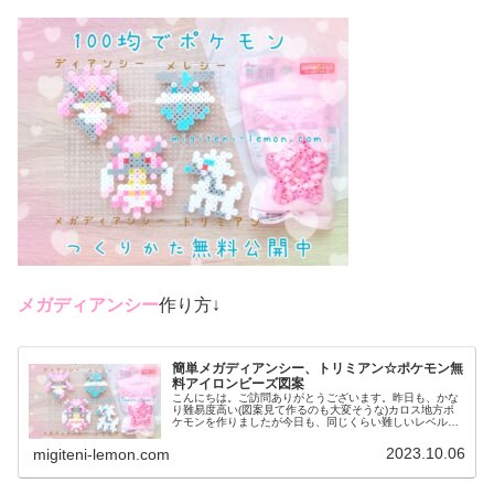
メガディアンシー
作り方↓
簡単メガディアンシー、トリミアン☆ポケモン無
料アイロンビーズ図案
こんにちは。ご訪問ありがとうございます。昨日も、かな
り難易度高い(図案見て作るのも大変そうな)カロス地方ポ
ケモンを作りましたが今日も、同じくらい難しいレベルの
ポケモンに挑戦しました。作るの大変そうですがかわいい
ので是非、作ってみてください♡...
2023.10.06
migiteni-lemon.com