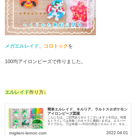
メガエルレイド
、
コロトック
を
100均アイロンビーズで作りました。
エルレイド
作り方↓
簡単エルレイド、キルリア、ラルトス☆ポケモン
アイロンビーズ図案
こんにちは。ご訪問ありがとうございます☆今日は、何度
もトライしては失敗！のキャラに挑戦✨まずは、エスパー
タイプから。では本題へ↓今日の作品☆エルレイド、キルリ
ア、ラルトス昨日は、ポケモンGO、サンムーンに登場の
カリキリ、その進化形ラランテス...
2022.04.01
migiteni-lemon.com