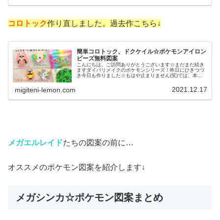
コロトック
作り直しました。過去作こちら↓
簡単コロトック、ドクケイル☆ポケモンアイロン
ビーズ無料図案
こんにちは。ご訪問ありがとうございます☆まだまだ続き
ますダイパリメイクのポケモンシリーズ！昨日にひきつづ
き今日も作りました☆もはや止まりません(笑)では、本題
へ↓今日の作品☆コロトック、ドクケイル昨日は、ダイパリ
メイクに登場するピンプク、パ...
2021.12.17
migiteni-lemon.com
メガエルレイド
たちの図案の前に…
オススメのポケモン図案を紹介します↓
メガシンカ☆ポケモン図案まとめ