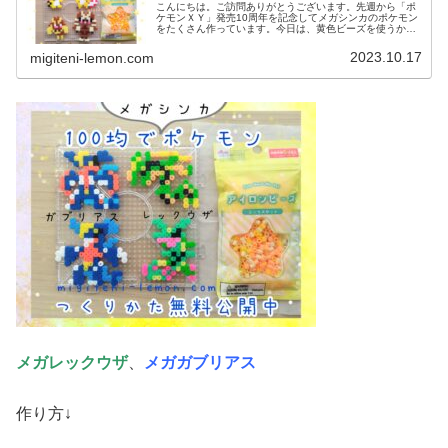
こんにちは。ご訪問ありがとうございます。先週から「ポ
ケモンＸＹ」発売10周年を記念してメガシンカのポケモン
をたくさん作っています。今日は、黄色ビーズを使うかわ
いいポケモン図案を２つ紹介します。では、本題へ↓今日の
作品☆メガデンリュウ、メガミ...
2023.10.17
migiteni-lemon.com
メガレックウザ
、
メガガブリアス
作り方↓