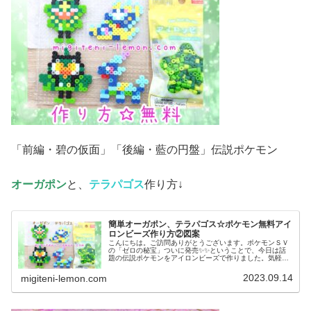
「前編・碧の仮面」「後編・藍の円盤」伝説ポケモン
オーガポン
と、
テラパゴス
作り方↓
簡単オーガポン、テラパゴス☆ポケモン無料アイ
ロンビーズ作り方②図案
こんにちは。ご訪問ありがとうございます。ポケモンＳＶ
の「ゼロの秘宝」ついに発売✨✨ということで、今日は話
題の伝説ポケモンをアイロンビーズで作りました。気軽に
作れる、小さめなサイズです。では、本題へ↓今日の作品☆
オーガポン、テラパゴス今回は、...
2023.09.14
migiteni-lemon.com