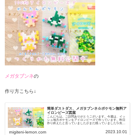
メガタブンネ
の
作り方こちら↓
簡単ダストダス、メガタブンネ☆ポケモン無料ア
イロンビーズ図案
こんにちは。ご訪問ありがとうございます。今週は、イッ
シュ地方ポケモンをアイロンビーズで作っています。昨日
作り終えたと言っていましたがまだ残っていました💦失礼
しました💦もう少しイッシュ地方つづきます☆では、本題
へ↓今日の作品☆ダストダス、メガ...
2023.10.01
migiteni-lemon.com