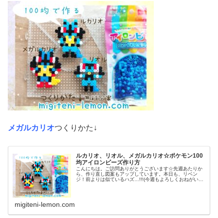
メガルカリオ
つくりかた↓
ルカリオ、リオル、メガルカリオ☆ポケモン100
均アイロンビーズ作り方
こんにちは。ご訪問ありがとうございます☆先週あたりか
ら、作り直し図案もアップしています。本日も、リベン
ジ！前よりは似ているハズ…!!!(今週もよろしくおねがいし
ます♡)では本題へ↓今日の作品☆リオル進化形昨日は、キ
ノコに似たポケモンネマシュ...
migiteni-lemon.com