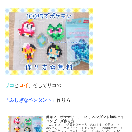
リコ
と
ロイ
、そしてリコの
「ふしぎなペンダント」
作り方↓
簡単アニポケ☆リコ、ロイ、ペンダント無料アイ
ロンビーズ作り方
こんにちは。ご訪問ありがとうございます。今日は、アニ
ポケこと、アニメ「ポケットモンスター」の図案です。メ
インキャラクター２人と、あの、リコのペンダントも100