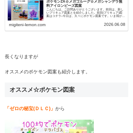
ポケモンZA☆メガゴルーグ☆メガシャンデラ無
料アイロンビーズ図案
こんにちは。ご訪問ありがとうございます。前回は、新し
いプリキュア図案とを紹介しました。前回(プリキュア)図
案はコチラ↓今日は、久々にポケモン図案です。いま我が家
は「ポケモンチャンピオンズ(ポケチャン)」に夢中✨️という
ことで、そこにも登場す...
2026.06.08
migiteni-lemon.com
長くなりますが
オススメのポケモン図案も紹介します。
オススメ☆ポケモン図案
「ゼロの秘宝(ＤＬＣ)」
から