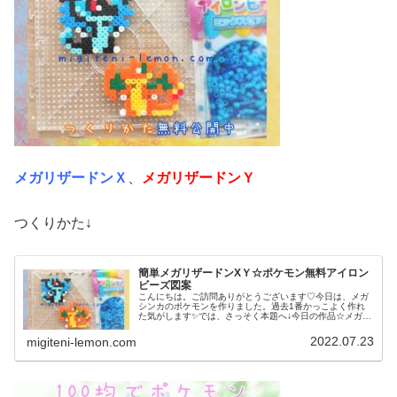
メガリザードンＸ
、
メガリザードンＹ
つくりかた↓
簡単メガリザードンXＹ☆ポケモン無料アイロン
ビーズ図案
こんにちは。ご訪問ありがとうございます♡今日は、メガ
シンカのポケモンを作りました。過去1番かっこよく作れ
た気がします✨では、さっそく本題へ↓今日の作品☆メガリ
ザードンＸＹ昨日は、ポケモンユナイトにも登場マフォク
シーと、その進化前のフォッコ、...
2022.07.23
migiteni-lemon.com