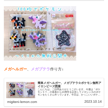
メガヘルガー
、
メガプテラ
作り方↓
簡単メガヘルガー、メガプテラ☆ポケモン無料ア
イロンビーズ図案
こんにちは。ご訪問ありがとうございます。今週は「ポケ
モンＸＹ」の発表から10周年を記念してメガシンカのポケ
モンをたくさん作っています。今日は、かっこいいポケモ
ン図案を２つ紹介します。では、本題へ↓今日の作品☆メガ
ヘルガー、メガプテラ今回は、...
2023.10.14
migiteni-lemon.com