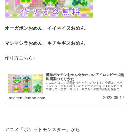
オーガポンおめん
、
イイネイヌおめん
、
マシマシラおめん
、
キチキギスおめん
作り方こちら↓
簡単ポケモンおめん☆かわいいアイロンビーズ無
料図案つくりかた
こんにちは。ご訪問ありがとうございます。今週は、ポケ
モンＳＶ「ゼロの秘宝」のキャラクターをアイロンビーズ
で作っています。今日は、キタカミの里のお祭り屋台で売
られているあのお面たちを作ってみました。では、本題へ↓
今日の作品☆ＤＬＣお祭りおめん...
2023.09.17
migiteni-lemon.com
アニメ「ポケットモンスター」から