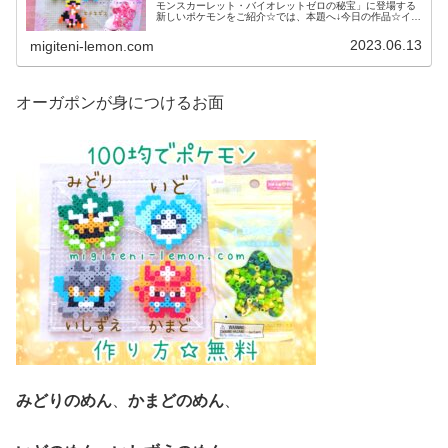
モンスカーレット・バイオレットゼロの秘宝」に登場する
新しいポケモンをご紹介☆では、本題へ↓今日の作品☆イイ
ネイヌ、マシマシラ、キチキギス今回は、ポケモンSV「ゼ
ロの秘宝」の新ポケモンで、キ...
2023.06.13
migiteni-lemon.com
オーガポンが身につけるお面
みどりのめん
、
かまどのめん
、