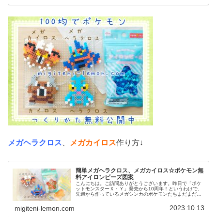
メガヘラクロス
、
メガカイロス
作り方↓
簡単メガヘラクロス、メガカイロス☆ポケモン無
料アイロンビーズ図案
こんにちは。ご訪問ありがとうございます。昨日で「ポケ
ットモンスターＸ・Ｙ」発売から10周年！というわけで、
先週から作っているメガシンカのポケモンたちまだまだ作
っていきます♡では、本題へ↓今日の作品☆メガヘラクロ
ス、メガカイロス今回は、カロス...
2023.10.13
migiteni-lemon.com