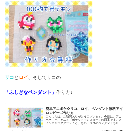
リコ
と
ロイ
、そしてリコの
「ふしぎなペンダント」
作り方↓
簡単アニポケ☆リコ、ロイ、ペンダント無料アイ
ロンビーズ作り方
こんにちは。ご訪問ありがとうございます。今日は、アニ
ポケこと、アニメ「ポケットモンスター」の図案です。メ
インキャラクター２人と、あの、リコのペンダントも100
均アイロンビーズで作ってみました。(ネックレス図案は、
紐を通せば完成です)では、本...