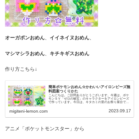
オーガポンおめん
、
イイネイヌおめん
、
マシマシラおめん
、
キチキギスおめん
作り方こちら↓
簡単ポケモンおめん☆かわいいアイロンビーズ無
料図案つくりかた
こんにちは。ご訪問ありがとうございます。今週は、ポケ
モンＳＶ「ゼロの秘宝」のキャラクターをアイロンビーズ
で作っています。今日は、キタカミの里のお祭り屋台で売
られているあのお面たちを作ってみました。では、本題へ↓
今日の作品☆ＤＬＣお祭りおめん...
2023.09.17
migiteni-lemon.com
アニメ「ポケットモンスター」から