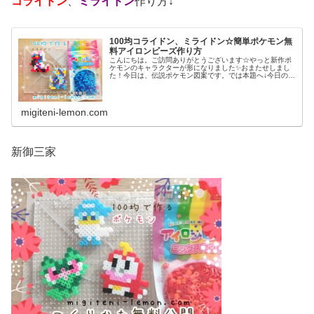
コライドン
、
ミライドン
作り方↓
100均コライドン、ミライドン☆簡単ポケモン無
料アイロンビーズ作り方
こんにちは。ご訪問ありがとうございます☆やっと新作ポ
ケモンのキャラクターが形になりました✨おまたせしまし
た！今日は、伝説ポケモン図案です。では本題へ↓今日の作
品☆コライドン、ミライドン昨日は、ヒスイ地方にも登場
する幻ポケモンシェイミのランド...
migiteni-lemon.com
新御三家