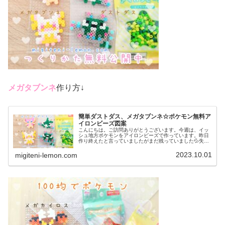
メガタブンネ
作り方↓
簡単ダストダス、メガタブンネ☆ポケモン無料ア
イロンビーズ図案
こんにちは。ご訪問ありがとうございます。今週は、イッ
シュ地方ポケモンをアイロンビーズで作っています。昨日
作り終えたと言っていましたがまだ残っていました💦失礼
しました💦もう少しイッシュ地方つづきます☆では、本題
へ↓今日の作品☆ダストダス、メガ...
2023.10.01
migiteni-lemon.com