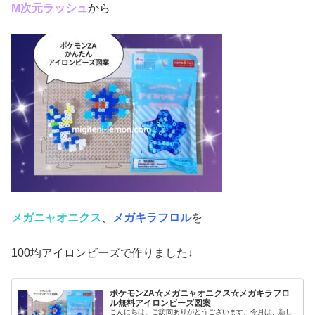
М次元ラッシュ
から
メガニャオニクス
、
メガキラフロル
を
100均アイロンビーズで作りました↓
ポケモンZA☆メガニャオニクス☆メガキラフロ
ル無料アイロンビーズ図案
こんにちは。ご訪問ありがとうございます。今月は、新し