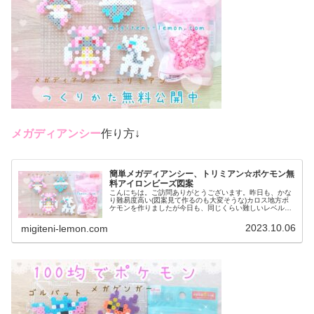
メガディアンシー
作り方↓
簡単メガディアンシー、トリミアン☆ポケモン無
料アイロンビーズ図案
こんにちは。ご訪問ありがとうございます。昨日も、かな
り難易度高い(図案見て作るのも大変そうな)カロス地方ポ
ケモンを作りましたが今日も、同じくらい難しいレベルの
ポケモンに挑戦しました。作るの大変そうですがかわいい
ので是非、作ってみてください♡...
2023.10.06
migiteni-lemon.com