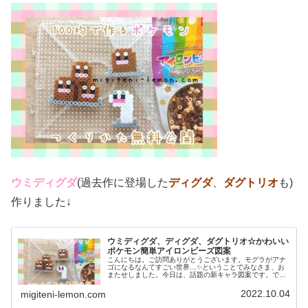
ウミディグダ
(過去作に登場した
ディグダ
、
ダグトリオ
も)
作りました↓
ウミディグダ、ディグダ、ダグトリオ☆かわいい
ポケモン簡単アイロンビーズ図案
こんにちは。ご訪問ありがとうございます。モグラがアナ
ゴになるなんてすごい世界…✨ということでみなさま、お
またせしました。今日は、話題の新キャラ図案です。で
は、本題へ↓今日の作品☆ウミディグダたちポケモン(ポケ
ットモンスター)の2022年最新...
2022.10.04
migiteni-lemon.com