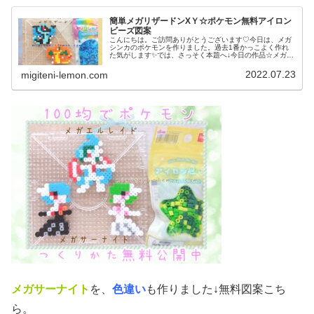
簡単メガリザードンXＹ☆ポケモン無料アイロン
ビーズ図案
こんにちは。ご訪問ありがとうございます♡今日は、メガ
シンカのポケモンを作りました。過去1番かっこよく作れ
た気がします✨では、さっそく本題へ↓今日の作品☆メガリ
ザードンＸＹ昨日は、ポケモンユナイトにも登場マフォク
シーと、その進化前のフォッコ、...
2022.07.23
migiteni-lemon.com
メガサーナイト
を、
色違い
も作りました↓無料図案こち
ら。