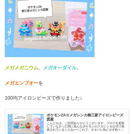
メガメガニウム
、
メガオーダイル
、
メガエンブオー
を
100均アイロンビーズで作りました↓
ポケモンZA☆メガシンカ御三家アイロンビーズ
図案
こんにちは。ご訪問ありがとうございます。ブログを更新
していなかった間に色んなポケモンのメガシンカ公式で発
表されていましたねー✨️これで、ネタバレ気にせず色々、
作れそうです！というわけで今日も新作ゲーム「ポケモン