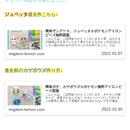
ジュペッタ
過去作こちら↓
簡単ザングース、ジュペッタ☆ポケモンアイロン
ビーズ無料図案
こんにちは。ご訪問ありがとうございます☆雪、みなさま
の地域は大丈夫でしたか？寒さだからなのか←今日はおも
しろい組み合わせのポケモンたちを作りました。では、本
題へ↓今日の作品☆ザングース、ジュペッタ前回は、シンオ
ウ地方のみずタイプヒンバス、そ...
2022.01.07
migiteni-lemon.com
進化前の
カゲボウズ
作り方↓
簡単ボチ、カゲボウズ☆ポケモン無料アイロンビ
ーズ図案
こんにちは。ご訪問ありがとうございます。ポケモンの新
キャラ、発表されましたね✨✨かわいい〜♡そしてポケモ
ンの新作に果たして登場するのか分からないですが過去１
度も作れていないキャラ、合わせて作りました。では、本
題へ↓今日の作品☆ボチ、カゲボウ...
2022.10.30
migiteni-lemon.com