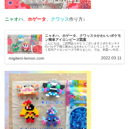
ニャオハ
、
ホゲータ
、
クワッス
作り方↓
ニャオハ、ホゲータ、クワッス☆かわいいポケモ
ン簡単アイロンビーズ図案
こんにちは。ご訪問ありがとうございます☆ポケモンＳＶ
のパルデア御三家みんなかわいい♡ということで、さっそ
く百均アイロンビーズで作りました。では、本題へ↓今日の
作品☆ニャオハ、ホゲータ、クワッス昨日は、ドラゴンポ
ケモンのミニリュウ、ハクリュー...
2022.03.11
migiteni-lemon.com