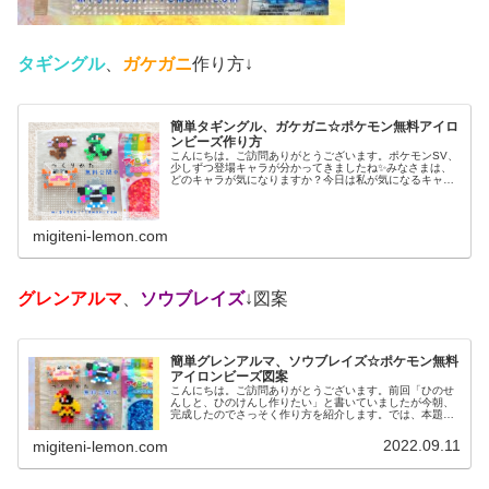
タギングル
、
ガケガニ
作り方↓
簡単タギングル、ガケガニ☆ポケモン無料アイロ
ンビーズ作り方
こんにちは。ご訪問ありがとうございます。ポケモンSV、
少しずつ登場キャラが分かってきましたね✨みなさまは、
どのキャラが気になりますか？今日は私が気になるキャラ
を、アイロンビーズで作ってみました。では、本題へ↓今日
の作品☆タギングル、ガケガニ...
migiteni-lemon.com
グレンアルマ
、
ソウブレイズ
↓図案
簡単グレンアルマ、ソウブレイズ☆ポケモン無料
アイロンビーズ図案
こんにちは。ご訪問ありがとうございます。前回「ひのせ
んしと、ひのけんし作りたい」と書いていましたが今朝、
完成したのでさっそく作り方を紹介します。では、本題へ↓
今日の作品☆グレンアルマ、ソウブレイズ今日は、ポケモ
ン(ポケットモンスター)の20...
2022.09.11
migiteni-lemon.com