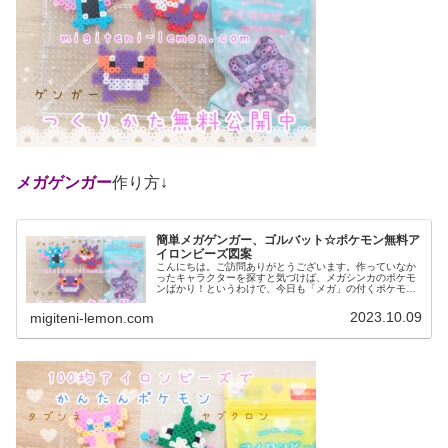
メガゲンガー
作り方↓
簡単メガゲンガー、ゴルバット☆ポケモン無料ア
イロンビーズ図案
こんにちは。ご訪問ありがとうございます。作っていなか
ったキャラクターを探すと気づけば、メガシンカのポケモ
ンばかり！というわけで、今日も「メガ」の付くポケモン
など作りました。では、本題へ↓今日の作品☆メガゲンガ
ー、ゴルバット今回は、カントー地...
2023.10.09
migiteni-lemon.com