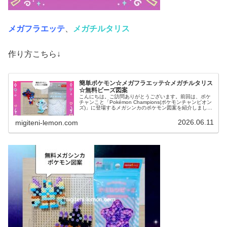
メガフラエッテ
、
メガチルタリス
作り方こちら↓
簡単ポケモン☆メガフラエッテ☆メガチルタリス
☆無料ビーズ図案
こんにちは。ご訪問ありがとうございます。前回は、ポケ
チャンこと「Pokémon Champions(ポケモンチャンピオン
ズ)」に登場するメガシンカのポケモン図案を紹介しました
↓今日も、引き続きポケチャン登場！あのポケモンたちを作
りました。で...
2026.06.11
migiteni-lemon.com