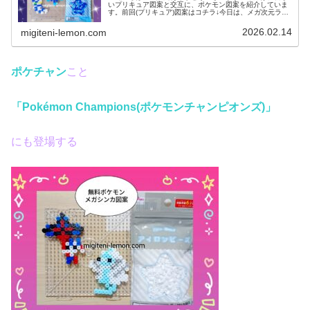
いプリキュア図案と交互に、ポケモン図案を紹介していま
す。前回(プリキュア)図案はコチラ↓今日は、メガ次元ラッ
シュで登場するメガシンカしたあのポケモンたちを作りま
した。では、本題へ↓今日の作...
2026.02.14
migiteni-lemon.com
ポケチャン
こと
「Pokémon Champions(ポケモンチャンピオンズ)」
にも登場する