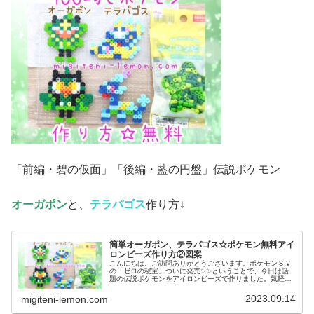
「前編・碧の仮面」「後編・藍の円盤」伝説ポケモン
オーガポン
と、
テラパゴス
作り方↓
簡単オーガポン、テラパゴス☆ポケモン無料アイ
ロンビーズ作り方②図案
こんにちは。ご訪問ありがとうございます。ポケモンＳＶ
の「ゼロの秘宝」ついに発売✨✨ということで、今日は話
題の伝説ポケモンをアイロンビーズで作りました。気軽に
作れる、小さめなサイズです。では、本題へ↓今日の作品☆
オーガポン、テラパゴス今回は、...
2023.09.14
migiteni-lemon.com