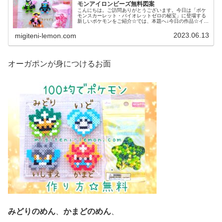
モンアイロンビーズ無料図案
こんにちは。ご訪問ありがとうございます。今日は「ポケ
モンスカーレット・バイオレットゼロの秘宝」に登場する
新しいポケモンをご紹介☆では、本題へ↓今日の作品☆イイ
ネイヌ、マシマシラ、キチキギス今回は、ポケモンSV「ゼ
ロの秘宝」の新ポケモンで、キ...
2023.06.13
migiteni-lemon.com
オーガポンが身につけるお面
みどりのめん
、
かまどのめん
、