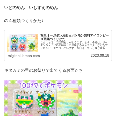
いどのめん
、
いしずえのめん
の４種類つくりかた↓
簡単オーガポンお面☆ポケモン無料アイロンビー
ズ図案つくりかた
こんにちは。ご訪問ありがとうございます。今週は、ポケ
モンＳＶ「ゼロの秘宝」に登場するキャラクターなどをア
イロンビーズで作っています。今日は、やっと我が家も前
編ストーリーをクリアしたので記念に、オーガポンのお面
たちを作ってみました。では、本題...
2023.09.18
migiteni-lemon.com
キタカミの里のお祭りで出てくるお面たち