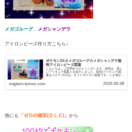
メガゴルーグ
、
メガシャンデラ
アイロンビーズ作り方こちら↓
ポケモンZA☆メガゴルーグ☆メガシャンデラ無
料アイロンビーズ図案
こんにちは。ご訪問ありがとうございます。前回は、新し
いプリキュア図案とを紹介しました。前回(プリキュア)図
案はコチラ↓今日は、久々にポケモン図案です。いま我が家
は「ポケモンチャンピオンズ(ポケチャン)」に夢中✨️という
ことで、そこにも登場す...
2026.06.08
migiteni-lemon.com
他にも
「ゼロの秘宝(ＤＬＣ)」
から