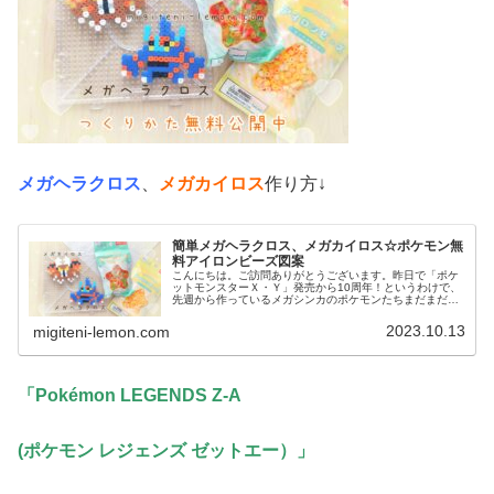
メガヘラクロス
、
メガカイロス
作り方↓
簡単メガヘラクロス、メガカイロス☆ポケモン無
料アイロンビーズ図案
こんにちは。ご訪問ありがとうございます。昨日で「ポケ
ットモンスターＸ・Ｙ」発売から10周年！というわけで、
先週から作っているメガシンカのポケモンたちまだまだ作
っていきます♡では、本題へ↓今日の作品☆メガヘラクロ
ス、メガカイロス今回は、カロス...
2023.10.13
migiteni-lemon.com
「Pokémon LEGENDS Z-A
(ポケモン レジェンズ ゼットエー）
」