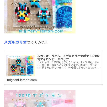
メガルカリオ
つくりかた↓
ルカリオ、リオル、メガルカリオ☆ポケモン100
均アイロンビーズ作り方
こんにちは。ご訪問ありがとうございます☆先週あたりか
ら、作り直し図案もアップしています。本日も、リベン
ジ！前よりは似ているハズ…!!!(今週もよろしくおねがいし
ます♡)では本題へ↓今日の作品☆リオル進化形昨日は、キ
ノコに似たポケモンネマシュ...
migiteni-lemon.com