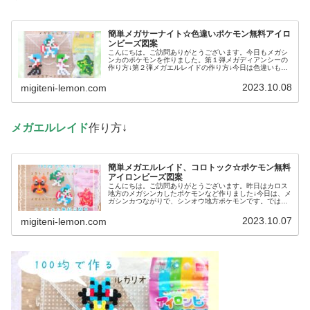
簡単メガサーナイト☆色違いポケモン無料アイロ
ンビーズ図案
こんにちは。ご訪問ありがとうございます。今日もメガシ
ンカのポケモンを作りました。第１弾メガディアンシーの
作り方↓第２弾メガエルレイドの作り方↓今日は色違いも作
っています。では、本題へ↓今日の作品☆メガサーナイト今
回は、メガシンカのポケモンメ...
2023.10.08
migiteni-lemon.com
メガエルレイド
作り方↓
簡単メガエルレイド、コロトック☆ポケモン無料
アイロンビーズ図案
こんにちは。ご訪問ありがとうございます。昨日はカロス
地方のメガシンカしたポケモンなど作りました↓今日は、メ
ガシンカつながりで、シンオウ地方ポケモンです。では、
本題へ↓今日の作品☆メガエルレイド、コロトック今回は、
シンオウ地方のポケモンメガエ...
2023.10.07
migiteni-lemon.com