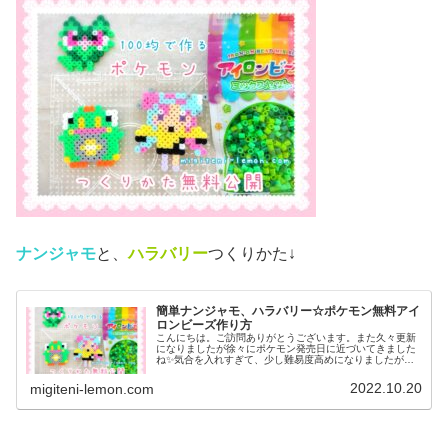
ナンジャモ
と、
ハラバリー
つくりかた↓
簡単ナンジャモ、ハラバリー☆ポケモン無料アイ
ロンビーズ作り方
こんにちは。ご訪問ありがとうございます。また久々更新
になりましたが徐々にポケモン発売日に近づいてきました
ね✨気合を入れすぎて、少し難易度高めになりましたがぜ
ひ作ってみてください♡では、本題へ↓今日の作品☆ナンジ
ャモ、ハラバリー今日は、ポケモ...
2022.10.20
migiteni-lemon.com