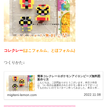
コレクレー
(はこフォルム、とほフォルム)
つくりかた↓
簡単コレクレー☆ポケモンアイロンビーズ無料図
案作り方
こんにちは。ご訪問ありがとうございます。本日２作目
は、つい先日お披露目されたポケモン新キャラです✨✨と
てもかわいいので３パターン作ってみました。本日１作目
はコチラ↓では、本題へ↓今日の作品☆コレクレー今日は、
ゴーストタイプの新しいポケモンコ...
2022.11.08
migiteni-lemon.com