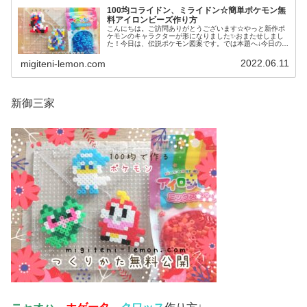
100均コライドン、ミライドン☆簡単ポケモン無
料アイロンビーズ作り方
こんにちは。ご訪問ありがとうございます☆やっと新作ポ
ケモンのキャラクターが形になりました✨おまたせしまし
た！今日は、伝説ポケモン図案です。では本題へ↓今日の作
品☆コライドン、ミライドン昨日は、ヒスイ地方にも登場
する幻ポケモンシェイミのランド...
2022.06.11
migiteni-lemon.com
新御三家