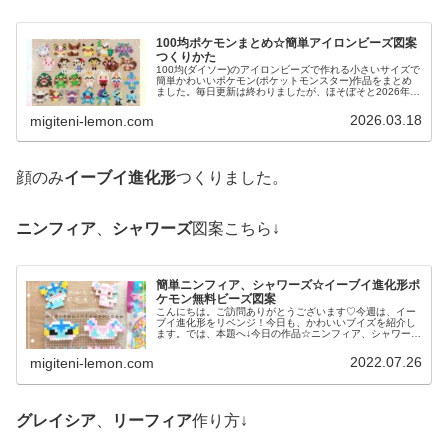
100均ポケモンまとめ☆簡単アイロンビーズ図案
つくりかた
100均(ダイソー)のアイロンビーズで作れる小さいサイズで
簡単かわいいポケモン(ポケットモンスター)作品をまとめ
ました。毎日更新は終わりましたが、ほそぼそと2026年も
ポケモン作っています♡目指せポケモン全制覇！全て、作
り方(図案)は無料で...
2026.03.18
migiteni-lemon.com
顔のみ
イーブイ進化形
つくりました。
ニンフィア
、
シャワーズ
図案こちら↓
簡単ニンフィア、シャワーズ☆イーブイ進化形ポ
ケモン無料ビーズ図案
こんにちは。ご訪問ありがとうございます♡今週は、イー
ブイ進化形をリベンジ！今日も、かわいいブイズを紹介し
ます。では、本題へ↓今日の作品☆ニンフィア、シャワーズ
昨日は、イーブイの進化形グレイシア、リーフィアを(顔の
みですが)100均アイロンビ...
2022.07.26
migiteni-lemon.com
グレイシア
、
リーフィア
作り方↓