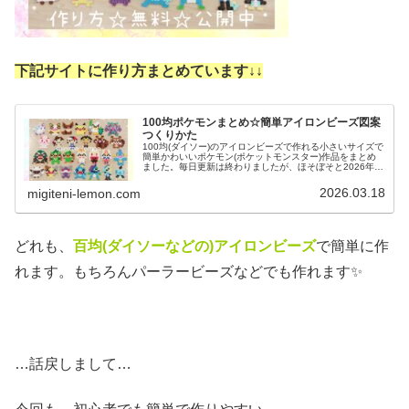
下記サイトに作り方まとめています↓
↓
100均ポケモンまとめ☆簡単アイロンビーズ図案
つくりかた
100均(ダイソー)のアイロンビーズで作れる小さいサイズで
簡単かわいいポケモン(ポケットモンスター)作品をまとめ
ました。毎日更新は終わりましたが、ほそぼそと2026年も
ポケモン作っています♡目指せポケモン全制覇！全て、作
り方(図案)は無料で...
2026.03.18
migiteni-lemon.com
どれも、
百均(ダイソーなどの)アイロンビーズ
で簡単に作
れます。もちろんパーラービーズなどでも作れます✨
…話戻しまして…