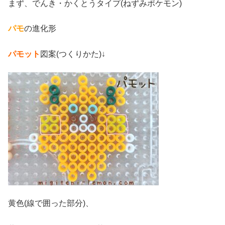
まず、でんき・かくとうタイプ(ねずみポケモン)
パモ
の進化形
パモット
図案(つくりかた)↓
黄色(線で囲った部分)、