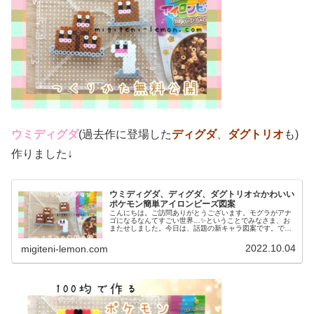
ウミディグダ
(過去作に登場した
ディグダ
、
ダグトリオ
も)
作りました↓
ウミディグダ、ディグダ、ダグトリオ☆かわいい
ポケモン簡単アイロンビーズ図案
こんにちは。ご訪問ありがとうございます。モグラがアナ
ゴになるなんてすごい世界…✨ということでみなさま、お
またせしました。今日は、話題の新キャラ図案です。で
は、本題へ↓今日の作品☆ウミディグダたちポケモン(ポケ
ットモンスター)の2022年最新...
2022.10.04
migiteni-lemon.com