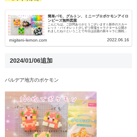
簡単パモ、グルトン、ミニーブ☆ポケモンアイロ
ンビーズ無料図案
こんにちは。ご訪問ありがとうございます☆新作のスカー
レット・バイオレット少しずつ登場キャラクターも公開さ
れましたね☆ということで今日は話題の新キャラに挑戦！
では本題へ↓今日の作品☆ポケモンSV新キャラ昨日は、か
わいいポケモンハネッコ、ワタッ...
2022.06.16
migiteni-lemon.com
2024/01/06追加
パルデア地方のポケモン