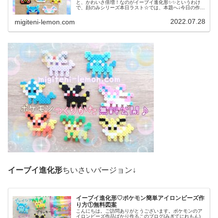
と、かわいさ倍増！なのがイーブイ進化形✨✨というわけ
で、顔のみシリーズ本日ラスト☆では、本題へ↓今日の作品
☆サンダース、ブースター昨日は、イーブイ進化形からエ
ーフィ、ブラッキーを100均ア...
2022.07.28
migiteni-lemon.com
イーブイ進化形
ちいさいバージョン↓
イーブイ進化形♡ポケモン簡単アイロンビーズ作
り方①無料図案
こんにちは。ご訪問ありがとうございます。ポケモンのア
イロンビーズ作品ばかり作るこのブログ(みぎてにれもん)