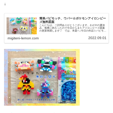
↓
簡単パピモッチ、ウパー☆ポケモンアイロンビー
ズ無料図案
こんにちは。ご訪問ありがとうございます。わがやの夏休
み、無事に終わったので今日からまたアイロンビーズ図案
の更新再開します♡ では、本題へ↓今日の作品☆パピモッ
チ、ウパー前回、ドラゴンタイプのポケモンウオノラゴ
ン、カジッチュを100均アイロン...
2022.09.01
migiteni-lemon.com