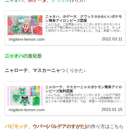
ニャオハ
、
ホゲータ
、
クワッス
作り方↓
ニャオハ、ホゲータ、クワッス☆かわいいポケモ
ン簡単アイロンビーズ図案
こんにちは。ご訪問ありがとうございます☆ポケモンＳＶ
のパルデア御三家みんなかわいい♡ということで、さっそ
く百均アイロンビーズで作りました。では、本題へ↓今日の
作品☆ニャオハ、ホゲータ、クワッス昨日は、ドラゴンポ
ケモンのミニリュウ、ハクリュー...
2022.03.11
migiteni-lemon.com
ニャオハ
の進化形
ニャローテ
、
マスカーニャ
つくりかた↓
ニャローテ、マスカーニャ☆ポケモン簡単アイロ
ンビーズ無料図案
こんにちは。ご訪問ありがとうございます。パルデア地方
ポケモン公式で紹介されたので、こちらも情報解禁✨今日
はニャオハの進化形です。では、本題へ↓今日の作品☆ニャ
オハ進化形今回は、ポケモンＳＶの御三家ニャオハの進化
形ニャローテ、マスカーニャを1...
2023.01.15
migiteni-lemon.com
パピモッチ
、
ウパー(パルデアのすがた)
の作り方はこちら