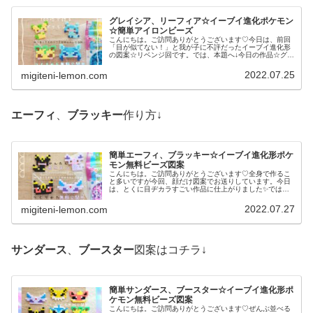
グレイシア、リーフィア☆イーブイ進化ポケモン
☆簡単アイロンビーズ
こんにちは。ご訪問ありがとうございます♡今日は、前回
「目が似てない！」と我が子に不評だったイーブイ進化形
の図案☆リベンジ回です。では、本題へ↓今日の作品☆グレ
イシア、リーフィア昨日は、ことり、カラスポケモンココ
ガラ、アオガラス、アーマーガア...
2022.07.25
migiteni-lemon.com
エーフィ
、
ブラッキー
作り方↓
簡単エーフィ、ブラッキー☆イーブイ進化形ポケ
モン無料ビーズ図案
こんにちは。ご訪問ありがとうございます♡全身で作るこ
と多いですが今回、顔だけ図案でお送りしています。今日
は、とくに目ヂカラすごい作品に仕上がりました✨では、
本題へ↓今日の作品☆エーフィ、ブラッキー昨日は、イーブ
イ進化形からニンフィア、シャワ...
2022.07.27
migiteni-lemon.com
サンダース
、
ブースター
図案はコチラ↓
簡単サンダース、ブースター☆イーブイ進化形ポ
ケモン無料ビーズ図案
こんにちは。ご訪問ありがとうございます♡ぜんぶ並べる