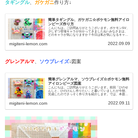
タギングル
、
ガケガニ
作り方↓
簡単タギングル、ガケガニ☆ポケモン無料アイロ
ンビーズ作り方
こんにちは。ご訪問ありがとうございます。ポケモンSV、
少しずつ登場キャラが分かってきましたね✨みなさまは、
どのキャラが気になりますか？今日は私が気になるキャラ
を、アイロンビーズで作ってみました。では、本題へ↓今日
の作品☆タギングル、ガケガニ...
2022.09.09
migiteni-lemon.com
グレンアルマ
、
ソウブレイズ
↓図案
簡単グレンアルマ、ソウブレイズ☆ポケモン無料
アイロンビーズ図案
こんにちは。ご訪問ありがとうございます。前回「ひのせ
んしと、ひのけんし作りたい」と書いていましたが今朝、
完成したのでさっそく作り方を紹介します。では、本題へ↓
今日の作品☆グレンアルマ、ソウブレイズ今日は、ポケモ
ン(ポケットモンスター)の20...
2022.09.11
migiteni-lemon.com