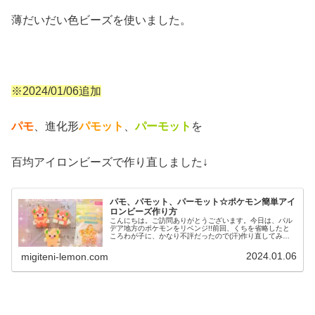
薄だいだい色ビーズを使いました。
※2024/01/06追加
パモ
、進化形
パモット
、
パーモット
を
百均アイロンビーズで作り直しました↓
パモ、パモット、パーモット☆ポケモン簡単アイ
ロンビーズ作り方
こんにちは。ご訪問ありがとうございます。今日は、パル
デア地方のポケモンをリベンジ!!前回、くちを省略したと
ころわが子に、かなり不評だったので(汗)作り直してみま
した。では、本題へ↓今日の作品☆パモ進化形今回は、パル
デア地方のポケモンパモ、進...
2024.01.06
migiteni-lemon.com