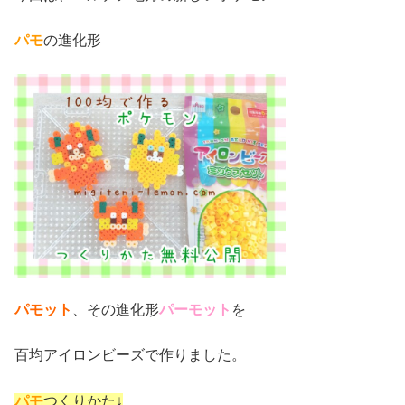
パモ
の進化形
パモット
、その進化形
パーモット
を
百均アイロンビーズで作りました。
パモ
つくりかた↓