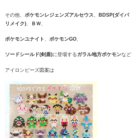
その他、
ポケモンレジェンズアルセウス
、
BDSP(ダイパ
リメイク)
、
ＢＷ
、
ポケモンユナイト
、
ポケモンGO
、
ソードシールド(剣盾)
に登場する
ガラル地方ポケモン
など
アイロンビーズ図案は