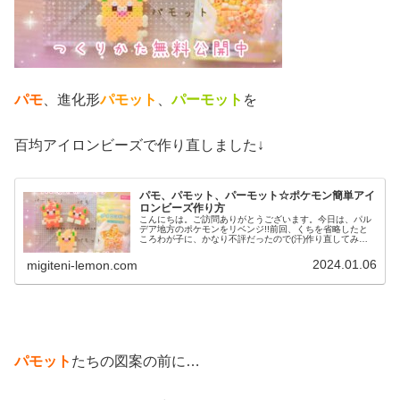
パモ
、進化形
パモット
、
パーモット
を
百均アイロンビーズで作り直しました↓
パモ、パモット、パーモット☆ポケモン簡単アイ
ロンビーズ作り方
こんにちは。ご訪問ありがとうございます。今日は、パル
デア地方のポケモンをリベンジ!!前回、くちを省略したと
ころわが子に、かなり不評だったので(汗)作り直してみま
した。では、本題へ↓今日の作品☆パモ進化形今回は、パル
デア地方のポケモンパモ、進...
2024.01.06
migiteni-lemon.com
パモット
たちの図案の前に…