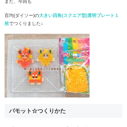
また、今回も
百均(ダイソー)の
大きい四角(スクエア
型)透明プレート１
枚
でつくりました↓
パモット☆つくりかた