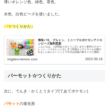
薄いオレンジ色、緑色、茶色、
水色、白色ビーズを使いました。
パモ
つくりかた↓
簡単パモ、グルトン、ミニーブ☆ポケモンアイロ
ンビーズ無料図案
こんにちは。ご訪問ありがとうございます☆新作のスカー
レット・バイオレット少しずつ登場キャラクターも公開さ
れましたね☆ということで今日は話題の新キャラに挑戦！
では本題へ↓今日の作品☆ポケモンSV新キャラ昨日は、か
わいいポケモンハネッコ、ワタッ...
2022.06.16
migiteni-lemon.com
パーモット☆つくりかた
次に、でんき・かくとうタイプ(てあてポケモン)
パモット
の進化形