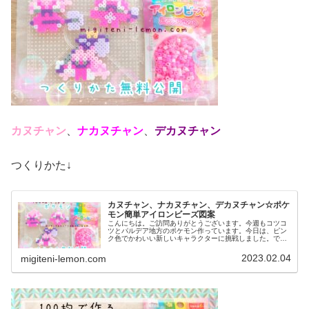
カヌチャン
、
ナカヌチャン
、
デカヌチャン
つくりかた↓
カヌチャン、ナカヌチャン、デカヌチャン☆ポケ
モン簡単アイロンビーズ図案
こんにちは。ご訪問ありがとうございます。今週もコツコ
ツとパルデア地方のポケモン作っています。今日は、ピン
ク色でかわいい新しいキャラクターに挑戦しました。で
は、本題へ↓今日の作品☆カヌチャン進化形今回は、パルデ
ア地方の新しいポケモンカヌチャン...
2023.02.04
migiteni-lemon.com