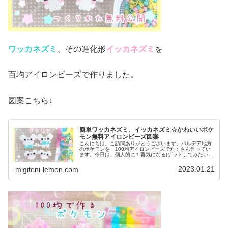
ワッカネズミ
、その進化形
イッカネズミ
を
百均アイロンビーズで作りました。
図案こちら↓
簡単ワッカネズミ、イッカネズミ☆かわいいポケ
モン無料アイロンビーズ図案
こんにちは。ご訪問ありがとうございます。パルデア地方
のポケモンを 100均アイロンビーズでたくさん作ってい
ます。今日は、個人的に１番気になる(ゲットしてみたい)
あの、ねずみの一家を図案を紹介します。では、本題へ↓今
日の作品☆ワッカネズミ、イ...
2023.01.21
migiteni-lemon.com