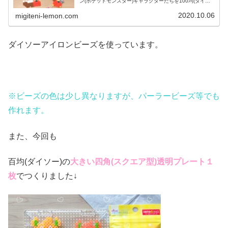
ン(ポケットモンスター)キャラクターたちを100均(ダイソ
ー)アイロンビーズで作ってみました😀今回は、ピカチュ
ウ、イーヴイ、モルペコ、メ...
2020.10.06
migiteni-lemon.com
ダイソーアイロンビーズを使っています。
※ビーズの色は少し異なりますが、パーラービーズ等でも
作れます。
また、今回も
百均(ダイソー)の
大きい四角(スクエア
型)透明プレート１
枚
でつくりました↓