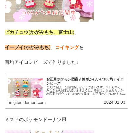
ピカチュウ
(
かがみもち
、
富士山
)
、
イーブイ
(
かがみもち
)
、
コイキング
を
百均アイロンビーズで作りました↓
お正月ポケモン図案☆簡単かわいい100均アイロ
ンビーズ
こんにちは。ご訪問ありがとうございます。１日も早く、
みなさまの日常が戻りますように。昨日は、お正月ちいか
わ図案を紹介しましたが↓今日は、お正月かざりに使えるポ
ケモンのアイロンビーズ図案をお届けします。では、本題
へ↓今日の作品☆今回は、お正月...
2024.01.03
migiteni-lemon.com
ミスドのポケモンドーナツ風