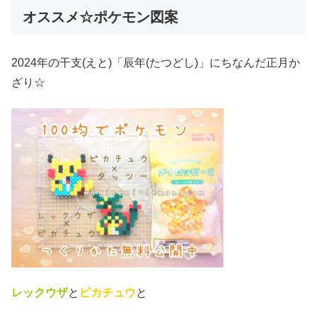
オススメ☆ポケモン図案
2024年の干支(えと)「辰年(たつどし)」にちなんだ正月か
ざり☆
レックウザ
と
ピカチュウ
と