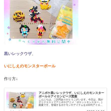
黒いレックウザ
、
いにしえのモンスターボール
作り方↓
アニポケ黒いレックウザ、いにしえのモンスター
ボール☆アイロンビーズ図案
こんにちは。ご訪問ありがとうございます。今日は、我が
子リクエストでアニポケ(アニメ「ポケットモンスター」)
図案です。登場するポケモンやアイテムを100均アイロン
ビーズで作りました☆ぜひセットで作ってみてください。
では、本題へ↓今日の作品☆黒...