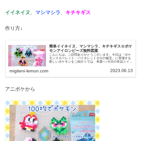
イイネイヌ
、
マシマシラ
、
キチキギス
作り方↓
簡単イイネイヌ、マシマシラ、キチキギス☆ポケ
モンアイロンビーズ無料図案
こんにちは。ご訪問ありがとうございます。今日は「ポケ
モンスカーレット・バイオレットゼロの秘宝」に登場する
新しいポケモンをご紹介☆では、本題へ↓今日の作品☆イイ
ネイヌ、マシマシラ、キチキギス今回は、ポケモンSV「ゼ
ロの秘宝」の新ポケモンで、キ...
2023.06.13
migiteni-lemon.com
アニポケから