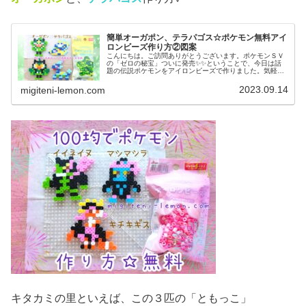
簡単オーガポン、テラパゴス☆ポケモン無料アイ
ロンビーズ作り方②図案
こんにちは。ご訪問ありがとうございます。ポケモンＳＶ
の「ゼロの秘宝」ついに発売✨✨ということで、今日は話
題の伝説ポケモンをアイロンビーズで作りました。気軽に
作れる、小さめなサイズです。では、本題へ↓今日の作品☆
オーガポン、テラパゴス今回は、...
2023.09.14
migiteni-lemon.com
キタカミの里といえば、この３匹の「ともっこ」