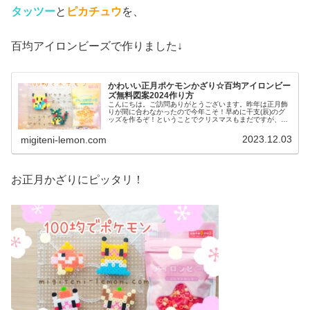
タッツー
と
ピカチュウ
を、
百均アイロンビーズで作りました↓
かわいい正月ポケモンかざり☆百均アイロンビー
ズ無料図案2024作り方
こんにちは。ご訪問ありがとうございます。昨年は正月飾
りが間に合わなかったので今年こそ！早めに干支(辰)のグ
ッズを作るぞ！ということでクリスマスもまだですが、来
年(2024年)のお正月飾りを作りました。では、本題へ↓今日
の作品☆ポケモン正月か...
2023.12.03
migiteni-lemon.com
お正月かざりにピッタリ！