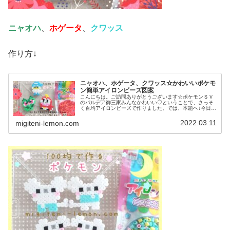
ニャオハ
、
ホゲータ
、
クワッス
作り方↓
ニャオハ、ホゲータ、クワッス☆かわいいポケモ
ン簡単アイロンビーズ図案
こんにちは。ご訪問ありがとうございます☆ポケモンＳＶ
のパルデア御三家みんなかわいい♡ということで、さっそ
く百均アイロンビーズで作りました。では、本題へ↓今日の
作品☆ニャオハ、ホゲータ、クワッス昨日は、ドラゴンポ
ケモンのミニリュウ、ハクリュー...
2022.03.11
migiteni-lemon.com