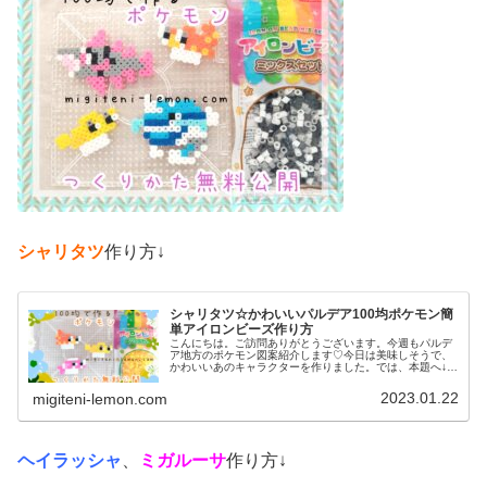
シャリタツ
作り方↓
シャリタツ☆かわいいパルデア100均ポケモン簡
単アイロンビーズ作り方
こんにちは。ご訪問ありがとうございます。今週もパルデ
ア地方のポケモン図案紹介します♡今日は美味しそうで、
かわいいあのキャラクターを作りました。では、本題へ↓今
日の作品☆シャリタツたち今回は、お寿司によく似たパル
デア地方の新しいポケモンシャリ...
2023.01.22
migiteni-lemon.com
ヘイラッシャ
、
ミガルーサ
作り方↓