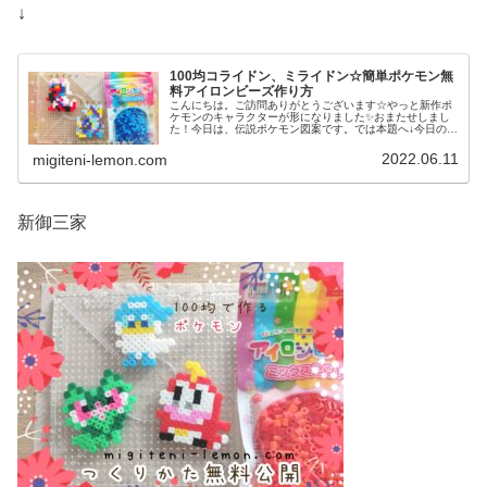
↓
100均コライドン、ミライドン☆簡単ポケモン無
料アイロンビーズ作り方
こんにちは。ご訪問ありがとうございます☆やっと新作ポ
ケモンのキャラクターが形になりました✨おまたせしまし
た！今日は、伝説ポケモン図案です。では本題へ↓今日の作
品☆コライドン、ミライドン昨日は、ヒスイ地方にも登場
する幻ポケモンシェイミのランド...
2022.06.11
migiteni-lemon.com
新御三家