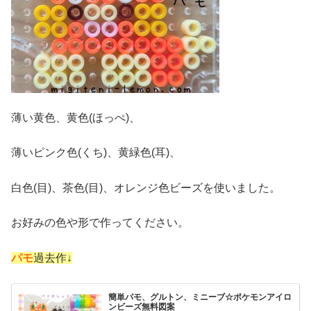
薄い黄色、黄色(ほっぺ)、
薄いピンク色(くち)、黄緑色(耳)、
白色(目)、茶色(目)、オレンジ色ビーズを使いました。
お好みの色や形で作ってください。
パモ
過去作↓
簡単パモ、グルトン、ミニーブ☆ポケモンアイロ
ンビーズ無料図案