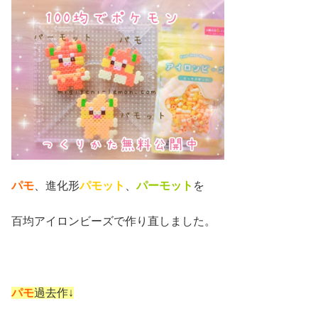
パモ
、進化形
パモット
、
パーモット
を
百均アイロンビーズで作り直しました。
パモ
過去作↓