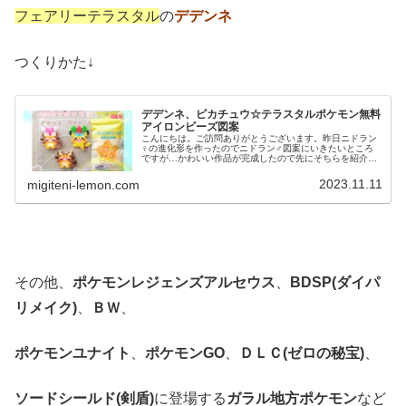
フェアリーテラスタル
の
デデンネ
つくりかた↓
デデンネ、ピカチュウ☆テラスタルポケモン無料
アイロンビーズ図案
こんにちは。ご訪問ありがとうございます。昨日ニドラン
♀の進化形を作ったのでニドラン♂図案にいきたいところ
ですが…かわいい作品が完成したので先にそちらを紹介し
ます！では、本題へ↓今日の作品☆テラスタル☆デデンネ、
ピカチュウ今回は、テラスタルし...
2023.11.11
migiteni-lemon.com
その他、
ポケモンレジェンズアルセウス
、
BDSP(ダイパ
リメイク)
、
ＢＷ
、
ポケモンユナイト
、
ポケモンGO
、
ＤＬＣ(ゼロの秘宝)
、
ソードシールド(剣盾)
に登場する
ガラル地方ポケモン
など