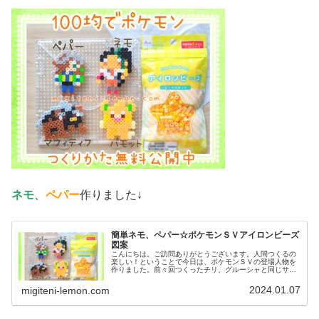
ネモ
、
ペパー
作りました↓
簡単ネモ、ペパー☆ポケモンＳＶアイロンビーズ
図案
こんにちは。ご訪問ありがとうございます。人間つくるの
楽しい！ということで今日は、ポケモンＳＶの登場人物を
作りました。前々回つくったチリ、グルーシャと同じサイ
ズで作っています。では、本題へ↓今日の作品☆ネモ、ペパ
ー今回は、ポケモンＳＶの登場人...
2024.01.07
migiteni-lemon.com