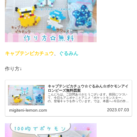
キャプテンピカチュウ
、
ぐるみん
作り方↓
キャプテンピカチュウ☆ぐるみん☆ポケモンアイ
ロンビーズ無料図案
こんにちは。ご訪問ありがとうございます。前回につづい
て、今日もアニポケことアニメ「ポケットモンスター」
の、登場キャラを作っています。では、本題へ↓今日の作品
☆キャプテンピカチュウ、ぐるみん今回は、アニポケから
キャプテンピカチュウとぐるみんを...
2023.07.03
migiteni-lemon.com