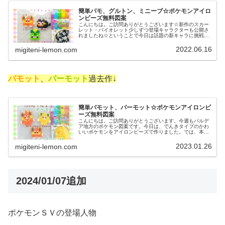
簡単パモ、グルトン、ミニーブ☆ポケモンアイロ
ンビーズ無料図案
こんにちは。ご訪問ありがとうございます☆新作のスカー
レット・バイオレット少しずつ登場キャラクターも公開さ
れましたね☆ということで今日は話題の新キャラに挑戦！
では本題へ↓今日の作品☆ポケモンSV新キャラ昨日は、か
わいいポケモンハネッコ、ワタッ...
2022.06.16
migiteni-lemon.com
パモット
、
パーモット
過去作↓
簡単パモット、パーモット☆ポケモンアイロンビ
ーズ無料図案
こんにちは。ご訪問ありがとうございます。今週もパルデ
ア地方のポケモン図案です。今日は、でんきタイプのかわ
いいポケモンをアイロンビーズで作りました。では、本題
へ↓今日の作品☆パモット、パーモット今回は、パルデア地
方の新しいポケモンパモの進化形...
2023.01.26
migiteni-lemon.com
2024/01/07追加
ポケモンＳＶの登場人物