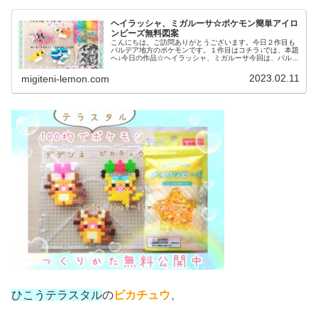
ヘイラッシャ、ミガルーサ☆ポケモン簡単アイロ
ンビーズ無料図案
こんにちは。ご訪問ありがとうございます。今日２作目も
パルデア地方のポケモンです。１作目はコチラ↓では、本題
へ↓今日の作品☆ヘイラッシャ、ミガルーサ今回は、パルデ
ア地方の新しいポケモンヘイラッシャ、ミガルーサを100
均アイロンビーズで作りまし...
2023.02.11
migiteni-lemon.com
ひこうテラスタル
の
ピカチュウ
、