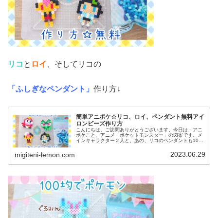
リコ
と
ロイ
、そしてリコの
「ふしぎなペンダント」
作り方↓
簡単アニポケ☆リコ、ロイ、ペンダント無料アイ
ロンビーズ作り方
こんにちは。ご訪問ありがとうございます。今日は、アニ
ポケこと、アニメ「ポケットモンスター」の図案です。メ
インキャラクター２人と、あの、リコのペンダントも100
均アイロンビーズで作ってみました。(ネックレス図案は、
紐を通せば完成です)では、本...
2023.06.29
migiteni-lemon.com