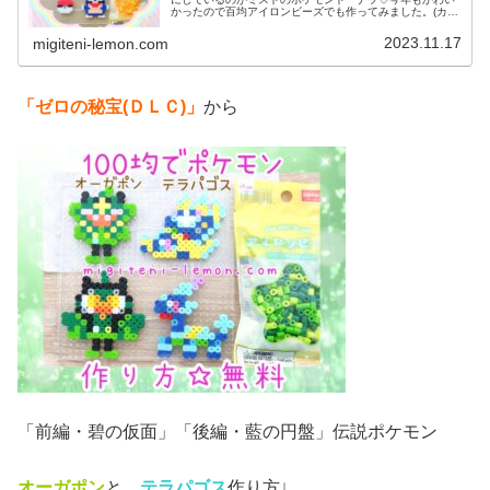
かったので百均アイロンビーズでも作ってみました。(カビ
ゴンも添えています)では、本題へ↓今日の作品☆ポケモン
ドーナツ今日は、ミスドで現在...
2023.11.17
migiteni-lemon.com
「ゼロの秘宝(ＤＬＣ)」
から
「前編・碧の仮面」「後編・藍の円盤」伝説ポケモン
オーガポン
と、
テラパゴス
作り方↓