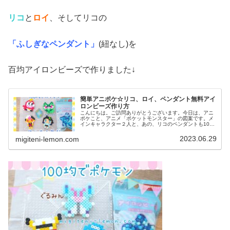
リコ
と
ロイ
、そしてリコの
「ふしぎなペンダント」
(紐なし)を
百均アイロンビーズで作りました↓
簡単アニポケ☆リコ、ロイ、ペンダント無料アイ
ロンビーズ作り方
こんにちは。ご訪問ありがとうございます。今日は、アニ
ポケこと、アニメ「ポケットモンスター」の図案です。メ
インキャラクター２人と、あの、リコのペンダントも100
均アイロンビーズで作ってみました。(ネックレス図案は、
紐を通せば完成です)では、本...
2023.06.29
migiteni-lemon.com