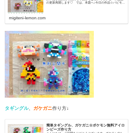
の更新再開します♡ では、本題へ↓今日の作品☆パピモッ
チ、ウパー前回、ドラゴンタイプのポケモンウオノラゴ
ン、カジッチュを100均アイロン...
migiteni-lemon.com
タギングル
、
ガケガニ
作り方↓
簡単タギングル、ガケガニ☆ポケモン無料アイロ
ンビーズ作り方