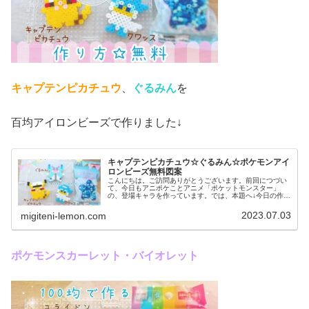
キャプテンピカチュウ
、
ぐるみん
を
百均アイロンビーズで作りました↓
キャプテンピカチュウ☆ぐるみん☆ポケモンアイ
ロンビーズ無料図案
こんにちは。ご訪問ありがとうございます。前回につづい
て、今日もアニポケことアニメ「ポケットモンスター」
の、登場キャラを作っています。では、本題へ↓今日の作品
☆キャプテンピカチュウ、ぐるみん今回は、アニポケから
キャプテンピカチュウとぐるみんを...
2023.07.03
migiteni-lemon.com
ポケモンスカーレット・バイオレット