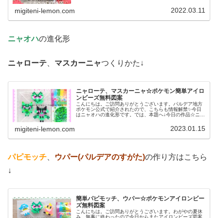
作品☆ニャオハ、ホゲータ、クワッス昨日は、ドラゴンポ
ケモンのミニリュウ、ハクリュー...
2022.03.11
migiteni-lemon.com
ニャオハ
の進化形
ニャローテ
、
マスカーニャ
つくりかた↓
ニャローテ、マスカーニャ☆ポケモン簡単アイロ
ンビーズ無料図案
こんにちは。ご訪問ありがとうございます。パルデア地方
ポケモン公式で紹介されたので、こちらも情報解禁✨今日
はニャオハの進化形です。では、本題へ↓今日の作品☆ニャ
オハ進化形今回は、ポケモンＳＶの御三家ニャオハの進化
形ニャローテ、マスカーニャを1...
2023.01.15
migiteni-lemon.com
パピモッチ
、
ウパー(パルデアのすがた)
の作り方はこちら
↓
簡単パピモッチ、ウパー☆ポケモンアイロンビー
ズ無料図案
こんにちは。ご訪問ありがとうございます。わがやの夏休
み、無事に終わったので今日からまたアイロンビーズ図案