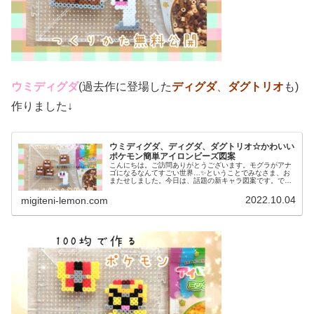
ウミディグダ
(過去作に登場した
ディグダ
、
ダグトリオ
も)
作りました↓
ウミディグダ、ディグダ、ダグトリオ☆かわいい
ポケモン簡単アイロンビーズ図案
こんにちは。ご訪問ありがとうございます。モグラがアナ
ゴになるなんてすごい世界…✨ということでみなさま、お
またせしました。今日は、話題の新キャラ図案です。で
は、本題へ↓今日の作品☆ウミディグダたちポケモン(ポケ
ットモンスター)の2022年最新...
2022.10.04
migiteni-lemon.com