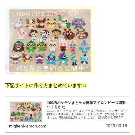
下記サイトに作り方まとめています↓
↓
100均ポケモンまとめ☆簡単アイロンビーズ図案
つくりかた
100均(ダイソー)のアイロンビーズで作れる小さいサイズで
簡単かわいいポケモン(ポケットモンスター)作品をまとめ
ました。毎日更新は終わりましたが、ほそぼそと2026年も
ポケモン作っています♡目指せポケモン全制覇！全て、作
り方(図案)は無料で...
2026.03.18
migiteni-lemon.com