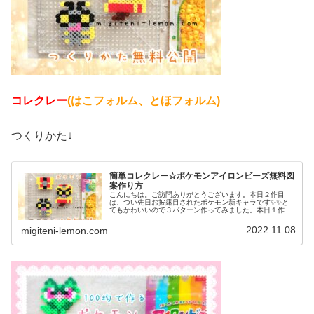
コレクレー
(はこフォルム、とほフォルム)
つくりかた↓
簡単コレクレー☆ポケモンアイロンビーズ無料図
案作り方
こんにちは。ご訪問ありがとうございます。本日２作目
は、つい先日お披露目されたポケモン新キャラです✨✨と
てもかわいいので３パターン作ってみました。本日１作目
はコチラ↓では、本題へ↓今日の作品☆コレクレー今日は、
ゴーストタイプの新しいポケモンコ...
2022.11.08
migiteni-lemon.com