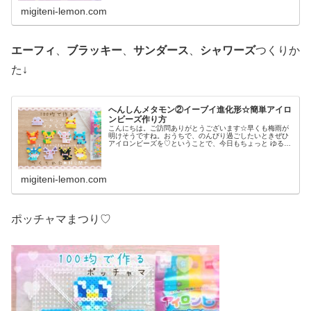
migiteni-lemon.com
エーフィ
、
ブラッキー
、
サンダース
、
シャワーズ
つくりか
た↓
へんしんメタモン②イーブイ進化形☆簡単アイロ
ンビーズ作り方
こんにちは。ご訪問ありがとうございます☆早くも梅雨が
明けそうですね。おうちで、のんびり過ごしたいときぜひ
アイロンビーズを♡ということで、今日もちょっと ゆる〜
いかんじのビーズ図案紹介します♡では本題へ↓今日の作品
☆へんしんメタモン(イーブイ...
migiteni-lemon.com
ポッチャマまつり♡