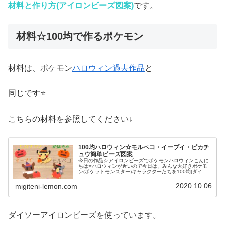
材料と作り方(アイロンビーズ図案)
です。
材料☆100均で作るポケモン
材料は、ポケモン
ハロウィン過去作品
と
同じです⭐
こちらの材料を参照してください↓
100均ハロウィン☆モルペコ・イーブイ・ピカチ
ュウ簡単ビーズ図案
今日の作品☆アイロンビーズでポケモンハロウィンこんに
ちは⭐ハロウィンが近いので今日は、みんな大好きポケモ
ン(ポケットモンスター)キャラクターたちを100均(ダイソ
ー)アイロンビーズで作ってみました😀今回は、ピカチュ
ウ、イーヴイ、モルペコ、メ...
2020.10.06
migiteni-lemon.com
ダイソーアイロンビーズを使っています。