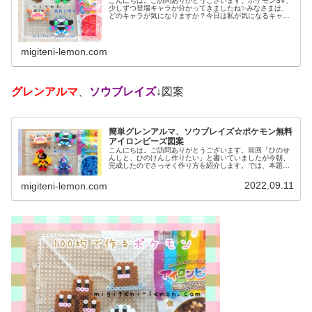
こんにちは。ご訪問ありがとうございます。ポケモンSV、
少しずつ登場キャラが分かってきましたね✨みなさまは、
どのキャラが気になりますか？今日は私が気になるキャラ
を、アイロンビーズで作ってみました。では、本題へ↓今日
の作品☆タギングル、ガケガニ...
migiteni-lemon.com
グレンアルマ
、
ソウブレイズ
↓図案
簡単グレンアルマ、ソウブレイズ☆ポケモン無料
アイロンビーズ図案
こんにちは。ご訪問ありがとうございます。前回「ひのせ
んしと、ひのけんし作りたい」と書いていましたが今朝、
完成したのでさっそく作り方を紹介します。では、本題へ↓
今日の作品☆グレンアルマ、ソウブレイズ今日は、ポケモ
ン(ポケットモンスター)の20...
2022.09.11
migiteni-lemon.com