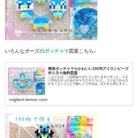
いろんなポーズの
ポッチャマ
図案こちら↓
簡単ポッチャマ☆かわいい100均アイロンビーズ
作り方☆無料図案
こんにちは。ご訪問ありがとうございます☆ずっと、うま
く作れなかったあのキャラクターついに、コツをつかんだ
かも？ということで嬉しくて今日は、ひたすら同じキャラ
作ってみました♡では本題へ↓今日の作品☆ポッチャマ昨日
は、アニポケ(アニメ「ポケット...
migiteni-lemon.com