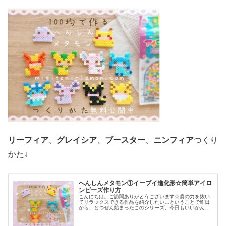
リーフィア
、
グレイシア
、
ブースター
、
ニンフィア
つくり
かた↓
へんしんメタモン①イーブイ進化形☆簡単アイロ
ンビーズ作り方
こんにちは。ご訪問ありがとうございます☆肩の力を抜い
てリラックスできる作品を紹介したい…ということで昨日
から、とつぜん始まったこのシリーズ。今日もいいかんじ
に、ゆるっと、ふわっとかわいい仕上がりです♡では、本
題へ↓今日の作品☆へんしんメタモ...