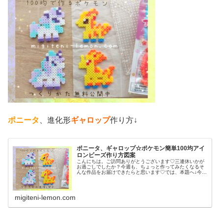
ポニータ
、進化形
ギャロップ
作り方↓
ポニータ、ギャロップ☆ポケモン簡単100均アイ
ロンビーズ作り方図案
こんにちは。ご訪問ありがとうございます♡三連休いかが
お過ごしでしたか？今週も、ちょっと作ってみたくなるそ
んな作品をお届けできたらと思います♡では、本題へ↓今日
の作品☆ポニータ、ギャロップ昨日は、ポケふた(ポケモン
マンホール)のデザインからヤ...
migiteni-lemon.com