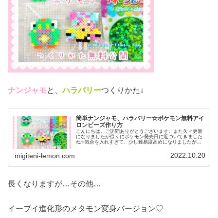
ナンジャモ
と、
ハラバリー
つくりかた↓
簡単ナンジャモ、ハラバリー☆ポケモン無料アイ
ロンビーズ作り方
こんにちは。ご訪問ありがとうございます。また久々更新
になりましたが徐々にポケモン発売日に近づいてきました
ね✨気合を入れすぎて、少し難易度高めになりましたがぜ
ひ作ってみてください♡では、本題へ↓今日の作品☆ナンジ
ャモ、ハラバリー今日は、ポケモ...
2022.10.20
migiteni-lemon.com
長くなりますが…その他…
イーブイ進化形のメタモン変身バージョン♡