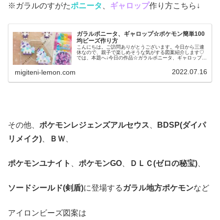
※ガラルのすがた
ポニータ
、
ギャロップ
作り方こちら↓
ガラルポニータ、ギャロップ☆ポケモン簡単100
均ビーズ作り方
こんにちは。ご訪問ありがとうございます。今日から三連
休なので、親子で楽しめそうな気がする図案紹介します♡
では、本題へ↓今日の作品☆ガラルポニータ、ギャロップ前
回は、伝説ポケモンレシラム、ゼクロムを百均アイロンビ
ーズで作りました↓今日は、ガラ...
2022.07.16
migiteni-lemon.com
その他、
ポケモンレジェンズアルセウス
、
BDSP(ダイパ
リメイク)
、
ＢＷ
、
ポケモンユナイト
、
ポケモンGO
、
ＤＬＣ(ゼロの秘宝)
、
ソードシールド(剣盾)
に登場する
ガラル地方ポケモン
など
アイロンビーズ図案は