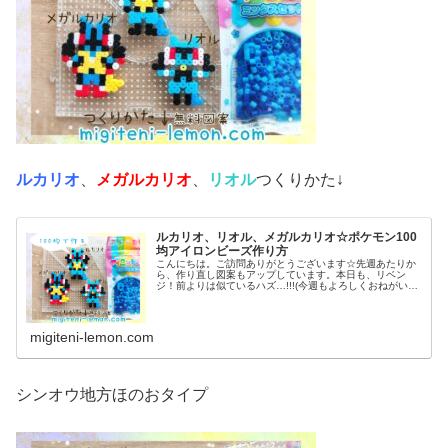
ルカリオ
、
メガルカリオ
、
リオル
つくりかた↓
ルカリオ、リオル、メガルカリオ☆ポケモン100
均アイロンビーズ作り方
こんにちは。ご訪問ありがとうございます☆先週あたりか
ら、作り直し図案もアップしています。本日も、リベン
ジ！前よりは似ているハズ…!!!(今週もよろしくおねがいし
ます♡)では本題へ↓今日の作品☆リオル進化形昨日は、キ
ノコに似たポケモンネマシュ...
migiteni-lemon.com
シンオウ地方ほのおタイプ