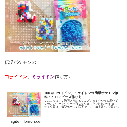
伝説ポケモンの
コライドン
、
ミライドン
作り方↓
100均コライドン、ミライドン☆簡単ポケモン無
料アイロンビーズ作り方
こんにちは。ご訪問ありがとうございます☆やっと新作ポ
ケモンのキャラクターが形になりました✨おまたせしまし
た！今日は、伝説ポケモン図案です。では本題へ↓今日の作
品☆コライドン、ミライドン昨日は、ヒスイ地方にも登場
する幻ポケモンシェイミのランド...
migiteni-lemon.com