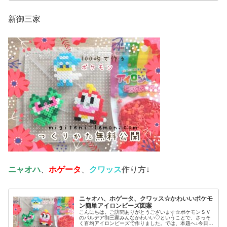
新御三家
ニャオハ
、
ホゲータ
、
クワッス
作り方↓
ニャオハ、ホゲータ、クワッス☆かわいいポケモ
ン簡単アイロンビーズ図案
こんにちは。ご訪問ありがとうございます☆ポケモンＳＶ
のパルデア御三家みんなかわいい♡ということで、さっそ
く百均アイロンビーズで作りました。では、本題へ↓今日の