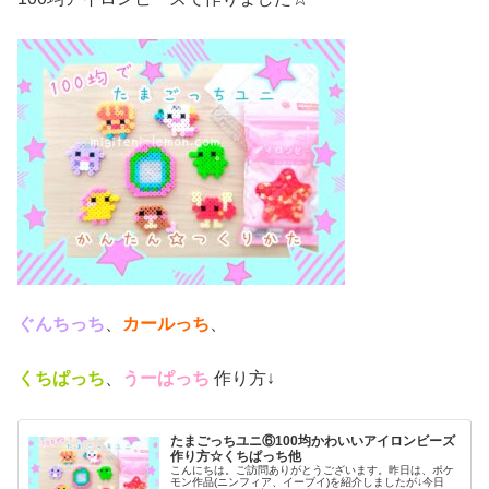
ぐんちっち
、
カールっち
、
くちぱっち
、
うーぱっち
作り方↓
たまごっちユニ⑥100均かわいいアイロンビーズ
作り方☆くちぱっち他
こんにちは。ご訪問ありがとうございます。昨日は、ポケ
モン作品(ニンフィア、イーブイ)を紹介しましたが↓今日