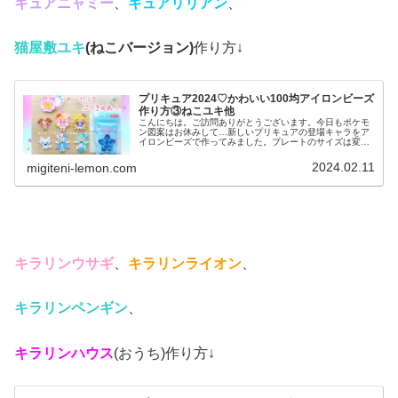
キュアニャミー
、
キュアリリアン
、
猫屋敷ユキ
(ねこバージョン)
作り方↓
プリキュア2024♡かわいい100均アイロンビーズ
作り方③ねこユキ他
こんにちは。ご訪問ありがとうございます。今日もポケモ
ン図案はお休みして…新しいプリキュアの登場キャラをア
イロンビーズで作ってみました。プレートのサイズは変わ
りましたが(詳しくは下記参照↓)キュアワンダフルたちと同
じサイズの図案です♡では、本...
2024.02.11
migiteni-lemon.com
キラリンウサギ
、
キラリンライオン
、
キラリンペンギン
、
キラリンハウス
(おうち)作り方↓