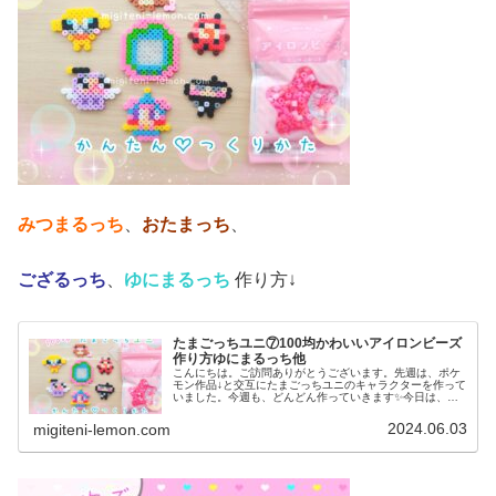
みつまるっち
、
おたまっち
、
ござるっち
、
ゆにまるっち
作り方↓
たまごっちユニ⑦100均かわいいアイロンビーズ
作り方ゆにまるっち他
こんにちは。ご訪問ありがとうございます。先週は、ポケ
モン作品↓と交互にたまごっちユニのキャラクターを作って
いました。今週も、どんどん作っていきます✨今日は、再
現むずかしいキャラに挑戦☆では、本題へ↓☆今日の作品☆
たまごっちユニ⑦今日は、20...
2024.06.03
migiteni-lemon.com