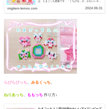
は、たまごっち図案です。「くちびる」が、かわいいキャ
ラクターをたくさん作りました。では、本題へ↓☆今日の作
品☆たまごっちユニ⑥今日は、...
2024.06.01
migiteni-lemon.com
らびらびっち
、
みるくっち
、
ねりあっち
、
ももっち
作り方↓
たまごっちユニ④100均かわいいアイロンビーズ