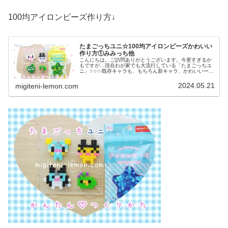
100均アイロンビーズ作り方↓
たまごっちユニ☆100均アイロンビーズかわいい
作り方①みみっち他
こんにちは。ご訪問ありがとうございます。今更すぎるか
もですが…現在わが家でも大流行している「たまごっちユ
ニ」✨✨✨既存キャラも、もちろん新キャラ、かわいいーー
ーー♡✨✨というわけでこれから、たまごっち登場キャラ
クターたくさん作っていきます✨...
2024.05.21
migiteni-lemon.com