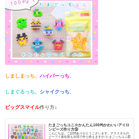
しましまっち
、
ハイパーっち
、
しまぐるっち
、
シャイクっち
、
ビッグスマイル
作り方↓
たまごっちユニ☆かんたん100均かわいいアイロ
ンビーズ作り方⑨
こんにちは。ご訪問ありがとうございます。テラスタルの
イーブイ進化形も次回で作り終えますが↓たまごっちユニ図