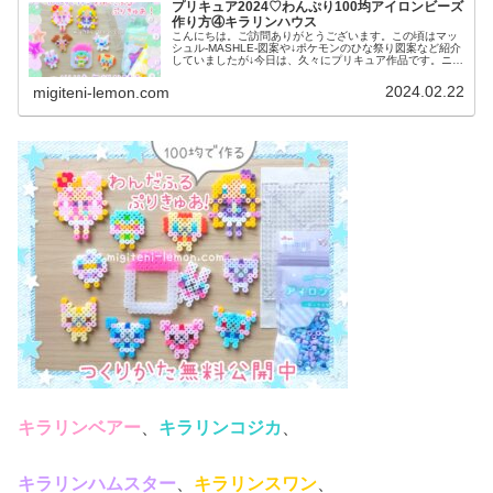
プリキュア2024♡わんぷり100均アイロンビーズ
作り方④キラリンハウス
こんにちは。ご訪問ありがとうございます。この頃はマッ
シュル-MASHLE-図案や↓ポケモンのひな祭り図案など紹介
していましたが↓今日は、久々にプリキュア作品です。ニコ
ガーデンのかわいいキラリンアニマルたち図案を紹介して
いきます♡では、本題へ...
2024.02.22
migiteni-lemon.com
キラリンベアー
、
キラリンコジカ
、
キラリンハムスター
、
キラリンスワン
、