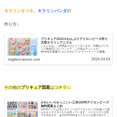
キラリンキツネ
、
キラリンパンダ
の
作り方↓
プリキュア2024☆わんぷりアイロンビーズ作り
方⑥キラリンアニマル
こんにちは。ご訪問ありがとうございます。日曜はプリキ
ュア放送日♡ということで…この頃はマッシュル-
MASHLE-図案や↓ちいかわ(パジャマパーティーズ)図案な
ど紹介していましたが↓今日は、プリキュア作品です。かわ
いいアニマルたちが、いっぱい...
2024.03.03
migiteni-lemon.com
その他の
プリキュア図案
はコチラ↓↓
かわいい☆かっこいい工作100均アイロンビーズ
無料図案まとめ
100均アイテム(主にダイソーのアイロンビーズ)を使って色
んなキャラクターたちを作っています。パーラービーズ等
でも作れます。▲CAUTION!!▲リクエストは受け付けてい