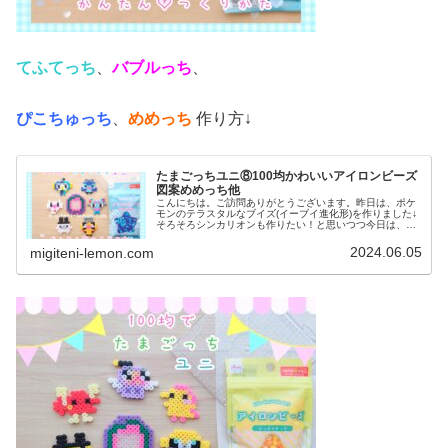
てふてっち
、
バブルっち
、
ぴこちゅっち
、
めめっち
作り方↓
たまごっちユニ⑧100均かわいいアイロンビーズ
図案めめっち他
こんにちは。ご訪問ありがとうございます。昨日は、ポケ
モンのテラスタルなブイズ(イーブイ進化形)を作りました↓
そろそろシンカリオンも作りたい！と思いつつ今日は、た
まごっちユニのキャラクターを紹介します。かわいい目に
注目です✨✨では、本題へ↓☆...
2024.06.05
migiteni-lemon.com