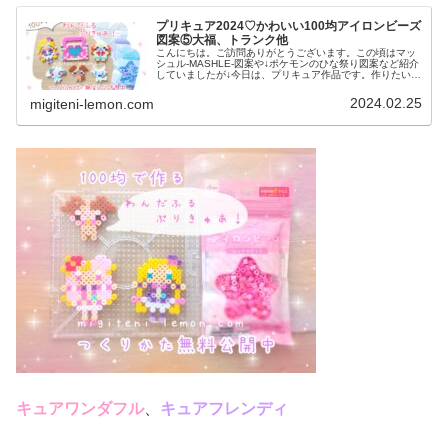
プリキュア2024♡かわいい100均アイロンビーズ
図案⑤大福、トランク他
こんにちは。ご訪問ありがとうございます。この頃はマッ
シュル-MASHLE-図案や↓ポケモンのひな祭り図案など紹介
していましたが↓今日は、プリキュア作品です。作りたいも
のギュッと詰め込みました！では、本題へ↓今日の作品♡わ
んぷり⑤2024年2...
2024.02.25
migiteni-lemon.com
キュアワンダフル
、
キュアフレンディ