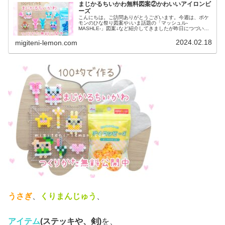
まじかるちいかわ無料図案②かわいいアイロンビ
ーズ
こんにちは。ご訪問ありがとうございます。今週は、ポケ
モンのひな祭り図案や↓いま話題の「マッシュル-
MASHLE-」図案↓など紹介してきましたが昨日につづいて
今日も、ちいかわ図案です♡今後も、どんどん作っていき
ます！では、本題へ↓今日の作品☆...
2024.02.18
migiteni-lemon.com
うさぎ
、
くりまんじゅう
、
アイテム
(ステッキや、剣)
を、