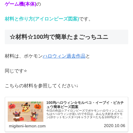
ゲーム機(本体)
の
材料と作り方(アイロンビーズ図案)
です。
☆材料☆100均で簡単たまごっちユニ
材料は、ポケモン
ハロウィン過去作品
と
同じです⭐
こちらの材料を参照してください↓
100均ハロウィン☆モルペコ・イーブイ・ピカチ
ュウ簡単ビーズ図案
今日の作品☆アイロンビーズでポケモンハロウィンこんに
ちは⭐ハロウィンが近いので今日は、みんな大好きポケモ
ン(ポケットモンスター)キャラクターたちを100均(ダイソ
ー)アイロンビーズで作ってみました😀今回は、ピカチュ
ウ、イーヴイ、モルペコ、メ...
2020.10.06
migiteni-lemon.com