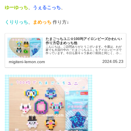
ゆーゆっち
、
うぇるこっち
、
くりりっち
、
まめっち
作り方↓
たまごっちユニ☆100均アイロンビーズかわいい
作り方②まめっち他
こんにちは。ご訪問ありがとうございます。今週は、わが
家でも大流行中の「たまごっちユニ」をアイロンビーズで
作っています。今日も新キャラ多め♡前回と同じく、小さ
くて作りやすいサイズです。では、本題へ↓☆今日の作品☆
たまごっちユニ②今日は、202...
2024.05.23
migiteni-lemon.com