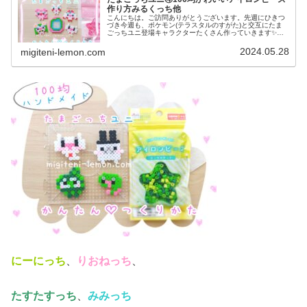
作り方みるくっち他
こんにちは。ご訪問ありがとうございます。先週にひきつ
づき今週も、ポケモン(テラスタルのすがた)と交互にたま
ごっちユニ登場キャラクターたくさん作っていきます✨✨
今日は、赤色やピンク色をいっぱい使ったかわいいキャラ
クター大集合♡では、本題へ↓今...
2024.05.28
migiteni-lemon.com
にーにっち
、
りおねっち
、
たすたすっち
、
みみっち