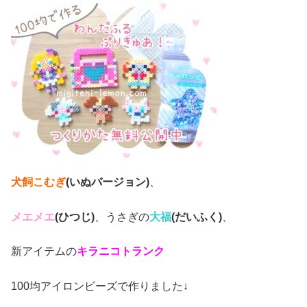
犬飼こむぎ
(いぬバージョン)
、
メエメエ
(ひつじ)
、うさぎの
大福
(だいふく)
、
新アイテムの
キラニコトランク
100均アイロンビーズで作りました↓