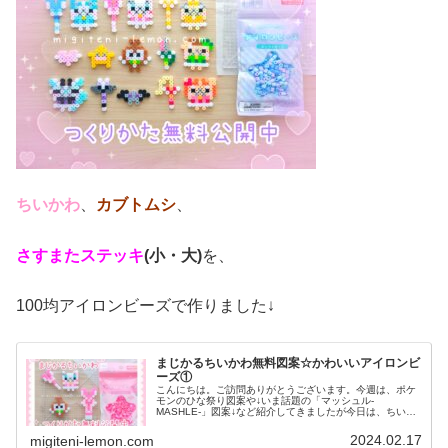
ちいかわ
、
カブトムシ
、
さすまたステッキ
(小・大
)
を、
100均アイロンビーズで作りました↓
まじかるちいかわ無料図案☆かわいいアイロンビ
ーズ①
こんにちは。ご訪問ありがとうございます。今週は、ポケ
モンのひな祭り図案や↓いま話題の「マッシュル-
MASHLE-」図案↓など紹介してきましたが今日は、ちいか
わ図案です♡今後もたくさんキャラクターを作る予定なの
で、ぜひ、色々な図案にチャレンジ...
2024.02.17
migiteni-lemon.com