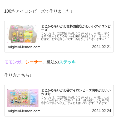
100均アイロンビーズで作りました↓
まじかるちいかわ無料図案③かわいいアイロンビ
ーズ
こんにちは。ご訪問ありがとうございます。今日は、早く
も第３段☆まじかるちいかわ図案を紹介します。さっそく
好評で、とても嬉しいです。ありがとうございます♡この
頃は、ポケモンのひな祭り図案や↓いま話題の「マッシュ
ル-MASHLE-」図案↓なども...
2024.02.21
migiteni-lemon.com
モモンガ
、
シーサー
、魔法の
ステッキ
作り方こちら↓
まじかるちいかわ④アイロンビーズ簡単かわいい
作り方
こんにちは。ご訪問ありがとうございます。今日は、なん
とまじかるちいかわ図案パート４！個人的に、かなり作り
やすいデザインゆえ、どんどん作っています。これまでの
作品も、一緒に作って飾るとめちゃめちゃかわいいのでぜ
ひ、たくさん作ってみて下さい♡な...
2024.02.24
migiteni-lemon.com