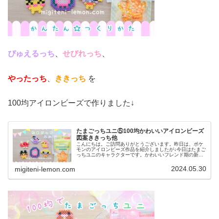
ぴゅえるっち
、
せびれっち
、
やったっち
、
ききっち
を
100均アイロンビーズで作りました↓
たまごっちユニ⑤100均かわいいアイロンビーズ
図案ききっち他
こんにちは。ご訪問ありがとうございます。昨日は、ポケ
モンのアイロンビーズ作品を紹介しましたが↓今日はたまご
っちユニのキャラクターです。かわいいフレンド期の新キ
ャラにも挑戦しました。では、本題へ↓☆今日の作品☆たま
ごっちユニ⑤今日は、2023...
2024.05.30
migiteni-lemon.com