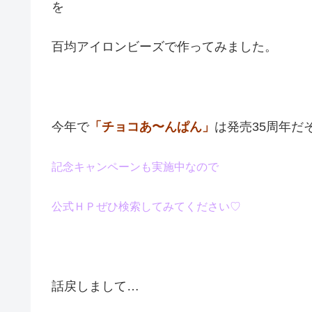
を
百均アイロンビーズで作ってみました。
今年で
「チョコあ〜んぱん」
は発売35周年だ
記念キャンペーンも実施中なので
公式ＨＰぜひ検索してみてください♡
話戻しまして…