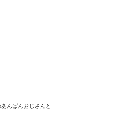
のあんぱんおじさんと