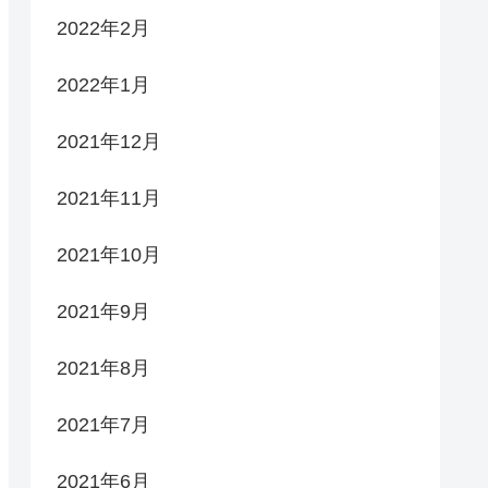
2022年2月
2022年1月
2021年12月
2021年11月
2021年10月
2021年9月
2021年8月
2021年7月
2021年6月