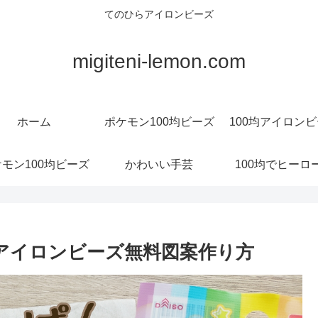
てのひらアイロンビーズ
migiteni-lemon.com
ホーム
ポケモン100均ビーズ
100均アイロン
モン100均ビーズ
かわいい手芸
100均でヒーロ
単アイロンビーズ無料図案作り方