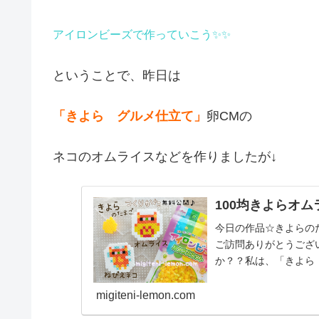
アイロンビーズで作っていこう✨✨
ということで、昨日は
「きよら グルメ仕立て」
卵CMの
ネコのオムライスなどを作りましたが↓
100均きよらオ
今日の作品☆きよらの
ご訪問ありがとうござ
か？？私は、「きよら
あの、ケチャップ...
migiteni-lemon.com