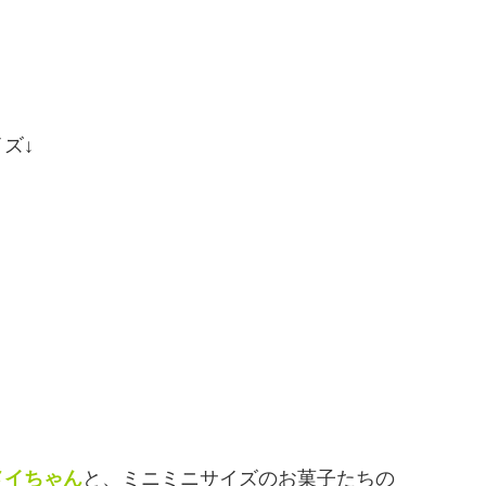
ズ↓
メイちゃん
と、ミニミニサイズのお菓子たちの