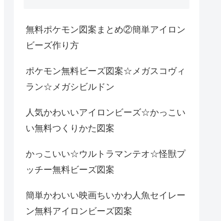
無料ポケモン図案まとめ②簡単アイロン
ビーズ作り方
ポケモン無料ビーズ図案☆メガスコヴィ
ラン☆メガシビルドン
人気かわいいアイロンビーズ☆かっこい
い無料つくりかた図案
かっこいい☆ウルトラマンテオ☆怪獣プ
ッチー無料ビーズ図案
簡単かわいい映画ちいかわ人魚セイレー
ン無料アイロンビーズ図案