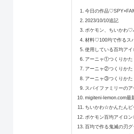
今日の作品♡SPY×FA
2023/10/10追記
ポケモン、ちいかわ♡ハロ
材料♡100均で作るス
使用している百均アイロン
アーニャ①つくりかた
アーニャ②つくりかた
アーニャ③つくりかた
スパイファミリーのア
migiteni-lemon.c
ちいかわ☆かんたんビ
ポケモン百均アイロン
百均で作る鬼滅の刃グ