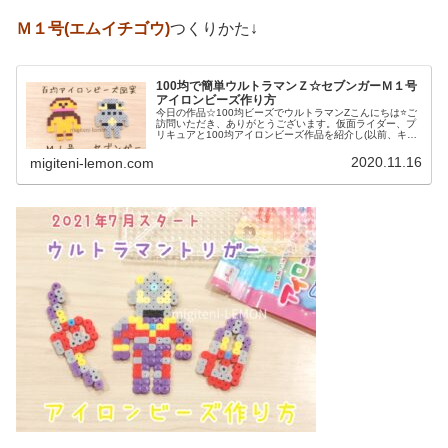
Ｍ１号(エムイチゴウ)
つくりかた↓
100均で簡単ウルトラマンＺ☆セブンガーＭ１号
アイロンビーズ作り方
今日の作品☆100均ビーズでウルトラマンZこんにちは⭐ご
訪問いただき、ありがとうございます。仮面ライダー、プ
リキュアと100均アイロンビーズ作品を紹介し(以前、キラ
メイジャーも作り)まだ作っていないものといえば「ウルト
ラマンＺ(ゼット)」今...
2020.11.16
migiteni-lemon.com