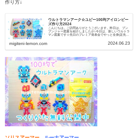
作り方↓
ウルトラマンアーク☆ユピー100均アイロンビー
ズ作り方2024
こんにちは。ご訪問ありがとうございます。昨日は、ブン
ブンジャー図案を紹介しましたが↓今日は、新しいウルトラ
マン図案です☆先日のプレミア発表会でやっと全身(足先ま
での姿)が分かったあの、かわいいＡＩロボットを作りまし
た☆では、本題へ↓今日の作...
2024.06.23
migiteni-lemon.com
ソリスアーマー
、
ルーナアーマー
、