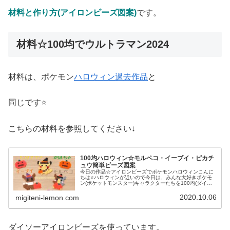
材料と作り方(アイロンビーズ図案)
です。
材料☆100均でウルトラマン2024
材料は、ポケモン
ハロウィン過去作品
と
同じです⭐
こちらの材料を参照してください↓
100均ハロウィン☆モルペコ・イーブイ・ピカチ
ュウ簡単ビーズ図案
今日の作品☆アイロンビーズでポケモンハロウィンこんに
ちは⭐ハロウィンが近いので今日は、みんな大好きポケモ
ン(ポケットモンスター)キャラクターたちを100均(ダイソ
ー)アイロンビーズで作ってみました😀今回は、ピカチュ
ウ、イーヴイ、モルペコ、メ...
2020.10.06
migiteni-lemon.com
ダイソーアイロンビーズを使っています。