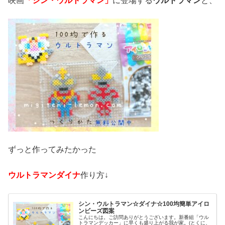
映画
「シン・ウルトラマン」
に登場する
ウルトラマン
と、
ずっと作ってみたかった
ウルトラマンダイナ
作り方↓
シン・ウルトラマン☆ダイナ☆100均簡単アイロ
ンビーズ図案
こんにちは。ご訪問ありがとうございます。新番組「ウル
トラマンデッカー」に早くも盛り上がる我が家。(とくに、