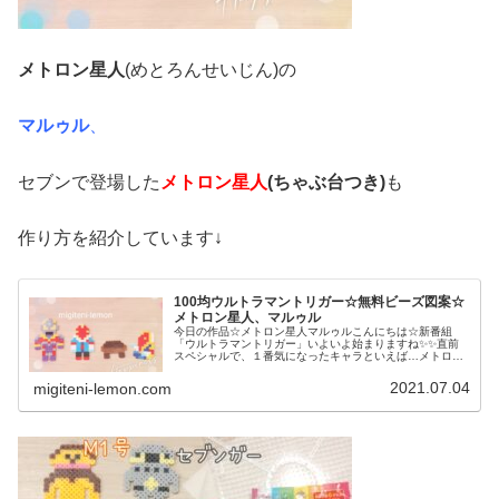
メトロン星人
(めとろんせいじん)の
マルゥル
、
セブンで登場した
メトロン星人
(ちゃぶ台つき)
も
作り方を紹介しています↓
100均ウルトラマントリガー☆無料ビーズ図案☆
メトロン星人、マルゥル
今日の作品☆メトロン星人マルゥルこんにちは☆新番組
「ウルトラマントリガー」いよいよ始まりますね✨✨直前
スペシャルで、１番気になったキャラといえば…メトロン
星人(めとろんせいじん)マルゥル!!!というわけで、ウルトラ
セブンで印象的だったメトロ...
2021.07.04
migiteni-lemon.com