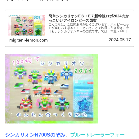
簡単シンカリオンE６・E７新幹線ロボ2024☆か
っこいいアイロンビーズ図案
こんにちは。ご訪問ありがとうございます。ハッピーセッ
トが楽しみすぎる！！！ということで昨日に引き続き、今
日も、シンカリオンＣＷの図案です。では、本題へ↓今日の
作品☆シンカリオン2024今日は、2024年4月スタートのア
ニメ「シンカリオン チ...
2024.05.17
migiteni-lemon.com
シンカリオンN700Sのぞみ
、
ブルートレーラー
フォー