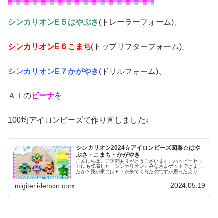
シンカリオンE５はやぶさ
(トレーラーフォーム)、
シンカリオンE６こまち
(トップリフターフォーム)、
シンカリオンE７かがやき
(ドリルフォーム)、
ＡＩの
ビーナ
を
100均アイロンビーズで作り直しました↓
シンカリオン2024☆アイロンビーズ図案☆はや
ぶさ・こまち・かがやき
こんにちは。ご訪問ありがとうございます。ハッピーセッ
トにも登場した「シンカリオン」みなさまゲットできまし
たか？我が家にはＥ７が来てくれたのですが思ったよりド
リルが大きい…！！！！！ビークル合体、もっとかっこよ
く表現せねば！ということで、今日...
2024.05.19
migiteni-lemon.com