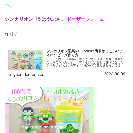
ム
、
シンカリオンH５はやぶさ
、
ドーザー
フォーム
作り方↓
シンカリオン図案N700S☆H5簡単かっこいいア
イロンビーズ作り方
こんにちは。ご訪問ありがとうございます。毎週、展開が
楽しみなシンカリオンＣＷ！今日は、新しく仲間になった
シンカリオンたちをアイロンビーズで作りました。では、
本題へ↓今日の作品☆シンカリオン2024今日は、2024年4
月スタートのアニメ「シン...
2024.06.09
migiteni-lemon.com