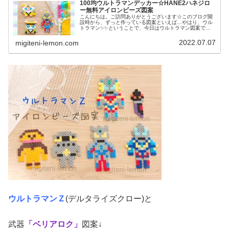
100均ウルトラマンデッカー☆HANE2ハネジロ
ー無料アイロンビーズ図案
こんにちは。ご訪問ありがとうございます☆このブログ開
設時から、ずっと作っている図案といえば…やはり、ウル
トラマン✨✨ということで、今日はウルトラマン図案で
す。いよいよスタートする、あの新しいウルトラマンを
100均アイロンビーズで作りました。...
2022.07.07
migiteni-lemon.com
ウルトラマンＺ
(デルタライズクロー)と
武器
「ベリアロク」
図案↓