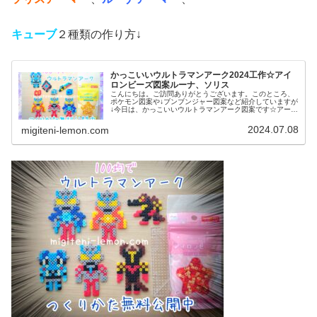
キューブ
２種類の作り方↓
かっこいいウルトラマンアーク2024工作☆アイ
ロンビーズ図案ルーナ、ソリス
こんにちは。ご訪問ありがとうございます。このところ、
ポケモン図案や↓ブンブンジャー図案など紹介していますが
↓今日は、かっこいいウルトラマンアーク図案です☆アーマ
ーチェンジした姿を作ってみました。では、本題へ↓今日の
作品☆ウルトラマンアーク今...
2024.07.08
migiteni-lemon.com