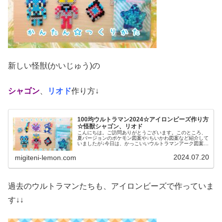
新しい怪獣(かいじゅう)の
シャゴン
、
リオド
作り方↓
100均ウルトラマン2024☆アイロンビーズ作り方
☆怪獣シャゴン、リオド
こんにちは。ご訪問ありがとうございます。このところ、
夏バージョンのポケモン図案や↓ちいかわ図案など紹介して
いましたが↓今日は、かっこいいウルトラマンアーク図案で
す☆これまでに登場した、新しい「かいじゅう」を作って
みました。では、本題へ↓今日...
2024.07.20
migiteni-lemon.com
過去のウルトラマンたちも、アイロンビーズで作っていま
す↓↓