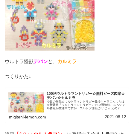
ウルトラ怪獣
デバン
と、
カルミラ
つくりかた↓
100均ウルトラマントリガー☆無料ビーズ図案☆
デバン☆カルミラ
今日の作品☆ウルトラマントリガー登場キャラこんにちは
☆新番組「ウルトラマントリガー」✨✨2週連続、スペシャ
ル番組が放送中ですが…ウルトラ怪獣(かいじゅう)のデバ
ンの、かわいさよ…！ということで、今回は出番だデバ
ン！新キャラ「カルミラ」も合わ...
2021.08.12
migiteni-lemon.com