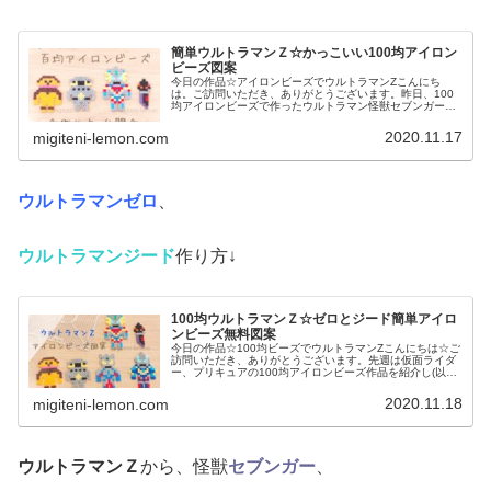
簡単ウルトラマンＺ☆かっこいい100均アイロン
ビーズ図案
今日の作品☆アイロンビーズでウルトラマンZこんにち
は。ご訪問いただき、ありがとうございます。昨日、100
均アイロンビーズで作ったウルトラマン怪獣セブンガーと
Ｍ１号が、さっそく好評♡ということで、今日も、ウルト
ラマン図案です。今日は、主人公「...
2020.11.17
migiteni-lemon.com
ウルトラマンゼロ
、
ウルトラマンジード
作り方↓
100均ウルトラマンＺ☆ゼロとジード簡単アイロ
ンビーズ無料図案
今日の作品☆100均ビーズでウルトラマンZこんにちは☆ご
訪問いただき、ありがとうございます。先週は仮面ライダ
ー、プリキュアの100均アイロンビーズ作品を紹介し(以
前、キラメイジャーも作り)今週は「ウルトラマンＺ(ゼッ
ト)」の100均アイロン...
2020.11.18
migiteni-lemon.com
ウルトラマンＺ
から、怪獣
セブンガー
、