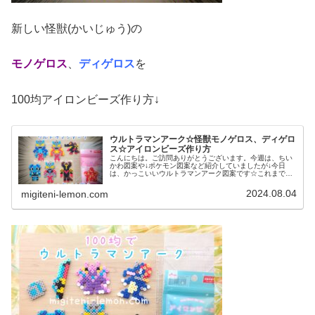
新しい怪獣(かいじゅう)の
モノゲロス
、
ディゲロス
を
100均アイロンビーズ作り方↓
ウルトラマンアーク☆怪獣モノゲロス、ディゲロ
ス☆アイロンビーズ作り方
こんにちは。ご訪問ありがとうございます。今週は、ちい
かわ図案や↓ポケモン図案など紹介していましたが↓今日
は、かっこいいウルトラマンアーク図案です☆これまでに
登場した、新しい「かいじゅう」を作ってみました。で
は、本題へ↓今日の作品☆ウルトラマ...
2024.08.04
migiteni-lemon.com