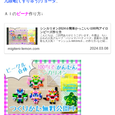
九頭竜(くずりゅう)リョータ
、
ＡＩの
ビーナ
作り方↓
シンカリオン2024☆簡単かっこいい100均アイロ
ンビーズ作り方
こんにちは。ご訪問ありがとうございます。今週は、ちい
かわの人気グループ「パジャマパーティーズ」図案や↓主題
歌も大人気！「マッシュル-MASHLE-」の作り方↓など紹介
していますが今日は、この春スタート！シンカリオン図案
です。では、本題へ↓今...
2024.03.08
migiteni-lemon.com