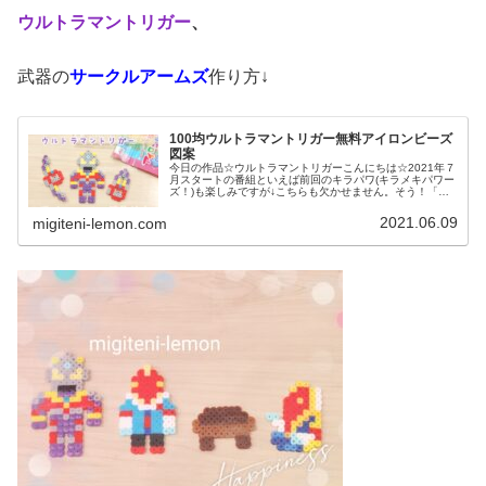
ウルトラマントリガー
、
武器の
サークルアームズ
作り方↓
100均ウルトラマントリガー無料アイロンビーズ
図案
今日の作品☆ウルトラマントリガーこんにちは☆2021年７
月スタートの番組といえば前回のキラパワ(キラメキパワー
ズ！)も楽しみですが↓こちらも欠かせません。そう！「ウ
ルトラマントリガー」放送開始前ですが、変形する(３way)
武器も個人的に、め...
2021.06.09
migiteni-lemon.com