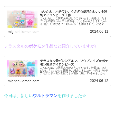
ちいかわ、ハチワレ、うさぎ☆妖精かわいい100
均アイロンビーズ工作
こんにちは。ご訪問ありがとうございます。先週は、たま
ごっち図案や↓ポケモン図案を、たくさん紹介しましたが↓
今日は、ひさびさに「ちいかわ」を作りました。小さめサ
イズなので、両面テープを貼ってシールのように使うのも
オススメです♡ちなみに…さりげ...
2024.06.11
migiteni-lemon.com
テラスタルの
ポケモン
作品など紹介していますが↓
テラスタル⑬グレンアルマ、ソウブレイズ☆ポケ
モン簡単アイロンビーズ
こんにちは。ご訪問ありがとうございます。昨日は、ひさ
びさに「ちいかわ」図案を、紹介しましたが↓今日はパルデ
ア地方のポケモン図案です☆前回に続いて↓今回も、かっこ
いいアイロンビーズ作品を紹介します。では、本題へ↓今日
の作品☆テラスタル図案⑬今...
2024.06.12
migiteni-lemon.com
今日は、新しい
ウルトラマン
を作りました☆