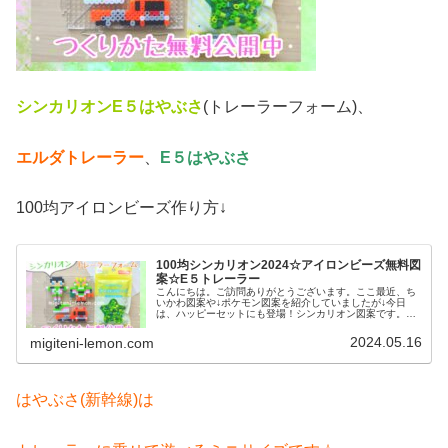
シンカリオンE５はやぶさ
(トレーラーフォーム)、
エルダトレーラー
、
E５はやぶさ
100均アイロンビーズ作り方↓
100均シンカリオン2024☆アイロンビーズ無料図
案☆E５トレーラー
こんにちは。ご訪問ありがとうございます。ここ最近、ち
いかわ図案や↓ポケモン図案を紹介していましたが↓今日
は、ハッピーセットにも登場！シンカリオン図案です。は
やぶさ(新幹線)は、トレーラーに乗せて遊べるよう、ミニ
ミニサイズで作ってみました✨️...
2024.05.16
migiteni-lemon.com
はやぶさ(新幹線)は