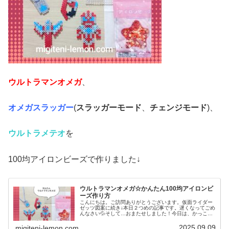
ウルトラマンオメガ
、
オメガスラッガー
(
スラッガーモード
、
チェンジモード
)、
ウルトラメテオ
を
100均アイロンビーズで作りました↓
ウルトラマンオメガ☆かんたん100均アイロンビ
ーズ作り方
こんにちは。ご訪問ありがとうございます。仮面ライダー
ゼッツ図案に続き↓本日２つめの記事です。遅くなってごめ
んなさい💦そして…おまたせしました！今日は、かっこい
いウルトラマンオメガ図案です☆では、本題へ↓今日の作品
☆ウルトラマンオメガ今日は、...
2025.09.09
migiteni-lemon.com