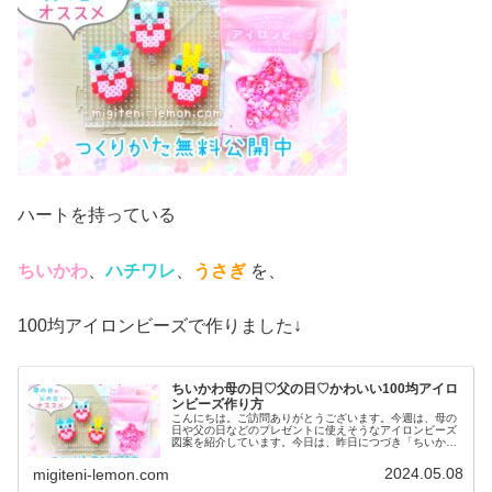
ハートを持っている
ちいかわ
、
ハチワレ
、
うさぎ
を、
100均アイロンビーズで作りました↓
ちいかわ母の日♡父の日♡かわいい100均アイロ
ンビーズ作り方
こんにちは。ご訪問ありがとうございます。今週は、母の
日や父の日などのプレゼントに使えそうなアイロンビーズ
図案を紹介しています。今日は、昨日につづき「ちいか
わ」バージョン☆第２弾です。誕生日、バレンタイン、ホ
ワイトデーの贈り物にもオススメ☆ハ...
2024.05.08
migiteni-lemon.com