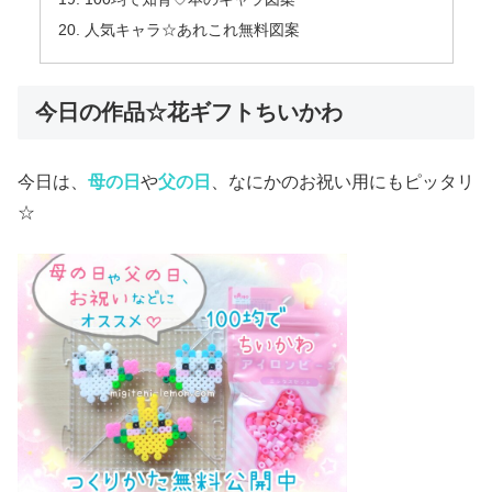
人気キャラ☆あれこれ無料図案
今日の作品☆花ギフトちいかわ
今日は、
母の日
や
父の日
、なにかのお祝い用にもピッタリ
☆