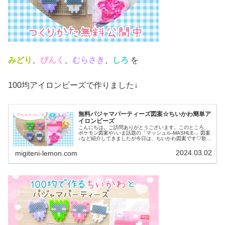
みどり
、
ぴんく
、
むらさき
、
しろ
を
100均アイロンビーズで作りました↓
無料パジャマパーティーズ図案☆ちいかわ簡単ア
イロンビーズ
こんにちは。ご訪問ありがとうございます。このところ、
ポケモン図案や↓いま話題の「マッシュル-MASHLE-」図案
↓など紹介してきましたが今日は、ちいかわ図案です♡歌も
踊りも最高にかわいい！！あのグループをアイロンビーズ
で作ってみましたでは、...
2024.03.02
migiteni-lemon.com