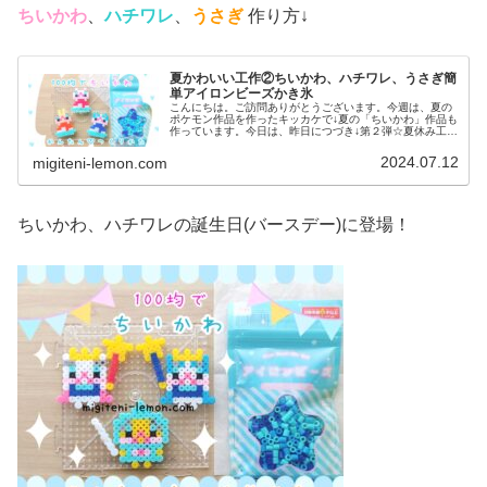
ちいかわ
、
ハチワレ
、
うさぎ
作り方↓
夏かわいい工作②ちいかわ、ハチワレ、うさぎ簡
単アイロンビーズかき氷
こんにちは。ご訪問ありがとうございます。今週は、夏の
ポケモン作品を作ったキッカケで↓夏の「ちいかわ」作品も
作っています。今日は、昨日につづき↓第２弾☆夏休み工作
などに、ご活用ください✨では、本題へ↓今日の作品☆かき
氷ちいかわ今日は、夏にピッ...
2024.07.12
migiteni-lemon.com
ちいかわ、ハチワレの誕生日(バースデー)に登場！