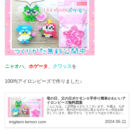
ニャオハ
、
ホゲータ
、
クワッス
を
100均アイロンビーズで作りました↓
母の日、父の日ポケモン☆手作り簡単かわいいア
イロンビーズ無料図案
こんにちは。ご訪問ありがとうございます。今週は、七夕
(たなばた)や、母の日や父の日に使えるポケモン作品を紹
介しています。我が子から「ピカチュウばかり作らない
で！ニャオハとか作って！」と、リクエストがあったので
今日からパルデア地方のポケモンた...
2024.05.11
migiteni-lemon.com