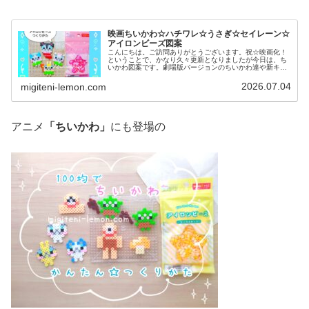
映画ちいかわ☆ハチワレ☆うさぎ☆セイレーン☆
アイロンビーズ図案
こんにちは。ご訪問ありがとうございます。祝☆映画化！
ということで、かなり久々更新となりましたが今日は、ち
いかわ図案です。劇場版バージョンのちいかわ達や新キャ
ラをアイロンビーズで作ってみました。では、本題へ↓今日
の作品☆映画ちいかわ今日は、「...
2026.07.04
migiteni-lemon.com
アニメ
「ちいかわ」
にも登場の