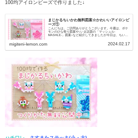
100均アイロンビーズで作りました↓
まじかるちいかわ無料図案☆かわいいアイロンビ
ーズ①
こんにちは。ご訪問ありがとうございます。今週は、ポケ
モンのひな祭り図案や↓いま話題の「マッシュル-
MASHLE-」図案↓など紹介してきましたが今日は、ちいか
わ図案です♡今後もたくさんキャラクターを作る予定なの
で、ぜひ、色々な図案にチャレンジ...
2024.02.17
migiteni-lemon.com
ハチワレ
、
さすまたステッキ(小・
大)
、