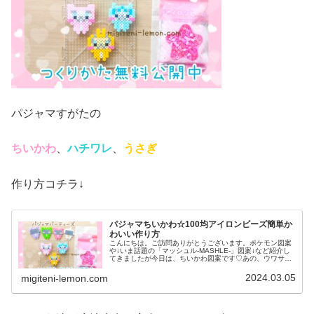
パジャマすがたの
ちいかわ
、
ハチワレ
、
うさぎ
作り方コチラ↓
パジャマちいかわ☆100均アイロンビーズ簡単か
わいい作り方
こんにちは。ご訪問ありがとうございます。ポケモン図案
や↓いま話題の「マッシュル-MASHLE-」図案↓など紹介し
てきましたが今日は、ちいかわ図案です♡あの、ウワサの
パジャマ姿をちいかわ達にも着てもらいました☆では、本
題へ↓今日の作品☆パジャ...
2024.03.05
migiteni-lemon.com