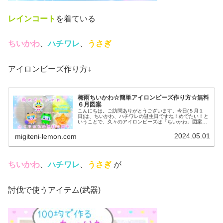
レインコート
を着ている
ちいかわ
、
ハチワレ
、
うさぎ
アイロンビーズ作り方↓
梅雨ちいかわ☆簡単アイロンビーズ作り方☆無料
６月図案
こんにちは。ご訪問ありがとうございます。今日(５月１
日)は、ちいかわ、ハチワレの誕生日ですね！めでたい！と
いうことで、久々のアイロンビーズは「ちいかわ」図案で
す♡今日は、梅雨シーズン(６月)に是非つくってほしいか
わいいコスチューム作品を紹介...
2024.05.01
migiteni-lemon.com
ちいかわ
、
ハチワレ
、
うさぎ
が
討伐で使うアイテム(武器)