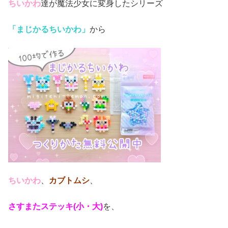
ちいかわ
達が魔法少女に変身したシリーズ
「まじかるちいかわ」
から
ちいかわ
、
カブトムシ
、
さすまたステッキ(小・大
)
を、