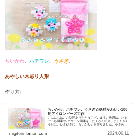
ちいかわ
、
ハチワレ
、
うさぎ
、
あやしい木彫り人形
作り方↓
ちいかわ、ハチワレ、うさぎ☆妖精かわいい100
均アイロンビーズ工作
こんにちは。ご訪問ありがとうございます。先週は、たま
ごっち図案や↓ポケモン図案を、たくさん紹介しましたが↓
今日は、ひさびさに「ちいかわ」を作りました。小さめサ
イズなので、両面テープを貼ってシールのように使うのも
オススメです♡ちなみに…さりげ...
2024.06.11
migiteni-lemon.com