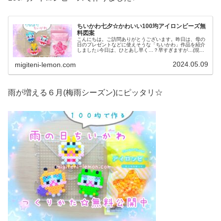
ちいかわ七夕☆かわいい100均アイロンビーズ無
料図案
こんにちは。ご訪問ありがとうございます。昨日は、母の
日のプレゼントなどに使えそうな「ちいかわ」作品を紹介
しました↓今日は、ひとあし早く…？早すぎますが…(現在
５月…💦)七夕(たなばた)のアイロンビーズ作品を紹介しま
す☆ヒモを通して、七夕かざ...
2024.05.09
migiteni-lemon.com
雨が増える６月(梅雨シーズン)にピッタリ☆