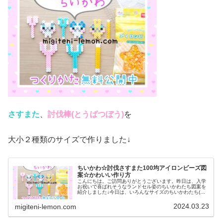
さすまた
、
討伐棒(とうばつぼう)
を
大小２種類のサイズで作りました↓
ちいかわ☆討伐さすまた100均アイロンビーズ図
案☆かわいい作り方
こんにちは。ご訪問ありがとうございます。昨日は、入学
お祝いで喜ばれそうなランドセル姿のちいかわたち図案を
紹介しました↓今日は、いろんなサイズのちいかわたち(フ
ィギュア、ぬいぐるみ)と一緒にあそべる「さすまたが欲し
い！！！」というリクエストを...
2024.03.23
migiteni-lemon.com