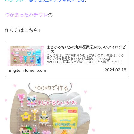
つかまったハチワレ
の
作り方はこちら↓
まじかるちいかわ無料図案②かわいいアイロンビ
ーズ
こんにちは。ご訪問ありがとうございます。今週は、ポケ
モンのひな祭り図案や↓いま話題の「マッシュル-
MASHLE-」図案↓など紹介してきましたが昨日につづいて
今日も、ちいかわ図案です♡今後も、どんどん作っていき
ます！では、本題へ↓今日の作品☆...
2024.02.18
migiteni-lemon.com