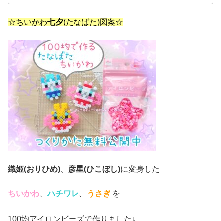
☆ちいかわ
七夕
(たなばた)図案☆
織姫(おりひめ)
、
彦星(ひこぼし)
に変身した
ちいかわ
、
ハチワレ
、
うさぎ
を
100均アイロンビーズで作りました↓