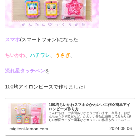
スマホ
(スマートフォン)になった
ちいかわ
、
ハチワレ
、
うさぎ
、
流れ星タッチペン
を
100均アイロンビーズで作りました↓
100均ちいかわスマホ☆かわいい工作☆簡単アイ
ロンビーズ作り方
こんにちは。ご訪問ありがとうございます。今月は、おぱ
んちゅうさぎ図案など、かわいい作品に挑戦してみたり↓新
しい仮面ライダー図案などカッコいい作品も作ってみてい
ますが↓今日は、久々に「ちいかわ」です♡ごっこあそびで
使えそうなとってもカラフルで...
2024.08.06
migiteni-lemon.com