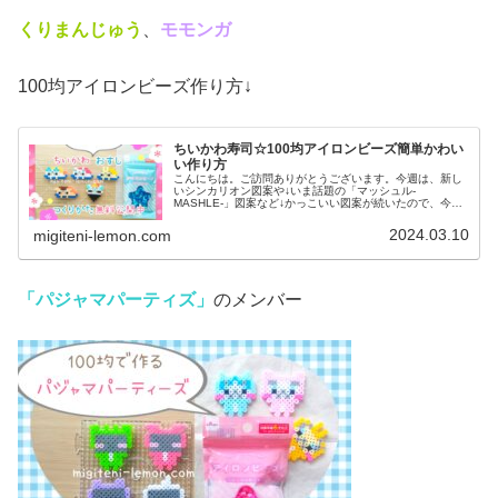
くりまんじゅう
、
モモンガ
100均アイロンビーズ作り方↓
ちいかわ寿司☆100均アイロンビーズ簡単かわい
い作り方
こんにちは。ご訪問ありがとうございます。今週は、新し
いシンカリオン図案や↓いま話題の「マッシュル-
MASHLE-」図案など↓かっこいい図案が続いたので、今日
は、かわいいアイロンビーズ作品を紹介します♡どう考え
てもグッズが手に入る気がしない💦...
2024.03.10
migiteni-lemon.com
「パジャマパーティズ」
のメンバー