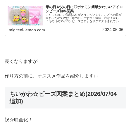
母の日や父の日に♡ポケモン簡単かわいいアイロ
ンビーズ無料図案
こんにちは。ご訪問ありがとうございます。こどもの日が
終わったので次は「母の日」ですね！毎年、我が子から
「母の日のアイロンビーズ図案」をリクエストされている
ので(笑)今年は大好きなポケモンで作ってみました。で
は、本題へ↓今日の作品♡ピカチュウ...
2024.05.06
migiteni-lemon.com
長くなりますが
作り方の前に、オススメ作品を紹介します↓↓
ちいかわ☆ビーズ図案まとめ(2026/07/04
追加)
祝☆映画化！