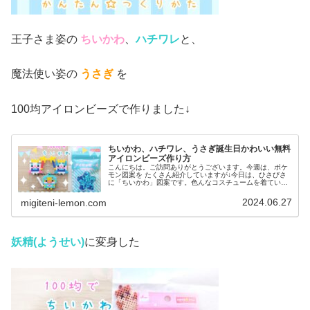
王子さま姿の
ちいかわ
、
ハチワレ
と、
魔法使い姿の
うさぎ
を
100均アイロンビーズで作りました↓
ちいかわ、ハチワレ、うさぎ誕生日かわいい無料
アイロンビーズ作り方
こんにちは。ご訪問ありがとうございます。今週は、ポケ
モン図案を たくさん紹介していますが↓今日は、ひさびさ
に「ちいかわ」図案です。色んなコスチュームを着ている
ちいかわ達が、本当に大好き♡※個人の見解です。という
ことで…ちいかわ達の誕生日に登...
2024.06.27
migiteni-lemon.com
妖精(ようせい)
に変身した