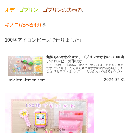
オデ
、
ゴブリン
、
ゴブリン
の武器(?)
、
キノコ(たべかけ)
を
100均アイロンビーズで作りました↓
無料ちいかわ☆オデ、ゴブリン☆かわいい100均
アイロンビーズ作り方
こんにちは。ご訪問ありがとうございます。明日から８月
ですね✨７月は、たくさん夏におすすめの作品を紹介しま
した↓７月ラストは大人気！「ちいかわ」作品です☆ちいか
わ(アニメ)新キャラクターをアイロンビーズで作ってみま
した。いっぱい作れば作るだけ...
2024.07.31
migiteni-lemon.com