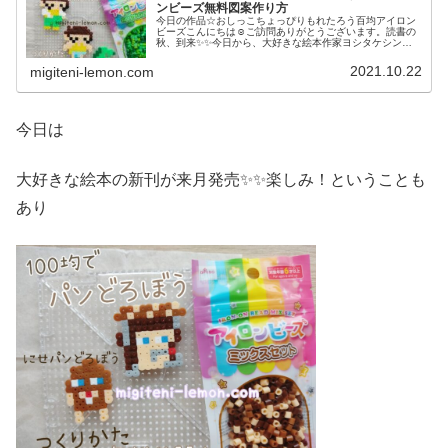
ンビーズ無料図案作り方
今日の作品☆おしっこちょっぴりもれたろう百均アイロン
ビーズこんにちは☺ご訪問ありがとうございます。読書の
秋、到来✨✨今日から、大好きな絵本作家ヨシタケシンス
ケさんの作品をアイロンビーズで再現してみよう！という
ことで、第一弾は個人的に好きな作...
2021.10.22
migiteni-lemon.com
今日は
大好きな絵本の新刊が来月発売✨✨楽しみ！ということも
あり