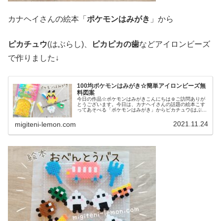
カナヘイさんの絵本「
ポケモンはみがき
」から
ピカチュウ
(はぶらし)、
ピカピカの歯
などアイロンビーズ
で作りました↓
100均ポケモンはみがき☆簡単アイロンビーズ無
料図案
今日の作品☆ポケモンはみがきこんにちは☺ご訪問ありが
とうございます。今日は、カナヘイさんの話題の絵本こす
ってあそべる「ポケモンはみがき」からピカチュウ(はぶら
し)、ピカピカの歯(は)、はぶらしとコップを百均アイロン
ビーズで再現しました:Dこ...
2021.11.24
migiteni-lemon.com