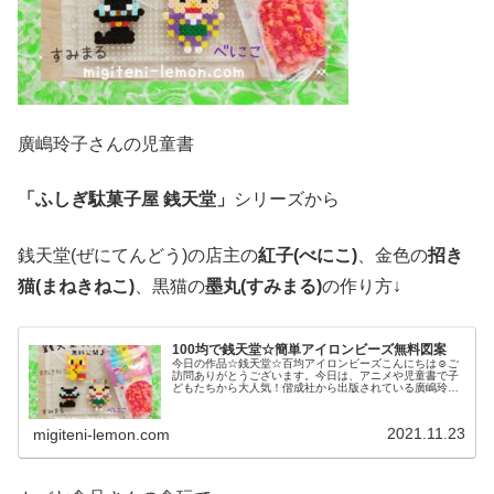
廣嶋玲子さんの児童書
「ふしぎ駄菓子屋 銭天堂」
シリーズから
銭天堂(ぜにてんどう)の店主の
紅子(べにこ)
、金色の
招き
猫(まねきねこ)
、黒猫の
墨丸(すみまる)
の作り方↓
100均で銭天堂☆簡単アイロンビーズ無料図案
今日の作品☆銭天堂☆百均アイロンビーズこんにちは☺ご
訪問ありがとうございます。今日は、アニメや児童書で子
どもたちから大人気！偕成社から出版されている廣嶋玲子
さん作「ふしぎ駄菓子屋 銭天堂」シリーズから銭天堂(ぜ
にてんどう)の店主の紅子(べに...
2021.11.23
migiteni-lemon.com