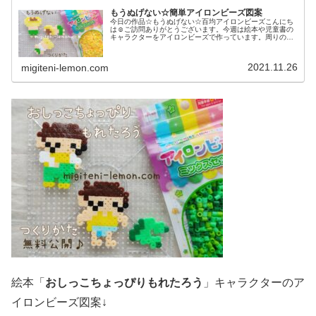
もうぬげない☆簡単アイロンビーズ図案
今日の作品☆もうぬげない☆百均アイロンビーズこんにち
は☺ご訪問ありがとうございます。今週は絵本や児童書の
キャラクターをアイロンビーズで作っています。周りの反
応は薄めですが(笑)そのうち、見る人が増え、作る人が増
えるハズ！と希望を胸に、作り続...
2021.11.26
migiteni-lemon.com
絵本「
おしっこちょっぴりもれたろう
」キャラクターのア
イロンビーズ図案↓