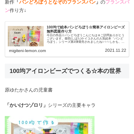
新作
「
パンどろぼうとなぞのフランスパン
」
の
フランスパ
ン
作り方↓
100均で絵本パンどろぼう☆簡単アイロンビーズ
無料図案作り方
今日の作品☆パンどろぼうこんにちは☺ご訪問ありがとう
ございます。柴田(しばた)ケイコさんの人気絵本「パンど
ろぼう」シリーズ第3弾発売されましたね✨✨✨しかも、１
冊目もクリスマスバージョンの表紙絵で発売開始✨✨✨とい
うことで、今日は新作「パン...
2021.11.22
migiteni-lemon.com
100均アイロンビーズでつくる☆本の世界
原ゆたかさんの児童書
「かいけつゾロリ」
シリーズの主要キャラ