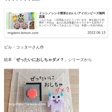
イシシノシシ☆簡単かわいいアイロンビーズ無料
図案
こんにちは。ご訪問ありがとうございます。旅を続けて35
周年！今日は、あの人気児童書のキャラクターを百均アイ
ロンビーズで作ってみました♡では、本題へ↓今日の作品☆
イシシ、ノシシ☆百均アイロンビーズ今日は現在アニメも
放送中の原ゆたかさんの児童書...
2022.06.13
migiteni-lemon.com
ビル・コッターさん作
絵本「
ぜったいにおしちゃダメ？
」シリーズから