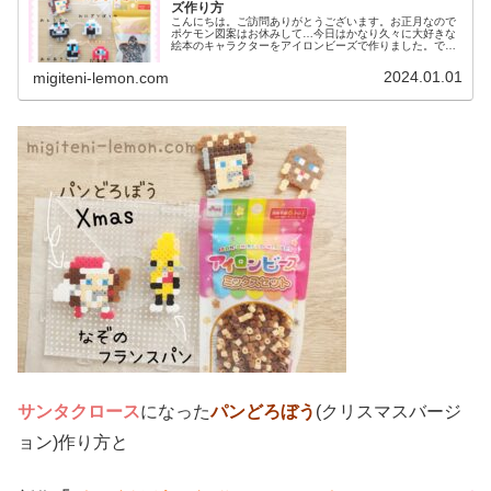
ズ作り方
こんにちは。ご訪問ありがとうございます。お正月なので
ポケモン図案はお休みして…今日はかなり久々に大好きな
絵本のキャラクターをアイロンビーズで作りました。で
は、本題へ↓今日の作品♡パンどろぼう③今日は、柴田ケイ
コさんの大人気絵本「パンどろぼう...
2024.01.01
migiteni-lemon.com
サンタクロース
になった
パンどろぼう
(クリスマスバージ
ョン)作り方と