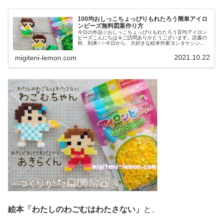
100均おしっこちょっぴりもれたろう簡単アイロ
ンビーズ無料図案作り方
今日の作品☆おしっこちょっぴりもれたろう百均アイロン
ビーズこんにちは☺ご訪問ありがとうございます。読書の
秋、到来✨✨今日から、大好きな絵本作家ヨシタケシンス
ケさんの作品をアイロンビーズで再現してみよう！という
ことで、第一弾は個人的に好きな作...
2021.10.22
migiteni-lemon.com
絵本「わたしのわごむはわたさない」
と、