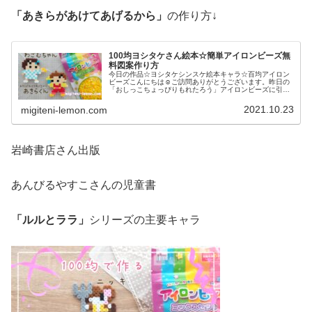
「あきらがあけてあげるから」
の作り方↓
100均ヨシタケさん絵本☆簡単アイロンビーズ無
料図案作り方
今日の作品☆ヨシタケシンスケ絵本キャラ☆百均アイロン
ビーズこんにちは☺ご訪問ありがとうございます。昨日の
「おしっこちょっぴりもれたろう」アイロンビーズに引き
続き今日も大好きな絵本作家(イラストレーター)のヨシタ
ケシンスケさん作品をアイロンビ...
2021.10.23
migiteni-lemon.com
岩崎書店さん出版
あんびるやすこさんの児童書
「ルルとララ」
シリーズの主要キャラ