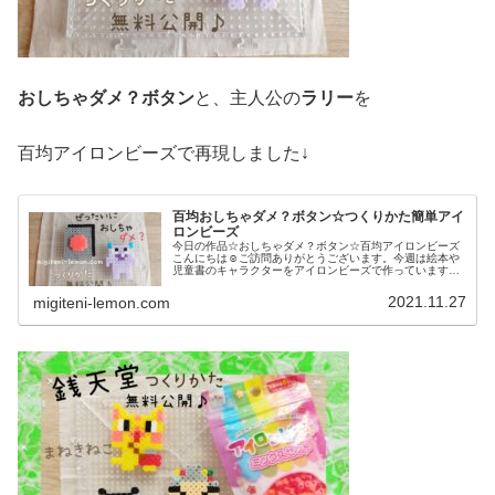
おしちゃダメ？ボタン
と、主人公の
ラリー
を
百均アイロンビーズで再現しました↓
百均おしちゃダメ？ボタン☆つくりかた簡単アイ
ロンビーズ
今日の作品☆おしちゃダメ？ボタン☆百均アイロンビーズ
こんにちは☺ご訪問ありがとうございます。今週は絵本や
児童書のキャラクターをアイロンビーズで作っています。
今日は、ビル・コッターさん作絵本「ぜったいにおしちゃ
ダメ？」シリーズからおしちゃダメ...
2021.11.27
migiteni-lemon.com