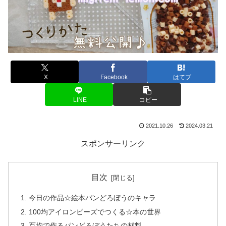
X
Facebook
はてブ
LINE
コピー
2021.10.26
2024.03.21
スポンサーリンク
目次
今日の作品☆絵本パンどろぼうのキャラ
100均アイロンビーズでつくる☆本の世界
百均で作るパンどろぼうたちの材料