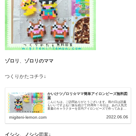
ゾロリ
、
ゾロリのママ
つくりかたコチラ↓
かいけつゾロリ☆ママ簡単アイロンビーズ無料図
案
こんにちは。ご訪問ありがとうございます。雨の日は読書
もいいですよね♡旅を続けて35周年！今日は、あの人気児
童書のキャラクターを百均アイロンビーズで作ってみまし
た♡では、本題へ↓今日の作品♡ゾロリ、ママ♡百均アイロ
ンビーズ今日は現在アニメも放...
2022.06.06
migiteni-lemon.com
イシシ、ノシシ
図案↓