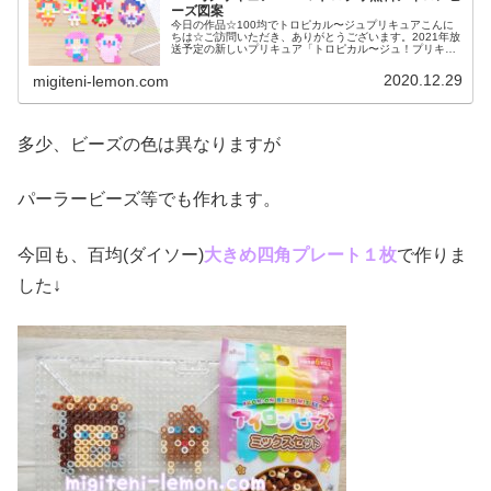
ーズ図案
今日の作品☆100均でトロピカル〜ジュプリキュアこんに
ちは☆ご訪問いただき、ありがとうございます。2021年放
送予定の新しいプリキュア「トロピカル〜ジュ！プリキュ
ア」ついに情報解禁！タイトル「トロピカルージュ！」で
はなく、「トロピカル〜ジュ...
2020.12.29
migiteni-lemon.com
多少、ビーズの色は異なりますが
パーラービーズ等でも作れます。
今回も、百均(ダイソー)
大きめ四角プレート１枚
で作りま
した↓