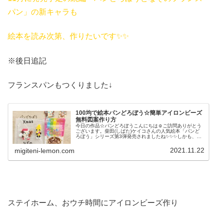
パン」の新キャラも
絵本を読み次第、作りたいです✨✨
※後日追記
フランスパンもつくりました↓
100均で絵本パンどろぼう☆簡単アイロンビーズ
無料図案作り方
今日の作品☆パンどろぼうこんにちは☺ご訪問ありがとう
ございます。柴田(しばた)ケイコさんの人気絵本「パンど
ろぼう」シリーズ第3弾発売されましたね✨✨✨しかも、１
冊目もクリスマスバージョンの表紙絵で発売開始✨✨✨とい
うことで、今日は新作「パン...
2021.11.22
migiteni-lemon.com
ステイホーム、おウチ時間にアイロンビーズ作り