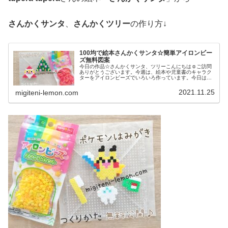
さんかくサンタ
、
さんかくツリー
の作り方↓
100均で絵本さんかくサンタ☆簡単アイロンビー
ズ無料図案
今日の作品☆さんかくサンタ、ツリーこんにちは☺ご訪問
ありがとうございます。今週は、絵本や児童書のキャラク
ターをアイロンビーズでいろいろ作っています。今日は、
そろそろクリスマスということでtupera tuperaさんの絵本
「さんかくサンタ」...
2021.11.25
migiteni-lemon.com