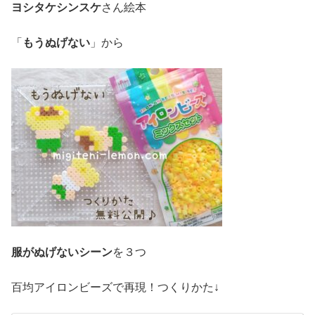
ヨシタケシンスケ
さん絵本
「
もうぬげない
」から
服がぬげないシーン
を３つ
百均アイロンビーズで再現！つくりかた↓