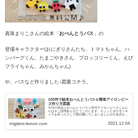
真珠まりこさんの絵本「
おべんとうバス
」の
登場キャラクター(おにぎりさんたち、トマトちゃん、ハ
ンバーグくん、たまごやきさん、ブロッコリーくん、えび
フライちゃん、みかんちゃん)
や、バスなど作りました↓図案コチラ。
100均で絵本おべんとうバス☆簡単アイロンビー
ズ作り方図案
今日の作品☆おべんとうバス☆百均アイロンビーズこんに
ちは☺ご訪問ありがとうございます。ちょっとポケモンキ
ャラを作ったりして間が開いてしまいましたが💦先月か
ら、絵本や児童書のキャラクターをアイロンビーズで作っ
ています♡今日は、我が子(ナーナ)...
2021.12.04
migiteni-lemon.com