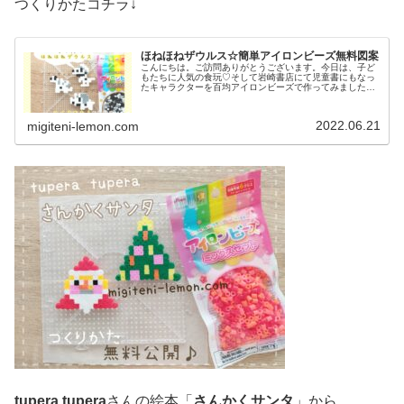
つくりかたコチラ↓
ほねほねザウルス☆簡単アイロンビーズ無料図案
こんにちは。ご訪問ありがとうございます。今日は、子ど
もたちに人気の食玩♡そして岩崎書店にて児童書にもなっ
たキャラクターを百均アイロンビーズで作ってみました♡
では、本題へ↓今日の作品☆ほねほねザウルス☆百均アイロ
ンビーズ今日は、カバヤ食品さん...
2022.06.21
migiteni-lemon.com
tupera tupera
さんの絵本「
さんかくサンタ
」から