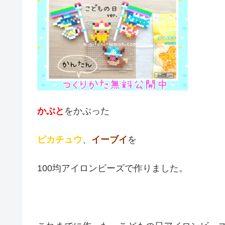
かぶと
をかぶった
ピカチュウ
、
イーブイ
を
100均アイロンビーズで作りました。