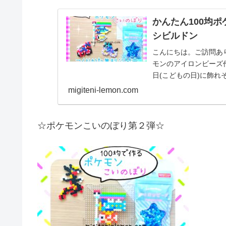
かんたん100均
シビルドン
こんにちは。ご訪問あ
モンのアイロンビーズ
日(こどもの日)に飾
♡では、本題へ↓今...
migiteni-lemon.com
☆ポケモンこいのぼり第２弾☆