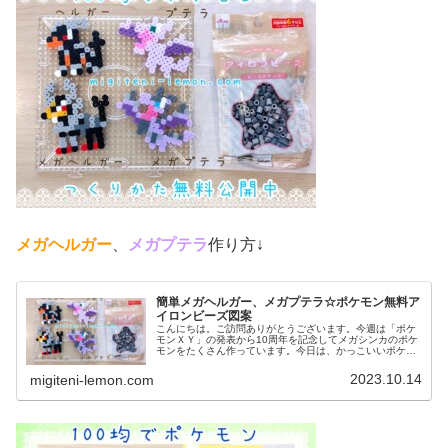
メガヘルガー
、
メガプテラ
作り方↓
簡単メガヘルガー、メガプテラ☆ポケモン無料ア
イロンビーズ図案
こんにちは。ご訪問ありがとうございます。今週は「ポケ
モンＸＹ」の発表から10周年を記念してメガシンカのポケ
モンをたくさん作っています。今日は、かっこいいポケモ
ン図案を２つ紹介します。では、本題へ↓今日の作品☆メガ
ヘルガー、メガプテラ今回は、...
2023.10.14
migiteni-lemon.com