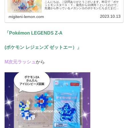
こんにちは。ご訪問ありがとうございます。昨日で「ポケ
ットモンスターＸ・Ｙ」発売から10周年！というわけで、
先週から作っているメガシンカのポケモンたちまだまだ作
っていきます♡では、本題へ↓今日の作品☆メガヘラクロ
ス、メガカイロス今回は、カロス...
2023.10.13
migiteni-lemon.com
「Pokémon LEGENDS Z-A
(ポケモン レジェンズ ゼットエー）
」
М次元ラッシュ
から