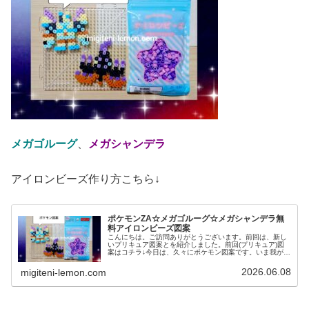
メガゴルーグ
、
メガシャンデラ
アイロンビーズ作り方こちら↓
ポケモンZA☆メガゴルーグ☆メガシャンデラ無
料アイロンビーズ図案
こんにちは。ご訪問ありがとうございます。前回は、新し
いプリキュア図案とを紹介しました。前回(プリキュア)図
案はコチラ↓今日は、久々にポケモン図案です。いま我が家
は「ポケモンチャンピオンズ(ポケチャン)」に夢中✨️という
ことで、そこにも登場す...
2026.06.08
migiteni-lemon.com