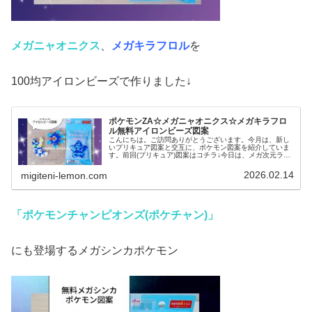
メガニャオニクス
、
メガキラフロル
を
100均アイロンビーズで作りました↓
ポケモンZA☆メガニャオニクス☆メガキラフロ
ル無料アイロンビーズ図案
こんにちは。ご訪問ありがとうございます。今月は、新し
いプリキュア図案と交互に、ポケモン図案を紹介していま
す。前回(プリキュア)図案はコチラ↓今日は、メガ次元ラッ
シュで登場するメガシンカしたあのポケモンたちを作りま
した。では、本題へ↓今日の作...
2026.02.14
migiteni-lemon.com
「ポケモンチャンピオンズ(ポケチャン)」
にも登場するメガシンカポケモン