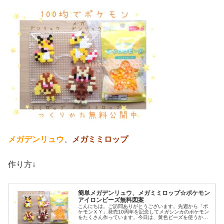
メガデンリュウ
、
メガミミロップ
作り方↓
簡単メガデンリュウ、メガミミロップ☆ポケモン
アイロンビーズ無料図案
こんにちは。ご訪問ありがとうございます。先週から「ポ
ケモンＸＹ」発売10周年を記念してメガシンカのポケモン
をたくさん作っています。今日は、黄色ビーズを使うかわ
いいポケモン図案を２つ紹介します。では、本題へ↓今日の