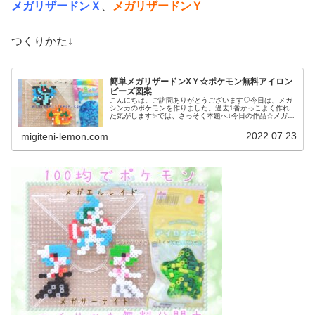
メガリザードンＸ
、
メガリザードンＹ
つくりかた↓
簡単メガリザードンXＹ☆ポケモン無料アイロン
ビーズ図案
こんにちは。ご訪問ありがとうございます♡今日は、メガ
シンカのポケモンを作りました。過去1番かっこよく作れ
た気がします✨では、さっそく本題へ↓今日の作品☆メガリ
ザードンＸＹ昨日は、ポケモンユナイトにも登場マフォク
シーと、その進化前のフォッコ、...
2022.07.23
migiteni-lemon.com