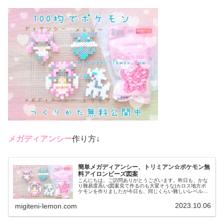
メガディアンシー
作り方↓
簡単メガディアンシー、トリミアン☆ポケモン無
料アイロンビーズ図案
こんにちは。ご訪問ありがとうございます。昨日も、かな
り難易度高い(図案見て作るのも大変そうな)カロス地方ポ
ケモンを作りましたが今日も、同じくらい難しいレベルの
ポケモンに挑戦しました。作るの大変そうですがかわいい
ので是非、作ってみてください♡...
2023.10.06
migiteni-lemon.com