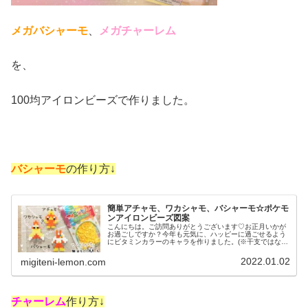
メガバシャーモ
、
メガチャーレム
を、
100均アイロンビーズで作りました。
バシャーモ
の作り方↓
簡単アチャモ、ワカシャモ、バシャーモ☆ポケモ
ンアイロンビーズ図案
こんにちは。ご訪問ありがとうございます♡お正月いかが
お過ごしですか？今年も元気に、ハッピーに過ごせるよう
にビタミンカラーのキャラを作りました。(※干支ではない
です)では、本題へ↓今日の作品☆アチャモ進化形昨日はジ
ョウト地方くさタイプのポケモ...
2022.01.02
migiteni-lemon.com
チャーレム
作り方↓