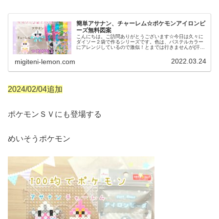
簡単アサナン、チャーレム☆ポケモンアイロンビ
ーズ無料図案
こんにちは。ご訪問ありがとうございます☆今日は久々に
ダイソー２袋で作るシリーズです。色は、パステルカラー
にアレンジしているので激似！とまでは行きませんが(汗)
楽しんでもらえれば幸いです♡では、本題へ↓今日の作品☆
アサナン、チャーレム昨日は、...
2022.03.24
migiteni-lemon.com
2024/02/04追加
ポケモンＳＶにも登場する
めいそうポケモン