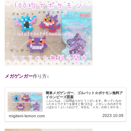
メガゲンガー
作り方↓
簡単メガゲンガー、ゴルバット☆ポケモン無料ア
イロンビーズ図案
こんにちは。ご訪問ありがとうございます。作っていなか
ったキャラクターを探すと気づけば、メガシンカのポケモ
ンばかり！というわけで、今日も「メガ」の付くポケモン
など作りました。では、本題へ↓今日の作品☆メガゲンガ
ー、ゴルバット今回は、カントー地...
2023.10.09
migiteni-lemon.com