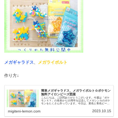
メガギャラドス
、
メガライボルト
作り方↓
簡単メガギャラドス、メガライボルト☆ポケモン
無料アイロンビーズ図案
こんにちは。ご訪問ありがとうございます。今週は「ポケ
モンＸＹ」の発表から10周年を記念してメガシンカのポケ
モンをたくさん作っています。今日は、黄色と青色ビーズ
を使うポケモン図案を２つ紹介します。では、本題へ↓今日
の作品☆メガギャラドス、メガ...
2023.10.15
migiteni-lemon.com