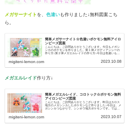
メガサーナイト
を、
色違い
も作りました↓無料図案こち
ら。
簡単メガサーナイト☆色違いポケモン無料アイロ
ンビーズ図案
こんにちは。ご訪問ありがとうございます。今日もメガシ
ンカのポケモンを作りました。第１弾メガディアンシーの
作り方↓第２弾メガエルレイドの作り方↓今日は色違いも作
っています。では、本題へ↓今日の作品☆メガサーナイト今
回は、メガシンカのポケモンメ...
2023.10.08
migiteni-lemon.com
メガエルレイド
作り方↓
簡単メガエルレイド、コロトック☆ポケモン無料
アイロンビーズ図案
こんにちは。ご訪問ありがとうございます。昨日はカロス
地方のメガシンカしたポケモンなど作りました↓今日は、メ
ガシンカつながりで、シンオウ地方ポケモンです。では、
本題へ↓今日の作品☆メガエルレイド、コロトック今回は、
シンオウ地方のポケモンメガエ...
2023.10.07
migiteni-lemon.com