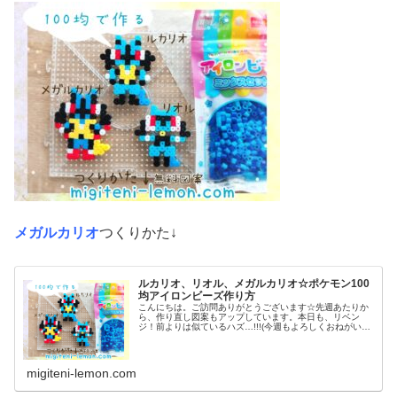
メガルカリオ
つくりかた↓
ルカリオ、リオル、メガルカリオ☆ポケモン100
均アイロンビーズ作り方
こんにちは。ご訪問ありがとうございます☆先週あたりか
ら、作り直し図案もアップしています。本日も、リベン
ジ！前よりは似ているハズ…!!!(今週もよろしくおねがいし
ます♡)では本題へ↓今日の作品☆リオル進化形昨日は、キ
ノコに似たポケモンネマシュ...
migiteni-lemon.com