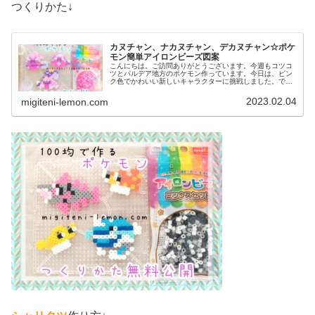
つくりかた↓
カヌチャン、ナカヌチャン、デカヌチャン☆ポケ
モン簡単アイロンビーズ図案
こんにちは。ご訪問ありがとうございます。今週もコツコ
ツとパルデア地方のポケモン作っています。今日は、ピン
ク色でかわいい新しいキャラクターに挑戦しました。で
は、本題へ↓今日の作品☆カヌチャン進化形今回は、パルデ
ア地方の新しいポケモンカヌチャン...
2023.02.04
migiteni-lemon.com