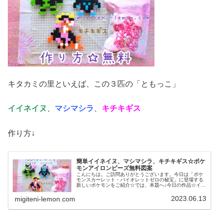
キタカミの里といえば、この３匹の「ともっこ」
イイネイヌ
、
マシマシラ
、
キチキギス
作り方↓
簡単イイネイヌ、マシマシラ、キチキギス☆ポケ
モンアイロンビーズ無料図案
こんにちは。ご訪問ありがとうございます。今日は「ポケ
モンスカーレット・バイオレットゼロの秘宝」に登場する
新しいポケモンをご紹介☆では、本題へ↓今日の作品☆イイ
ネイヌ、マシマシラ、キチキギス今回は、ポケモンSV「ゼ
ロの秘宝」の新ポケモンで、キ...
2023.06.13
migiteni-lemon.com