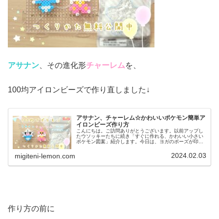
アサナン
、その進化形
チャーレム
を、
100均アイロンビーズで作り直しました↓
アサナン、チャーレム☆かわいいポケモン簡単ア
イロンビーズ作り方
こんにちは。ご訪問ありがとうございます。以前アップし
たウソッキーたちに続き「すぐに作れる、かわいい小さい
ポケモン図案」紹介します。今日は、ヨガのポーズが印象
的？あのポケモンたちを作り直してみました。では、本題
へ↓今日の作品☆アサナン、チャー...
2024.02.03
migiteni-lemon.com
作り方の前に