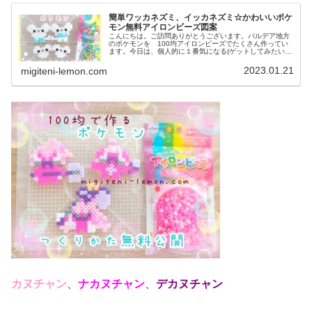
簡単ワッカネズミ、イッカネズミ☆かわいいポケ
モン無料アイロンビーズ図案
こんにちは。ご訪問ありがとうございます。パルデア地方
のポケモンを 100均アイロンビーズでたくさん作ってい
ます。今日は、個人的に１番気になる(ゲットしてみたい)
あの、ねずみの一家を図案を紹介します。では、本題へ↓今
日の作品☆ワッカネズミ、イ...
2023.01.21
migiteni-lemon.com
カヌチャン
、
ナカヌチャン
、
デカヌチャン