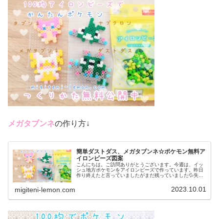
メガタブンネ
の作り方↓
簡単ダストダス、メガタブンネ☆ポケモン無料ア
イロンビーズ図案
こんにちは。ご訪問ありがとうございます。今週は、イッ
シュ地方ポケモンをアイロンビーズで作っています。昨日
作り終えたと言っていましたがまだ残っていました💦失礼
しました💦もう少しイッシュ地方つづきます☆では、本題
へ↓今日の作品☆ダストダス、メガ...
2023.10.01
migiteni-lemon.com