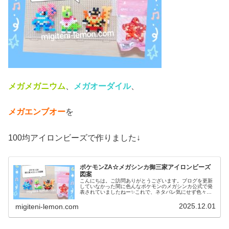
メガメガニウム
、
メガオーダイル
、
メガエンブオー
を
100均アイロンビーズで作りました↓
ポケモンZA☆メガシンカ御三家アイロンビーズ
図案
こんにちは。ご訪問ありがとうございます。ブログを更新
していなかった間に色んなポケモンのメガシンカ公式で発
表されていましたねー✨️これで、ネタバレ気にせず色々、
作れそうです！というわけで今日も新作ゲーム「ポケモン
ZA」に登場するポケモン図案で...
2025.12.01
migiteni-lemon.com