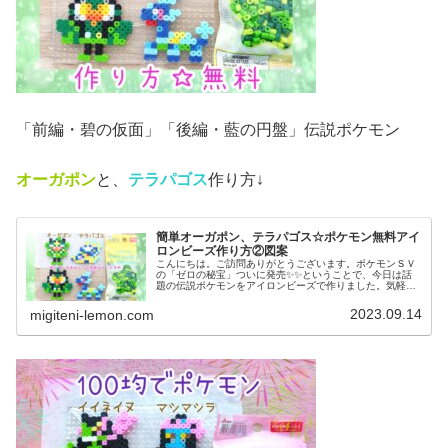
「前編・碧の仮面」「後編・藍の円盤」伝説ポケモン
オーガポン
と、
テラパゴス
作り方↓
簡単オーガポン、テラパゴス☆ポケモン無料アイ
ロンビーズ作り方②図案
こんにちは。ご訪問ありがとうございます。ポケモンＳＶ
の「ゼロの秘宝」ついに発売✨✨ということで、今日は話
題の伝説ポケモンをアイロンビーズで作りました。気軽に
作れる、小さめなサイズです。では、本題へ↓今日の作品☆
オーガポン、テラパゴス今回は、...
2023.09.14
migiteni-lemon.com