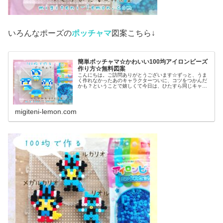
いろんなポーズの
ポッチャマ
図案こちら↓
簡単ポッチャマ☆かわいい100均アイロンビーズ
作り方☆無料図案
こんにちは。ご訪問ありがとうございます☆ずっと、うま
く作れなかったあのキャラクターついに、コツをつかんだ
かも？ということで嬉しくて今日は、ひたすら同じキャラ
作ってみました♡では本題へ↓今日の作品☆ポッチャマ昨日
は、アニポケ(アニメ「ポケット...
migiteni-lemon.com