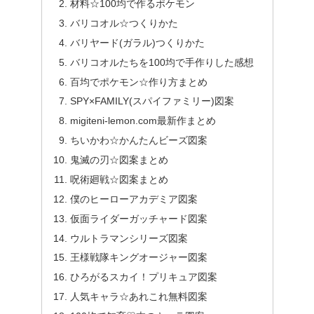
材料☆100均で作るポケモン
バリコオル☆つくりかた
バリヤード(ガラル)つくりかた
バリコオルたちを100均で手作りした感想
百均でポケモン☆作り方まとめ
SPY×FAMILY(スパイファミリー)図案
migiteni-lemon.com最新作まとめ
ちいかわ☆かんたんビーズ図案
鬼滅の刃☆図案まとめ
呪術廻戦☆図案まとめ
僕のヒーローアカデミア図案
仮面ライダーガッチャード図案
ウルトラマンシリーズ図案
王様戦隊キングオージャー図案
ひろがるスカイ！プリキュア図案
人気キャラ☆あれこれ無料図案