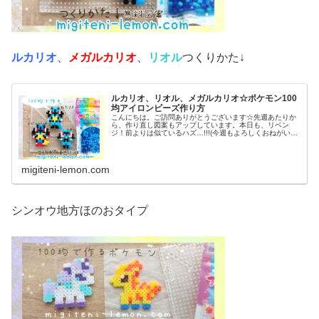
ルカリオ
、
メガルカリオ
、
リオル
つくりかた↓
ルカリオ、リオル、メガルカリオ☆ポケモン100
均アイロンビーズ作り方
こんにちは。ご訪問ありがとうございます☆先週あたりか
ら、作り直し図案もアップしています。本日も、リベン
ジ！前よりは似ているハズ…!!!(今週もよろしくおねがいし
ます♡)では本題へ↓今日の作品☆リオル進化形昨日は、キ
ノコに似たポケモンネマシュ...
migiteni-lemon.com
シンオウ地方ほのおタイプ