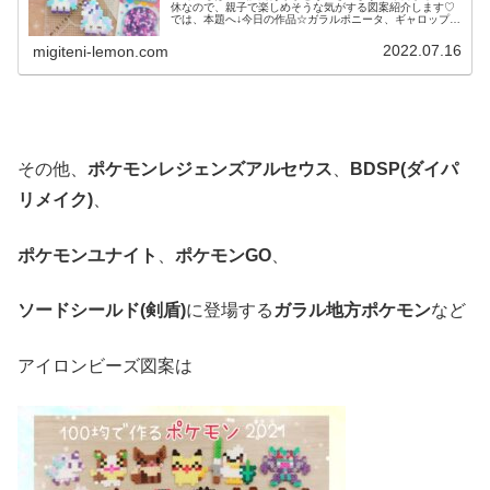
休なので、親子で楽しめそうな気がする図案紹介します♡
では、本題へ↓今日の作品☆ガラルポニータ、ギャロップ前
回は、伝説ポケモンレシラム、ゼクロムを百均アイロンビ
ーズで作りました↓今日は、ガラ...
2022.07.16
migiteni-lemon.com
その他、
ポケモンレジェンズアルセウス
、
BDSP(ダイパ
リメイク)
、
ポケモンユナイト
、
ポケモンGO
、
ソードシールド(剣盾)
に登場する
ガラル地方ポケモン
など
アイロンビーズ図案は