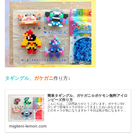
タギングル
、
ガケガニ
作り方↓
簡単タギングル、ガケガニ☆ポケモン無料アイロ
ンビーズ作り方
こんにちは。ご訪問ありがとうございます。ポケモンSV、
少しずつ登場キャラが分かってきましたね✨みなさまは、
どのキャラが気になりますか？今日は私が気になるキャラ
を、アイロンビーズで作ってみました。では、本題へ↓今日
の作品☆タギングル、ガケガニ...
migiteni-lemon.com