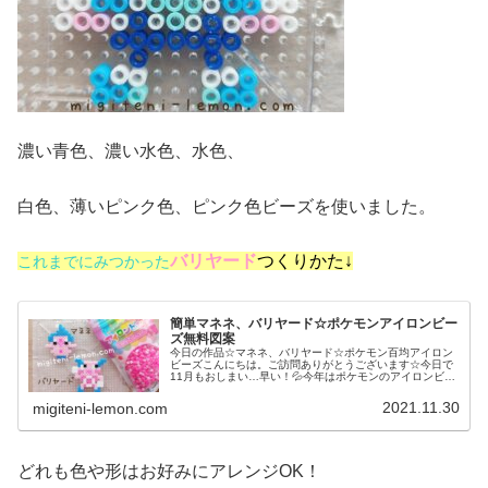
濃い青色、濃い水色、水色、
白色、薄いピンク色、ピンク色ビーズを使いました。
バリヤード
つくりかた↓
これまでにみつかった
簡単マネネ、バリヤード☆ポケモンアイロンビー
ズ無料図案
今日の作品☆マネネ、バリヤード☆ポケモン百均アイロン
ビーズこんにちは。ご訪問ありがとうございます☆今日で
11月もおしまい…早い！💦今年はポケモンのアイロンビー
ズばかり作って終わりそうな気配ですが今日もポケモン、
作りました(笑)※四角プレート...
2021.11.30
migiteni-lemon.com
どれも色や形はお好みにアレンジOK！