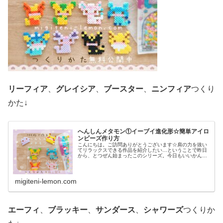
リーフィア
、
グレイシア
、
ブースター
、
ニンフィア
つくり
かた↓
へんしんメタモン①イーブイ進化形☆簡単アイロ
ンビーズ作り方
こんにちは。ご訪問ありがとうございます☆肩の力を抜い
てリラックスできる作品を紹介したい…ということで昨日
から、とつぜん始まったこのシリーズ。今日もいいかんじ
に、ゆるっと、ふわっとかわいい仕上がりです♡では、本
題へ↓今日の作品☆へんしんメタモ...
migiteni-lemon.com
エーフィ
、
ブラッキー
、
サンダース
、
シャワーズ
つくりか