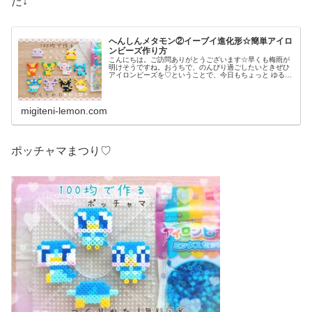
た↓
へんしんメタモン②イーブイ進化形☆簡単アイロ
ンビーズ作り方
こんにちは。ご訪問ありがとうございます☆早くも梅雨が
明けそうですね。おうちで、のんびり過ごしたいときぜひ
アイロンビーズを♡ということで、今日もちょっと ゆる〜
いかんじのビーズ図案紹介します♡では本題へ↓今日の作品
☆へんしんメタモン(イーブイ...
migiteni-lemon.com
ポッチャマまつり♡