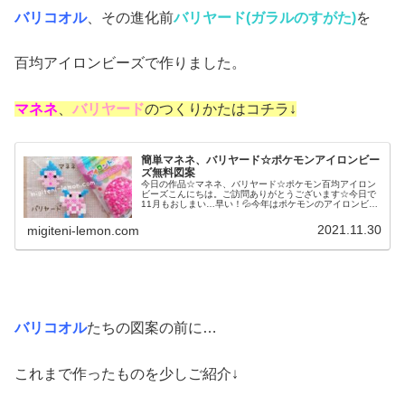
バリコオル
、その進化前
バリヤード(ガラルのすがた)
を
百均アイロンビーズで作りました。
マネネ
、
バリヤード
のつくりかたはコチラ↓
簡単マネネ、バリヤード☆ポケモンアイロンビー
ズ無料図案
今日の作品☆マネネ、バリヤード☆ポケモン百均アイロン
ビーズこんにちは。ご訪問ありがとうございます☆今日で
11月もおしまい…早い！💦今年はポケモンのアイロンビー
ズばかり作って終わりそうな気配ですが今日もポケモン、
作りました(笑)※四角プレート...
2021.11.30
migiteni-lemon.com
バリコオル
たちの図案の前に…
これまで作ったものを少しご紹介↓