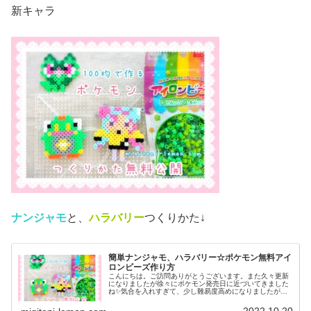
新キャラ
ナンジャモ
と、
ハラバリー
つくりかた↓
簡単ナンジャモ、ハラバリー☆ポケモン無料アイ
ロンビーズ作り方
こんにちは。ご訪問ありがとうございます。また久々更新
になりましたが徐々にポケモン発売日に近づいてきました
ね✨気合を入れすぎて、少し難易度高めになりましたがぜ
ひ作ってみてください♡では、本題へ↓今日の作品☆ナンジ
ャモ、ハラバリー今日は、ポケモ...
2022.10.20