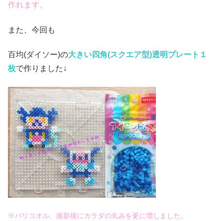
作れます。
また、今回も
百均(ダイソー)の
大きい四角(スクエア
型)透明プレート１
枚
で作りました↓
※バリコオル、撮影後にカラダの丸みを更に増しました。