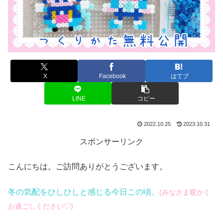
X
Facebook
はてブ
LINE
コピー
2022.10.25
2023.10.31
スポンサーリンク
こんにちは。ご訪問ありがとうございます。
冬の気配をひしひしと感じる今日この頃。
(みなさま暖かく
お過ごしください♡)