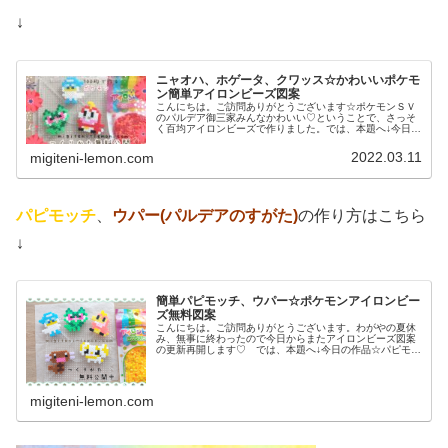
↓
ニャオハ、ホゲータ、クワッス☆かわいいポケモ
ン簡単アイロンビーズ図案
こんにちは。ご訪問ありがとうございます☆ポケモンＳＶ
のパルデア御三家みんなかわいい♡ということで、さっそ
く百均アイロンビーズで作りました。では、本題へ↓今日の
作品☆ニャオハ、ホゲータ、クワッス昨日は、ドラゴンポ
ケモンのミニリュウ、ハクリュー...
2022.03.11
migiteni-lemon.com
パピモッチ
、
ウパー(パルデアのすがた)
の作り方はこちら
↓
簡単パピモッチ、ウパー☆ポケモンアイロンビー
ズ無料図案
こんにちは。ご訪問ありがとうございます。わがやの夏休
み、無事に終わったので今日からまたアイロンビーズ図案
の更新再開します♡ では、本題へ↓今日の作品☆パピモッ
チ、ウパー前回、ドラゴンタイプのポケモンウオノラゴ
ン、カジッチュを100均アイロン...
migiteni-lemon.com