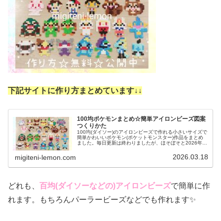
下記サイトに作り方まとめています↓
↓
100均ポケモンまとめ☆簡単アイロンビーズ図案
つくりかた
100均(ダイソー)のアイロンビーズで作れる小さいサイズで
簡単かわいいポケモン(ポケットモンスター)作品をまとめ
ました。毎日更新は終わりましたが、ほそぼそと2026年も
ポケモン作っています♡目指せポケモン全制覇！全て、作
り方(図案)は無料で...
2026.03.18
migiteni-lemon.com
どれも、
百均(ダイソーなどの)アイロンビーズ
で簡単に作
れます。もちろんパーラービーズなどでも作れます✨