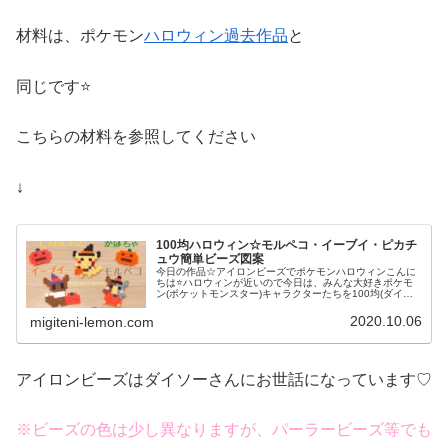
材料は、ポケモン
ハロウィン過去作品
と
同じです⭐
こちらの材料を参照してください
↓
100均ハロウィン☆モルペコ・イーブイ・ピカチ
ュウ簡単ビーズ図案
今日の作品☆アイロンビーズでポケモンハロウィンこんに
ちは⭐ハロウィンが近いので今日は、みんな大好きポケモ
ン(ポケットモンスター)キャラクターたちを100均(ダイソ
ー)アイロンビーズで作ってみました😀今回は、ピカチュ
ウ、イーヴイ、モルペコ、メ...
2020.10.06
migiteni-lemon.com
アイロンビーズはダイソーさんにお世話になっています♡
※ビーズの色は少し異なりますが、パーラービーズ等でも