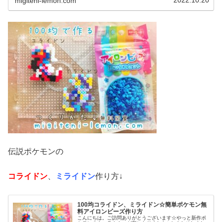
migiteni-lemon.com
伝説ポケモンの
コライドン
、
ミライドン
作り方↓
100均コライドン、ミライドン☆簡単ポケモン無
料アイロンビーズ作り方
こんにちは。ご訪問ありがとうございます☆やっと新作ポ