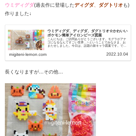
ウミディグダ
(過去作に登場した
ディグダ
、
ダグトリオ
も)
作りました↓
ウミディグダ、ディグダ、ダグトリオ☆かわいい
ポケモン簡単アイロンビーズ図案
こんにちは。ご訪問ありがとうございます。モグラがアナ
ゴになるなんてすごい世界…✨ということでみなさま、お
またせしました。今日は、話題の新キャラ図案です。で
は、本題へ↓今日の作品☆ウミディグダたちポケモン(ポケ
ットモンスター)の2022年最新...
2022.10.04
migiteni-lemon.com
長くなりますが…その他…