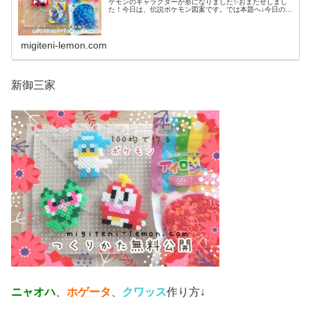
ケモンのキャラクターが形になりました✨おまたせしまし
た！今日は、伝説ポケモン図案です。では本題へ↓今日の作
品☆コライドン、ミライドン昨日は、ヒスイ地方にも登場
する幻ポケモンシェイミのランド...
migiteni-lemon.com
新御三家
ニャオハ
、
ホゲータ
、
クワッス
作り方↓