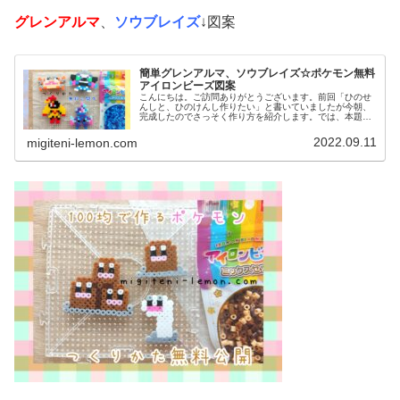
グレンアルマ
、
ソウブレイズ
↓図案
簡単グレンアルマ、ソウブレイズ☆ポケモン無料
アイロンビーズ図案
こんにちは。ご訪問ありがとうございます。前回「ひのせ
んしと、ひのけんし作りたい」と書いていましたが今朝、
完成したのでさっそく作り方を紹介します。では、本題へ↓
今日の作品☆グレンアルマ、ソウブレイズ今日は、ポケモ
ン(ポケットモンスター)の20...
2022.09.11
migiteni-lemon.com