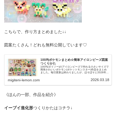
こちらで、作り方まとめました↓↓
図案たくさん！どれも無料公開しています♡
100均ポケモンまとめ☆簡単アイロンビーズ図案
つくりかた
100均(ダイソー)のアイロンビーズで作れる小さいサイズで
簡単かわいいポケモン(ポケットモンスター)作品をまとめ
ました。毎日更新は終わりましたが、ほそぼそと2026年も
ポケモン作っています♡目指せポケモン全制覇！全て、作
り方(図案)は無料で...
2026.03.18
migiteni-lemon.com
《ほんの一部、作品を紹介》
イーブイ進化形
つくりかたはコチラ↓