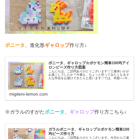
ポニータ
、進化形
ギャロップ
作り方↓
ポニータ、ギャロップ☆ポケモン簡単100均アイ
ロンビーズ作り方図案
こんにちは。ご訪問ありがとうございます♡三連休いかが
お過ごしでしたか？今週も、ちょっと作ってみたくなるそ
んな作品をお届けできたらと思います♡では、本題へ↓今日
の作品☆ポニータ、ギャロップ昨日は、ポケふた(ポケモン
マンホール)のデザインからヤ...
migiteni-lemon.com
※ガラルのすがた
ポニータ
、
ギャロップ
作り方こちら↓
ガラルポニータ、ギャロップ☆ポケモン簡単100
均ビーズ作り方
こんにちは。ご訪問ありがとうございます。今日から三連