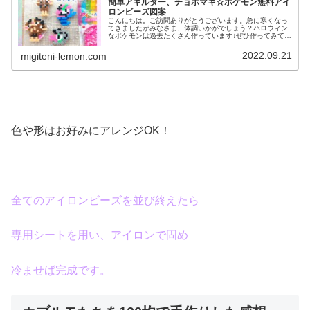
簡単アギルダー、チョボマキ☆ポケモン無料アイ
ロンビーズ図案
こんにちは。ご訪問ありがとうございます。急に寒くなっ
てきましたがみなさま、体調いかがでしょう？ハロウィン
なポケモンは過去たくさん作っています↓ぜひ作ってみてく
ださい♡そして…今日はハロウィン関係ないキャラを紹介
します（汗）では、本題へ↓今日...
2022.09.21
migiteni-lemon.com
色や形はお好みにアレンジOK！
全てのアイロンビーズを並び終えたら
専用シートを用い、アイロンで固め
冷ませば完成です。