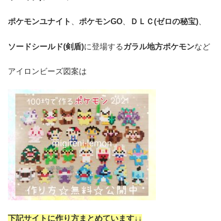
ポケモンユナイト
、
ポケモンGO
、
ＤＬＣ(ゼロの秘宝)
、
ソードシールド(剣盾)
に登場する
ガラル地方ポケモン
など
アイロンビーズ図案は
下記サイトに作り方まとめています↓
↓