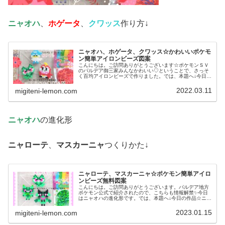
ニャオハ
、
ホゲータ
、
クワッス
作り方↓
ニャオハ、ホゲータ、クワッス☆かわいいポケモ
ン簡単アイロンビーズ図案
こんにちは。ご訪問ありがとうございます☆ポケモンＳＶ
のパルデア御三家みんなかわいい♡ということで、さっそ
く百均アイロンビーズで作りました。では、本題へ↓今日の
作品☆ニャオハ、ホゲータ、クワッス昨日は、ドラゴンポ
ケモンのミニリュウ、ハクリュー...
2022.03.11
migiteni-lemon.com
ニャオハ
の進化形
ニャローテ
、
マスカーニャ
つくりかた↓
ニャローテ、マスカーニャ☆ポケモン簡単アイロ
ンビーズ無料図案
こんにちは。ご訪問ありがとうございます。パルデア地方
ポケモン公式で紹介されたので、こちらも情報解禁✨今日
はニャオハの進化形です。では、本題へ↓今日の作品☆ニャ
オハ進化形今回は、ポケモンＳＶの御三家ニャオハの進化
形ニャローテ、マスカーニャを1...
2023.01.15
migiteni-lemon.com