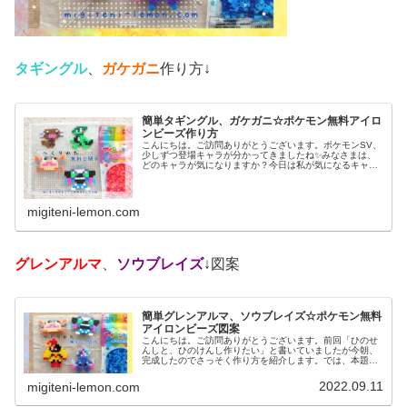
タギングル
、
ガケガニ
作り方↓
簡単タギングル、ガケガニ☆ポケモン無料アイロ
ンビーズ作り方
こんにちは。ご訪問ありがとうございます。ポケモンSV、
少しずつ登場キャラが分かってきましたね✨みなさまは、
どのキャラが気になりますか？今日は私が気になるキャラ
を、アイロンビーズで作ってみました。では、本題へ↓今日
の作品☆タギングル、ガケガニ...
migiteni-lemon.com
グレンアルマ
、
ソウブレイズ
↓図案
簡単グレンアルマ、ソウブレイズ☆ポケモン無料
アイロンビーズ図案
こんにちは。ご訪問ありがとうございます。前回「ひのせ
んしと、ひのけんし作りたい」と書いていましたが今朝、
完成したのでさっそく作り方を紹介します。では、本題へ↓
今日の作品☆グレンアルマ、ソウブレイズ今日は、ポケモ
ン(ポケットモンスター)の20...
2022.09.11
migiteni-lemon.com