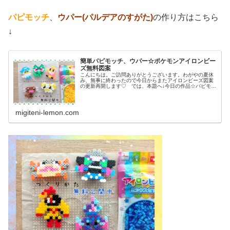
パピモッチ
、
ウパー(パルデアのすがた)
の作り方はこちら
↓
簡単パピモッチ、ウパー☆ポケモンアイロンビー
ズ無料図案
こんにちは。ご訪問ありがとうございます。わがやの夏休
み、無事に終わったので今日からまたアイロンビーズ図案
の更新再開します♡ では、本題へ↓今日の作品☆パピモッ
チ、ウパー前回、ドラゴンタイプのポケモンウオノラゴ
ン、カジッチュを100均アイロン...
migiteni-lemon.com