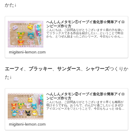
かた↓
へんしんメタモン①イーブイ進化形☆簡単アイロ
ンビーズ作り方
こんにちは。ご訪問ありがとうございます☆肩の力を抜い
てリラックスできる作品を紹介したい…ということで昨日
から、とつぜん始まったこのシリーズ。今日もいいかんじ
に、ゆるっと、ふわっとかわいい仕上がりです♡では、本
題へ↓今日の作品☆へんしんメタモ...
migiteni-lemon.com
エーフィ
、
ブラッキー
、
サンダース
、
シャワーズ
つくりか
た↓
へんしんメタモン②イーブイ進化形☆簡単アイロ
ンビーズ作り方
こんにちは。ご訪問ありがとうございます☆早くも梅雨が
明けそうですね。おうちで、のんびり過ごしたいときぜひ
アイロンビーズを♡ということで、今日もちょっと ゆる〜
いかんじのビーズ図案紹介します♡では本題へ↓今日の作品
☆へんしんメタモン(イーブイ...
migiteni-lemon.com