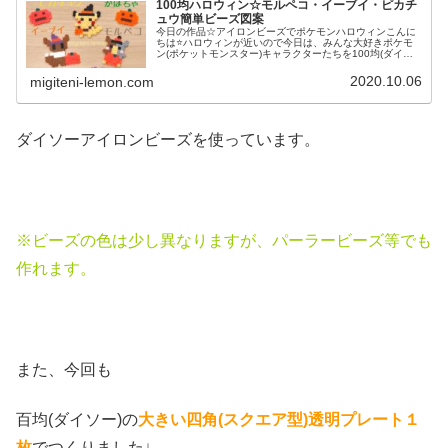
100均ハロウィン☆モルペコ・イーブイ・ピカチ
ュウ簡単ビーズ図案
今日の作品☆アイロンビーズでポケモンハロウィンこんに
ちは⭐ハロウィンが近いので今日は、みんな大好きポケモ
ン(ポケットモンスター)キャラクターたちを100均(ダイソ
ー)アイロンビーズで作ってみました😀今回は、ピカチュ
ウ、イーヴイ、モルペコ、メ...
2020.10.06
migiteni-lemon.com
ダイソーアイロンビーズを使っています。
※ビーズの色は少し異なりますが、パーラービーズ等でも
作れます。
また、今回も
百均(ダイソー)の
大きい四角(スクエア
型)透明プレート１
枚
でつくりました↓