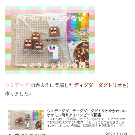
ウミディグダ
(過去作に登場した
ディグダ
、
ダグトリオ
も)
作りました↓
ウミディグダ、ディグダ、ダグトリオ☆かわいい
ポケモン簡単アイロンビーズ図案
こんにちは。ご訪問ありがとうございます。モグラがアナ
ゴになるなんてすごい世界…✨ということでみなさま、お
またせしました。今日は、話題の新キャラ図案です。で
は、本題へ↓今日の作品☆ウミディグダたちポケモン(ポケ
ットモンスター)の2022年最新...
2022.10.04
migiteni-lemon.com