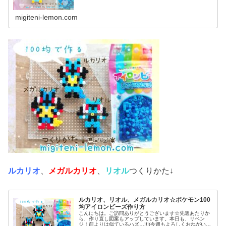
は、アニポケ(アニメ「ポケット...
migiteni-lemon.com
ルカリオ
、
メガルカリオ
、
リオル
つくりかた↓
ルカリオ、リオル、メガルカリオ☆ポケモン100
均アイロンビーズ作り方
こんにちは。ご訪問ありがとうございます☆先週あたりか
ら、作り直し図案もアップしています。本日も、リベン
ジ！前よりは似ているハズ…!!!(今週もよろしくおねがいし