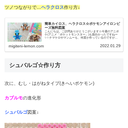
ツノつながりで…
ヘラクロス
作り方↓
簡単カイロス、ヘラクロス☆ポケモンアイロンビ
ーズ無料図案
こんにちは。ご訪問ありがとうございます☆今週のアニポ
ケ(アニメ「ポケットモンスター」)も面白かったですねー
✨✨ナマケロやマンムーも、何度か作っているのですが…
まだ出来ず(汗)来週また挑戦してみようと思います✨✨で
は、本題へ↓今日の作品☆カイ...
2022.01.29
migiteni-lemon.com
シュバルゴ☆作り方
次に、むし・はがねタイプ(きへいポケモン)
カブルモ
の進化形
シュバルゴ
図案↓