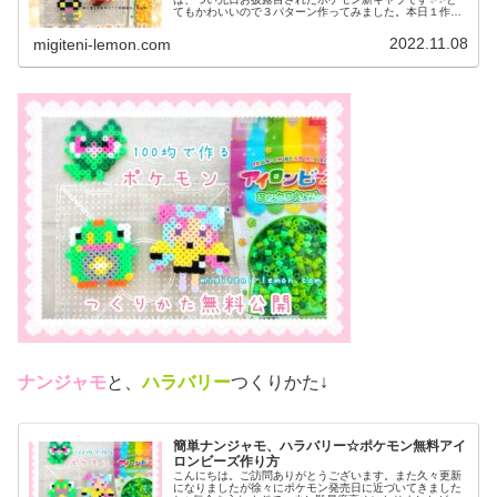
てもかわいいので３パターン作ってみました。本日１作目
はコチラ↓では、本題へ↓今日の作品☆コレクレー今日は、
ゴーストタイプの新しいポケモンコ...
2022.11.08
migiteni-lemon.com
ナンジャモ
と、
ハラバリー
つくりかた↓
簡単ナンジャモ、ハラバリー☆ポケモン無料アイ
ロンビーズ作り方
こんにちは。ご訪問ありがとうございます。また久々更新
になりましたが徐々にポケモン発売日に近づいてきました