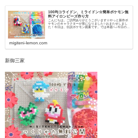
100均コライドン、ミライドン☆簡単ポケモン無
料アイロンビーズ作り方
こんにちは。ご訪問ありがとうございます☆やっと新作ポ
ケモンのキャラクターが形になりました✨おまたせしまし
た！今日は、伝説ポケモン図案です。では本題へ↓今日の作
品☆コライドン、ミライドン昨日は、ヒスイ地方にも登場
する幻ポケモンシェイミのランド...
migiteni-lemon.com
新御三家