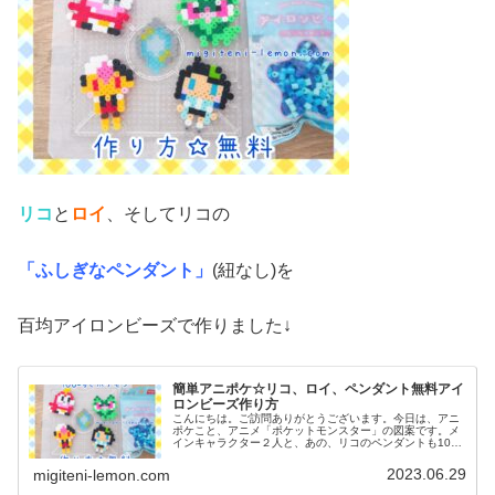
リコ
と
ロイ
、そしてリコの
「ふしぎなペンダント」
(紐なし)を
百均アイロンビーズで作りました↓
簡単アニポケ☆リコ、ロイ、ペンダント無料アイ
ロンビーズ作り方
こんにちは。ご訪問ありがとうございます。今日は、アニ
ポケこと、アニメ「ポケットモンスター」の図案です。メ
インキャラクター２人と、あの、リコのペンダントも100
均アイロンビーズで作ってみました。(ネックレス図案は、
紐を通せば完成です)では、本...
2023.06.29
migiteni-lemon.com