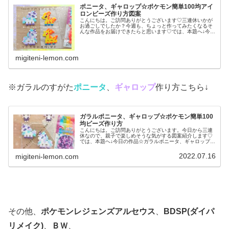
ポニータ、ギャロップ☆ポケモン簡単100均アイ
ロンビーズ作り方図案
こんにちは。ご訪問ありがとうございます♡三連休いかが
お過ごしでしたか？今週も、ちょっと作ってみたくなるそ
んな作品をお届けできたらと思います♡では、本題へ↓今日
の作品☆ポニータ、ギャロップ昨日は、ポケふた(ポケモン
マンホール)のデザインからヤ...
migiteni-lemon.com
※ガラルのすがた
ポニータ
、
ギャロップ
作り方こちら↓
ガラルポニータ、ギャロップ☆ポケモン簡単100
均ビーズ作り方
こんにちは。ご訪問ありがとうございます。今日から三連
休なので、親子で楽しめそうな気がする図案紹介します♡
では、本題へ↓今日の作品☆ガラルポニータ、ギャロップ前
回は、伝説ポケモンレシラム、ゼクロムを百均アイロンビ
ーズで作りました↓今日は、ガラ...
2022.07.16
migiteni-lemon.com
その他、
ポケモンレジェンズアルセウス
、
BDSP(ダイパ
リメイク)
、
ＢＷ
、