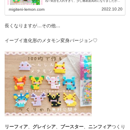
ね✨気合を入れすぎて、少し難易度高めになりましたがぜ
ひ作ってみてください♡では、本題へ↓今日の作品☆ナンジ
ャモ、ハラバリー今日は、ポケモ...
2022.10.20
migiteni-lemon.com
長くなりますが…その他…
イーブイ進化形のメタモン変身バージョン♡
リーフィア
、
グレイシア
、
ブースター
、
ニンフィア
つくり