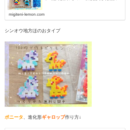
ます♡)では本題へ↓今日の作品☆リオル進化形昨日は、キ
ノコに似たポケモンネマシュ...
migiteni-lemon.com
シンオウ地方ほのおタイプ
ポニータ
、進化形
ギャロップ
作り方↓